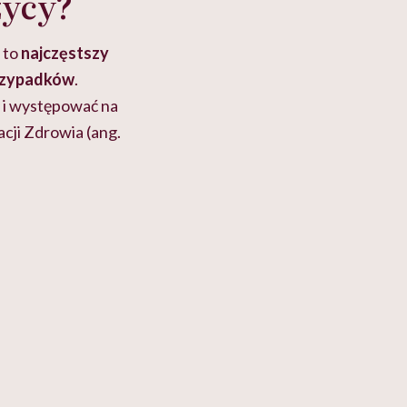
zycy?
to
najczęstszy
rzypadków
.
 i występować na
cji Zdrowia (ang.