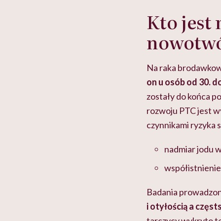
Kto jest
nowotwó
Na raka brodawkow
on u osób od 30. do
zostały do końca p
rozwoju PTC jest w
czynnikami ryzyka 
nadmiar jodu w
współistnienie
Badania prowadzon
i otyłością a czę
tarczycy wykryto t