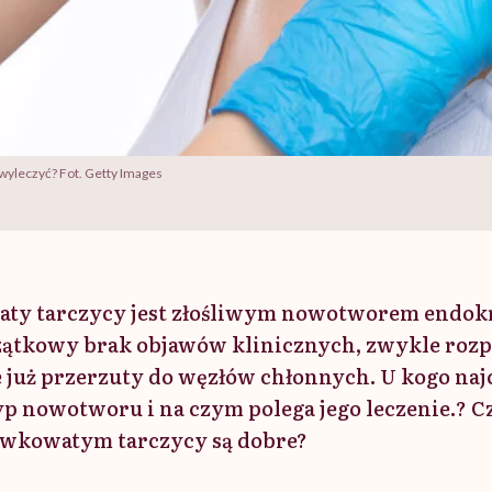
 wyleczyć? Fot. Getty Images
ty tarczycy jest złośliwym nowotworem endok
ątkowy brak objawów klinicznych, zwykle rozpo
e już przerzuty do węzłów chłonnych. U kogo najc
yp nowotworu i na czym polega jego leczenie.? 
awkowatym tarczycy są dobre?