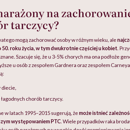
 narażony na zachorowani
r tarczycy?
atego mogą zachorować osoby w różnym wieku, ale
najcz
 50. roku życia, w tym dwukrotnie częściej u kobiet
. Prz
oznane. Szacuje się, że u 3-5% chorych ma ona podłoże gen
yższe u osób z zespołem Gardnera oraz zespołem Carneya 
są:
 diecie,
 łagodnych chorób tarczycy.
e w latach 1995–2015 sugerują, że
może istnieć zależno
stszym występowaniem PTC
. Wiele przypadków raka bro
eż u osób narażonych na wysokie dawki promieniowania jon