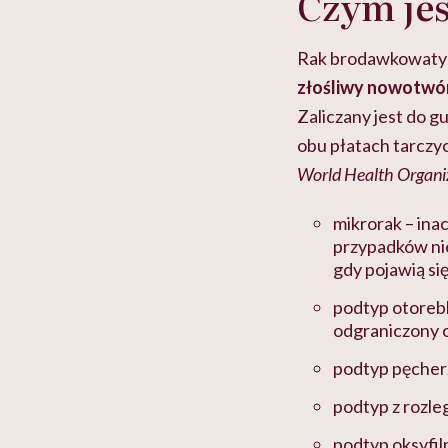
Czym je
Rak brodawkowaty 
złośliwy nowotwó
Zaliczany jest do 
obu płatach tarczyc
World Health Organi
mikrorak – ina
przypadków nie
gdy pojawią się
podtyp otoreb
odgraniczony o
podtyp pęcher
podtyp z rozl
podtyp oksyfil