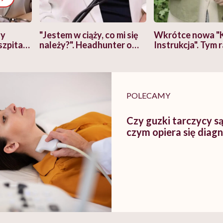
zy
"Jestem w ciąży, co mi się
Wkrótce nowa "
szpitalu
należy?". Headhunter o
Instrukcja". Tym 
szkadzać
zmianie pokoleniowej u
atakach paniki. Z
tylko
kobiet w ciąży na rynku
warsztat pacjen
braźni"
pracy
ekspercki
POLECAMY
Czy guzki tarczycy s
czym opiera się diag