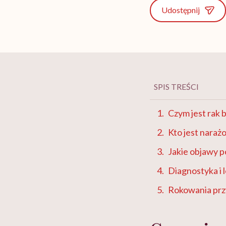
Udostępnij
SPIS TREŚCI
Czym jest rak
Kto jest nara
Jakie objawy 
Diagnostyka i
Rokowania prz