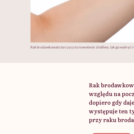
Rak brodawkowaty tarczycy to nowotwór złośliwy. Jak go wykryć i
Rak brodawkowa
względu na pocz
dopiero gdy daj
występuje ten t
przy raku brod