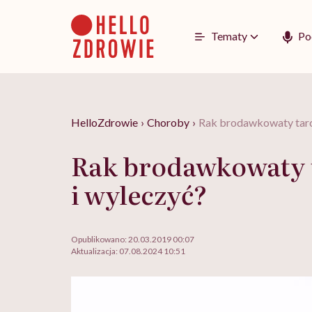
Go
to
content
Tematy
Po
HelloZdrowie
›
Choroby
›
Rak brodawkowaty tarcz
Rak brodawkowaty t
i wyleczyć?
Opublikowano:
20.03.2019 00:07
Aktualizacja:
07.08.2024 10:51