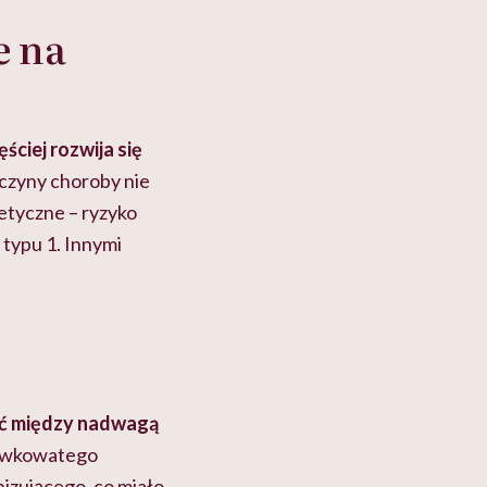
e na
ęściej rozwija się
yczyny choroby nie
etyczne – ryzyko
typu 1. Innymi
ść między nadwagą
dawkowatego
izującego, co miało