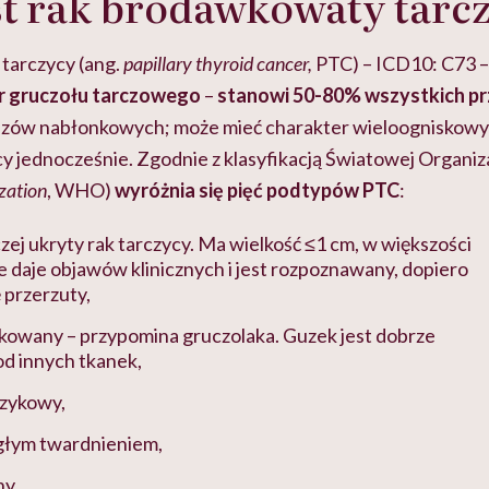
st rak brodawkowaty tarc
tarczycy (ang.
papillary thyroid cancer,
PTC)
–
ICD10: C73
–
r gruczołu tarczowego
–
stanowi 50-80% wszystkich p
guzów nabłonkowych; może mieć charakter wieloogniskowy
y jednocześnie. Zgodnie z klasyfikacją Światowej Organiza
zation
, WHO)
wyróżnia się pięć podtypów PTC
:
czej ukryty rak tarczycy. Ma wielkość ≤1 cm, w większości
 daje objawów klinicznych i jest rozpoznawany, dopiero
 przerzuty,
kowany – przypomina gruczolaka. Guzek jest dobrze
d innych tkanek,
zykowy,
egłym twardnieniem,
ny.