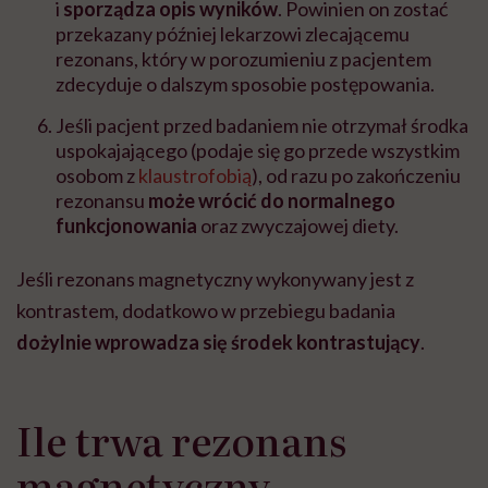
i
sporządza opis wyników
. Powinien on zostać
przekazany później lekarzowi zlecającemu
rezonans, który w porozumieniu z pacjentem
zdecyduje o dalszym sposobie postępowania.
Jeśli pacjent przed badaniem nie otrzymał środka
uspokajającego (podaje się go przede wszystkim
osobom z
klaustrofobią
), od razu po zakończeniu
rezonansu
może wrócić do normalnego
funkcjonowania
oraz zwyczajowej diety.
Jeśli rezonans magnetyczny wykonywany jest z
kontrastem, dodatkowo w przebiegu badania
dożylnie wprowadza się środek kontrastujący
.
Ile trwa rezonans
magnetyczny