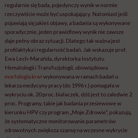
regularnie się bada, pojedynczy wynik w normie
rzeczywiście może być uspokajający. Natomiast jeśli
pojawiają się jakieś objawy, a badania są wykonywane
sporadycznie, jeden prawidłowy wynik nie zawsze
daje pełny obraz sytuacji. Dlatego tak ważna jest
profilaktyka i regularność badań. Jak wskazuje prof.
Ewa Lech-Marańda, dyrektorka Instytutu
Hematologii i Transfuzjologii, obowiązkowa
morfologia krwi
wykonywana w ramach badań u
lekarza medycyny pracy (do 1996 r.) pomagała w
wykryciu ok. 20 proc. białaczek, dziś jest to zaledwie 2
proc. Programy, takie jak badania przesiewowe w
kierunku HPV czy program „Moje Zdrowie”, pokazują,
że systematyczne monitorowanie parametrów
zdrowotnych zwiększa szansę na wczesne wykrycie