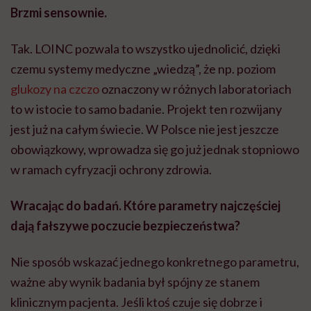
Brzmi sensownie.
Tak. LOINC pozwala to wszystko ujednolicić, dzięki
czemu systemy medyczne „wiedzą”, że np. poziom
glukozy na czczo
oznaczony w różnych laboratoriach
to w istocie to samo badanie. Projekt ten rozwijany
jest już na całym świecie. W Polsce nie jest jeszcze
obowiązkowy, wprowadza się go już jednak stopniowo
w ramach cyfryzacji ochrony zdrowia.
Wracając do badań. Które parametry najczęściej
dają fałszywe poczucie bezpieczeństwa?
Nie sposób wskazać jednego konkretnego parametru,
ważne aby wynik badania był spójny ze stanem
klinicznym pacjenta. Jeśli ktoś czuje się dobrze i