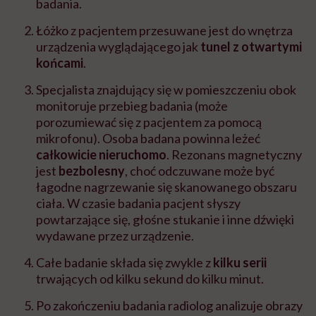
badania.
Łóżko z pacjentem przesuwane jest do wnętrza
urządzenia wyglądającego jak
tunel z otwartymi
końcami
.
Specjalista znajdujący się w pomieszczeniu obok
monitoruje przebieg badania (może
porozumiewać się z pacjentem za pomocą
mikrofonu). Osoba badana powinna leżeć
całkowicie nieruchomo
. Rezonans magnetyczny
jest
bezbolesny
, choć odczuwane może być
łagodne nagrzewanie się skanowanego obszaru
ciała. W czasie badania pacjent słyszy
powtarzające się, głośne stukanie i inne dźwięki
wydawane przez urządzenie.
Całe badanie składa się zwykle z
kilku serii
trwających od kilku sekund do kilku minut.
Po zakończeniu badania radiolog analizuje obrazy