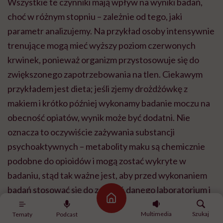
Wszystkie te czynniki mają wpływ na wyniki badań,
choć w różnym stopniu – zależnie od tego, jaki
parametr analizujemy. Na przykład osoby intensywnie
trenujące mogą mieć wyższy poziom czerwonych
krwinek, ponieważ organizm przystosowuje się do
zwiększonego zapotrzebowania na tlen. Ciekawym
przykładem jest dieta; jeśli zjemy drożdżówkę z
makiem i krótko później wykonamy badanie moczu na
obecność opiatów, wynik może być dodatni. Nie
oznacza to oczywiście zażywania substancji
psychoaktywnych – metabolity maku są chemicznie
podobne do opioidów i mogą zostać wykryte w
badaniu, stąd tak ważne jest, aby przed wykonaniem
badań stosować się do zaleceń danego laboratorium i
Strona główna
informować lekarza o stylu życia, przyjmowanych
Multimedia
Szukaj
Tematy
Podcast
lekach oraz suplementach. Zachęcam też do