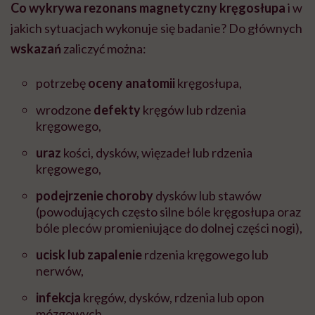
Co wykrywa rezonans magnetyczny kręgosłupa
i w
jakich sytuacjach wykonuje się badanie? Do głównych
wskazań
zaliczyć można:
potrzebę
oceny anatomii
kręgosłupa,
wrodzone
defekty
kręgów lub rdzenia
kręgowego,
uraz
kości, dysków, więzadeł lub rdzenia
kręgowego,
podejrzenie choroby
dysków lub stawów
(powodujących często silne bóle kręgosłupa oraz
bóle pleców promieniujące do dolnej części nogi),
ucisk lub zapalenie
rdzenia kręgowego lub
nerwów,
infekcja
kręgów, dysków, rdzenia lub opon
mózgowych,