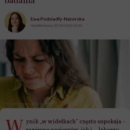
Ewa Podsiadły-Natorska
Opublikowano:
07.04.2026 14:44
fot. Getty Images, Olga Pankova
W
ynik „w widełkach” często uspokaja –
zarówno pacjentów, jak i… lekarzy.