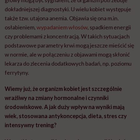
głowy mogą być sygnałem, że organizm potrzebuje
dokładniejszej diagnostyki. U wielu kobiet występuje
także tzw. utajona anemia. Objawia się ona m.in.
osłabieniem,
wypadaniem włosów
, spadkiem energii
czy problemami z koncentracją. W takich sytuacjach
podstawowe parametry krwi mogą jeszcze mieścić się
w normie, ale w połączeniu z objawami mogą skłonić
lekarza do zlecenia dodatkowych badań, np. poziomu
ferrytyny.
Wiemy już, że organizm kobiet jest szczególnie
wrażliwy na zmiany hormonalne i czynniki
środowiskowe. A jak duży wpływ na wyniki mają
wiek, stosowana antykoncepcja, dieta, stres czy
intensywny trening?