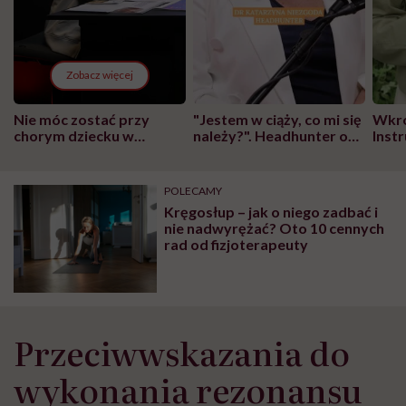
Zobacz więcej
Nie móc zostać przy
"Jestem w ciąży, co mi się
Wkró
chorym dziecku w
należy?". Headhunter o
Inst
szpitalu to tortura.
zmianie pokoleniowej u
atak
"Przeszkadzać w tym
kobiet w ciąży na rynku
wars
może chyba tylko
pracy
eksp
POLECAMY
głupota i brak
Kręgosłup – jak o niego zadbać i
wyobraźni"
nie nadwyrężać? Oto 10 cennych
rad od fizjoterapeuty
Przeciwwskazania do
wykonania rezonansu