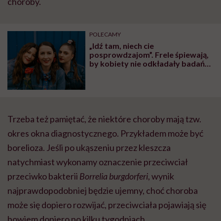
choroby.
POLECAMY
„Idź tam, niech cie
posprowdzajom”. Frele śpiewają,
by kobiety nie odkładały badań
na później
Trzeba też pamiętać, że niektóre choroby mają tzw.
okres okna diagnostycznego. Przykładem może być
borelioza. Jeśli po ukąszeniu przez kleszcza
natychmiast wykonamy oznaczenie przeciwciał
przeciwko bakterii
Borrelia burgdorferi
, wynik
najprawdopodobniej będzie ujemny, choć choroba
może się dopiero rozwijać, przeciwciała pojawiają się
bowiem dopiero po kilku tygodniach.