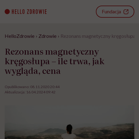
Go
to
Fundacja
content
HelloZdrowie
›
Zdrowie
›
Rezonans magnetyczny kręgosłupa – i
Rezonans magnetyczny
kręgosłupa – ile trwa, jak
wygląda, cena
Opublikowano:
08.11.2020 20:44
Aktualizacja:
16.04.2024 09:42