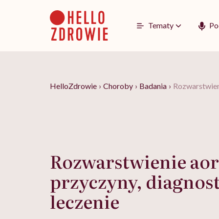
Go
to
content
Tematy
Po
HelloZdrowie
›
Choroby
›
Badania
›
Rozwarstwieni
Rozwarstwienie aor
przyczyny, diagnost
leczenie