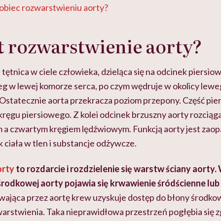
obiec rozwarstwieniu aorty?
st rozwarstwienie aorty?
 tętnica w ciele człowieka, dzieląca się na odcinek piersiow
g w lewej komorze serca, po czym wędruje w okolicy leweg
 Ostatecznie aorta przekracza poziom przepony. Część pier
kręgu piersiowego. Z kolei odcinek brzuszny aorty rozciąga
 a czwartym kręgiem lędźwiowym. Funkcją aorty jest zao
ciała w tlen i substancje odżywcze.
orty
to rozdarcie i rozdzielenie się warstw ściany aorty.
rodkowej aorty pojawia się krwawienie śródścienne lub
wająca przez aortę krew uzyskuje dostęp do błony środkowe
warstwienia. Taka nieprawidłowa przestrzeń pogłębia się z