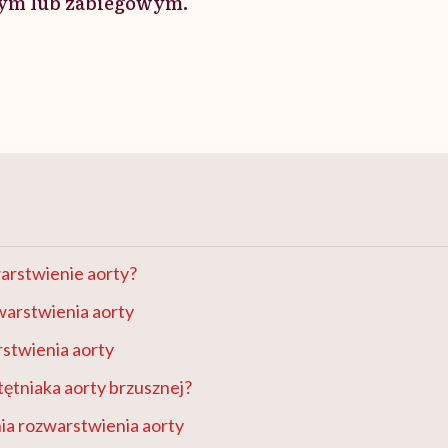
ym lub zabiegowym.
warstwienie aorty?
warstwienia aorty
stwienia aorty
tętniaka aorty brzusznej?
ia rozwarstwienia aorty