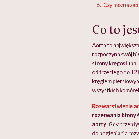
Czy można zap
Co to je
Aorta to największa
rozpoczyna swój bie
strony kręgosłupa.
od trzeciego do 12 
kręgiem piersiowym
wszystkich komórek 
Rozwarstwienie a
rozerwania błony ś
aorty
. Gdy przepły
do pogłębiania roz