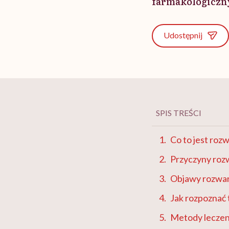
farmakologiczn
Udostępnij
SPIS TREŚCI
Co to jest roz
Przyczyny roz
Objawy rozwar
Jak rozpoznać 
Metody leczen