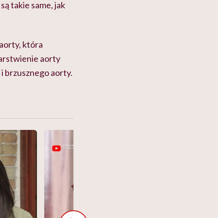
są takie same, jak
aorty, która
arstwienie aorty
 i brzusznego aorty.