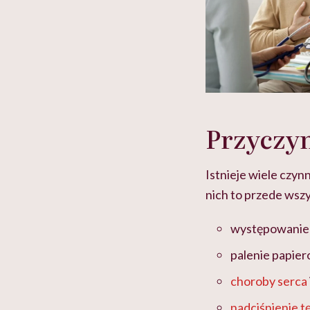
Przyczyn
Istnieje wiele czy
nich to przede wsz
występowanie 
palenie papier
choroby serca
nadciśnienie t