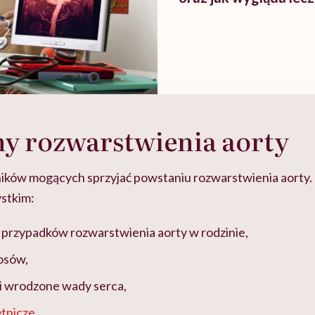
y rozwarstwienia aorty
nników mogących sprzyjać powstaniu rozwarstwienia aorty.
ystkim:
przypadków rozwarstwienia aorty w rodzinie,
osów,
i wrodzone wady serca,
ętnicze
,