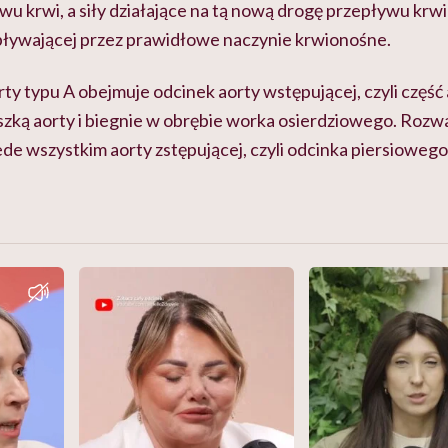
u krwi, a siły działające na tą nową drogę przepływu krwi 
epływającej przez prawidłowe naczynie krwionośne.
y typu A obejmuje odcinek aorty wstępującej, czyli część 
szką aorty i biegnie w obrębie worka osierdziowego. Rozw
de wszystkim aorty zstępującej, czyli odcinka piersiowego