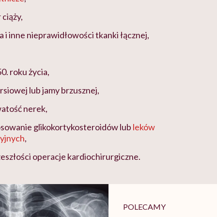
 ciąży,
 i inne nieprawidłowości tkanki łącznej,
0. roku życia,
ersiowej lub jamy brzusznej,
atość nerek,
osowanie glikokortykosteroidów lub
leków
yjnych
,
eszłości operacje kardiochirurgiczne.
POLECAMY