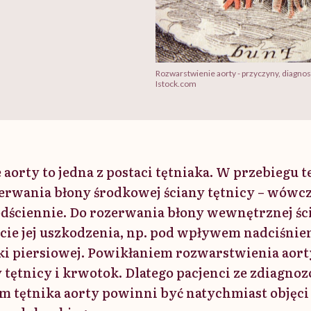
Rozwarstwienie aorty - przyczyny, diagnos
Istock.com
aorty to jedna z postaci tętniaka. W przebiegu 
erwania błony środkowej ściany tętnicy – wówc
ódściennie. Do rozerwania błony wewnętrznej śc
cie jej uszkodzenia, np. pod wpływem nadciśnie
ki piersiowej. Powikłaniem rozwarstwienia aort
y tętnicy i krwotok. Dlatego pacjenci ze zdiagn
 tętnika aorty powinni być natychmiast objęci