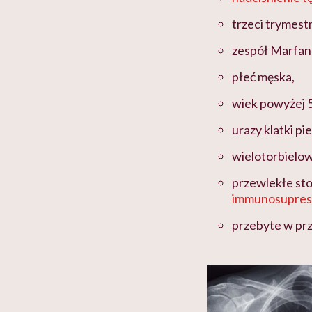
trzeci trymestr
zespół Marfana
płeć męska,
wiek powyżej 5
urazy klatki pi
wielotorbielow
przewlekłe st
immunosupres
przebyte w prz