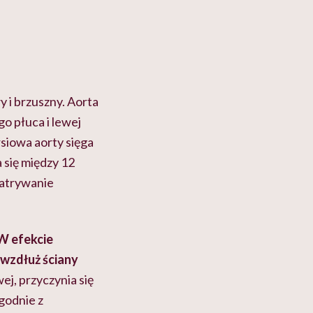
y i brzuszny. Aorta
o płuca i lewej
siowa aorty sięga
 się między 12
patrywanie
 W efekcie
 wzdłuż ściany
j, przyczynia się
godnie z