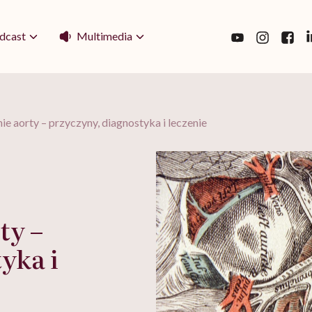
Multimedia
dcast
e aorty – przyczyny, diagnostyka i leczenie
ty –
yka i