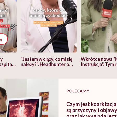
j
zy
"Jestem w ciąży, co mi się
Wkrótce nowa "
szpitalu
należy?". Headhunter o
Instrukcja". Tym 
szkadzać
zmianie pokoleniowej u
atakach paniki. Z
tylko
kobiet w ciąży na rynku
warsztat pacjen
braźni"
pracy
ekspercki
POLECAMY
Czym jest koarktacja
są przyczyny i objaw
oraz jak wygląda lecz