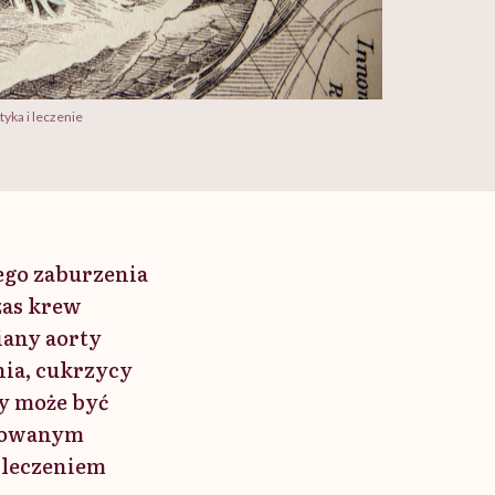
tyka i leczenie
tego zaburzenia
zas krew
iany aorty
nia, cukrzycy
y może być
ozowanym
 leczeniem