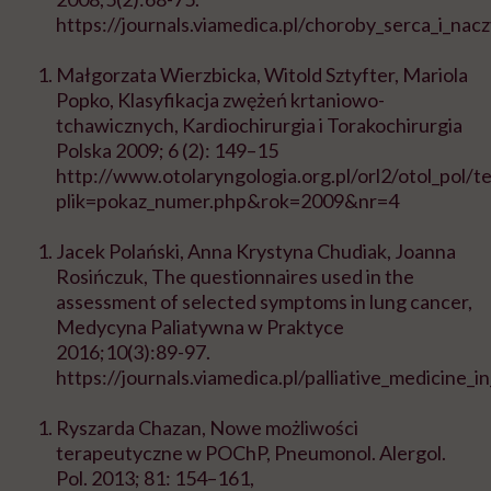
https://journals.viamedica.pl/choroby_serca_i_nac
Małgorzata Wierzbicka, Witold Sztyfter, Mariola
Popko, Klasyfikacja zwężeń krtaniowo-
tchawicznych, Kardiochirurgia i Torakochirurgia
Polska 2009; 6 (2): 149–15
http://www.otolaryngologia.org.pl/orl2/otol_pol/t
plik=pokaz_numer.php&rok=2009&nr=4
Jacek Polański, Anna Krystyna Chudiak, Joanna
Rosińczuk, The questionnaires used in the
assessment of selected symptoms in lung cancer,
Medycyna Paliatywna w Praktyce
2016;10(3):89-97.
https://journals.viamedica.pl/palliative_medicine_
Ryszarda Chazan, Nowe możliwości
terapeutyczne w POChP, Pneumonol. Alergol.
Pol. 2013; 81: 154–161,