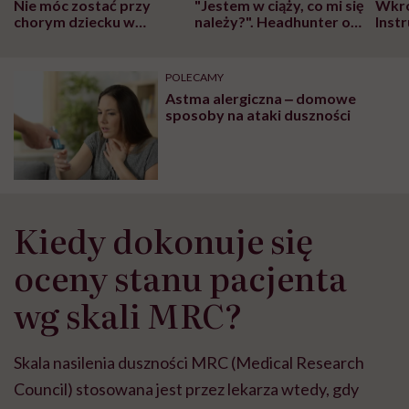
Nie móc zostać przy
"Jestem w ciąży, co mi się
Wkró
chorym dziecku w
należy?". Headhunter o
Inst
szpitalu to tortura.
zmianie pokoleniowej u
atak
"Przeszkadzać w tym
kobiet w ciąży na rynku
wars
może chyba tylko
pracy
eksp
POLECAMY
głupota i brak
Astma alergiczna ‒ domowe
wyobraźni"
sposoby na ataki duszności
Kiedy dokonuje się
oceny stanu pacjenta
wg skali MRC?
Skala nasilenia duszności MRC (Medical Research
Council) stosowana jest przez lekarza wtedy, gdy