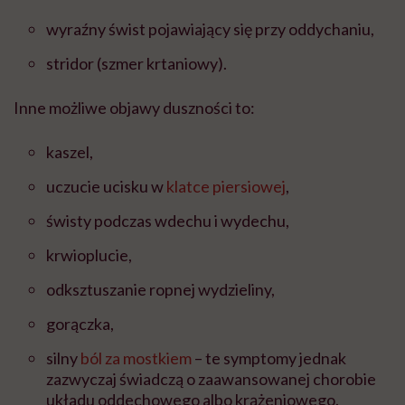
wyraźny świst pojawiający się przy oddychaniu,
stridor (szmer krtaniowy).
Inne możliwe objawy duszności to:
kaszel,
uczucie ucisku w
klatce piersiowej
,
świsty podczas wdechu i wydechu,
krwioplucie,
odksztuszanie ropnej wydzieliny,
gorączka,
silny
ból za mostkiem
– te symptomy jednak
zazwyczaj świadczą o zaawansowanej chorobie
układu oddechowego albo krążeniowego.