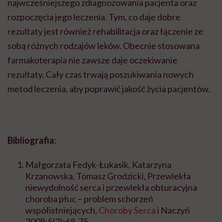
najwcześniejszego zdiagnozowania pacjenta oraz
rozpoczęcia jego leczenia. Tym, co daje dobre
rezultaty jest również rehabilitacja oraz łączenie ze
sobą różnych rodzajów leków. Obecnie stosowana
farmakoterapia nie zawsze daje oczekiwanie
rezultaty. Cały czas trwają poszukiwania nowych
metod leczenia, aby poprawić jakość życia pacjentów.
Bibliografia
:
Małgorzata Fedyk-Łukasik, Katarzyna
Krzanowska, Tomasz Grodzicki, Przewlekła
niewydolność serca i przewlekła obturacyjna
choroba płuc – problem schorzeń
współistniejących,
Choroby Serca
i Naczyń
2008;5(2):68-75.