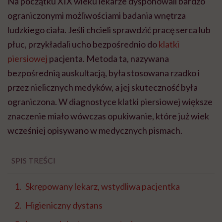
Na początku XIX wieku lekarze dysponowali bardzo
ograniczonymi możliwościami badania wnętrza
ludzkiego ciała. Jeśli chcieli sprawdzić pracę serca lub
płuc, przykładali ucho bezpośrednio do
klatki
piersiowej
pacjenta. Metoda ta, nazywana
bezpośrednią auskultacją, była stosowana rzadko i
przez nielicznych medyków, a jej skuteczność była
ograniczona. W diagnostyce klatki piersiowej większe
znaczenie miało wówczas opukiwanie, które już wiek
wcześniej opisywano w medycznych pismach.
SPIS TREŚCI
Skrępowany lekarz, wstydliwa pacjentka
Higieniczny dystans