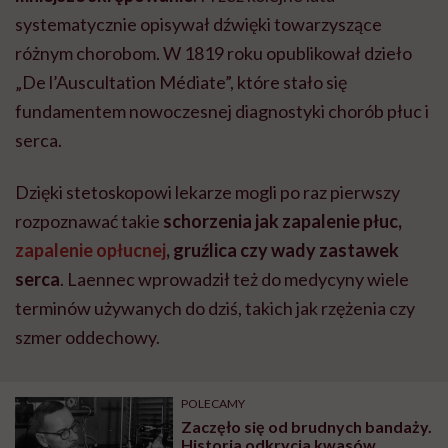
systematycznie opisywał dźwięki towarzyszące
różnym chorobom. W 1819 roku opublikował dzieło
„De l’Auscultation Médiate”, które stało się
fundamentem nowoczesnej diagnostyki chorób płuc i
serca.
Dzięki stetoskopowi lekarze mogli po raz pierwszy
rozpoznawać takie
schorzenia jak zapalenie płuc,
zapalenie opłucnej
, gruźlica czy wady zastawek
serca
. Laennec wprowadził też do medycyny wiele
terminów używanych do dziś, takich jak rzężenia czy
szmer oddechowy.
POLECAMY
Zaczęło się od brudnych bandaży.
Historia odkrycia kwasów