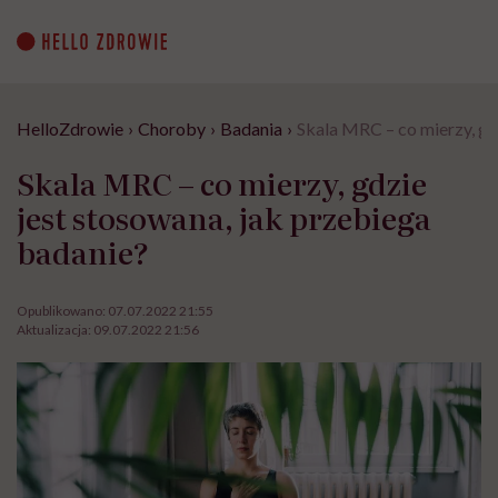
Go
to
content
HelloZdrowie
›
Choroby
›
Badania
›
Skala MRC – co mierzy, gd
Skala MRC – co mierzy, gdzie
jest stosowana, jak przebiega
badanie?
Opublikowano:
07.07.2022 21:55
Aktualizacja:
09.07.2022 21:56