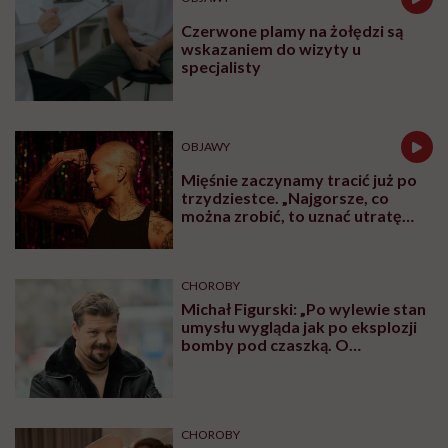
Czerwone plamy na żołędzi są
wskazaniem do wizyty u
specjalisty
OBJAWY
Mięśnie zaczynamy tracić już po
trzydziestce. „Najgorsze, co
można zrobić, to uznać utratę
sprawności za nieunikniony
element starzenia”
CHOROBY
Michał Figurski: „Po wylewie stan
umysłu wygląda jak po eksplozji
bomby pod czaszką. O
jakiejkolwiek pracy myśli się na
samym końcu”
CHOROBY