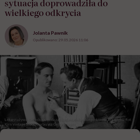
sytuacja doprowadziła do
wielkiego odkrycia
Jolanta Pawnik
Opublikowano:
29.05.2026 11:06
Lekarz używa stetoskopu podczas badania lekarskiego, koniec XIX wieku /fot.
Kirn Vintage Stock/Corbis via Getty Images