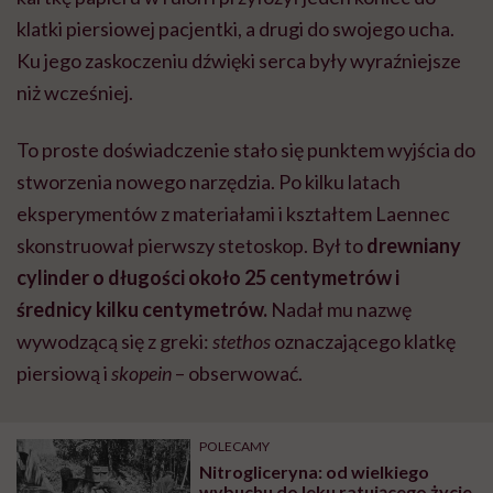
klatki piersiowej pacjentki, a drugi do swojego ucha.
Ku jego zaskoczeniu dźwięki serca były wyraźniejsze
niż wcześniej.
To proste doświadczenie stało się punktem wyjścia do
stworzenia nowego narzędzia. Po kilku latach
eksperymentów z materiałami i kształtem Laennec
skonstruował pierwszy stetoskop. Był to
drewniany
cylinder o długości około 25 centymetrów i
średnicy kilku centymetrów.
Nadał mu nazwę
wywodzącą się z greki:
stethos
oznaczającego klatkę
piersiową i
skopein
– obserwować.
POLECAMY
Nitrogliceryna: od wielkiego
wybuchu do leku ratującego życie