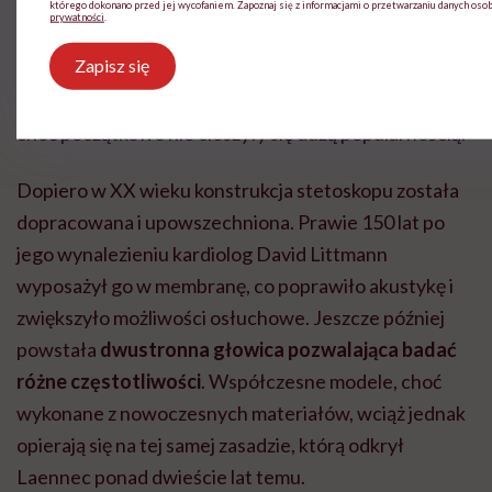
Powstawały coraz to nowe wersje – od prostych
którego dokonano przed jej wycofaniem. Zapoznaj się z informacjami o przetwarzaniu danych oso
prywatności
.
drewnianych cylindrów po bardziej złożone
Zapisz się
konstrukcje z elastycznymi przewodami. W połowie
XIX wieku pojawiły się pierwsze modele dwuuszne,
choć początkowo nie cieszyły się dużą popularnością.
Dopiero w XX wieku konstrukcja stetoskopu została
dopracowana i upowszechniona. Prawie 150 lat po
jego wynalezieniu kardiolog David Littmann
wyposażył go w membranę, co poprawiło akustykę i
zwiększyło możliwości osłuchowe. Jeszcze później
powstała
dwustronna głowica pozwalająca badać
różne częstotliwości
. Współczesne modele, choć
wykonane z nowoczesnych materiałów, wciąż jednak
opierają się na tej samej zasadzie, którą odkrył
Laennec ponad dwieście lat temu.