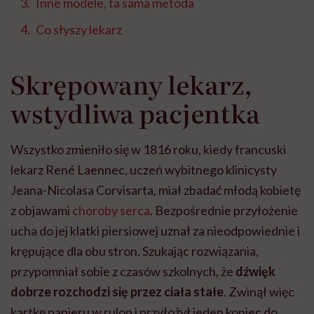
Inne modele, ta sama metoda
Co słyszy lekarz
Skrępowany lekarz,
wstydliwa pacjentka
Wszystko zmieniło się w 1816 roku, kiedy francuski
lekarz René Laennec, uczeń wybitnego klinicysty
Jeana-Nicolasa Corvisarta, miał zbadać młodą kobietę
z objawami
choroby serca
. Bezpośrednie przyłożenie
ucha do jej klatki piersiowej uznał za nieodpowiednie i
krępujące dla obu stron. Szukając rozwiązania,
przypomniał sobie z czasów szkolnych, że
dźwięk
dobrze rozchodzi się przez ciała stałe
. Zwinął więc
kartkę papieru w rulon i przyłożył jeden koniec do