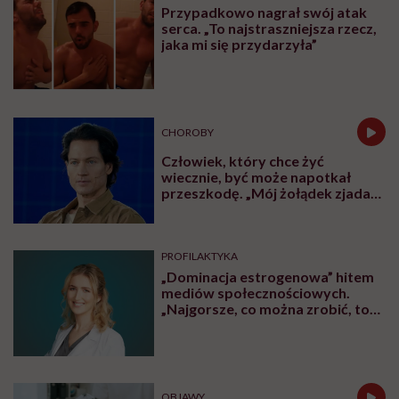
Przypadkowo nagrał swój atak
serca. „To najstraszniejsza rzecz,
jaka mi się przydarzyła”
CHOROBY
Człowiek, który chce żyć
wiecznie, być może napotkał
przeszkodę. „Mój żołądek zjada
sam siebie”
PROFILAKTYKA
„Dominacja estrogenowa” hitem
mediów społecznościowych.
„Najgorsze, co można zrobić, to
leczyć modne hasło”
OBJAWY