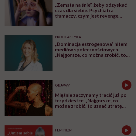
„Zemsta na śnie”, żeby odzyskać
czas dla siebie. Psychiatra
tłumaczy, czym jest revenge
bedtime procrastination
PROFILAKTYKA
„Dominacja estrogenowa” hitem
mediów społecznościowych.
„Najgorsze, co można zrobić, to
leczyć modne hasło”
OBJAWY
Mięśnie zaczynamy tracić już po
trzydziestce. „Najgorsze, co
można zrobić, to uznać utratę
sprawności za nieunikniony
element starzenia”
FEMINIZM