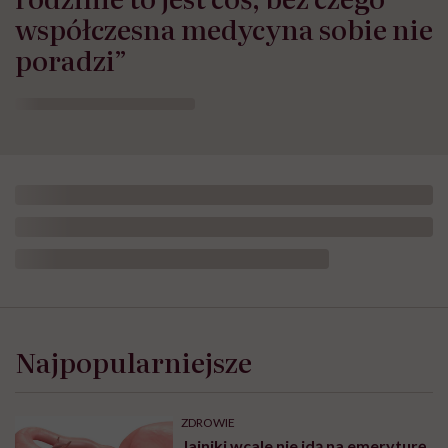
współczesna medycyna sobie nie
poradzi”
Najpopularniejsze
ZDROWIE
Jajniki wcale nie idą na emeryturę