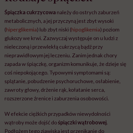
Śpiączka cukrzycowa
należy do ostrych zaburzeń
metabolicznych, a jej przyczyną jest zbyt wysoki
(
hiperglikemia
) lub zbyt niski (
hipoglikemia
) poziom
glukozy we krwi. Zazwyczaj występuje on u ludzi z
nieleczoną i przewlekłą cukrzycą bądź przy
nieprawidłowym jej leczeniu. Zanim jednak chory
zapada w śpiączkę, organizm komunikuje, że dzieje się
coś niepokojącego. Typowymi symptomami są:
splątanie, pobudzenie psychoruchowe, osłabienie,
zawroty głowy, drżenie rąk, kołatanie serca,
rozszerzone źrenice i zaburzenia osobowości.
W efekcie ciężkich przypadków niewydolności
wątroby może dojść do
śpiączki wątrobowej
.
Podłożem tego zjawiska jest przenikanie do