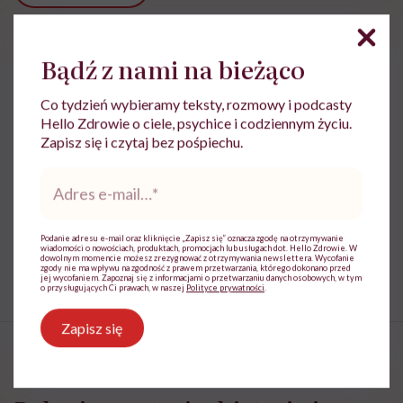
Powiązane tematy:
Bądź z nami na bieżąco
Medycyna
Co tydzień wybieramy teksty, rozmowy i podcasty
Hello Zdrowie o ciele, psychice i codziennym życiu.
Zapisz się i czytaj bez pośpiechu.
Adres
Treści zawarte w serwisie mają wyłącznie
e-
i
charakter informacyjny i nie stanowią porady
mail
*
lekarskiej. Pamiętaj, że w przypadku
problemów ze zdrowiem należy bezwzględnie
Podanie adresu e-mail oraz kliknięcie „Zapisz się” oznacza zgodę na otrzymywanie
wiadomości o nowościach, produktach, promocjach lub usługach dot. Hello Zdrowie. W
skonsultować się z lekarzem.
dowolnym momencie możesz zrezygnować z otrzymywania newslettera. Wycofanie
zgody nie ma wpływu na zgodność z prawem przetwarzania, którego dokonano przed
jej wycofaniem. Zapoznaj się z informacjami o przetwarzaniu danych osobowych, w tym
o przysługujących Ci prawach, w naszej
Polityce prywatności
.
Zapisz się