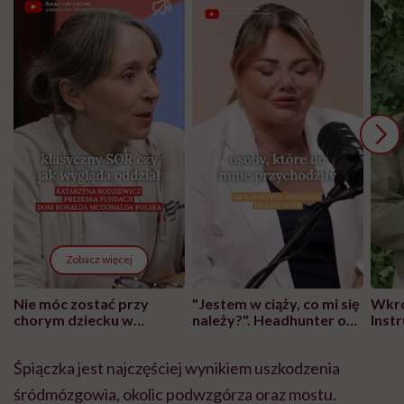
Zobacz więcej
Nie móc zostać przy
"Jestem w ciąży, co mi się
Wkró
chorym dziecku w
należy?". Headhunter o
Inst
szpitalu to tortura.
zmianie pokoleniowej u
atak
"Przeszkadzać w tym
kobiet w ciąży na rynku
wars
Śpiączka
jest najczęściej wynikiem uszkodzenia
może chyba tylko
pracy
eksp
głupota i brak
śródmózgowia, okolic podwzgórza oraz mostu.
wyobraźni"