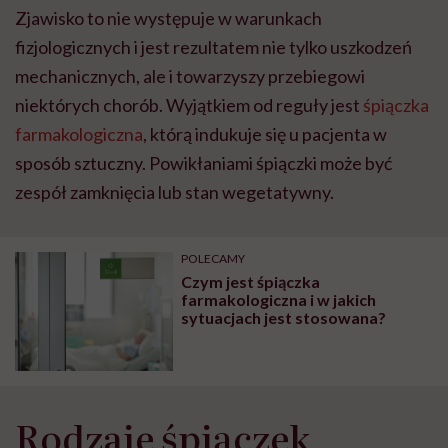
Zjawisko to nie występuje w warunkach
fizjologicznych i jest rezultatem nie tylko uszkodzeń
mechanicznych, ale i towarzyszy przebiegowi
niektórych chorób. Wyjątkiem od reguły jest
śpiączka
farmakologiczna
, którą indukuje się u pacjenta w
sposób sztuczny. Powikłaniami śpiączki może być
zespół zamknięcia lub stan wegetatywny.
POLECAMY
Czym jest śpiączka
farmakologiczna i w jakich
sytuacjach jest stosowana?
Rodzaje śpiączek