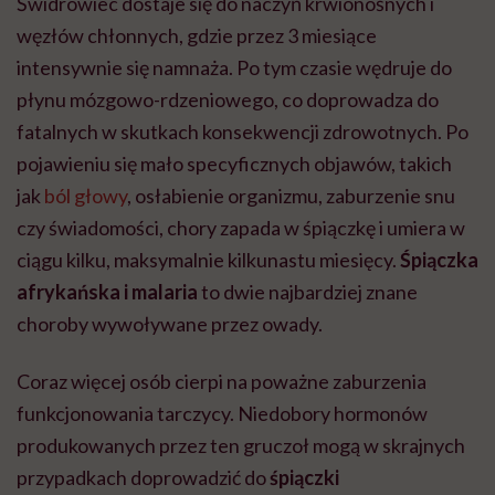
Świdrowiec dostaje się do naczyń krwionośnych i
węzłów chłonnych, gdzie przez 3 miesiące
intensywnie się namnaża. Po tym czasie wędruje do
płynu mózgowo-rdzeniowego, co doprowadza do
fatalnych w skutkach konsekwencji zdrowotnych. Po
pojawieniu się mało specyficznych objawów, takich
jak
ból głowy
, osłabienie organizmu, zaburzenie snu
czy świadomości, chory zapada w śpiączkę i umiera w
ciągu kilku, maksymalnie kilkunastu miesięcy.
Śpiączka
afrykańska i malaria
to dwie najbardziej znane
choroby wywoływane przez owady.
Coraz więcej osób cierpi na poważne zaburzenia
funkcjonowania tarczycy. Niedobory hormonów
produkowanych przez ten gruczoł mogą w skrajnych
przypadkach doprowadzić do
śpiączki