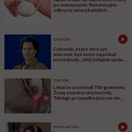
po menopauzie. Rewolucyjne
odkrycie amerykańskich
naukowców
CHOROBY
Człowiek, który chce żyć
wiecznie, być może napotkał
przeszkodę. „Mój żołądek zjada
sam siebie”
ZDROWIE
Lekarze uratowali 700-gramową
Zosię nowatorską metodą.
Takiego przypadku jeszcze nie
było
PROFILAKTYKA