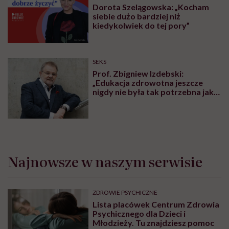
Dorota Szelągowska: „Kocham
siebie dużo bardziej niż
kiedykolwiek do tej pory”
SEKS
Prof. Zbigniew Izdebski:
„Edukacja zdrowotna jeszcze
nigdy nie była tak potrzebna jak
teraz, kiedy jest taki chaos
informacyjny”
Najnowsze w naszym serwisie
ZDROWIE PSYCHICZNE
Lista placówek Centrum Zdrowia
Psychicznego dla Dzieci i
Młodzieży. Tu znajdziesz pomoc