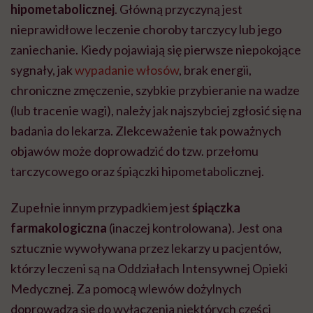
hipometabolicznej
. Główną przyczyną jest
nieprawidłowe leczenie choroby tarczycy lub jego
zaniechanie. Kiedy pojawiają się pierwsze niepokojące
sygnały, jak
wypadanie włosów
, brak energii,
chroniczne zmęczenie, szybkie przybieranie na wadze
(lub tracenie wagi), należy jak najszybciej zgłosić się na
badania do lekarza. Zlekceważenie tak poważnych
objawów może doprowadzić do tzw. przełomu
tarczycowego oraz śpiączki hipometabolicznej.
Zupełnie innym przypadkiem jest
śpiączka
farmakologiczna
(inaczej kontrolowana). Jest ona
sztucznie wywoływana przez lekarzy u pacjentów,
którzy leczeni są na Oddziałach Intensywnej Opieki
Medycznej. Za pomocą wlewów dożylnych
doprowadza się do wyłączenia niektórych części