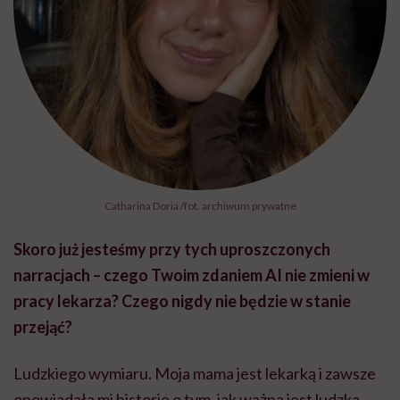
Catharina Doria /fot. archiwum prywatne
Skoro już jesteśmy przy tych uproszczonych
narracjach – czego Twoim zdaniem AI nie zmieni w
pracy lekarza? Czego nigdy nie będzie w stanie
przejąć?
Ludzkiego wymiaru. Moja mama jest lekarką i zawsze
opowiadała mi historie o tym, jak ważna jest ludzka