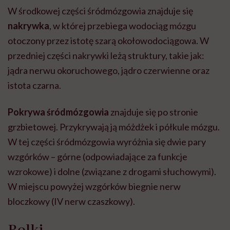
W środkowej części śródmózgowia znajduje się
nakrywka
, w której przebiega wodociąg mózgu
otoczony przez istotę szarą okołowodociągowa. W
przedniej części nakrywki leżą struktury, takie jak:
jądra nerwu okoruchowego, jądro czerwienne oraz
istota czarna.
Pokrywa śródmózgowia
znajduje się po stronie
grzbietowej. Przykrywają ją móżdżek i półkule mózgu.
W tej części śródmózgowia wyróżnia się dwie pary
wzgórków – górne (odpowiadające za funkcje
wzrokowe) i dolne (związane z drogami słuchowymi).
W miejscu powyżej wzgórków biegnie nerw
bloczkowy (IV nerw czaszkowy).
Rolki