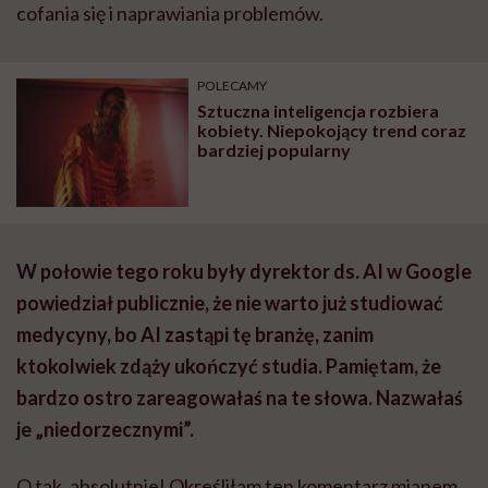
cofania się i naprawiania problemów.
POLECAMY
Sztuczna inteligencja rozbiera
kobiety. Niepokojący trend coraz
bardziej popularny
W połowie tego roku były dyrektor ds. AI w Google
powiedział publicznie, że nie warto już studiować
medycyny, bo AI zastąpi tę branżę, zanim
ktokolwiek zdąży ukończyć studia. Pamiętam, że
bardzo ostro zareagowałaś na te słowa. Nazwałaś
je „niedorzecznymi”.
O tak, absolutnie! Określiłam ten komentarz mianem