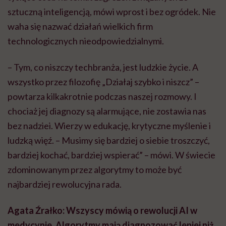
sztuczną inteligencją, mówi wprost i bez ogródek. Nie
waha się nazwać działań wielkich firm
technologicznych nieodpowiedzialnymi.
– Tym, co niszczy techbranża, jest ludzkie życie. A
wszystko przez filozofię „Działaj szybko i niszcz” –
powtarza kilkakrotnie podczas naszej rozmowy. I
chociaż jej diagnozy są alarmujące, nie zostawia nas
bez nadziei. Wierzy w edukację, krytyczne myślenie i
ludzką więź. – Musimy się bardziej o siebie troszczyć,
bardziej kochać, bardziej wspierać” – mówi. W świecie
zdominowanym przez algorytmy to może być
najbardziej rewolucyjna rada.
Agata Źrałko: Wszyscy mówią o rewolucji AI w
medycynie. Algorytmy mają diagnozować lepiej niż