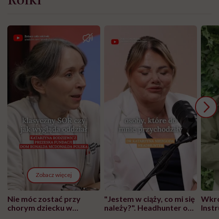
Zobacz więcej
Nie móc zostać przy
"Jestem w ciąży, co mi się
Wkró
chorym dziecku w
należy?". Headhunter o
Inst
szpitalu to tortura.
zmianie pokoleniowej u
atak