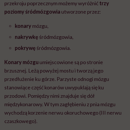
przekroju poprzecznym możemy wyróżnić
trzy
poziomy śródmózgowia
utworzone przez:
konary
mózgu,
nakrywkę
śródmózgowia,
pokrywę
śródmózgowia.
Konary mózgu
umiejscowione są po stronie
brzusznej. Leżą powyżej mostu i tworzą jego
przedłużenie ku górze. Parzyste odnogi mózgu
stanowiące część konarów uwypuklają się ku
przodowi. Pomiędzy nimi znajduje się dół
międzykonarowy. W tym zagłębieniu z pnia mózgu
wychodzą korzenie nerwu okoruchowego (III nerwu
czaszkowego).