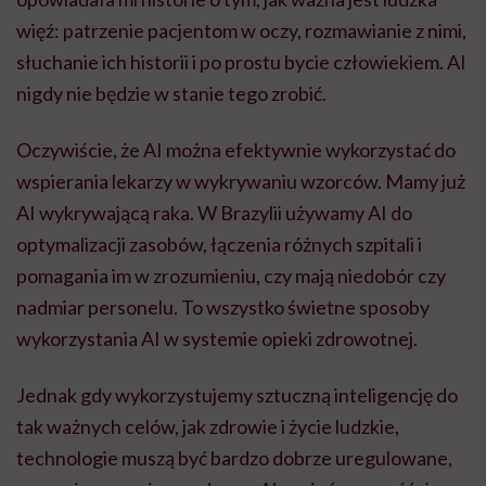
więź: patrzenie pacjentom w oczy, rozmawianie z nimi,
słuchanie ich historii i po prostu bycie człowiekiem. AI
nigdy nie będzie w stanie tego zrobić.
Oczywiście, że AI można efektywnie wykorzystać do
wspierania lekarzy w wykrywaniu wzorców. Mamy już
AI wykrywającą raka. W Brazylii używamy AI do
optymalizacji zasobów, łączenia różnych szpitali i
pomagania im w zrozumieniu, czy mają niedobór czy
nadmiar personelu. To wszystko świetne sposoby
wykorzystania AI w systemie opieki zdrowotnej.
Jednak gdy wykorzystujemy sztuczną inteligencję do
tak ważnych celów, jak zdrowie i życie ludzkie,
technologie muszą być bardzo dobrze uregulowane,