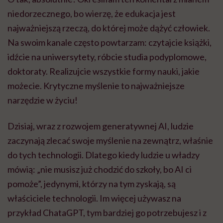
niedorzecznego, bo wierzę, że edukacja jest
najważniejszą rzeczą, do której może dążyć człowiek.
Na swoim kanale często powtarzam: czytajcie książki,
idźcie na uniwersytety, róbcie studia podyplomowe,
doktoraty. Realizujcie wszystkie formy nauki, jakie
możecie. Krytyczne myślenie to najważniejsze
narzędzie w życiu!
Dzisiaj, wraz z rozwojem generatywnej AI, ludzie
zaczynają zlecać swoje myślenie na zewnątrz, właśnie
do tych technologii. Dlatego kiedy ludzie u władzy
mówią: „nie musisz już chodzić do szkoły, bo AI ci
pomoże”, jedynymi, którzy na tym zyskają, są
właściciele technologii. Im więcej używasz na
przykład ChataGPT, tym bardziej go potrzebujesz i z