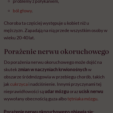
problemy z połykaniem,
ból głowy
.
Choroba ta częściej występuje u kobiet niż u
mężczyzn. Zapadają na nią przede wszystkim osoby w
wieku 20-40 lat.
Porażenie nerwu okoruchowego
Do porażenia nerwu okoruchowego może dojść na
skutek
zmian w naczyniach krwionośnych
w
obszarze śródmózgowia w przebiegu chorób, takich
jak
cukrzyca
i nadciśnienie. Innymi przyczynami tej
nieprawidłowości są
udar mózgu
oraz
ucisk nerwu
wywołany obecnością guza albo
tętniaka mózgu
.
Porażenie nerwu okoruchowego
objawia się
: