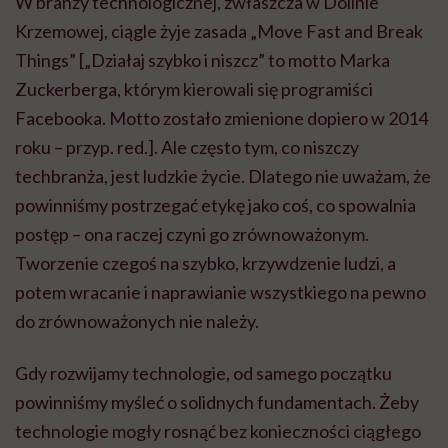
W branży technologicznej, zwłaszcza w Dolinie
Krzemowej, ciągle żyje zasada „Move Fast and Break
Things” [„Działaj szybko i niszcz” to motto Marka
Zuckerberga, którym kierowali się programiści
Facebooka. Motto zostało zmienione dopiero w 2014
roku – przyp. red.]. Ale często tym, co niszczy
techbranża, jest ludzkie życie. Dlatego nie uważam, że
powinniśmy postrzegać etykę jako coś, co spowalnia
postęp – ona raczej czyni go zrównoważonym.
Tworzenie czegoś na szybko, krzywdzenie ludzi, a
potem wracanie i naprawianie wszystkiego na pewno
do zrównoważonych nie należy.
Gdy rozwijamy technologie, od samego początku
powinniśmy myśleć o solidnych fundamentach. Żeby
technologie mogły rosnąć bez konieczności ciągłego