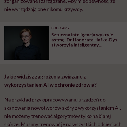
zorganizowane i zarządzane. Aby mieć pewność, że
nie wyrządzają one nikomu krzywdy.
POLECAMY
Sztuczna inteligencja wykryje
astmę. Dr Honorata Hafke-Dys
stworzyła inteligentny
stetoskop, który
zrewolucjonizuje opiekę
zdrowotną
Jakie widzisz zagrożenia związane z
wykorzystaniem AI w ochronie zdrowia?
Na przykład przy opracowywaniu urządzeń do
skanowania nowotworów skóry z wykorzystaniem AI,
nie możemy trenować algorytmów tylko na białej
skórze. Musimy trenować je na wszystkich odcieniach