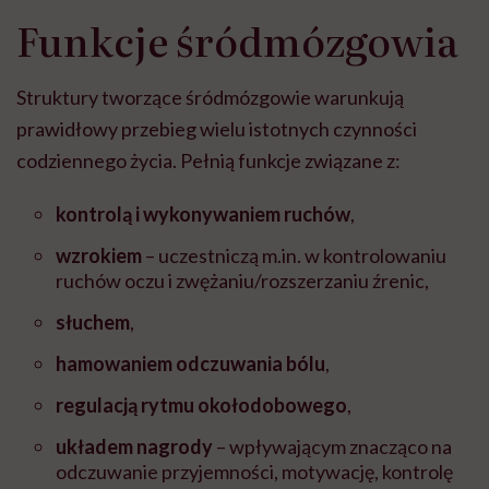
"Przeszkadzać w tym
kobiet w ciąży na rynku
wars
Funkcje śródmózgowia
może chyba tylko
pracy
eksp
głupota i brak
wyobraźni"
Struktury tworzące śródmózgowie warunkują
prawidłowy przebieg wielu istotnych czynności
codziennego życia. Pełnią funkcje związane z:
kontrolą i wykonywaniem ruchów
,
wzrokiem
– uczestniczą m.in. w kontrolowaniu
ruchów oczu i zwężaniu/rozszerzaniu źrenic,
słuchem
,
hamowaniem odczuwania bólu
,
regulacją
rytmu okołodobowego
,
układem nagrody
– wpływającym znacząco na
odczuwanie przyjemności, motywację, kontrolę