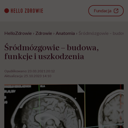
Go
to
Fundacja
content
HelloZdrowie
›
Zdrowie
›
Anatomia
›
Śródmózgowie – budowa, 
Śródmózgowie – budowa,
funkcje i uszkodzenia
Opublikowano:
23.03.2021 20:12
Aktualizacja:
25.10.2023 14:10