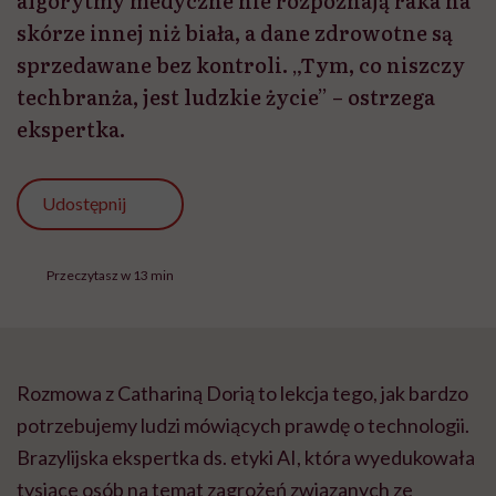
algorytmy medyczne nie rozpoznają raka na
skórze innej niż biała, a dane zdrowotne są
sprzedawane bez kontroli. „Tym, co niszczy
techbranża, jest ludzkie życie” – ostrzega
ekspertka.
Udostępnij
Przeczytasz w 13 min
Rozmowa z Cathariną Dorią to lekcja tego, jak bardzo
potrzebujemy ludzi mówiących prawdę o technologii.
Brazylijska ekspertka ds. etyki AI, która wyedukowała
tysiące osób na temat zagrożeń związanych ze