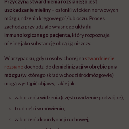
Przyczyną stwardnienia rozsianego jest
uszkadzanie mieliny
– osłonki włókien nerwowych
mózgu, rdzenia kręgowego i/lub oczu. Proces
zachodzi przy udziale własnego
układu
immunologicznego pacjenta
, który rozpoznaje
mielinę jako substancję obcą i ją niszczy.
W przypadku, gdy u osoby chorej na
stwardnienie
rozsiane
dochodzi do
demielinizacji w obrębie pnia
mózgu
(w którego skład wchodzi śródmózgowie)
mogą wystąpić objawy, takie jak:
zaburzenia widzenia (często widzenie podwójne),
trudności w mówieniu,
zaburzenia koordynacji ruchowej,