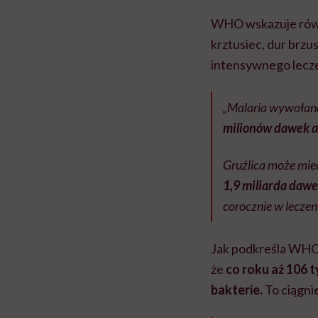
WHO wskazuje równi
krztusiec, dur brzus
intensywnego lecze
„Malaria wywołan
milionów dawek 
Gruźlica może mieć
1,9 miliarda daw
corocznie w lecze
Jak podkreśla WHO, 
że
co roku aż 106 
bakterie.
To ciągni