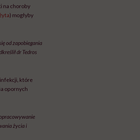
i na choroby
żyta
) mogłyby
ię od zapobiegania
kreślił dr Tedros
nfekcji, które
ia opornych
 i opracowywanie
ania życia i