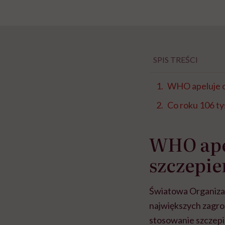
SPIS TREŚCI
WHO apeluje o 
Co roku 106 t
WHO apel
szczepie
Światowa Organizac
największych zagro
stosowanie szczepi