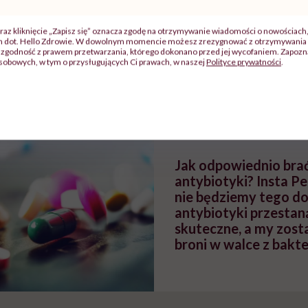
raz kliknięcie „Zapisz się” oznacza zgodę na otrzymywanie wiadomości o nowościach
ch dot. Hello Zdrowie. W dowolnym momencie możesz zrezygnować z otrzymywania 
zy
"Jestem w ciąży, co mi się
Wkrótce nowa "
zgodność z prawem przetwarzania, którego dokonano przed jej wycofaniem. Zapoznaj
szpitalu
należy?". Headhunter o
Instrukcja". Tym 
sobowych, w tym o przysługujących Ci prawach, w naszej
Polityce prywatności
.
szkadzać
zmianie pokoleniowej u
atakach paniki. Z
tylko
kobiet w ciąży na rynku
warsztat pacjen
braźni"
pracy
ekspercki
POLECAMY
Jak odpowiednio bra
antybiotyki? Insta Ped
nie będziemy tego dob
antybiotyki przestan
skuteczne, a my zost
broni w walce z bakt