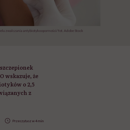
lu zwalczania antybiotykooporności/ fot. Adobe Stock
 szczepionek
O wskazuje, że
iotyków o 2,5
związanych z
Przeczytasz w 4 min