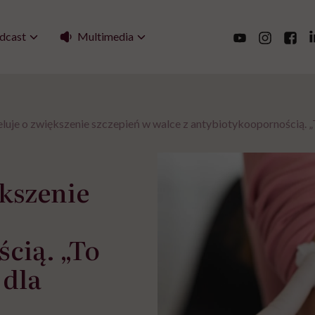
Multimedia
dcast
je o zwiększenie szczepień w walce z antybiotykoopornością. „T
kszenie
cią. „To
 dla