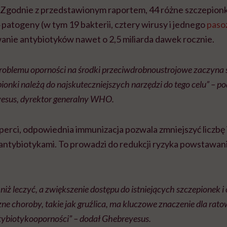
. Zgodnie z przedstawionym raportem, 44 różne szczepionk
patogeny (w tym 19 bakterii, cztery wirusy i jednego
paso
nie antybiotyków nawet o 2,5 miliarda dawek rocznie.
oblemu oporności na środki przeciwdrobnoustrojowe zaczyna s
ionki należą do najskuteczniejszych narzędzi do tego celu” – pod
sus, dyrektor generalny WHO.
perci, odpowiednia immunizacja pozwala zmniejszyć liczbę i
antybiotykami. To prowadzi do redukcji ryzyka powstawan
 niż leczyć, a zwiększenie dostępu do istniejących szczepionek
e choroby, takie jak gruźlica, ma kluczowe znaczenie dla ratow
ntybiotykooporności” – dodał Ghebreyesus.