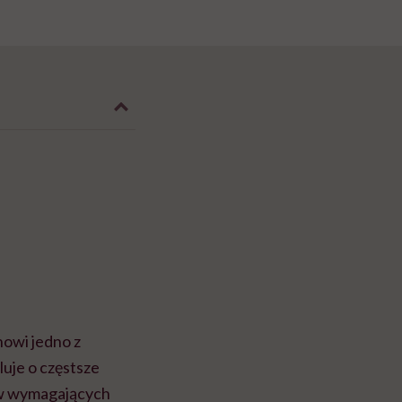
owi jedno z
uje o częstsze
ów wymagających