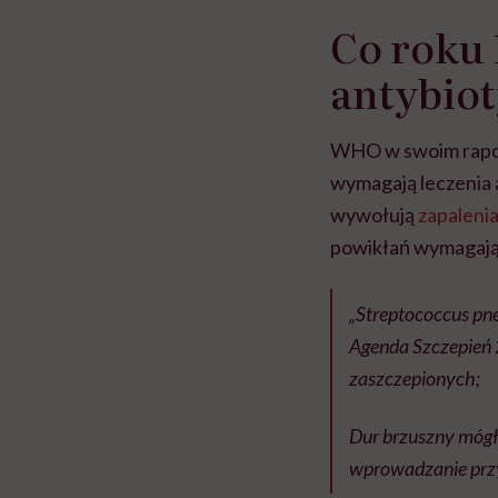
Co roku 
antybio
WHO w swoim raporc
wymagają leczenia 
wywołują
zapalenia
powikłań wymagając
„Streptococcus p
Agenda Szczepień 20
zaszczepionych;
Dur brzuszny móg
wprowadzanie przy