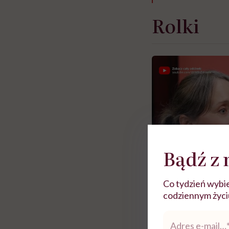
Rolki
Bądź z 
Co tydzień wybie
codziennym życiu.
Adres
e-
Zobacz więce