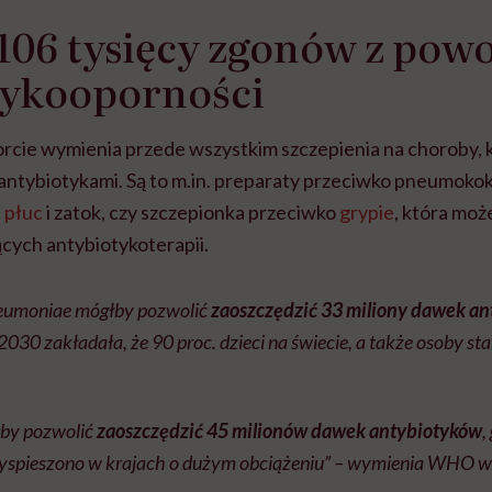
106 tysięcy zgonów z pow
tykooporności
ie wymienia przede wszystkim szczepienia na choroby, k
antybiotykami. Są to m.in. preparaty przeciwko pneumoko
 płuc
i zatok, czy szczepionka przeciwko
grypie
, która moż
ych antybiotykoterapii.
neumoniae
mógłby pozwolić
zaoszczędzić 33 miliony dawek a
30 zakładała, że ​​90 proc. dzieci na świecie, a także osoby sta
łby pozwolić
zaoszczędzić 45 milionów dawek antybiotyków
,
spieszono w krajach o dużym obciążeniu” – wymienia WHO w 