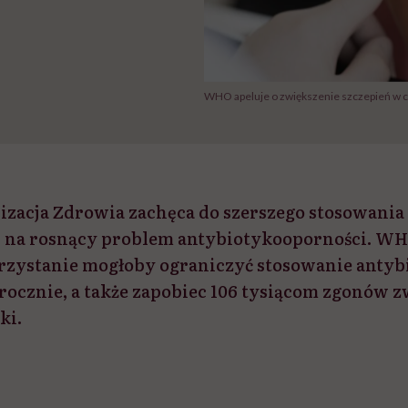
WHO apeluje o zwiększenie szczepień w ce
zacja Zdrowia zachęca do szerszego stosowania
 na rosnący problem antybiotykooporności. WH
rzystanie mogłoby ograniczyć stosowanie antyb
rocznie, a także zapobiec 106 tysiącom zgonów 
ki.