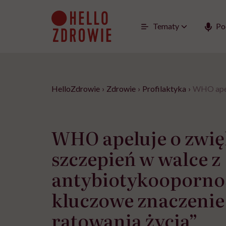
Go
to
content
Tematy
Po
HelloZdrowie
›
Zdrowie
›
Profilaktyka
›
WHO apelu
WHO apeluje o zwię
szczepień w walce z
antybiotykoopornoś
kluczowe znaczenie
ratowania życia”