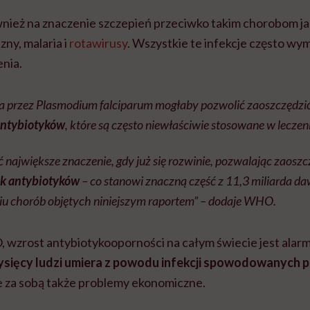
eż na znaczenie szczepień przeciwko takim chorobom ja
zny, malaria i
rotawirusy
. Wszystkie te infekcje często wy
nia.
a przez
Plasmodium falciparum
mogłaby pozwolić zaoszczędzi
antybiotyków
, które są często niewłaściwie stosowane w leczeni
 największe znaczenie, gdy już się rozwinie, pozwalając zaosz
ek antybiotyków
– co stanowi znaczną część z 11,3 miliarda 
niu chorób objętych niniejszym raportem” – dodaje WHO.
wzrost antybiotykooporności na całym świecie jest alarmu
tysięcy ludzi umiera z powodu infekcji spowodowanych 
e za sobą także problemy ekonomiczne.