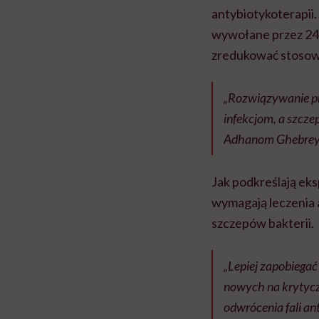
antybiotykoterapii
wywołane przez 24 
zredukować stosowa
„Rozwiązywanie pr
infekcjom, a szczep
Adhanom Ghebreye
Jak podkreślają eks
wymagają leczenia 
szczepów bakterii.
„Lepiej zapobiegać
nowych na krytyczn
odwrócenia fali a