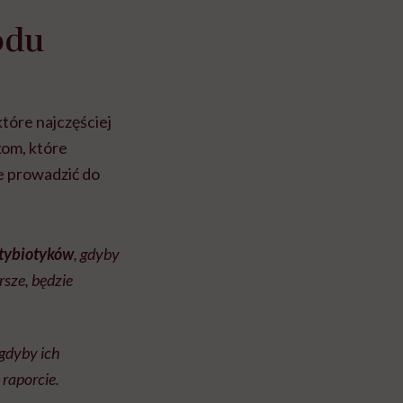
odu
tóre najczęściej
kom, które
e prowadzić do
ntybiotyków
, gdyby
rsze, będzie
 gdyby ich
raporcie.