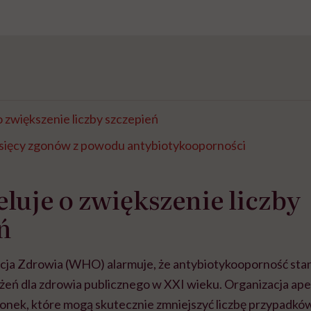
zwiększenie liczby szczepień
ysięcy zgonów z powodu antybiotykooporności
uje o zwiększenie liczby
ń
ja Zdrowia (WHO) alarmuje, że antybiotykooporność stan
żeń dla zdrowia publicznego w XXI wieku. Organizacja apel
onek, które mogą skutecznie zmniejszyć liczbę przypadk