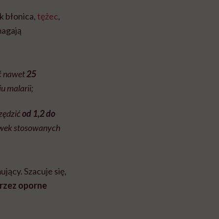
k błonica,
tężec
,
magają
ć nawet
25
u malarii;
czędzić
od 1,2 do
dawek stosowanych
jący. Szacuje się,
przez oporne