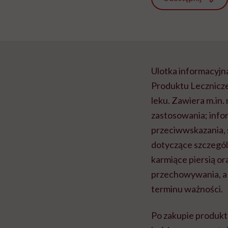
Ulotka informacyjn
Produktu Leczniczeg
leku. Zawiera m.in.
zastosowania; info
przeciwwskazania, ś
dotyczące szczegól
karmiące piersią o
przechowywania, a 
terminu ważności.
Po zakupie produktu