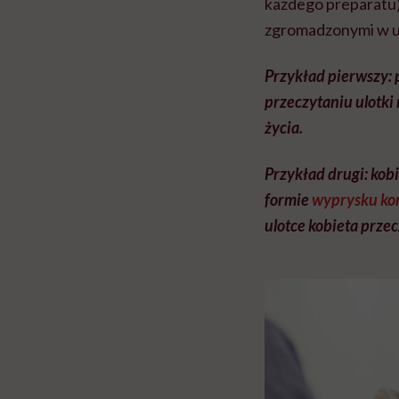
każdego preparatu) 
zgromadzonymi w ul
Przykład pierwszy:
przeczytaniu ulotki 
życia.
Przykład drugi: kob
formie
wyprysku ko
ulotce kobieta przec