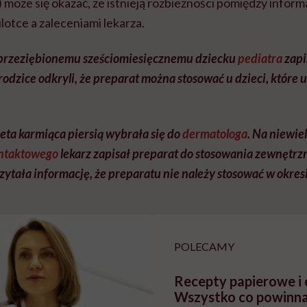
może się okazać, że istnieją rozbieżności pomiędzy inform
otce a zaleceniami lekarza.
 przeziębionemu sześciomiesięcznemu dziecku
pediatra
zapis
rodzice odkryli, że preparat można stosować u dzieci, które 
ieta karmiąca piersią wybrała się do
dermatologa
. Na niewie
ntaktowego
lekarz zapisał preparat do stosowania zewnętrz
zytała informację, że preparatu nie należy stosować w okresi
POLECAMY
Recepty papierowe i 
Wszystko co powinna