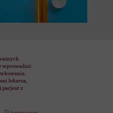
 ważnych
że wprowadzić
dawkowania.
ami lekarza,
 pacjent z
Przeczytasz w 6 min