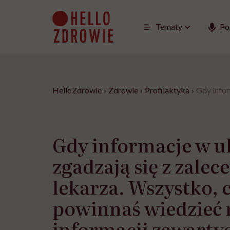
Go
to
content
Tematy
Po
HelloZdrowie
›
Zdrowie
›
Profilaktyka
›
Gdy infor
Gdy informacje w ul
zgadzają się z zalec
lekarza. Wszystko, 
powinnaś wiedzieć 
informacji zawarty