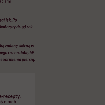
acjami
ał lek. Po
ukończyły drugi rok
lką zmianę skórną w
nego raz na dobę. W
e karmienia piersią.
e-recepty.
ś o nich