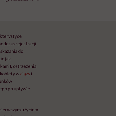
akterystyce
odczas rejestracji
wskazania do
ie jak
kami), ostrzeżenia
 kobiety w
ciąży
i
runków
zego po upływie
d pierwszym użyciem