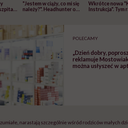
zy
"Jestem w ciąży, co mi się
Wkrótce nowa "
szpitalu
należy?". Headhunter o
Instrukcja". Tym 
szkadzać
zmianie pokoleniowej u
atakach paniki. Z
tylko
kobiet w ciąży na rynku
warsztat pacjen
braźni"
pracy
ekspercki
POLECAMY
„Dzień dobry, poprosz
reklamuje Mostowiako
można usłyszeć w ap
zumiałe, narastają szczególnie wśród rodziców małych dzi