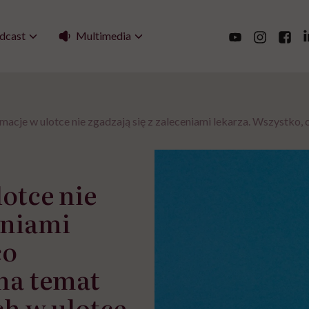
Multimedia
dcast
macje w ulotce nie zgadzają się z zaleceniami lekarza. Wszystko,
otce nie
eniami
co
na temat
ch w ulotce