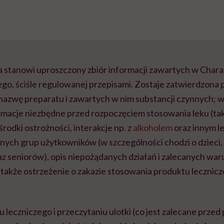
a stanowi uproszczony zbiór informacji zawartych w Char
o, ściśle regulowanej przepisami. Zostaje zatwierdzona p
 nazwę preparatu i zawartych w nim substancji czynnych; 
rmacje niezbędne przed rozpoczęciem stosowania leku (tak
rodki ostrożności, interakcje np. z
alkoholem
oraz innym le
nych grup użytkowników (w szczególności chodzi o dzieci,
raz seniorów), opis niepożądanych działań i zalecanych wa
także ostrzeżenie o zakazie stosowania produktu lecznic
 leczniczego i przeczytaniu ulotki (co jest zalecane prze