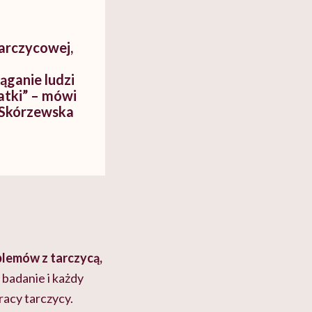
tarczycowej,
iąganie ludzi
atki” – mówi
 Skórzewska
lemów z tarczycą,
 badanie i każdy
acy tarczycy.