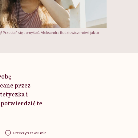
ą? Przestań się domyślać. Aleksandra Rodziewicz mówi, jak to
robę
ecane przez
tetyczka i
 potwierdzić te
Przeczytasz w 3 min