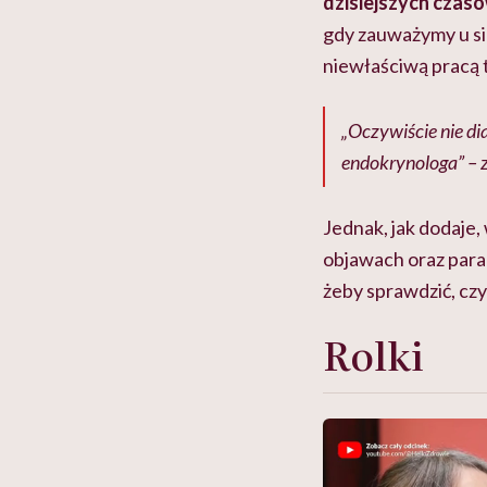
dzisiejszych czasó
gdy zauważymy u si
niewłaściwą pracą 
„Oczywiście nie dia
endokrynologa” – 
Jednak, jak dodaje
objawach oraz para
żeby sprawdzić, cz
Rolki