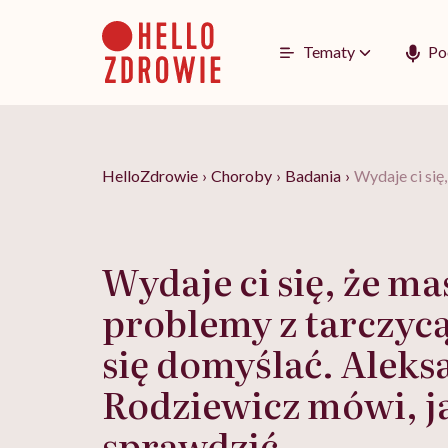
Go
to
content
Tematy
Po
HelloZdrowie
›
Choroby
›
Badania
›
Wydaje ci się
Wydaje ci się, że ma
problemy z tarczyc
się domyślać. Alek
Rodziewicz mówi, j
sprawdzić