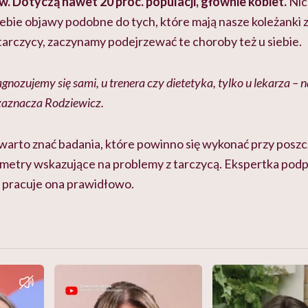
w. Dotyczą nawet 20 proc. populacji, głównie kobiet.
Nic
ebie objawy podobne do tych, które mają nasze koleżanki z
tarczycy, zaczynamy podejrzewać te choroby też u siebie.
gnozujemy się sami, u trenera czy dietetyka, tylko u lekarza – na
zaznacza Rodziewicz.
, warto znać badania, które powinno się wykonać przy posz
metry wskazujące na problemy z tarczycą. Ekspertka podp
y pracuje ona prawidłowo.