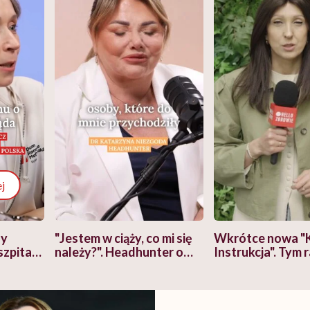
j
zy
"Jestem w ciąży, co mi się
Wkrótce nowa "
szpitalu
należy?". Headhunter o
Instrukcja". Tym 
szkadzać
zmianie pokoleniowej u
atakach paniki. Z
tylko
kobiet w ciąży na rynku
warsztat pacjen
braźni"
pracy
ekspercki