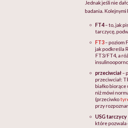
Jednak jeśli nie d
badania. Kolejnymi
FT4
– to, jak 
tarczycę, pod
FT3
– poziom F
jak podkreśla
FT3/FT4, a ró
insulinooporno
przeciwciał
– 
przeciwciał: T
białko biorące 
niż mówi norma
(przeciwko
tyr
przy rozpoznan
USG tarczycy
które pozwala 