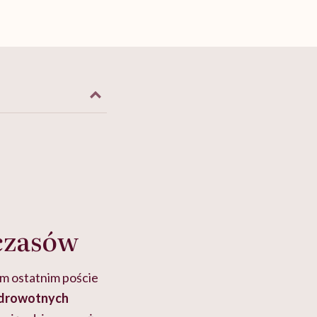
czasów
m ostatnim poście
 zdrowotnych