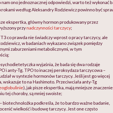
ało nam ono jednoznacznej odpowiedzi, warto też wykonać b
 krokami według Aleksandry Rodziewicz powinno być spra
pisze ekspertka, główny hormon produkowany przez
wyższony przy
nadczynności tarczycy
;
T3 co prawda nie świadczy wprost o pracy tarczycy, ale
 Rodziewicz, w badaniach wykazano związek pomiędzy
żnymi zaburzeniami metabolicznymi, w tym
ścią;
psychodietetyczka wyjaśnia, że bada się dwa rodzaje
PO i anty-Tg. TPO to inaczej peroksydaza tarczycowa –
udział w syntezie hormonów tarczycy. Jeśli jest go więcej
, wskazuje to na Hashimoto. Przeciwciała anty-Tg
eoglobulinie
), jak pisze ekspertka, mają mniejsze znaczenie
iu tej choroby, są mniej swoiste;
– biotechnolożka podkreśla, że to bardzo ważne badanie,
ocenić wielkość i budowę tarczycy. Jest one często