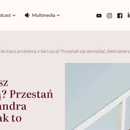
Multimedia
dcast
, że masz problemy z tarczycą? Przestań się domyślać. Aleksandr
sz
ą? Przestań
sandra
ak to