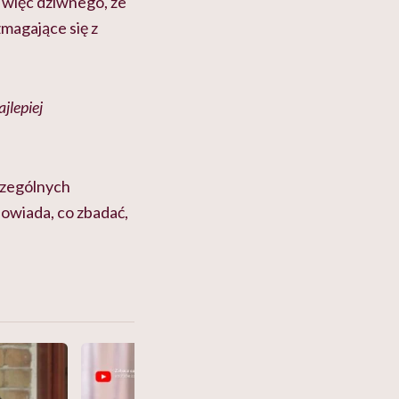
 więc dziwnego, że
magające się z
jlepiej
czególnych
owiada, co zbadać,