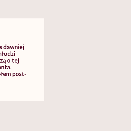
as dawniej
 młodzi
zą o tej
anta,
ołem post-