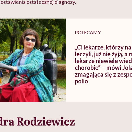
ostawienia ostatecznej diagnozy.
POLECAMY
„Ci lekarze, którzy n
leczyli, już nie żyją, a
lekarze niewiele wied
chorobie” – mówi Jol
zmagająca się z zesp
polio
dra Rodziewicz