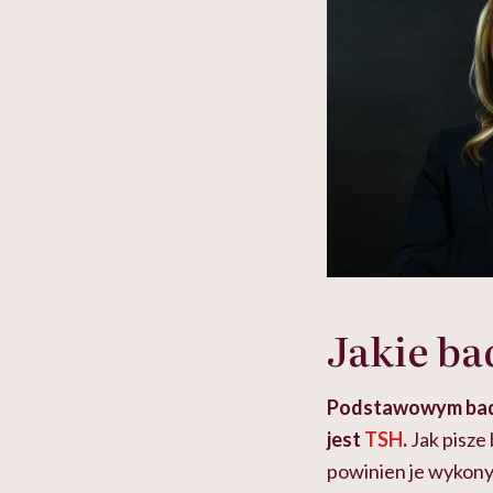
Jakie b
Podstawowym badan
jest
TSH
.
Jak pisze 
powinien je wykony