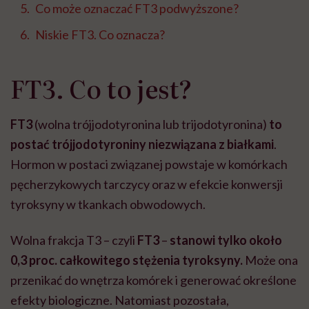
Co może oznaczać FT3 podwyższone?
Niskie FT3. Co oznacza?
FT3. Co to jest?
FT3
(wolna trójjodotyronina lub trijodotyronina)
to
postać trójjodotyroniny niezwiązana z białkami
.
Hormon w postaci związanej powstaje w komórkach
pęcherzykowych tarczycy oraz w efekcie konwersji
tyroksyny w tkankach obwodowych.
Wolna frakcja T3 – czyli
FT3
–
stanowi tylko około
0,3 proc. całkowitego stężenia tyroksyny.
Może ona
przenikać do wnętrza komórek i generować określone
efekty biologiczne. Natomiast pozostała,