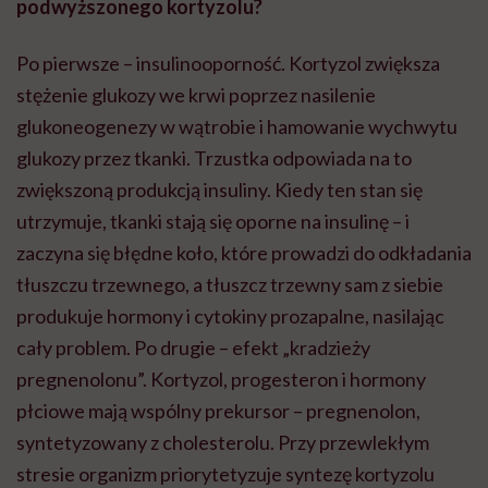
podwyższonego kortyzolu?
Po pierwsze – insulinooporność. Kortyzol zwiększa
stężenie glukozy we krwi poprzez nasilenie
glukoneogenezy w wątrobie i hamowanie wychwytu
glukozy przez tkanki. Trzustka odpowiada na to
zwiększoną produkcją insuliny. Kiedy ten stan się
utrzymuje, tkanki stają się oporne na insulinę – i
zaczyna się błędne koło, które prowadzi do odkładania
tłuszczu trzewnego, a tłuszcz trzewny sam z siebie
produkuje hormony i cytokiny prozapalne, nasilając
cały problem. Po drugie – efekt „kradzieży
pregnenolonu”. Kortyzol, progesteron i hormony
płciowe mają wspólny prekursor – pregnenolon,
syntetyzowany z cholesterolu. Przy przewlekłym
stresie organizm priorytetyzuje syntezę kortyzolu