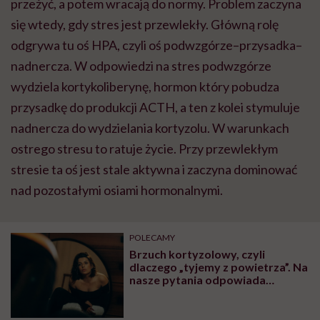
przeżyć, a potem wracają do normy. Problem zaczyna
się wtedy, gdy stres jest przewlekły. Główną rolę
odgrywa tu oś HPA, czyli oś podwzgórze–przysadka–
nadnercza. W odpowiedzi na stres podwzgórze
wydziela kortykoliberynę, hormon który pobudza
przysadkę do produkcji ACTH, a ten z kolei stymuluje
nadnercza do wydzielania kortyzolu. W warunkach
ostrego stresu to ratuje życie. Przy przewlekłym
stresie ta oś jest stale aktywna i zaczyna dominować
nad pozostałymi osiami hormonalnymi.
POLECAMY
Brzuch kortyzolowy, czyli
dlaczego „tyjemy z powietrza”. Na
nasze pytania odpowiada
diabetolożka Agnieszka
Przychodzień