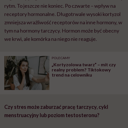
rytm. To jeszcze nie koniec. Po czwarte – wpływ na
receptory hormonalne. Długotrwale wysoki kortyzol
zmniejsza wrażliwość receptorów na inne hormony, w
tym na hormony tarczycy. Hormon może być obecny
we krwi, ale komórka na niego nie reaguje.
POLECAMY
„Kortyzolowa twarz” – mit czy
realny problem? Tiktokowy
trend na celowniku
Czy stres może zaburzać pracę tarczycy, cykl
menstruacyjny lub poziom testosteronu?