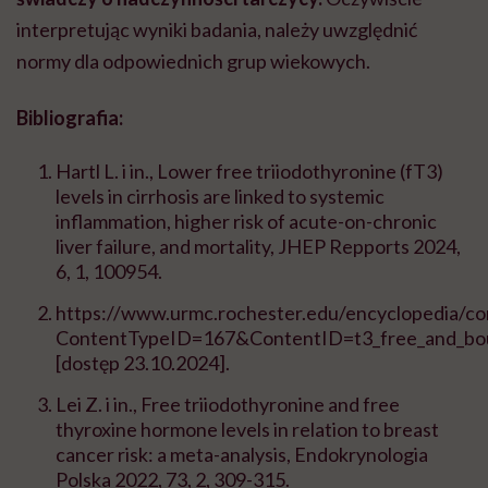
interpretując wyniki badania, należy uwzględnić
normy dla odpowiednich grup wiekowych.
Bibliografia:
Hartl L. i in.,
Lower free triiodothyronine (fT3)
levels in cirrhosis are linked to systemic
inflammation, higher risk of acute-on-chronic
liver failure, and mortality, JHEP Repports 2024,
6, 1, 100954.
https://www.urmc.rochester.edu/encyclopedia/co
ContentTypeID=167&ContentID=t3_free_and_bo
[dostęp 23.10.2024].
Lei Z. i in., Free triiodothyronine and free
thyroxine hormone levels in relation to breast
cancer risk: a meta-analysis, Endokrynologia
Polska 2022, 73, 2, 309-315.