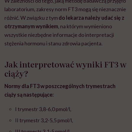
W zależności od tego, jaką metodę badawczą przyjęło
laboratorium, zakresy norm FT3 mogą się nieznacznie
różnić. W związku z tym
do lekarza należy udać się z
otrzymanym wynikiem
, na którym wymieniono
wszystkie niezbędne informacje do interpretacji
stężenia hormonu i stanu zdrowia pacjenta.
Jak interpretować wyniki FT3 w
ciąży?
Normy dla FT3 w poszczególnych trymestrach
ciąży są następujące:
I trymestr 3,8-6,0 pmol/l,
II trymestr 3,2-5,5 pmol/l,
III trymestr 3,1-5 pmol/l.