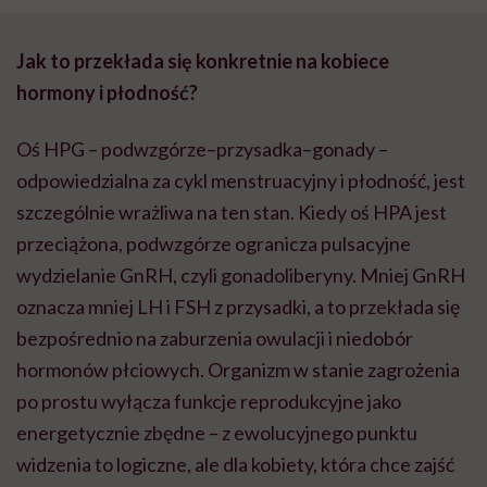
Jak to przekłada się konkretnie na kobiece
hormony i płodność?
Oś HPG – podwzgórze–przysadka–gonady –
odpowiedzialna za cykl menstruacyjny i płodność, jest
szczególnie wrażliwa na ten stan. Kiedy oś HPA jest
przeciążona, podwzgórze ogranicza pulsacyjne
wydzielanie GnRH, czyli gonadoliberyny. Mniej GnRH
oznacza mniej LH i FSH z przysadki, a to przekłada się
bezpośrednio na zaburzenia owulacji i niedobór
hormonów płciowych. Organizm w stanie zagrożenia
po prostu wyłącza funkcje reprodukcyjne jako
energetycznie zbędne – z ewolucyjnego punktu
widzenia to logiczne, ale dla kobiety, która chce zajść