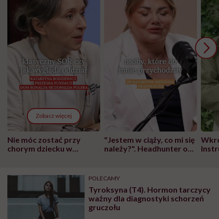
Zobacz więcej
Nie móc zostać przy
"Jestem w ciąży, co mi się
Wkró
chorym dziecku w
należy?". Headhunter o
Inst
szpitalu to tortura.
zmianie pokoleniowej u
atak
"Przeszkadzać w tym
kobiet w ciąży na rynku
wars
może chyba tylko
pracy
eksp
POLECAMY
głupota i brak
Tyroksyna (T4). Hormon tarczycy
wyobraźni"
ważny dla diagnostyki schorzeń
gruczołu