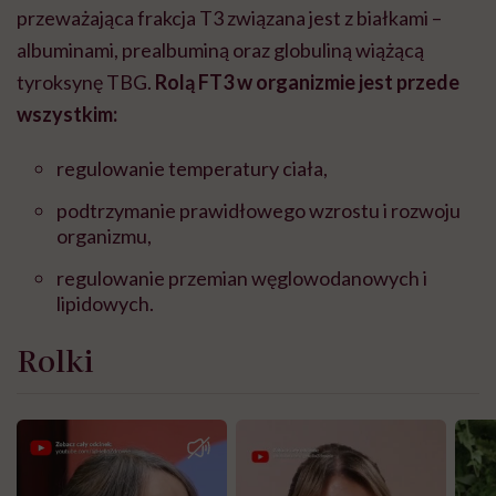
przeważająca frakcja T3 związana jest z białkami –
albuminami, prealbuminą oraz globuliną wiążącą
tyroksynę TBG.
Rolą FT3 w organizmie jest przede
wszystkim:
regulowanie temperatury ciała,
podtrzymanie prawidłowego wzrostu i rozwoju
organizmu,
regulowanie przemian węglowodanowych i
lipidowych.
Rolki