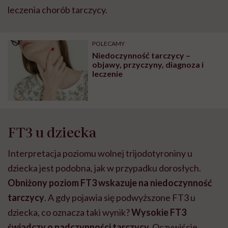
leczenia chorób tarczycy.
POLECAMY
Niedoczynność tarczycy –
objawy, przyczyny, diagnoza i
leczenie
FT3 u dziecka
Interpretacja poziomu wolnej trijodotyroniny u
dziecka jest podobna, jak w przypadku dorosłych.
Obniżony poziom FT3 wskazuje na niedoczynność
tarczycy
. A gdy pojawia się podwyższone FT3 u
dziecka, co oznacza taki wynik?
Wysokie FT3
świadczy o nadczynności tarczycy.
Oczywiście