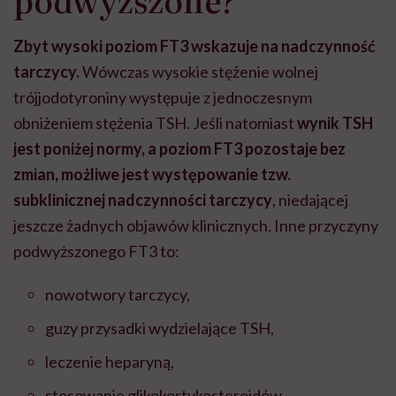
Zbyt wysoki poziom FT3 wskazuje na nadczynność
tarczycy.
Wówczas wysokie stężenie wolnej
trójjodotyroniny występuje z jednoczesnym
obniżeniem stężenia TSH. Jeśli natomiast
wynik TSH
jest poniżej normy, a poziom FT3 pozostaje bez
zmian, możliwe jest występowanie tzw.
subklinicznej nadczynności tarczycy
, niedającej
jeszcze żadnych objawów klinicznych. Inne przyczyny
podwyższonego FT3 to:
nowotwory tarczycy,
guzy przysadki wydzielające TSH,
leczenie heparyną,
stosowanie glikokortykosteroidów