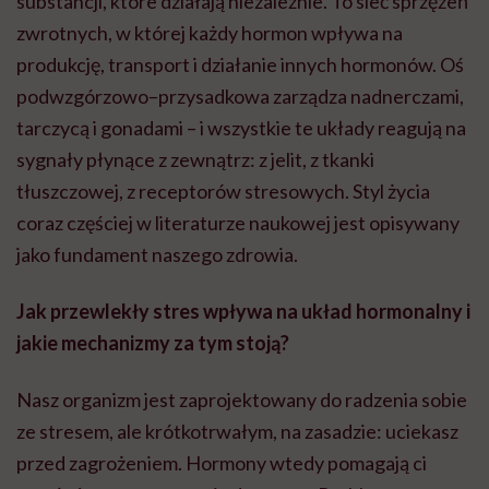
substancji, które działają niezależnie. To sieć sprzężeń
zwrotnych, w której każdy hormon wpływa na
produkcję, transport i działanie innych hormonów. Oś
podwzgórzowo–przysadkowa zarządza nadnerczami,
tarczycą i gonadami – i wszystkie te układy reagują na
sygnały płynące z zewnątrz: z jelit, z tkanki
tłuszczowej, z receptorów stresowych. Styl życia
coraz częściej w literaturze naukowej jest opisywany
jako fundament naszego zdrowia.
Jak przewlekły stres wpływa na układ hormonalny i
jakie mechanizmy za tym stoją?
Nasz organizm jest zaprojektowany do radzenia sobie
ze stresem, ale krótkotrwałym, na zasadzie: uciekasz
przed zagrożeniem. Hormony wtedy pomagają ci