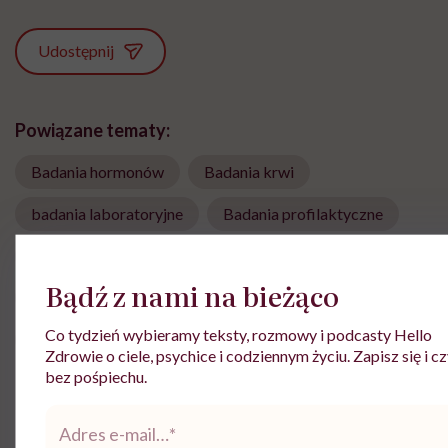
Udostępnij
Powiązane tematy:
Badania hormonów
Badania krwi
badania laboratoryjne
Badania profilaktyczne
choroby tarczycy
Endokrynologia
Hormony
Bądź z nami na bieżąco
Hormony tarczycy
Tarczyca
Co tydzień wybieramy teksty, rozmowy i podcasty Hello
Układ hormonalny
Zdrowie o ciele, psychice i codziennym życiu. Zapisz się i cz
bez pośpiechu.
Adres
e-
Treści zawarte w serwisie mają wyłącznie
*