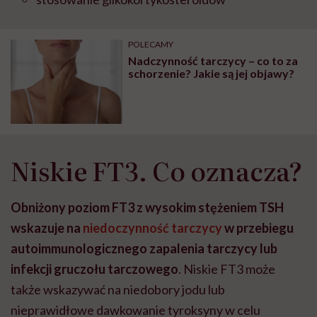
POLECAMY
Nadczynność tarczycy – co to za
schorzenie? Jakie są jej objawy?
Niskie FT3. Co oznacza?
Obniżony poziom FT3 z wysokim stężeniem TSH
wskazuje na
niedoczynność tarczycy
w przebiegu
autoimmunologicznego zapalenia tarczycy lub
infekcji gruczołu tarczowego
. Niskie FT3 może
także wskazywać na niedobory jodu lub
nieprawidłowe dawkowanie tyroksyny w celu