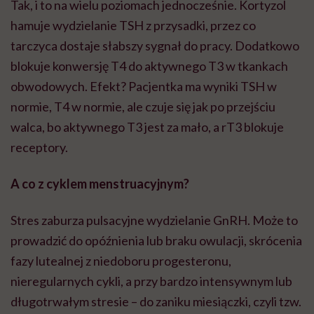
Tak, i to na wielu poziomach jednocześnie. Kortyzol
hamuje wydzielanie TSH z przysadki, przez co
tarczyca dostaje słabszy sygnał do pracy. Dodatkowo
blokuje konwersję T4 do aktywnego T3 w tkankach
obwodowych. Efekt? Pacjentka ma wyniki TSH w
normie, T4 w normie, ale czuje się jak po przejściu
walca, bo aktywnego T3 jest za mało, a rT3 blokuje
receptory.
A co z cyklem menstruacyjnym?
Stres zaburza pulsacyjne wydzielanie GnRH. Może to
prowadzić do opóźnienia lub braku owulacji, skrócenia
fazy lutealnej z niedoboru progesteronu,
nieregularnych cykli, a przy bardzo intensywnym lub
długotrwałym stresie – do zaniku miesiączki, czyli tzw.