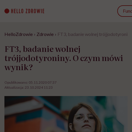
Go
to
Fun
content
HelloZdrowie
›
Zdrowie
›
FT3, badanie wolnej trójjodotyronin
FT3, badanie wolnej
trójjodotyroniny. O czym mówi
wynik?
Opublikowano:
05.11.2020 07:37
Aktualizacja:
23.10.2024 11:23