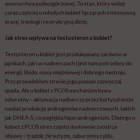
amenorrhea podwzgórzowej. To stan, który widzę
coraz częściej u młodych kobiet łączących intensywną
pracę, treningi i restrykcyjną dietę.
Jak stres wpływa na testosteron u kobiet?
Testosteron u kobiet jest produkowany zarówno w
jajnikach, jak i w nadnerczach i jest nam potrzebny do
energii, libido, masy mięśniowej i dobrego nastroju.
Przy przewlekłym stresie jego poziom zazwyczaj
spada. Ale u kobiet z PCOS mechanizm bywa
odwrotny – aktywacja nadnerczy przez kortyzol może
nasilać produkcję androgenów nadnerczowych, takich
jak DHEA-S, co pogłębia hiperandrogenizm. Dlatego u
kobiet z PCOS stres często dosłownie zaostrza
objawy – trądzik, hirsutyzm, zaburzenia cyklu.