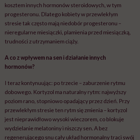
kosztem innych hormonów steroidowych, w tym
progesteronu. Dlatego kobiety w przewlekłym
stresie tak często mają niedobór progesteronu –
nieregularne miesiączki, plamienia przed miesiączką,
trudności z utrzymaniem ciąży.
A co z wpływem na sen i działanie innych
hormonów?
I teraz kontynuując: po trzecie – zaburzenie rytmu
dobowego. Kortyzol ma naturalny rytm: najwyższy
poziom rano, stopniowo opadający przez dzień. Przy
przewlekłym stresie ten rytm się zmienia – kortyzol
jest nieprawidłowo wysoki wieczorem, co blokuje
wydzielanie melatoniny i niszczy sen. A bez
regenerującego snu cały układ hormonalny traci swój