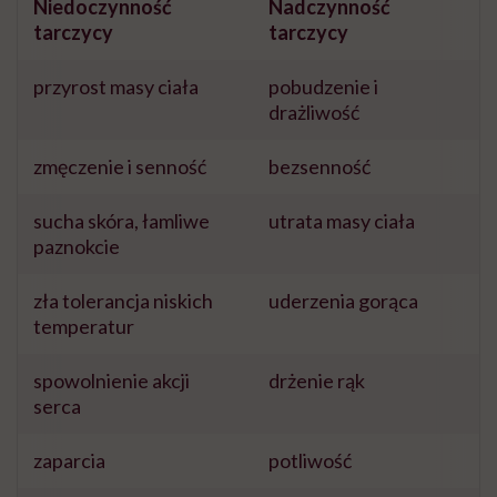
Niedoczynność
Nadczynność
tarczycy
tarczycy
przyrost masy ciała
pobudzenie i
drażliwość
zmęczenie i senność
bezsenność
sucha skóra, łamliwe
utrata masy ciała
paznokcie
zła tolerancja niskich
uderzenia gorąca
temperatur
spowolnienie akcji
drżenie rąk
serca
zaparcia
potliwość