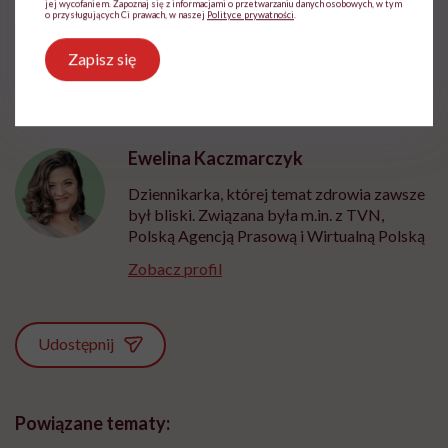
jej wycofaniem. Zapoznaj się z informacjami o przetwarzaniu danych osobowych, w tym
o przysługujących Ci prawach, w naszej
Polityce prywatności
.
Zapisz się
Ewelina Kaczmarczyk
Dziennikarka, której temat zdrowia zawsze
był bliski. Związana była m.in. z TVN,
Polską Agencją Prasową i Wirtualną Polską
Zobacz profil
Udostępnij
Powiązane tematy: