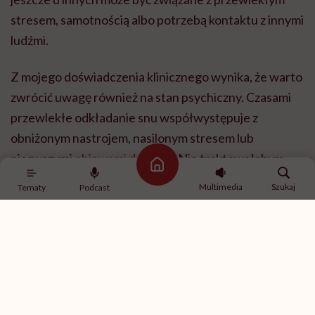
stresem, samotnością albo potrzebą kontaktu z innymi
ludźmi.
Z mojego doświadczenia klinicznego wynika, że warto
zwrócić uwagę również na stan psychiczny. Czasami
przewlekłe odkładanie snu współwystępuje z
obniżonym nastrojem, nasilonym stresem lub
pierwszymi
objawami depresji
. Nie traktowałabym
Strona główna
tego jako objawu depresji samego w sobie, lecz raczej
Multimedia
Szukaj
Tematy
Podcast
jako sygnał, że warto przyjrzeć się temu, jak dana
osoba funkcjonuje psychicznie. Jednocześnie
pamiętajmy, że nie każde odkładanie snu to revenge
bedtime procrastination – spotykam także pacjentów,
którzy unikają snu z powodu koszmarów sennych,
paraliżu przysennego, nocnych napadów paniki. W