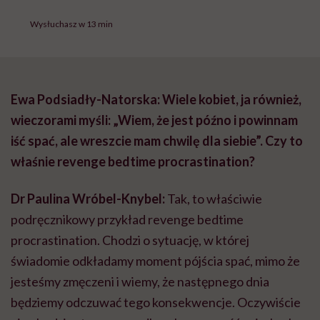
Wysłuchasz w 13 min
Ewa Podsiadły-Natorska: Wiele kobiet, ja również,
wieczorami myśli: „Wiem, że jest późno i powinnam
iść spać, ale wreszcie mam chwilę dla siebie”. Czy to
właśnie revenge bedtime procrastination?
Dr Paulina Wróbel-Knybel:
Tak, to właściwie
podręcznikowy przykład revenge bedtime
procrastination. Chodzi o sytuację, w której
świadomie odkładamy moment pójścia spać, mimo że
jesteśmy zmęczeni i wiemy, że następnego dnia
będziemy odczuwać tego konsekwencje. Oczywiście