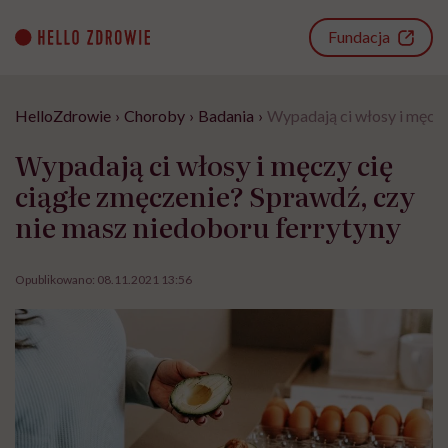
Go
to
Fundacja
content
HelloZdrowie
›
Choroby
›
Badania
›
Wypadają ci włosy i męczy
Wypadają ci włosy i męczy cię
ciągłe zmęczenie? Sprawdź, czy
nie masz niedoboru ferrytyny
Opublikowano:
08.11.2021 13:56