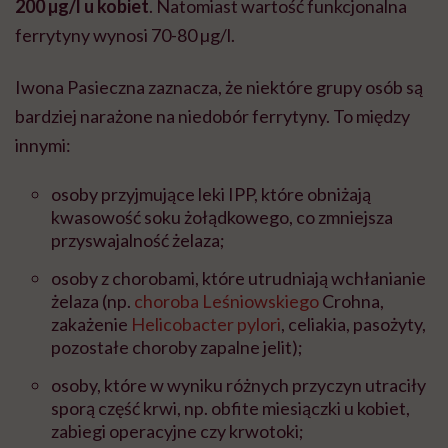
200 µg/l u kobiet
. Natomiast wartość funkcjonalna
ferrytyny wynosi 70-80 µg/l.
Iwona Pasieczna zaznacza, że niektóre grupy osób są
bardziej narażone na niedobór ferrytyny. To między
innymi:
osoby przyjmujące leki IPP, które obniżają
kwasowość soku żołądkowego, co zmniejsza
przyswajalność żelaza;
osoby z chorobami, które utrudniają wchłanianie
żelaza (np.
choroba Leśniowskiego
Crohna,
zakażenie
Helicobacter pylori
, celiakia, pasożyty,
pozostałe choroby zapalne jelit);
osoby, które w wyniku różnych przyczyn utraciły
sporą część krwi, np. obfite miesiączki u kobiet,
zabiegi operacyjne czy krwotoki;