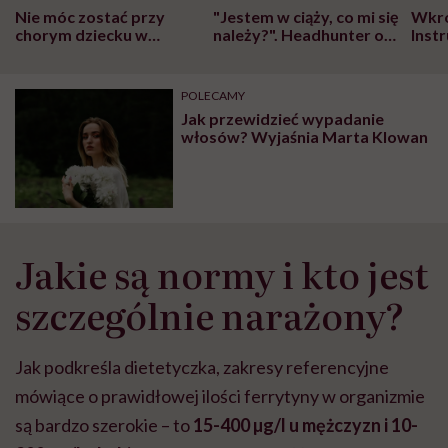
Nie móc zostać przy
"Jestem w ciąży, co mi się
Wkró
chorym dziecku w
należy?". Headhunter o
Inst
szpitalu to tortura.
zmianie pokoleniowej u
atak
"Przeszkadzać w tym
kobiet w ciąży na rynku
wars
może chyba tylko
pracy
eksp
POLECAMY
głupota i brak
Jak przewidzieć wypadanie
wyobraźni"
włosów? Wyjaśnia Marta Klowan
Jakie są normy i kto jest
szczególnie narażony?
Jak podkreśla dietetyczka, zakresy referencyjne
mówiące o prawidłowej ilości ferrytyny w organizmie
są bardzo szerokie – to
15-400 µg/l u mężczyzn i 10-