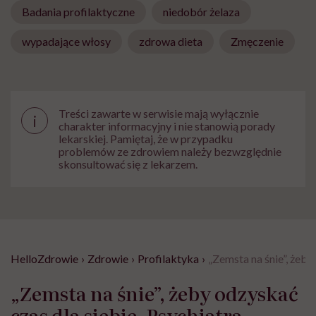
Badania profilaktyczne
niedobór żelaza
wypadające włosy
zdrowa dieta
Zmęczenie
Treści zawarte w serwisie mają wyłącznie
i
charakter informacyjny i nie stanowią porady
lekarskiej. Pamiętaj, że w przypadku
problemów ze zdrowiem należy bezwzględnie
skonsultować się z lekarzem.
HelloZdrowie
›
Zdrowie
›
Profilaktyka
›
„Zemsta na śnie”, żeby
„Zemsta na śnie”, żeby odzyskać
czas dla siebie. Psychiatra