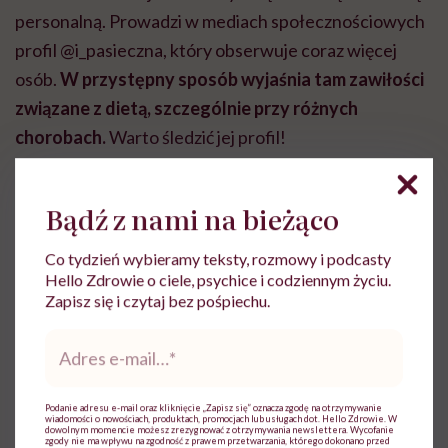
personalną. Prowadzi w mediach społecznościowych
profil @i_pasieczna, który obserwuje coraz więcej
osób.
W przystępny sposób wyjaśnia tam zawiłości
związane z dietą, szczególnie przy różnych
chorobach.
Warto śledzić jej profil!
Bądź z nami na bieżąco
Co tydzień wybieramy teksty, rozmowy i podcasty
Hello Zdrowie o ciele, psychice i codziennym życiu.
Do wyświetlenia tego materiału z zewnętrznego
Zapisz się i czytaj bez pośpiechu.
serwisu (Instagram, Facebook, YouTube, itp.)
wymagana jest zgoda na pliki cookie.
Adres
e-
Zmień ustawienia
mail
*
Podanie adresu e-mail oraz kliknięcie „Zapisz się” oznacza zgodę na otrzymywanie
wiadomości o nowościach, produktach, promocjach lub usługach dot. Hello Zdrowie. W
dowolnym momencie możesz zrezygnować z otrzymywania newslettera. Wycofanie
zgody nie ma wpływu na zgodność z prawem przetwarzania, którego dokonano przed