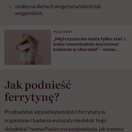
osoby na dietach wegetariańskich lub
wegańskich.
POLECAMY
„Mężczyzna nie może tylko stać z
boku i ewentualnie asystować
kobiecie w chorobie” – mówi
onkolożka dr Agnieszka Jagiełło-
Gruszfeld
Jak podnieść
ferrytynę?
Przebadałaś się pod kątem ilości ferrytyny w
organizmie i badania wykazały niedobór tego
składnika? Iwona Pasieczna podpowiada, jak możesz