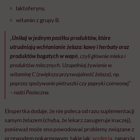
laktoferyny,
witamin z grupy B.
„
Unikaj w jednym posiłku produktów, które
utrudniają wchłanianie żelaza: kawy i herbaty oraz
produktów bogatych w wapń
, czyli głównie mleka i
produktów mlecznych. Uzupełniaj żywienie w
witaminę C (zwiększa przyswajalność żelaza), np.
poprzez spożywanie pietruszki czy papryki czerwonej”
– radzi Pasieczna.
Ekspertka dodaje, że nie poleca od razu suplementacji
samym żelazem (chyba, że lekarz zasugeruje inaczej),
ponieważ może ono powodować problemy związane z
przewodem pokarmowym, takie jak:
wzdęcia
, zaparcia