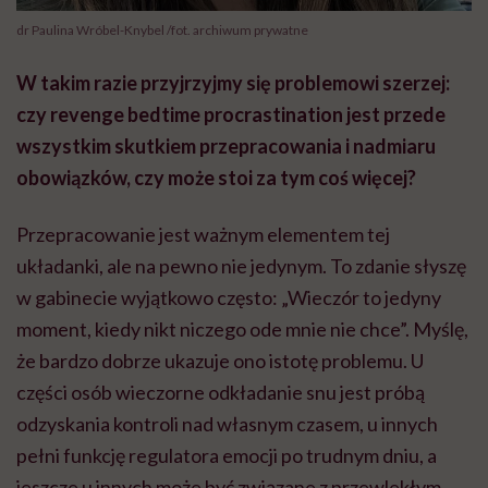
dr Paulina Wróbel-Knybel /fot. archiwum prywatne
W takim razie przyjrzyjmy się problemowi szerzej:
czy revenge bedtime procrastination jest przede
wszystkim skutkiem przepracowania i nadmiaru
obowiązków, czy może stoi za tym coś więcej?
Przepracowanie jest ważnym elementem tej
układanki, ale na pewno nie jedynym. To zdanie słyszę
w gabinecie wyjątkowo często: „Wieczór to jedyny
moment, kiedy nikt niczego ode mnie nie chce”. Myślę,
że bardzo dobrze ukazuje ono istotę problemu. U
części osób wieczorne odkładanie snu jest próbą
odzyskania kontroli nad własnym czasem, u innych
pełni funkcję regulatora emocji po trudnym dniu, a
jeszcze u innych może być związane z przewlekłym