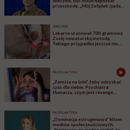
wiecznie, być może napotkał
przeszkodę. „Mój żołądek zjada
sam siebie”
ZDROWIE
Lekarze uratowali 700-gramową
Zosię nowatorską metodą.
Takiego przypadku jeszcze nie
było
PROFILAKTYKA
„Zemsta na śnie”, żeby odzyskać
czas dla siebie. Psychiatra
tłumaczy, czym jest revenge
bedtime procrastination
PROFILAKTYKA
„Dominacja estrogenowa” hitem
mediów społecznościowych.
„Najgorsze, co można zrobić, to