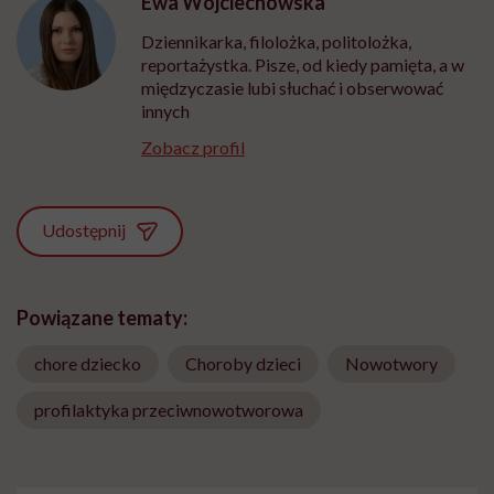
Ewa Wojciechowska
Dziennikarka, filolożka, politolożka,
reportażystka. Pisze, od kiedy pamięta, a w
międzyczasie lubi słuchać i obserwować
innych
Zobacz profil
Udostępnij
Powiązane tematy:
chore dziecko
Choroby dzieci
Nowotwory
profilaktyka przeciwnowotworowa