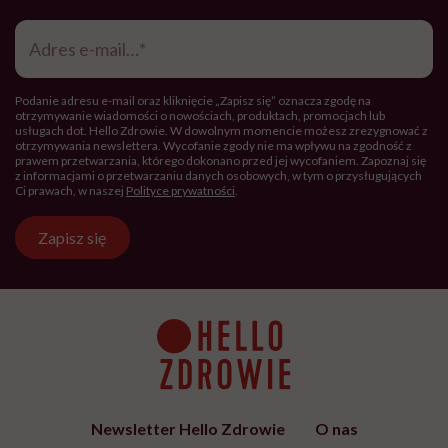
Adres
e-
mail
*
Podanie adresu e-mail oraz kliknięcie „Zapisz się” oznacza zgodę na
otrzymywanie wiadomości o nowościach, produktach, promocjach lub
usługach dot. Hello Zdrowie. W dowolnym momencie możesz zrezygnować z
otrzymywania newslettera. Wycofanie zgody nie ma wpływu na zgodność z
prawem przetwarzania, którego dokonano przed jej wycofaniem. Zapoznaj się
z informacjami o przetwarzaniu danych osobowych, w tym o przysługujących
Ci prawach, w naszej
Polityce prywatności
.
Zapisz się
Newsletter Hello Zdrowie
O nas