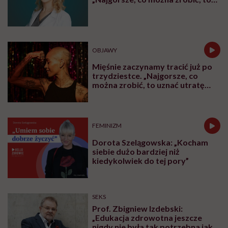
leczyć modne hasło”
OBJAWY
Mięśnie zaczynamy tracić już po
trzydziestce. „Najgorsze, co
można zrobić, to uznać utratę
sprawności za nieunikniony
element starzenia”
FEMINIZM
Dorota Szelągowska: „Kocham
siebie dużo bardziej niż
kiedykolwiek do tej pory”
SEKS
Prof. Zbigniew Izdebski:
„Edukacja zdrowotna jeszcze
nigdy nie była tak potrzebna jak