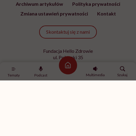
Archiwum artykułów
Polityka prywatności
Zmiana ustawień prywatności
Kontakt
Skontaktuj się z nami
Fundacja Hello Zdrowie
ul. Poleczki 35
02-822 Warszawa
Strona główna
NIP 9512613236
Multimedia
Szukaj
Tematy
Podcast
Kontakt z redakcją
redakcja@hellozdrowie.pl
Dołącz do naszej społeczności
Właścicielem serwisu
HelloZdrowie
jest Fundacja należąca