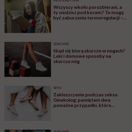
PROFILAKTYKA
Wszyscy wkoło porozbierani, a
ty siedzisz pod kocem? To mogą
być zaburzenia termoregulacji –
wynikające z choroby lub złych
nawyków
ZDROWIE
Skąd się biorą skurcze w nogach?
Leki i domowe sposoby na
skurcze nóg
SEKS
Zakleszczenie podczas seksu.
Ginekolog: pamiętam dwa
poważne przypadki, które
wymagały interwencji szpitalnej
ZDROWIE