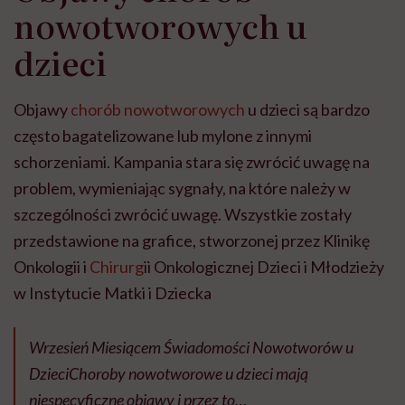
nowotworowych u
dzieci
Objawy
chorób nowotworowych
u dzieci są bardzo
często bagatelizowane lub mylone z innymi
schorzeniami. Kampania stara się zwrócić uwagę na
problem, wymieniając sygnały, na które należy w
szczególności zwrócić uwagę. Wszystkie zostały
przedstawione na grafice, stworzonej przez
Klinikę
Onkologii i
Chirurg
ii Onkologicznej Dzieci i Młodzieży
w Instytucie Matki i Dziecka
Wrzesień Miesiącem Świadomości Nowotworów u
DzieciChoroby nowotworowe u dzieci mają
niespecyficzne objawy i przez to…