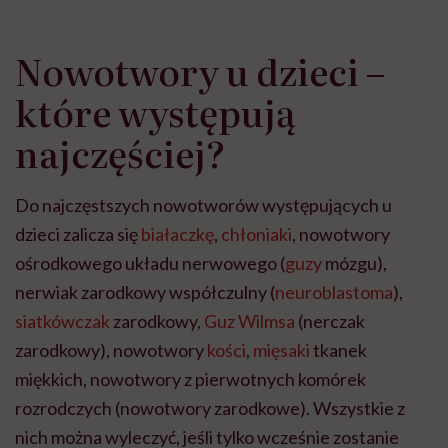
Nowotwory u dzieci –
które występują
najczęściej?
Do najczęstszych nowotworów występujących u
dzieci zalicza się
białaczkę
,
chłoniaki
, nowotwory
ośrodkowego układu nerwowego (
guzy
mózgu),
nerwiak zarodkowy współczulny (
neuroblastoma
),
siatkówczak
zarodkowy,
Guz Wilmsa
(nerczak
zarodkowy), nowotwory
kości
,
mięsaki
tkanek
miękkich, nowotwory z pierwotnych komórek
rozrodczych (nowotwory zarodkowe). Wszystkie z
nich można wyleczyć, jeśli tylko wcześnie zostanie