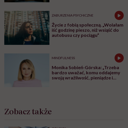
ZABURZENIA PSYCHICZNE
Życie z fobią społeczną. „Wolałam
iść godzinę pieszo, niż wsiąść do
autobusu czy pociągu”
MINDFULNESS
Monika Sobień-Górska: „Trzeba
bardzo uważać, komu oddajemy
swoją wrażliwość, pieniądze i
zaufanie”
Zobacz także