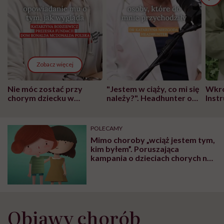
Zobacz więcej
Nie móc zostać przy
"Jestem w ciąży, co mi się
Wkró
chorym dziecku w
należy?". Headhunter o
Inst
szpitalu to tortura.
zmianie pokoleniowej u
atak
"Przeszkadzać w tym
kobiet w ciąży na rynku
wars
może chyba tylko
pracy
eksp
POLECAMY
głupota i brak
Mimo choroby „wciąż jestem tym,
wyobraźni"
kim byłem”. Poruszająca
kampania o dzieciach chorych na
nowotwór
Objawy chorób