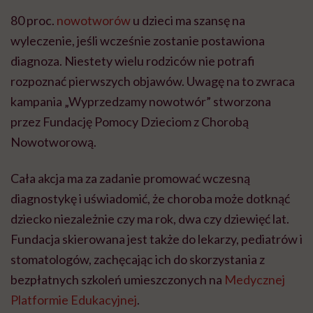
80 proc.
nowotworów
u dzieci ma szansę na
wyleczenie, jeśli wcześnie zostanie postawiona
diagnoza. Niestety wielu rodziców nie potrafi
rozpoznać pierwszych objawów. Uwagę na to zwraca
kampania „Wyprzedzamy nowotwór” stworzona
przez Fundację Pomocy Dzieciom z Chorobą
Nowotworową.
Cała akcja ma za zadanie promować wczesną
diagnostykę i uświadomić, że choroba może dotknąć
dziecko niezależnie czy ma rok, dwa czy dziewięć lat.
Fundacja skierowana jest także do lekarzy, pediatrów i
stomatologów, zachęcając ich do skorzystania z
bezpłatnych szkoleń umieszczonych na
Medycznej
Platformie Edukacyjnej
.