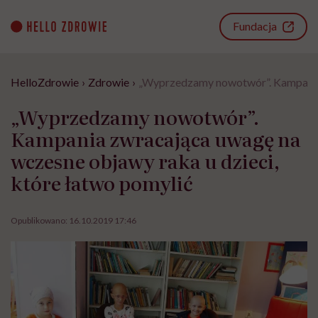
Go
to
Fundacja
content
HelloZdrowie
›
Zdrowie
›
„Wyprzedzamy nowotwór”. Kampania z
„Wyprzedzamy nowotwór”.
Kampania zwracająca uwagę na
wczesne objawy raka u dzieci,
które łatwo pomylić
Opublikowano:
16.10.2019 17:46