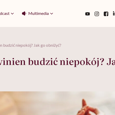
Multimedia
dcast
n budzić niepokój? Jak go obniżyć?
winien budzić niepokój? J