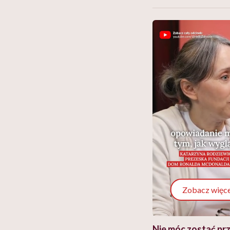
Zobacz więce
 i miał
Najlepsza dieta wydaje się
Nie móc zostać pr