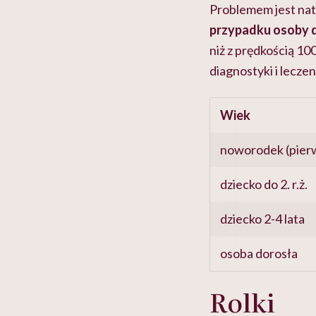
Problemem jest nato
przypadku osoby d
niż z prędkością 1
diagnostyki i lecze
Wiek
noworodek (pierw
dziecko do 2. r.ż.
dziecko 2-4 lata
osoba dorosła
Rolki