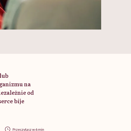
 lub
rganizmu na
iezależnie od
erce bije
Przeczytasz w 6 min