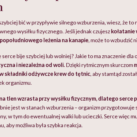
h
zybciej bić w przypływie silnego wzburzenia, wiesz, że to
wnego wysiłku fizycznego. Jeśli jednak czujesz
kołatanie 
popołudniowego leżenia na kanapie
,
może to wzbudzić n
serce bije szybciej lub wolniej? Jakie to ma znaczenie dla
yczna i niezależna od woli.
Dzięki rytmicznym skurczom
m
 w składniki odżywcze krew do tętnic
, aby stamtąd zost
ek organizmu.
a tlen wzrasta przy wysiłku fizycznym, dlatego serce
nie jest w stanach wzburzenia – organizm przygotowuje s
y, w tym do ewentualnej walki lub ucieczki. Serce więc m
u, aby możliwa była szybka reakcja.