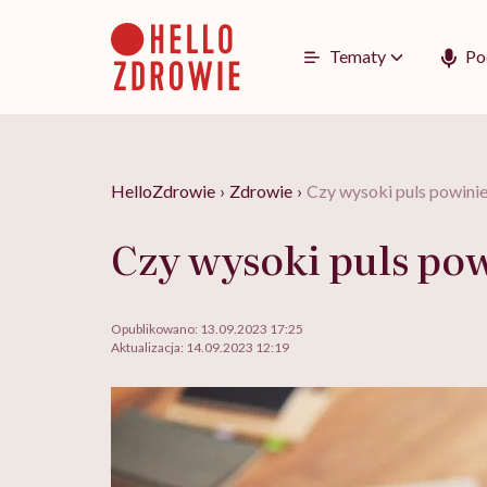
Go
to
content
Tematy
Po
HelloZdrowie
›
Zdrowie
›
Czy wysoki puls powinie
Czy wysoki puls po
Opublikowano:
13.09.2023 17:25
Aktualizacja:
14.09.2023 12:19