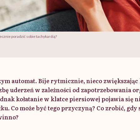
ecznie poradzić sobie tachykardią?
zym automat. Bije rytmicznie, nieco zwiększając
czbę uderzeń w zależności od zapotrzebowania o
ednak kołatanie w klatce piersiowej pojawia się n
ku. Co może być tego przyczyną? Co zrobić, gdy s
owinno?