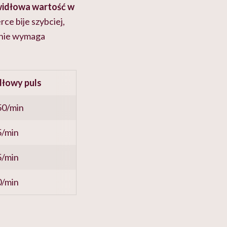
idłowa wartość w
ce bije szybciej,
zenie wymaga
dłowy puls
50/min
5/min
5/min
0/min