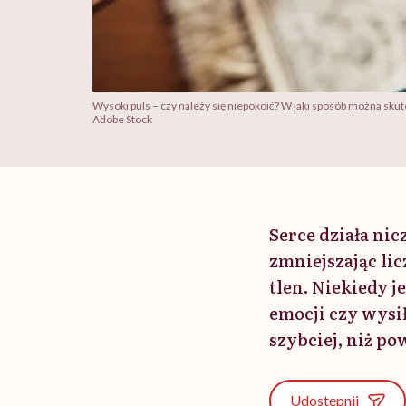
Wysoki puls – czy należy się niepokoić? W jaki sposób można skut
Adobe Stock
Serce działa nic
zmniejszając li
tlen. Niekiedy j
emocji czy wysił
szybciej, niż p
Udostępnij