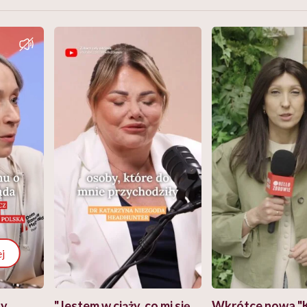
j
zy
"Jestem w ciąży, co mi się
Wkrótce nowa "