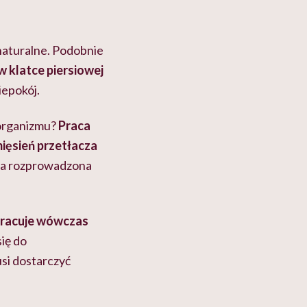
 naturalne. Podobnie
w klatce piersiowej
iepokój.
 organizmu?
Praca
ięsień przetłacza
ała rozprowadzona
 pracuje wówczas
ię do
usi dostarczyć