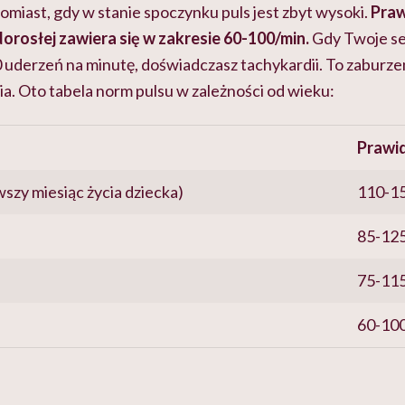
miast, gdy w stanie spoczynku puls jest zbyt wysoki.
Praw
orosłej zawiera się w zakresie 60-100/min.
Gdy Twoje ser
00 uderzeń na minutę, doświadczasz tachykardii. To zabur
nia. Oto tabela norm pulsu w zależności od wieku:
Prawi
szy miesiąc życia dziecka)
110-1
85-12
75-11
60-10