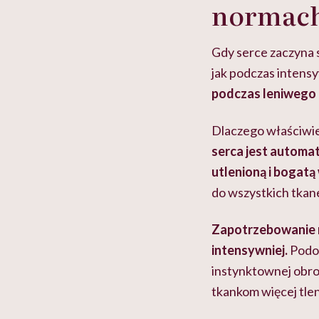
normac
Gdy serce zaczyna s
jak podczas intensy
podczas leniwego 
Dlaczego właściwie 
serca jest automat
utlenioną i bogatą
do wszystkich tkan
Zapotrzebowanie n
intensywniej.
Podob
instynktownej obron
tkankom więcej tlen