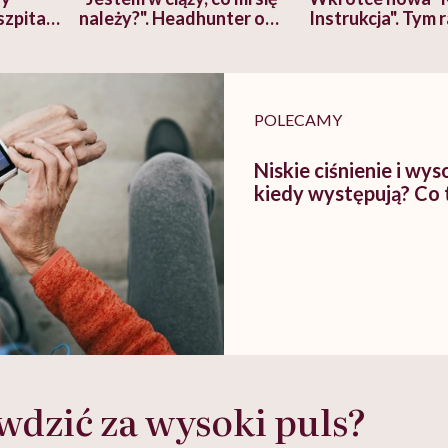
szpitalu
należy?". Headhunter o
Instrukcja". Tym 
szkadzać
zmianie pokoleniowej u
atakach paniki. Z
tylko
kobiet w ciąży na rynku
warsztat pacjen
braźni"
pracy
ekspercki
POLECAMY
Niskie ciśnienie i wys
kiedy występują? Co 
wdzić za wysoki puls?