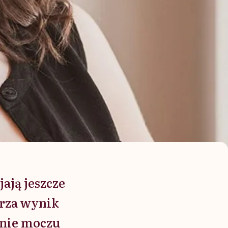
jają jeszcze
urza wynik
anie moczu