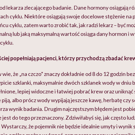
 od lekarza zlecającego badanie. Dane hormony osiągają r
ach cyklu. Niektóre osiągają swoje docelowe stężenie na 
ńcu cyklu, zatem warto zrobić tak, jak radzi lekarz – być mo
malną lub jaką maksymalną wartość osiąga dany hormon i w
cyklu.
ściej popełniają pacjenci, którzy przychodzą zbadać kre
wie, że „na czczo” znaczy dokładnie od 8 do 12 godzin bez
picie szklanki, maksymalnie dwóch szklanek wody w dniu b
nione, lepiej widoczne i łatwiej pobrać krew oraz uniknąć
e piją, albo prócz wody wypijają jeszcze kawę, herbatę czy s
za wynik badania. Drugim najczęstszym błędem jest pobi
e jest do tego przeznaczony. Zdziwiłabyś się, jak często lu
 Wystarczy, że pojemnik nie będzie idealnie umyty i wynik 