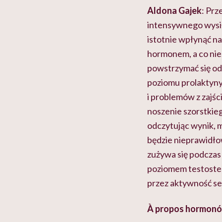
Aldona Gajek
: Prz
intensywnego wysiłk
istotnie wpłynąć na
hormonem, a co nie
powstrzymać się od
poziomu prolaktyny 
i problemów z zajśc
noszenie szorstkie
odczytując wynik, 
będzie nieprawidło
zużywa się podczas
poziomem testoster
przez aktywność se
À propos hormonów: