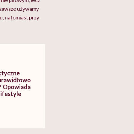
nie jałowym, lecz
u zawsze używamy
u, natomiast przy
aktyczne
 prawidłowo
k? Opowiada
ifestyle