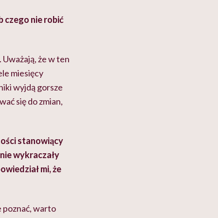
 czego nie robić
 Uważają, że w ten
ele miesięcy
yniki wyjdą gorsze
wać się do zmian,
tości stanowiący
tnie wykraczały
wiedział mi, że
e poznać, warto