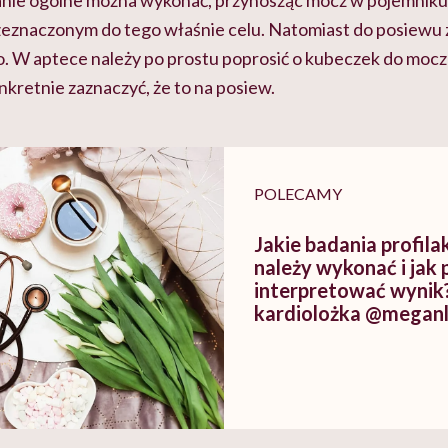
anie ogólne można wykonać, przynosząc mocz w pojemniku 
zeznaczonym do tego właśnie celu. Natomiast do posiew
. W aptece należy po prostu poprosić o kubeczek do mocz
nkretnie zaznaczyć, że to na posiew.
POLECAMY
Jakie badania profil
należy wykonać i jak
interpretować wyni
kardiolożka @meganl