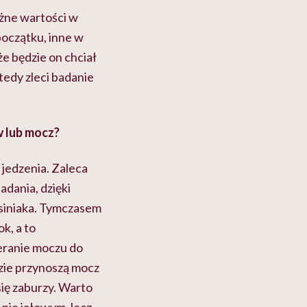
óżne wartości w
początku, inne w
że będzie on chciał
tedy zleci badanie
w lub mocz?
 jedzenia. Zaleca
adania, dzięki
 siniaka. Tymczasem
ok, a to
eranie moczu do
dzie przynoszą mocz
się zaburzy. Warto