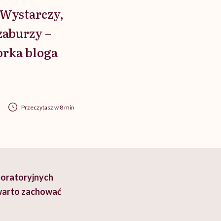
 Wystarczy,
zaburzy –
orka bloga
Przeczytasz w 8 min
aboratoryjnych
 warto zachować