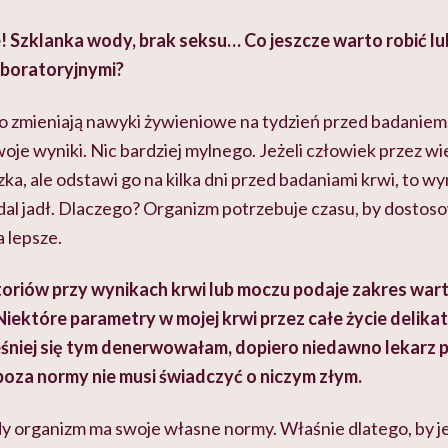
 Szklanka wody, brak seksu… Co jeszcze warto robić lub
aboratoryjnymi?
to zmieniają nawyki żywieniowe na tydzień przed badaniem.
je wyniki. Nic bardziej mylnego. Jeżeli człowiek przez wi
zka, ale odstawi go na kilka dni przed badaniami krwi, to w
dal jadł. Dlaczego? Organizm potrzebuje czasu, by dostoso
 lepsze.
oriów przy wynikach krwi lub moczu podaje zakres war
iektóre parametry w mojej krwi przez całe życie delika
śniej się tym denerwowałam, dopiero niedawno lekarz po
poza normy nie musi świadczyć o niczym złym.
dy organizm ma swoje własne normy. Właśnie dlatego, by j