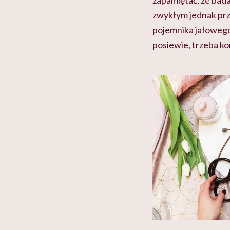
zapamiętać, że bad
zwykłym jednak pr
pojemnika jałowego
posiewie, trzeba ko