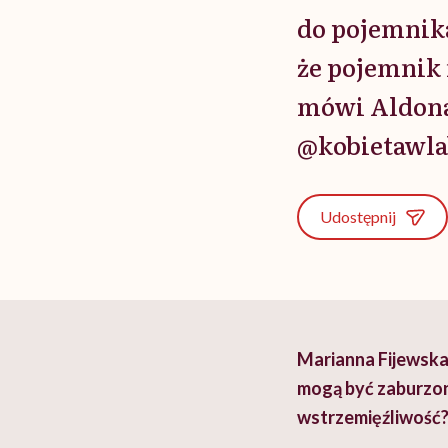
do pojemnika
że pojemnik 
mówi Aldona 
@kobietawla
Udostępnij
Marianna Fijewska:
mogą być zaburzon
wstrzemięźliwość