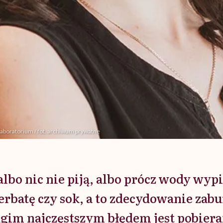
laboratorium / fot. archiwum prywatne
albo nic nie piją, albo prócz wody wypi
erbatę czy sok, a to zdecydowanie zab
gim najczęstszym błędem jest pobier