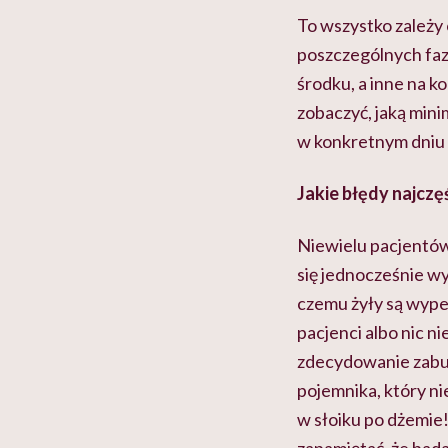
To wszystko zależy
poszczególnych faz
środku, a inne na ko
zobaczyć, jaką mini
w konkretnym dniu 
Jakie błędy najczę
Niewielu pacjentów 
się jednocześnie wy
czemu żyły są wypeł
pacjenci albo nic ni
zdecydowanie zabur
pojemnika, który ni
w słoiku po dżemie!