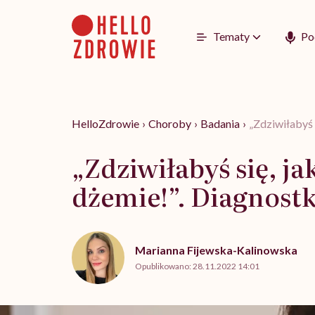
Go
to
content
Tematy
Po
HelloZdrowie
›
Choroby
›
Badania
›
„Zdziwiłabyś 
„Zdziwiłabyś się, j
dżemie!”. Diagnostk
Marianna Fijewska-Kalinowska
Opublikowano:
28.11.2022 14:01