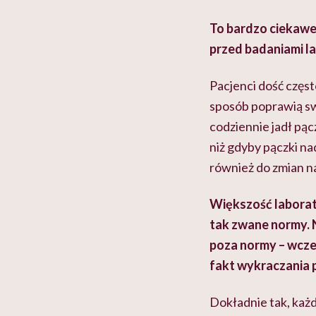
To bardzo ciekawe!
przed badaniami l
Pacjenci dość częs
sposób poprawią swo
codziennie jadł pąc
niż gdyby pączki na
również do zmian na
Większość laborat
tak zwane normy. N
poza normy – wcze
fakt wykraczania 
Dokładnie tak, każ