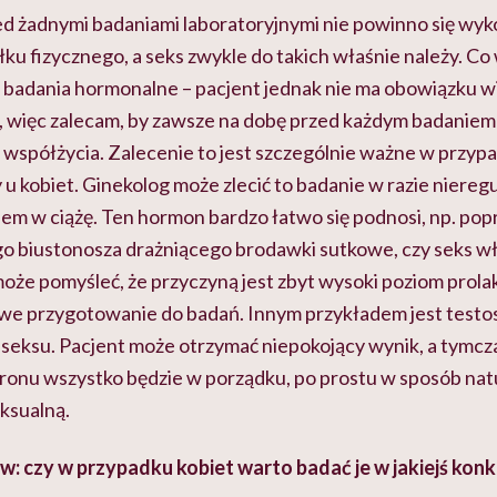
ed żadnymi badaniami laboratoryjnymi nie powinno się wy
u fizycznego, a seks zwykle do takich właśnie należy. Co
 badania hormonalne – pacjent jednak nie ma obowiązku wi
, więc zalecam, by zawsze na dobę przed każdym badaniem
 współżycia. Zalecenie to jest szczególnie ważne w przyp
u kobiet. Ginekolog może zlecić to badanie w razie niereg
iem w ciążę. Ten hormon bardzo łatwo się podnosi, np. pop
go biustonosza drażniącego brodawki sutkowe, czy seks wł
może pomyśleć, że przyczyną jest zbyt wysoki poziom prol
we przygotowanie do badań. Innym przykładem jest testost
 seksu. Pacjent może otrzymać niepokojący wynik, a tymcz
onu wszystko będzie w porządku, po prostu w sposób nat
ksualną.
 czy w przypadku kobiet warto badać je w jakiejś konkr