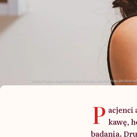
Aldona Gajek, diagnostka laboratoryjna, autorka bloga @kobietaw
P
acjenci 
kawę, h
badania. Dru