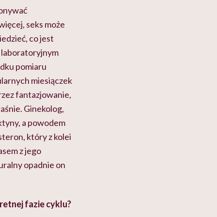
konywać
 więcej, seks może
edzieć, co jest
 laboratoryjnym
adku pomiaru
ularnych miesiączek
rzez fantazjowanie,
aśnie. Ginekolog,
aktyny, a powodem
eron, który z kolei
asem z jego
uralny opadnie on
etnej fazie cyklu?