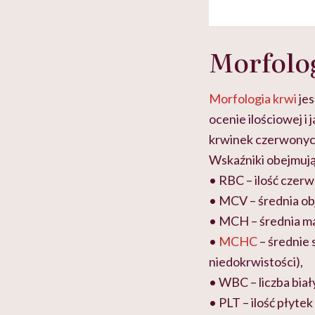
Morfolo
Morfologia krwi
jes
ocenie ilościowej 
krwinek czerwonych
Wskaźniki obejmują
• RBC – ilość czer
• MCV – średnia ob
• MCH – średnia m
•
MCHC
– średnie 
niedokrwistości),
• WBC – liczba biał
• PLT – ilość płytek