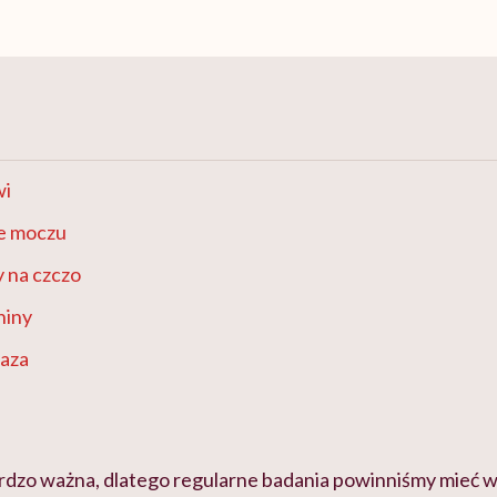
wi
e moczu
 na czczo
niny
aza
ardzo ważna, dlatego regularne badania powinniśmy mieć 