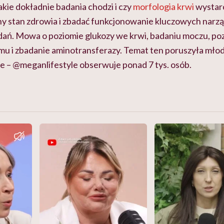
akie dokładnie badania chodzi i czy
morfologia krwi
wystarc
y stan zdrowia i zbadać funkcjonowanie kluczowych narz
ań. Mowa o poziomie glukozy we krwi, badaniu moczu, poz
u i zbadanie aminotransferazy. Temat ten poruszyła młoda
ie – @meganlifestyle obserwuje ponad 7 tys. osób.