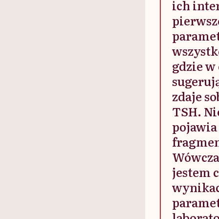
ich inte
pierwsz
paramet
wszystko
gdzie w 
sugerują
zdaje s
TSH. Ni
pojawia 
fragmen
Wówczas 
jestem c
wynikach
parametr
laborat