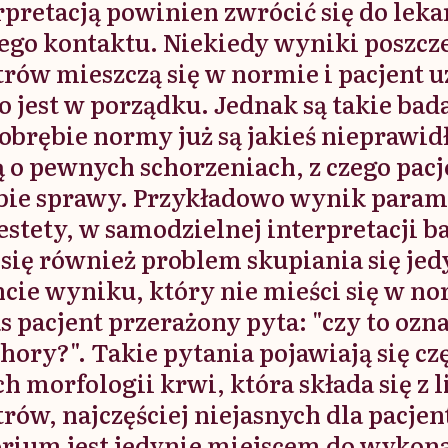
rpretacją powinien zwrócić się do leka
ego kontaktu. Niekiedy wyniki poszcz
rów mieszczą się w normie i pacjent uz
 jest w porządku. Jednak są takie bad
obrębie normy już są jakieś nieprawid
 o pewnych schorzeniach, z czego pacj
obie sprawy. Przykładowo wynik param
estety, w samodzielnej interpretacji b
się również problem skupiania się jed
cie wyniku, który nie mieści się w no
pacjent przerażony pyta: "czy to ozna
hory?". Takie pytania pojawiają się cz
 morfologii krwi, która składa się z 
ów, najczęściej niejasnych dla pacjen
orium jest jedynie miejscem do wykon