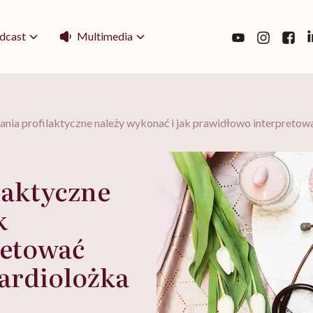
Multimedia
dcast
ania profilaktyczne należy wykonać i jak prawidłowo interpreto
laktyczne
k
retować
ardiolożka