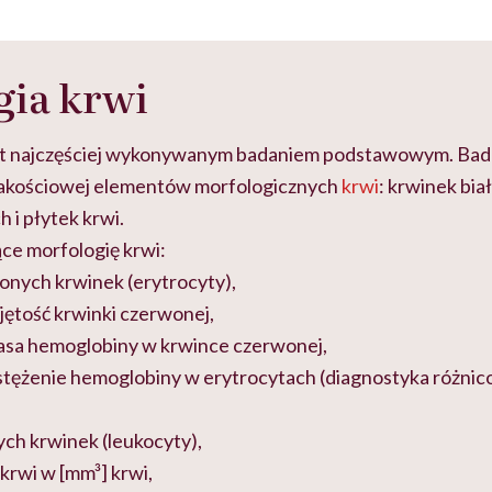
gia krwi
t najczęściej wykonywanym badaniem podstawowym. Bada
i jakościowej elementów morfologicznych
krwi
: krwinek bia
 i płytek krwi.
ce morfologię krwi:
wonych krwinek (erytrocyty),
jętość krwinki czerwonej,
asa hemoglobiny w krwince czerwonej,
stężenie hemoglobiny w erytrocytach (diagnostyka różnic
ych krwinek (leukocyty),
 krwi w [mm³] krwi,