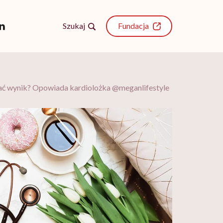
Szukaj
Fundacja
wać wynik? Opowiada kardiolożka @meganlifestyle