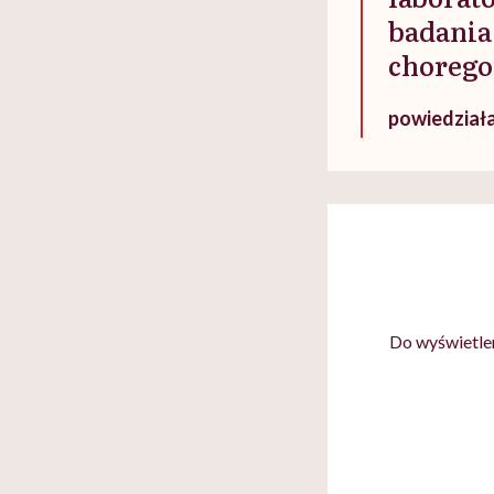
badania 
chorego
powiedział
Do wyświetlen