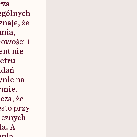
rza
ególnych
naje, że
ania,
łowości i
ent nie
etru
adań
ynie na
rmie.
cza, że
ęsto przy
licznych
ta. A
ania