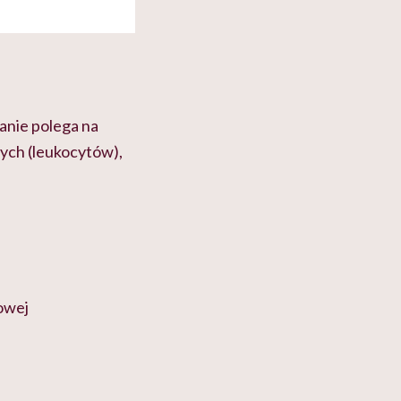
nie polega na
łych (leukocytów),
owej