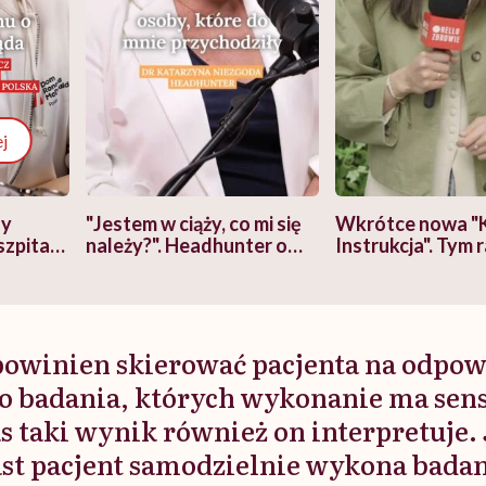
j
zy
"Jestem w ciąży, co mi się
Wkrótce nowa "
szpitalu
należy?". Headhunter o
Instrukcja". Tym 
szkadzać
zmianie pokoleniowej u
atakach paniki. Z
tylko
kobiet w ciąży na rynku
warsztat pacjen
braźni"
pracy
ekspercki
powinien skierować pacjenta na odpo
go badania, których wykonanie ma sens
 taki wynik również on interpretuje. 
st pacjent samodzielnie wykona badani