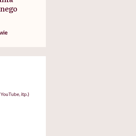
anego
wie
YouTube, itp.)