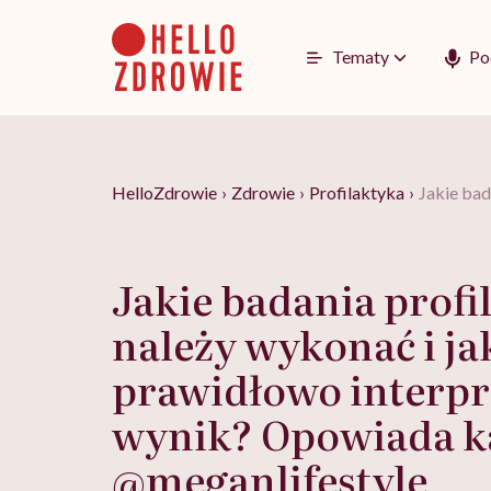
Go
to
content
Tematy
Po
HelloZdrowie
›
Zdrowie
›
Profilaktyka
›
Jakie bad
Jakie badania profi
należy wykonać i ja
prawidłowo interp
wynik? Opowiada k
@meganlifestyle