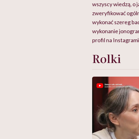
wszyscy wiedzą, o j
zweryfikować ogóln
wykonać szereg bad
wykonanie jonogram
profil na Instagram
Rolki