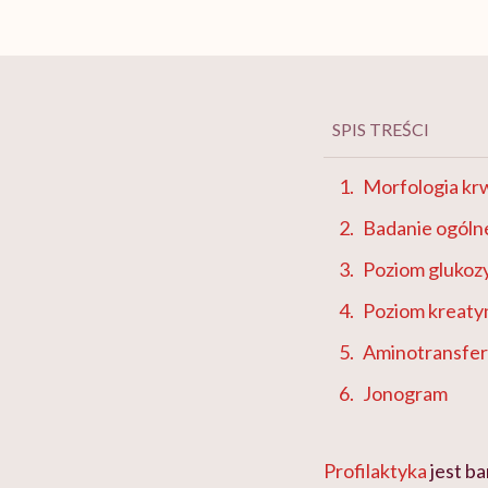
SPIS TREŚCI
Morfologia kr
Badanie ogóln
Poziom glukozy
Poziom kreaty
Aminotransfer
Jonogram
Profilaktyka
jest b