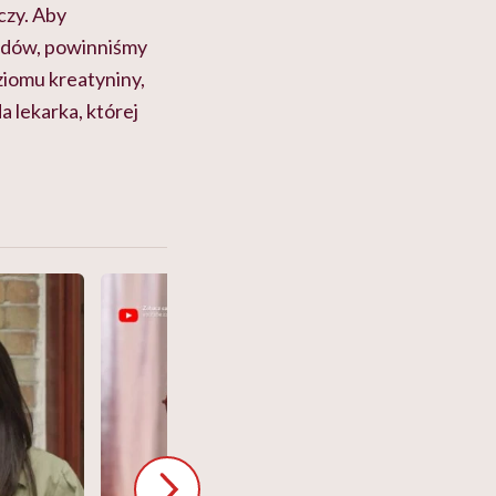
zy. Aby
ądów, powinniśmy
iomu kreatyniny,
 lekarka, której