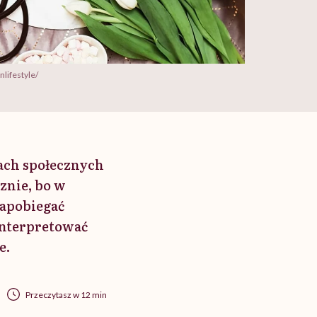
lifestyle/
iach społecznych
znie, bo w
zapobiegać
interpretować
e.
Przeczytasz w 12 min