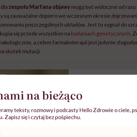
braźni"
pracy
ekspercki
 dla
zespołu Marfana objawy
mogą być widoczne od razu 
dy są zauważalne dopiero we wczesnym okresie dojrzewania
jonowaniu poszczególnych układów. Jest to sygnał do sz
skupia się przede wszystkim na
badaniach genetycznych
. 
makologicznie, a celem farmakoterapii jest jedynie złagodz
na skutek mutacji.
POLECAMY
nami na bieżąco
Trisomia 13 – jakie są
objawy tej rzadkiej 
ramy teksty, rozmowy i podcasty Hello Zdrowie o ciele, ps
genetycznej?
 Zapisz się i czytaj bez pośpiechu.