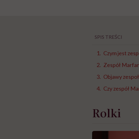
SPIS TREŚCI
Czym jest zes
Zespół Marfan
Objawy zespo
Czy zespół Ma
Rolki