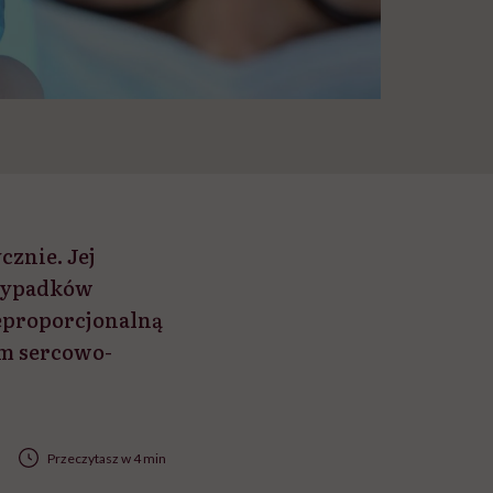
znie. Jej
rzypadków
eproporcjonalną
em sercowo-
Przeczytasz w 4 min