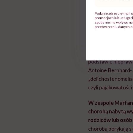
mail
*
Podanie adresu e-mail o
promocjach lub usługa
zgody nie ma wpływu na 
przetwarzaniu danych o
Czym jes
Zespół Marfana to g
podstawie nieprawid
Antoine Bernhard-J
„dolichostenomelia”
czyli pająkowatości
W zespole Marfana
chorobą nabytą wy
rodziców lub osób w
chorobą borykają si