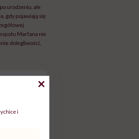
myślenie
po urodzeniu, ale
, gdy pojawiają się
czegółowej
Zespołu Marfana nie
enie dolegliwości,
 przyczyny i
choroby
ychice i