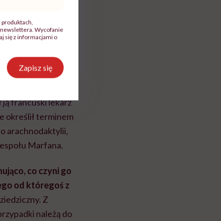
, produktach,
newslettera. Wycofanie
 się z informacjami o
Zapisz się
 1896 roku, gdy na
ją francuski lekarz
e określił terminem
o arachnodaktylii,
 zespołu Marfana.
jąco, co czyni go
ego od któregoś z
ziedziczny. Z
przypadki należą do