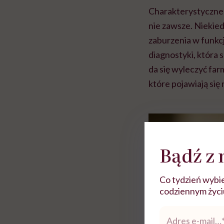
głupota i brak wyo
Charakterystyczne
nie zawsze. Niekie
zaburzenia w funkc
diagnostyki, która 
da się wyleczyć far
które pojawiają się 
Bądź z 
Co tydzień wybie
codziennym życiu.
Adres
e-