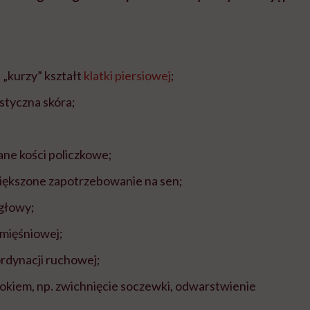
;
 „kurzy” kształt
klatki piersiowej
;
styczna skóra;
ne kości policzkowe;
większone zapotrzebowanie na sen;
 głowy;
 mięśniowej;
rdynacji ruchowej;
okiem, np. zwichnięcie soczewki, odwarstwienie