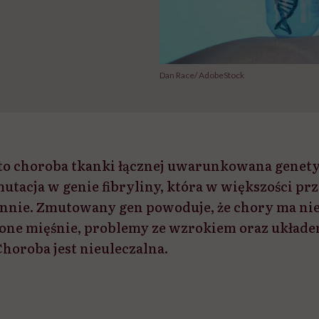
Dan Race/ AdobeStock
to choroba tkanki łącznej uwarunkowana genetyc
mutacja w genie fibryliny, która w większości p
innie. Zmutowany gen powoduje, że chory ma ni
ione mięśnie, problemy ze wzrokiem oraz układ
oroba jest nieuleczalna.