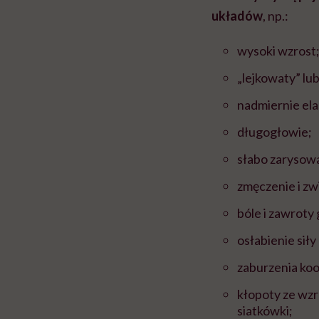
układów
, np.:
wysoki wzrost
„lejkowaty” lub
nadmiernie ela
długogłowie;
słabo zarysowa
zmęczenie i z
bóle i zawroty
osłabienie siły
zaburzenia koo
kłopoty ze wzr
siatkówki;