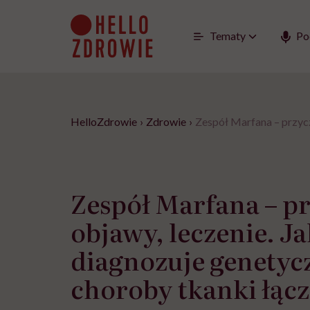
Go
to
content
Tematy
Po
HelloZdrowie
›
Zdrowie
›
Zespół Marfana – przycz
Zespół Marfana – p
objawy, leczenie. Ja
diagnozuje genetyc
choroby tkanki łąc