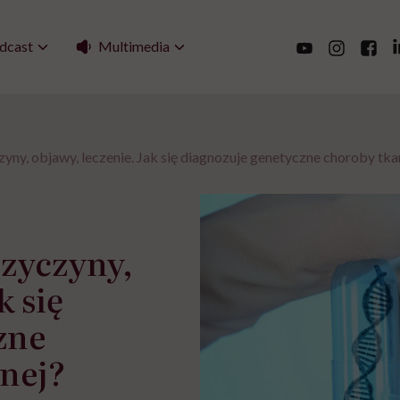
Multimedia
dcast
yny, objawy, leczenie. Jak się diagnozuje genetyczne choroby tka
rzyczyny,
k się
zne
znej?