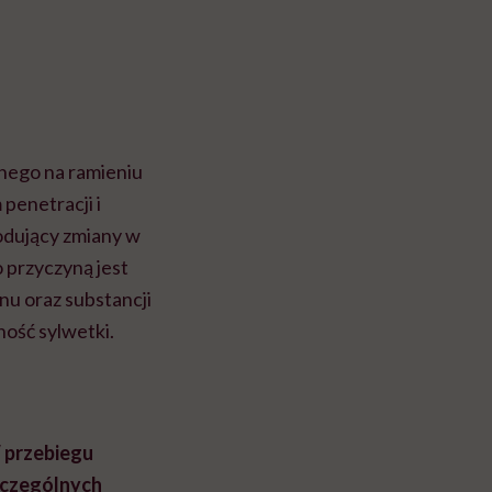
nego na ramieniu
penetracji i
odujący zmiany w
 przyczyną jest
nu oraz substancji
ność sylwetki.
przebiegu
zczególnych