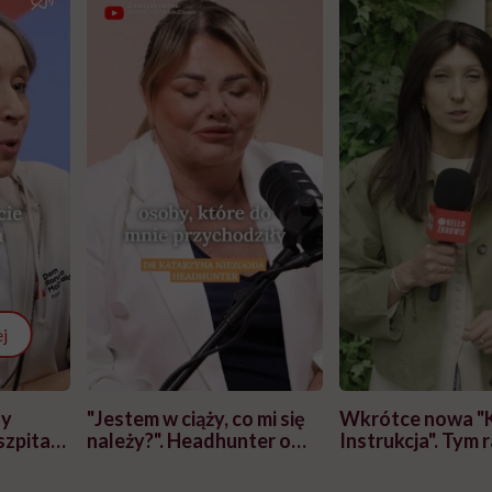
j
zy
"Jestem w ciąży, co mi się
Wkrótce nowa "
szpitalu
należy?". Headhunter o
Instrukcja". Tym 
szkadzać
zmianie pokoleniowej u
atakach paniki. Z
tylko
kobiet w ciąży na rynku
warsztat pacjen