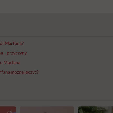
pół Marfana?
a – przyczyny
łu Marfana
rfana można leczyć?