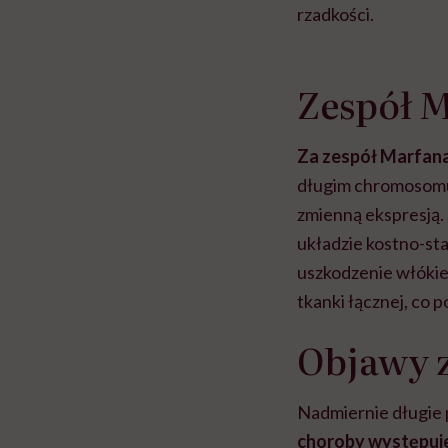
rzadkości.
Zespół M
Za zespół Marfana
długim chromosomu 
zmienną ekspresją.
układzie kostno-st
uszkodzenie włókie
tkanki łącznej, co 
Objawy 
Nadmiernie długie p
choroby występuj