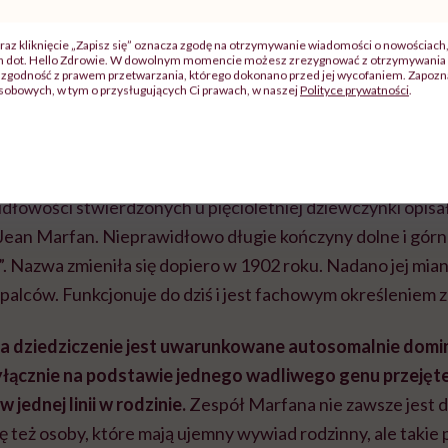
raz kliknięcie „Zapisz się” oznacza zgodę na otrzymywanie wiadomości o nowościach
ch dot. Hello Zdrowie. W dowolnym momencie możesz zrezygnować z otrzymywania 
zgodność z prawem przetwarzania, którego dokonano przed jej wycofaniem. Zapoznaj
sobowych, w tym o przysługujących Ci prawach, w naszej
Polityce prywatności
.
t zespół Marfana?
enetyczna choroba tkanki łącznej. Świat usłyszał o niej w
łowości stwierdzonych u pięcioletniej dziewczynki opisał 
ean Marfan. Nieprawidłowo długie kończyny dolne i górn
. Nazwa zmieniła się dopiero w 1902 roku. Nadano jej mian
 palców. Funkcjonuje do dziś i jest fachowym określeniem
 dziedziczenie jest uwarunkowane autosomalnie dominu
łącznie na podstawie jednego wadliwego genu przejęt
 jednej linii w rodzinie.
Zespół Marfana nie zawsze jest d
ę też osoby, które mają ujemny wywiad rodzinny, ale takie 