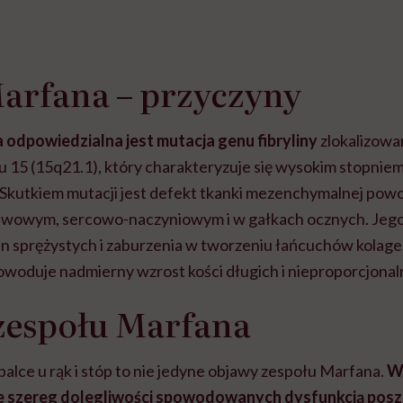
arfana – przyczyny
 odpowiedzialna jest mutacja genu fibryliny
zlokalizowa
15 (15q21.1), który charakteryzuje się wysokim stopniem 
Skutkiem mutacji jest defekt tkanki mezenchymalnej pow
awowym, sercowo-naczyniowym i w gałkach ocznych. Jego
n sprężystych i zaburzenia w tworzeniu łańcuchów kolage
powoduje nadmierny wzrost kości długich i nieproporcjonal
zespołu Marfana
alce u rąk i stóp to nie jedyne objawy zespołu Marfana.
W 
e szereg dolegliwości spowodowanych dysfunkcją pos