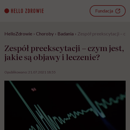
Go
to
Fundacja
content
HelloZdrowie
›
Choroby
›
Badania
›
Zespół preekscytacji – czym
Zespół preekscytacji – czym jest,
jakie są objawy i leczenie?
Opublikowano:
21.07.2021 18:55