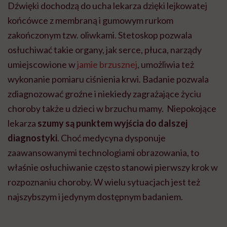
Dźwięki dochodzą do ucha lekarza dzięki lejkowatej
końcówce z membraną i gumowym rurkom
zakończonym tzw. oliwkami. Stetoskop pozwala
osłuchiwać takie organy, jak serce, płuca, narządy
umiejscowione w
jamie brzusznej
, umożliwia też
wykonanie pomiaru ciśnienia krwi. Badanie pozwala
zdiagnozować groźne i niekiedy zagrażające życiu
choroby także u dzieci w brzuchu mamy. Niepokojące
lekarza
szumy są punktem wyjścia do dalszej
diagnostyki
. Choć medycyna dysponuje
zaawansowanymi technologiami obrazowania, to
właśnie osłuchiwanie często stanowi pierwszy krok w
rozpoznaniu choroby. W wielu sytuacjach jest też
najszybszym i jedynym dostępnym badaniem.