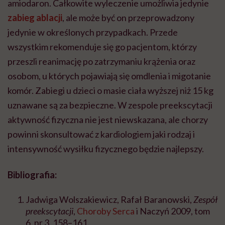
amiodaron. Całkowite wyleczenie umożliwia jedynie
zabieg ablacji
, ale może być on przeprowadzony
jedynie w określonych przypadkach. Przede
wszystkim rekomenduje się go pacjentom, którzy
przeszli reanimację po zatrzymaniu krążenia oraz
osobom, u których pojawiają się omdlenia i migotanie
komór. Zabiegi u dzieci o masie ciała wyższej niż 15 kg
uznawane są za bezpieczne. W zespole preekscytacji
aktywność fizyczna nie jest niewskazana, ale chorzy
powinni skonsultować z kardiologiem jaki rodzaj i
intensywność wysiłku fizycznego będzie najlepszy.
Bibliografia:
Jadwiga Wolszakiewicz, Rafał Baranowski,
Zespół
preekscytacji
,
Choroby Serca
i Naczyń 2009, tom
6, nr 3, 158–161.