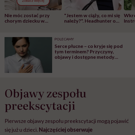
Zobacz więcej
Nie móc zostać przy
"Jestem w ciąży, co mi się
Wkró
chorym dziecku w
należy?". Headhunter o
Inst
szpitalu to tortura.
zmianie pokoleniowej u
atak
"Przeszkadzać w tym
kobiet w ciąży na rynku
wars
może chyba tylko
pracy
eksp
POLECAMY
głupota i brak
Serce płucne – co kryje się pod
wyobraźni"
tym terminem? Przyczyny,
objawy i dostępne metody
leczenia
Objawy zespołu
preekscytacji
Pierwsze objawy zespołu preekscytacji mogą pojawić
się już u dzieci.
Najczęściej obserwuje