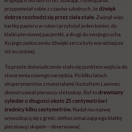
przypomniał sobie z czasów szkolnych, że
dźwięk
dobrze rozchodzi się przez ciała stałe
. Zwinął więc
kartkę papieru w rulon i przyłożył jeden koniec do
klatki piersiowej pacjentki, a drugi do swojego ucha.
Ku jego zaskoczeniu dźwięki serca były wyraźniejsze
niż wcześniej.
To proste doświadczenie stało się punktem wyjścia do
stworzenia nowego narzędzia. Po kilku latach
eksperymentów z materiałami i kształtem Laennec
skonstruował pierwszy stetoskop. Był to
drewniany
cylinder o długości około 25 centymetrów i
średnicy kilku centymetrów.
Nadał mu nazwę
wywodzącą się z greki:
stethos
oznaczającego klatkę
piersiową i
skopein
– obserwować.