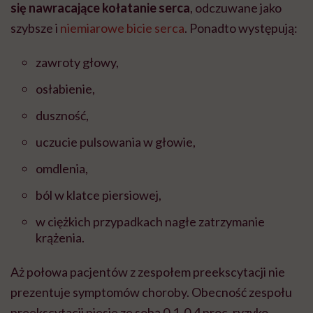
się nawracające kołatanie serca
, odczuwane jako
szybsze i
niemiarowe bicie serca
. Ponadto występują:
zawroty głowy,
osłabienie,
duszność,
uczucie pulsowania w głowie,
omdlenia,
ból w klatce piersiowej,
w ciężkich przypadkach nagłe zatrzymanie
krążenia.
Aż połowa pacjentów z zespołem preekscytacji nie
prezentuje symptomów choroby. Obecność zespołu
preekscytacji niesie ze sobą 0,1-0,4 proc. ryzyko