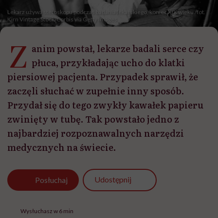
Lekarz używa stetoskopu podczas badania lekarskiego, koniec XIX wieku /fot.
Kirn Vintage Stock/Corbis via Getty Images
Z
anim powstał, lekarze badali serce czy
płuca, przykładając ucho do klatki
piersiowej pacjenta. Przypadek sprawił, że
zaczęli słuchać w zupełnie inny sposób.
Przydał się do tego zwykły kawałek papieru
zwinięty w tubę. Tak powstało jedno z
najbardziej rozpoznawalnych narzędzi
medycznych na świecie.
Udostępnij
Posłuchaj
Wysłuchasz w 6 min