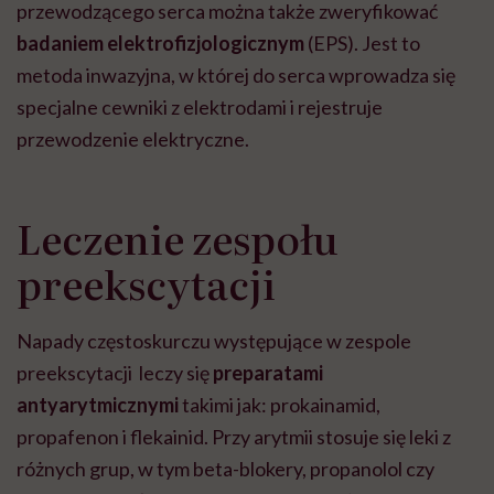
przewodzącego serca można także zweryfikować
badaniem elektrofizjologicznym
(EPS). Jest to
metoda inwazyjna, w której do serca wprowadza się
specjalne cewniki z elektrodami i rejestruje
przewodzenie elektryczne.
Leczenie zespołu
preekscytacji
Napady częstoskurczu występujące w zespole
preekscytacji leczy się
preparatami
antyarytmicznymi
takimi jak: prokainamid,
propafenon i flekainid. Przy arytmii stosuje się leki z
różnych grup, w tym beta-blokery, propanolol czy