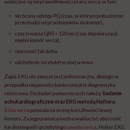
widoczne są nieprawidłowości pracy serca, w tym:
skrócony odstęp PQ (czas, w którym pobudzenie
przechodzi od przedsionków do komór),
czas trwania QRS > 120 ms (czas depolaryzacji
mięśni komór serca),
obecność fali delta,
odchylenie osi elektrycznej w lewo.
Zapis EKG nie zawsze jest jednoznaczny, dlatego w
przypadku niejasności konieczna jest diagnostyka
różnicowa. Do badań pomocniczych należą:
badanie
echokardiograficzne oraz EKG metodą Holtera.
Echo serca
pozwala na ocenę kurczliwości lewej
komory. Za jego pomocą można wykluczyć obecność
kardiomiopatii i przebytego
zawału serca
. Holter EKG