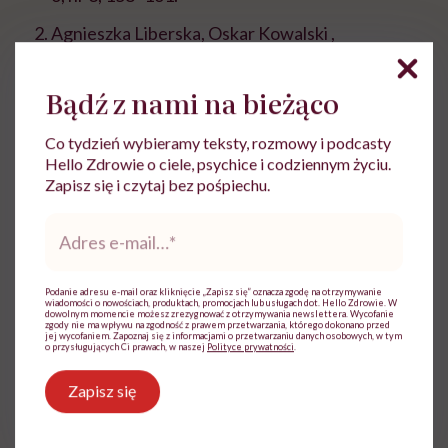
Agnieszka Liberska, Oskar
Kowalski
,
Postępowanie u chorych z bezobjawowym zespołem
preekscytacji
,
Kardiologia po Dyplomie, 2016.
Bądź z nami na bieżąco
Tomasz M.
Książczyk
i
wsp
.,
Zespół Wolffa,
Parkinsona i
White’a
u dziec
i, Nowa
Pediatria
2017;
Co tydzień wybieramy teksty, rozmowy i podcasty
21(4): 95-100.
Hello Zdrowie o ciele, psychice i codziennym życiu.
Zapisz się i czytaj bez pośpiechu.
Adres
e-
mail
*
Podanie adresu e-mail oraz kliknięcie „Zapisz się” oznacza zgodę na otrzymywanie
Patrycja Nawojowska
wiadomości o nowościach, produktach, promocjach lub usługach dot. Hello Zdrowie. W
dowolnym momencie możesz zrezygnować z otrzymywania newslettera. Wycofanie
zgody nie ma wpływu na zgodność z prawem przetwarzania, którego dokonano przed
Od wielu lat zajmuje się tworzeniem treści z
jej wycofaniem. Zapoznaj się z informacjami o przetwarzaniu danych osobowych, w tym
o przysługujących Ci prawach, w naszej
Polityce prywatności
.
zakresu szeroko pojętego zdrowia i
medycyny.
Zapisz się
Zobacz profil