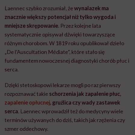
Laennec szybko zrozumiał, że
wynalazek ma
znacznie większy potencjał niż tylko wygoda i
mniejsze skrępowanie
. Przez kolejne lata
systematycznie opisywał dźwięki towarzyszące
różnym chorobom. W 1819 roku opublikował dzieło
„De l’Auscultation Médiate”, które stało się
fundamentem nowoczesnej diagnostyki chorób płuc i
serca.
Dzięki stetoskopowi lekarze mogli po raz pierwszy
rozpoznawać takie
schorzenia jak zapalenie płuc,
zapalenie opłucnej
, gruźlica czy wady zastawek
serca
. Laennec wprowadził też do medycyny wiele
terminów używanych do dziś, takich jak rzężenia czy
szmer oddechowy.