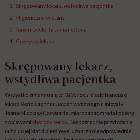
Skrępowany lekarz, wstydliwa pacjentka
Higieniczny dystans
Inne modele, ta sama metoda
Co słyszy lekarz
Skrępowany lekarz,
wstydliwa pacjentka
Wszystko zmieniło się w 1816 roku, kiedy francuski
lekarz René Laennec, uczeń wybitnego klinicysty
Jeana-Nicolasa Corvisarta, miał zbadać młodą kobietę
z objawami
choroby serca
. Bezpośrednie przyłożenie
ucha do jej klatki piersiowej uznał za nieodpowiednie i
krępujące dla obu stron. Szukając rozwiązania,