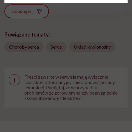
Udostępnij
Powiązane tematy:
Choroby serca
Serce
Układ krwionośny
Treści zawarte w serwisie mają wyłącznie
i
charakter informacyjny i nie stanowią porady
lekarskiej. Pamiętaj, że w przypadku
problemów ze zdrowiem należy bezwzględnie
skonsultować się z lekarzem.