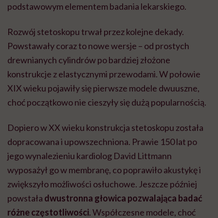
podstawowym elementem badania lekarskiego.
Rozwój stetoskopu trwał przez kolejne dekady.
Powstawały coraz to nowe wersje – od prostych
drewnianych cylindrów po bardziej złożone
konstrukcje z elastycznymi przewodami. W połowie
XIX wieku pojawiły się pierwsze modele dwuuszne,
choć początkowo nie cieszyły się dużą popularnością.
Dopiero w XX wieku konstrukcja stetoskopu została
dopracowana i upowszechniona. Prawie 150 lat po
jego wynalezieniu kardiolog David Littmann
wyposażył go w membranę, co poprawiło akustykę i
zwiększyło możliwości osłuchowe. Jeszcze później
powstała
dwustronna głowica pozwalająca badać
różne częstotliwości
. Współczesne modele, choć