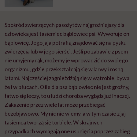
Wojtków, behawioryści psów,
tłumaczą nam mowę
czworonogów
Spośród zwierzęcych pasożytów najgroźniejszy dla
człowieka jest tasiemiec bąblowiec psi. Wywołuje on
bąblowicę. Jego jaja potrafią znajdować się na pysku
zwierzęcia lub w jego sierści. Jeśli po zabawie z psem
nie umyjemy rąk, możemy je wprowadzić do swojego
organizmu, gdzie przekształcają się w larwy i rosną
latami. Najczęściej zagnieżdżają się w wątrobie, bywa
że i w płucach. O ile dla psa bąblowiec nie jest groźny,
łatwo się leczy, to u ludzi choroba wygląda już inaczej.
Zakażenie przez wiele lat może przebiegać
bezobjawowo. My nic nie wiemy, a w tym czasie z jaj
tasiemca tworzą się torbiele. W skrajnych
przypadkach wymagają one usunięcia poprzez zabieg