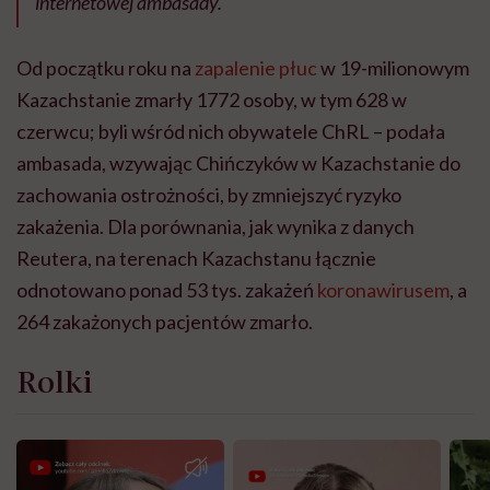
internetowej ambasady.
Od początku roku na
zapalenie płuc
w 19-milionowym
Kazachstanie zmarły 1772 osoby, w tym 628 w
czerwcu; byli wśród nich obywatele ChRL – podała
ambasada, wzywając Chińczyków w Kazachstanie do
zachowania ostrożności, by zmniejszyć ryzyko
zakażenia. Dla porównania, jak wynika z danych
Reutera, na terenach Kazachstanu łącznie
odnotowano ponad 53 tys. zakażeń
koronawirusem
, a
264 zakażonych pacjentów zmarło.
Rolki