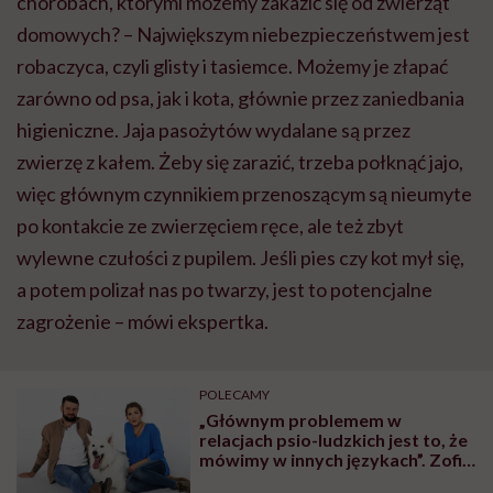
chorobach, którymi możemy zakazić się od zwierząt
domowych? – Największym niebezpieczeństwem jest
robaczyca, czyli glisty i tasiemce. Możemy je złapać
zarówno od psa, jak i kota, głównie przez zaniedbania
higieniczne. Jaja pasożytów wydalane są przez
zwierzę z kałem. Żeby się zarazić, trzeba połknąć jajo,
więc głównym czynnikiem przenoszącym są nieumyte
po kontakcie ze zwierzęciem ręce, ale też zbyt
wylewne czułości z pupilem. Jeśli pies czy kot mył się,
a potem polizał nas po twarzy, jest to potencjalne
zagrożenie – mówi ekspertka.
POLECAMY
„Głównym problemem w
relacjach psio-ludzkich jest to, że
mówimy w innych językach”. Zofia
Zaniewska-Wojtków i Piotr