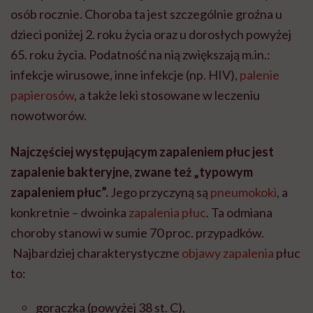
osób rocznie. Choroba ta jest szczególnie groźna u
dzieci poniżej 2. roku życia oraz u dorosłych powyżej
65. roku życia. Podatność na nią zwiększają m.in.:
infekcje wirusowe, inne infekcje (np. HIV),
palenie
papierosów
, a także leki stosowane w leczeniu
nowotworów.
Najczęściej występującym zapaleniem płuc jest
zapalenie bakteryjne, zwane też „typowym
zapaleniem płuc”.
Jego przyczyną są
pneumokoki
, a
konkretnie – dwoinka
zapalenia płuc
. Ta odmiana
choroby stanowi w sumie 70 proc. przypadków.
Najbardziej charakterystyczne
objawy zapalenia
płuc
to:
gorączka (powyżej 38 st. C),