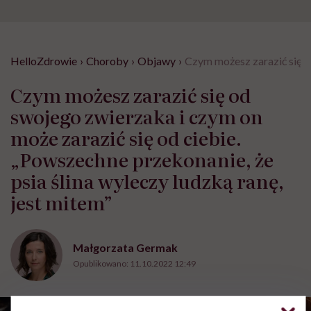
HelloZdrowie
›
Choroby
›
Objawy
›
Czym możesz zarazić się od
Czym możesz zarazić się od
swojego zwierzaka i czym on
może zarazić się od ciebie.
„Powszechne przekonanie, że
psia ślina wyleczy ludzką ranę,
jest mitem”
Małgorzata Germak
Opublikowano:
11.10.2022 12:49