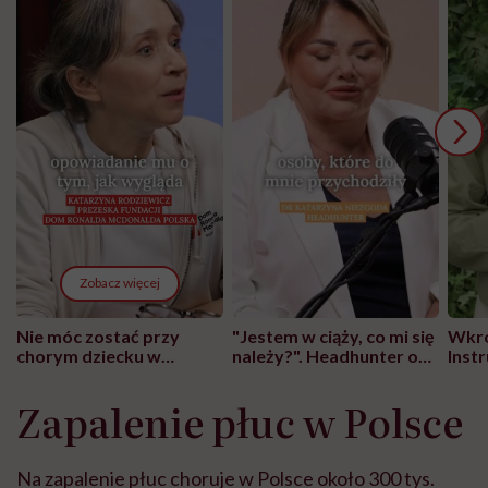
Zobacz więcej
Nie móc zostać przy
"Jestem w ciąży, co mi się
Wkró
chorym dziecku w
należy?". Headhunter o
Inst
szpitalu to tortura.
zmianie pokoleniowej u
atak
"Przeszkadzać w tym
kobiet w ciąży na rynku
wars
Zapalenie płuc w Polsce
może chyba tylko
pracy
eksp
głupota i brak
wyobraźni"
Na zapalenie płuc choruje w Polsce około 300 tys.