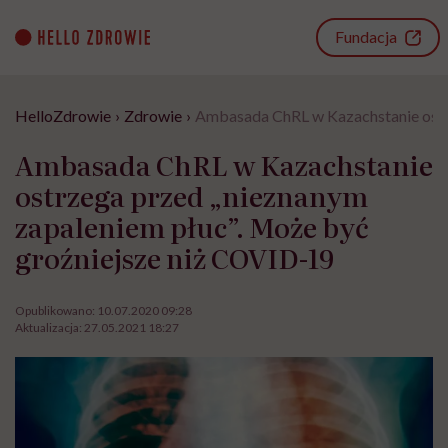
Go
to
Fundacja
content
HelloZdrowie
›
Zdrowie
›
Ambasada ChRL w Kazachstanie ostrz
Ambasada ChRL w Kazachstanie
ostrzega przed „nieznanym
zapaleniem płuc”. Może być
groźniejsze niż COVID-19
Opublikowano:
10.07.2020 09:28
Aktualizacja:
27.05.2021 18:27