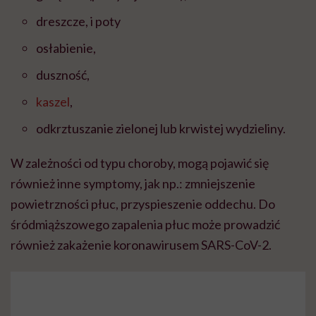
dreszcze, i poty
osłabienie,
duszność,
kaszel
,
odkrztuszanie zielonej lub krwistej wydzieliny.
W zależności od typu choroby, mogą pojawić się
również inne symptomy, jak np.: zmniejszenie
powietrzności płuc, przyspieszenie oddechu. Do
śródmiąższowego zapalenia płuc
może prowadzić
również
zakażenie koronawirusem SARS-CoV-2.