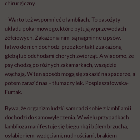
chirurgiczny.
– Warto też wspomnieć o lambliach. To pasożyty
układu pokarmowego, które bytują w przewodach
żółciowych. Zakażenia nimi są nagminne u psów,
łatwo do nich dochodzi przez kontakt z zakażoną
glebą lub odchodami chorych zwierząt. A wiadomo, że
psy chodzą po różnych zakamarkach, wszędzie
wąchają. W ten sposób mogą się zakazić na spacerze, a
potem zarazić nas – tłumaczy lek. Pospieszałowska-
Furtak.
Bywa, że organizm ludzki sam radzi sobie z lambliami i
dochodzi do samowyleczenia. W wielu przypadkach
lamblioza manifestuje się biegunką i bólem brzucha,
osłabieniem, wzdęciami, nudnościami, brakiem