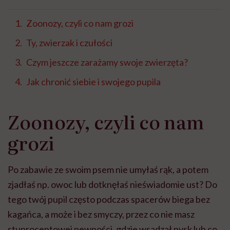
Zoonozy, czyli co nam grozi
Ty, zwierzak i czułości
Czym jeszcze zarażamy swoje zwierzęta?
Jak chronić siebie i swojego pupila
Zoonozy, czyli co nam
grozi
Po zabawie ze swoim psem nie umyłaś rąk, a potem
zjadłaś np. owoc lub dotknęłaś nieświadomie ust? Do
tego twój pupil często podczas spacerów biega bez
kagańca, a może i bez smyczy, przez co nie masz
stuprocentowej pewności, gdzie wsadzał pysk lub co