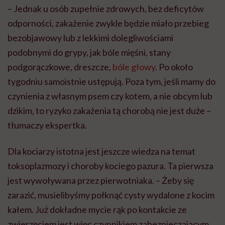
– Jednak u osób zupełnie zdrowych, bez deficytów
odporności, zakażenie zwykle będzie miało przebieg
bezobjawowy lub z lekkimi dolegliwościami
podobnymi do grypy, jak bóle mięśni, stany
podgorączkowe, dreszcze,
bóle głowy
. Po około
tygodniu
samoistnie ustępują. Poza tym, jeśli mamy do
czynienia z własnym psem czy kotem, a nie obcym lub
dzikim, to ryzyko zakażenia tą chorobą nie jest duże –
tłumaczy ekspertka.
Dla kociarzy istotna jest jeszcze wiedza na temat
toksoplazmozy i choroby kociego pazura. Ta pierwsza
jest wywoływana przez pierwotniaka. – Żeby się
zarazić, musielibyśmy połknąć cysty wydalone z kocim
kałem. Już dokładne mycie rąk po kontakcie ze
zwierzęciem jest więc czynnikiem zabezpieczającym.