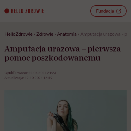
Go
to
Fundacja
content
HelloZdrowie
›
Zdrowie
›
Anatomia
›
Amputacja urazowa – p
Amputacja urazowa – pierwsza
pomoc poszkodowanemu
Opublikowano:
22.04.2021 21:23
Aktualizacja:
12.10.2021 16:59