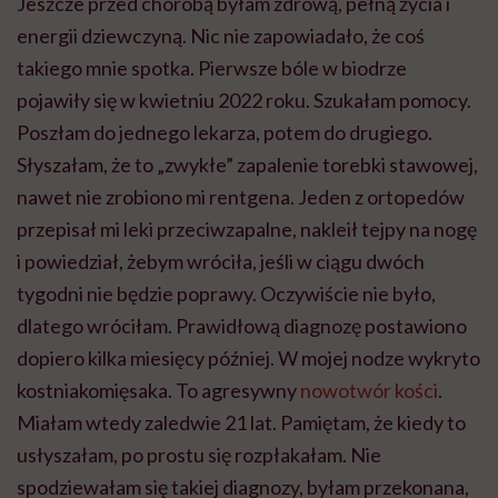
Jeszcze przed chorobą byłam zdrową, pełną życia i
energii dziewczyną. Nic nie zapowiadało, że coś
takiego mnie spotka. Pierwsze bóle w biodrze
pojawiły się w kwietniu 2022 roku. Szukałam pomocy.
Poszłam do jednego lekarza, potem do drugiego.
Słyszałam, że to „zwykłe” zapalenie torebki stawowej,
nawet nie zrobiono mi rentgena. Jeden z ortopedów
przepisał mi leki przeciwzapalne, nakleił tejpy na nogę
i powiedział, żebym wróciła, jeśli w ciągu dwóch
tygodni nie będzie poprawy. Oczywiście nie było,
dlatego wróciłam. Prawidłową diagnozę postawiono
dopiero kilka miesięcy później. W mojej nodze wykryto
kostniakomięsaka. To agresywny
nowotwór kości
.
Miałam wtedy zaledwie 21 lat. Pamiętam, że kiedy to
usłyszałam, po prostu się rozpłakałam. Nie
spodziewałam się takiej diagnozy, byłam przekonana,