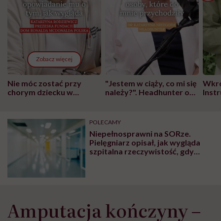
Zobacz więcej
Nie móc zostać przy
"Jestem w ciąży, co mi się
Wkró
chorym dziecku w
należy?". Headhunter o
Inst
szpitalu to tortura.
zmianie pokoleniowej u
atak
"Przeszkadzać w tym
kobiet w ciąży na rynku
wars
może chyba tylko
pracy
eksp
POLECAMY
głupota i brak
Niepełnosprawni na SORze.
wyobraźni"
Pielęgniarz opisał, jak wygląda
szpitalna rzeczywistość, gdy
pacjent nie widzi, nie ma nogi albo
ma autyzm
Amputacja kończyny –