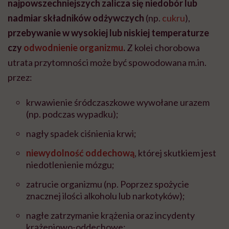
najpowszechniejszych zalicza się niedobór lub
nadmiar składników odżywczych
(np.
cukru
),
przebywanie w wysokiej lub niskiej temperaturze
czy
odwodnienie organizmu
.
Z kolei chorobowa
utrata przytomności może być spowodowana m.in.
przez:
krwawienie śródczaszkowe wywołane urazem
(np. podczas wypadku);
nagły spadek ciśnienia krwi;
niewydolność oddechową
, której skutkiem jest
niedotlenienie mózgu;
zatrucie organizmu (np. Poprzez spożycie
znacznej ilości alkoholu lub narkotyków);
nagłe zatrzymanie krążenia oraz incydenty
krążeniowo-oddechowe;