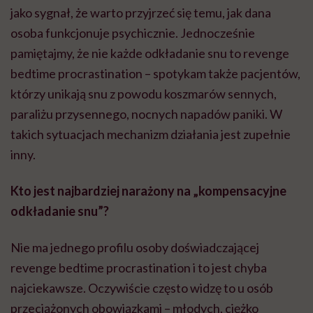
jako sygnał, że warto przyjrzeć się temu, jak dana
osoba funkcjonuje psychicznie. Jednocześnie
pamiętajmy, że nie każde odkładanie snu to revenge
bedtime procrastination – spotykam także pacjentów,
którzy unikają snu z powodu koszmarów sennych,
paraliżu przysennego, nocnych napadów paniki. W
takich sytuacjach mechanizm działania jest zupełnie
inny.
Kto jest najbardziej narażony na „kompensacyjne
odkładanie snu”?
Nie ma jednego profilu osoby doświadczającej
revenge bedtime procrastination i to jest chyba
najciekawsze. Oczywiście często widzę to u osób
przeciążonych obowiązkami – młodych, ciężko