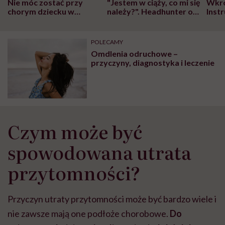
Nie móc zostać przy
"Jestem w ciąży, co mi się
Wkró
chorym dziecku w
należy?". Headhunter o
Inst
szpitalu to tortura.
zmianie pokoleniowej u
atak
"Przeszkadzać w tym
kobiet w ciąży na rynku
wars
może chyba tylko
pracy
eksp
POLECAMY
głupota i brak
Omdlenia odruchowe –
wyobraźni"
przyczyny, diagnostyka i leczenie
Czym może być
spowodowana utrata
przytomności?
Przyczyn utraty przytomności może być bardzo wiele i
nie zawsze mają one podłoże chorobowe.
Do