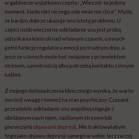
w gabinecie wyjątkowo często: „Wieczór to jedyny
moment, kiedy nikt niczego ode mnie nie chce”. Myślę,
że bardzo dobrze ukazuje ono istotę problemu. U
części osób wieczorne odkładanie snu jest próbą
odzyskania kontroli nad własnym czasem, u innych
pełni funkcję regulatora emocji po trudnym dniu, a
jeszcze u innych może być związane z przewlekłym
stresem, samotnością albo potrzebą kontaktu z innymi
ludźmi.
Z mojego doświadczenia klinicznego wynika, że warto
zwrócić uwagę również na stan psychiczny. Czasami
przewlekłe odkładanie snu współwystępuje z
obniżonym nastrojem, nasilonym stresem lub
pierwszymi
objawami depresji
. Nie traktowałabym
tego jako objawu depresji samego w sobie, lecz raczej