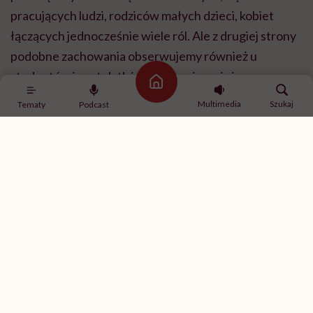
pracujących ludzi, rodziców małych dzieci, kobiet
łączących jednocześnie wiele ról. Ale z drugiej strony
podobne zachowania obserwujemy również u
studentów i nastolatków, którzy nie mają jeszcze
Strona główna
takiej liczby obowiązków jak dorośli. Pokazuje to, że
Multimedia
Szukaj
Tematy
Podcast
nie możemy tłumaczyć tego zjawiska wyłącznie
przepracowaniem. U młodzieży istotniejszą rolę
często odgrywa FOMO, czyli lęk przed tym, że coś ich
ominie, potrzeba pozostawania w kontakcie z
rówieśnikami, media społecznościowe czy po prostu
trudność z odłączeniem się od cyfrowego świata. Stąd
u jednej osoby będzie to próba odzyskania czasu dla
siebie, u drugiej sposób radzenia sobie ze stresem, a u
trzeciej efekt funkcjonowania w środowisku pełnym
bodźców i powiadomień.