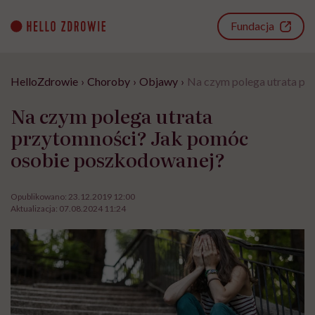
Go
to
Fundacja
content
HelloZdrowie
›
Choroby
›
Objawy
›
Na czym polega utrata pr
Na czym polega utrata
przytomności? Jak pomóc
osobie poszkodowanej?
Opublikowano:
23.12.2019 12:00
Aktualizacja:
07.08.2024 11:24