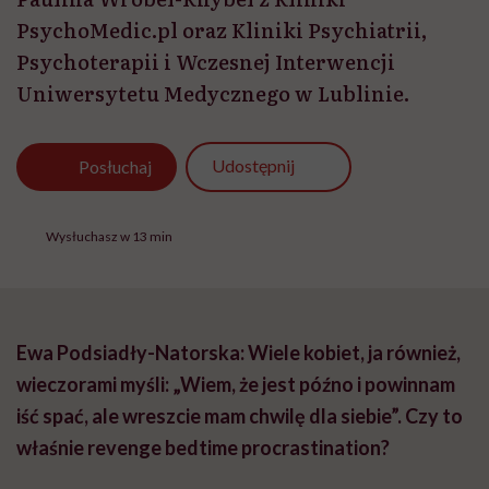
PsychoMedic.pl oraz Kliniki Psychiatrii,
Psychoterapii i Wczesnej Interwencji
Uniwersytetu Medycznego w Lublinie.
Udostępnij
Posłuchaj
Wysłuchasz w 13 min
Ewa Podsiadły-Natorska: Wiele kobiet, ja również,
wieczorami myśli: „Wiem, że jest późno i powinnam
iść spać, ale wreszcie mam chwilę dla siebie”. Czy to
właśnie revenge bedtime procrastination?