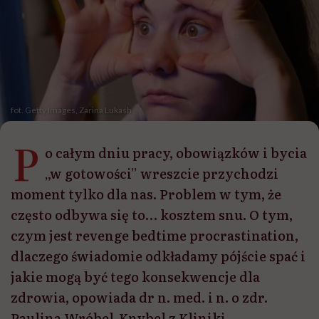
fot. Getty Images, Zarina Lukash
P
o całym dniu pracy, obowiązków i bycia
„w gotowości” wreszcie przychodzi
moment tylko dla nas. Problem w tym, że
często odbywa się to… kosztem snu. O tym,
czym jest revenge bedtime procrastination,
dlaczego świadomie odkładamy pójście spać i
jakie mogą być tego konsekwencje dla
zdrowia, opowiada dr n. med. i n. o zdr.
Paulina Wróbel-Knybel z Kliniki