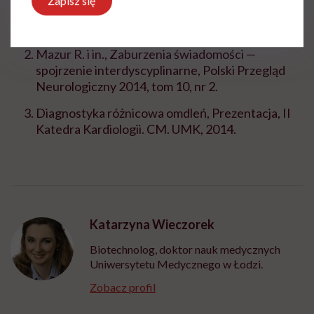
Zapisz się
leczenia i rozpoznawania omdleń (2018),
Kardiologia Polska 2018, 76, 8: 1119-1198.
Mazur R. i in., Zaburzenia świadomości —
spojrzenie interdyscyplinarne, Polski Przegląd
Neurologiczny 2014, tom 10, nr 2.
Diagnostyka różnicowa omdleń, Prezentacja, II
Katedra Kardiologii. CM. UMK, 2014.
Katarzyna Wieczorek
Biotechnolog, doktor nauk medycznych
Uniwersytetu Medycznego w Łodzi.
Zobacz profil