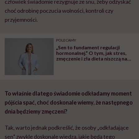
człowiek świadomie rezygnuje ze snu, żeby odzyskać
choć odrobinę poczucia wolności, kontroli czy
przyjemności.
POLECAMY
„Sen to fundament regulacji
hormonalnej.” O tym, jak stres,
zmęczenie i zła dieta niszczą nam
organizm, opowiada dr n. med.
Katarzyna Romanek-Piva
To właśnie dlatego świadomie odkładamy moment
pójścia spać, choć doskonale wiemy, że następnego
dnia będziemy zmęczeni?
Tak, warto jednak podkreślić, że osoby „odkładające
sen” zwykle doskonale wiedzą, jakie będą tego