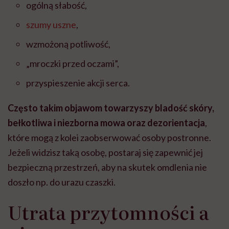
ogólną słabość,
szumy uszne
,
wzmożoną potliwość,
„mroczki przed ocz
ami”,
przyspieszenie akcji serca.
Często takim objawom towarzyszy bladość skóry,
bełkotliwa i niezborna mowa oraz dezorientacja
,
które mogą z kolei zaobserwować osoby postronne.
Jeżeli widzisz taką osobę, postaraj się zapewnić jej
bezpieczną przestrzeń, aby na skutek omdlenia nie
doszło np. do urazu czaszki.
Utrata przytomności a