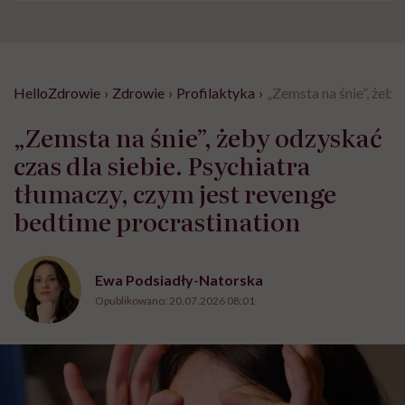
HelloZdrowie
›
Zdrowie
›
Profilaktyka
›
„Zemsta na śnie”, żeby
„Zemsta na śnie”, żeby odzyskać
czas dla siebie. Psychiatra
tłumaczy, czym jest revenge
bedtime procrastination
Ewa Podsiadły-Natorska
Opublikowano:
20.07.2026 08:01