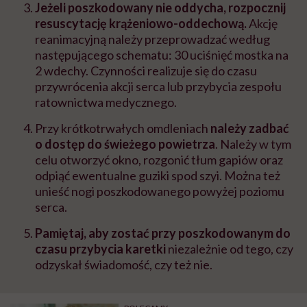
Jeżeli poszkodowany nie oddycha, rozpocznij
resuscytację krążeniowo-oddechową.
Akcję
reanimacyjną należy przeprowadzać według
następującego schematu: 30 uciśnięć mostka na
2 wdechy. Czynności realizuje się do czasu
przywrócenia akcji serca lub przybycia zespołu
ratownictwa medycznego.
Przy krótkotrwałych omdleniach
należy zadbać
o dostęp do świeżego powietrza
. Należy w tym
celu otworzyć okno, rozgonić tłum gapiów oraz
odpiąć ewentualne guziki spod szyi. Można też
unieść nogi poszkodowanego powyżej poziomu
serca.
Pamiętaj, aby zostać przy poszkodowanym do
czasu przybycia karetki
niezależnie od tego, czy
odzyskał świadomość, czy też nie.