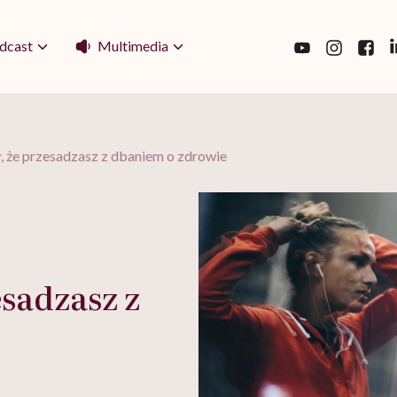
Multimedia
dcast
, że przesadzasz z dbaniem o zdrowie
esadzasz z