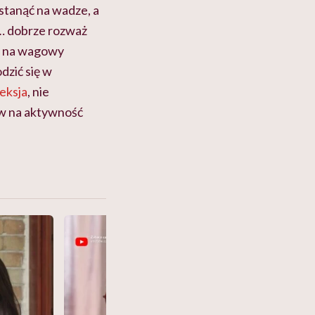
 stanąć na wadze, a
o… dobrze rozważ
st na wagowy
dzić się w
eksja
, nie
w na aktywność