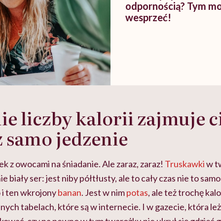
odpornością? Tym mo
wesprzeć!
ie liczby kalorii zajmuje c
ż samo jedzenie
k z owocami na śniadanie. Ale zaraz, zaraz!
Truskawki
w t
 biały ser: jest niby półtłusty, ale to cały czas nie to sam
 i ten wkrojony
banan
. Jest w nim
potas
, ale też trochę kalo
nych tabelach, które są w internecie. I w gazecie, która leż