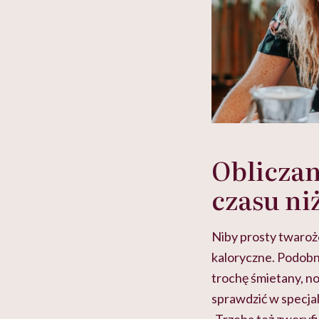
Obliczan
czasu ni
Niby prosty twaroże
kaloryczne. Podobnie
trochę śmietany, no
sprawdzić w specjal