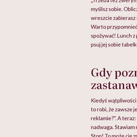
„Trzeba też zweryfi
myślisz sobie. Oblic
wreszcie zabierasz 
Warto przypomnieć s
spożywać! Lunch z 
psuj jej sobie tabelk
Gdy poz
zastanaw
Kiedyś wątpliwości 
to robi, że zawsze 
reklamie?”. A teraz:
nadwaga. Stawiam n
Stop! To może cię zm