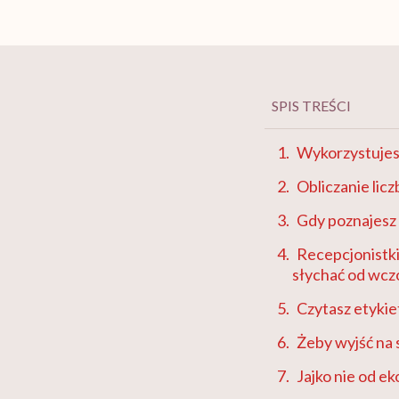
SPIS TREŚCI
Wykorzystujesz
Obliczanie licz
Gdy poznajesz 
Recepcjonistki
słychać od wcz
Czytasz etykie
Żeby wyjść na 
Jajko nie od e