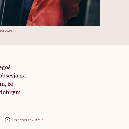
 zdrowie
egoś
obsesja na
m, że
z dobrym
Przeczytasz w 8 min