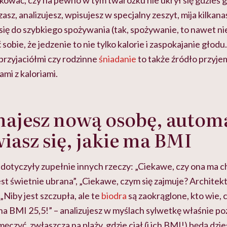
kować, czy na pewno w tym twarożku nie ukrył się gdzieś g
zasz, analizujesz, wpisujesz w specjalny zeszyt, mija kilkana
się do szybkiego spożywania (tak, spożywanie, to nawet nie 
obie, że jedzenie to nie tylko kalorie i zaspokajanie głodu.
przyjaciółmi czy rodzinne
śniadanie
to także źródło przyje
ami z kaloriami.
najesz nową osobę, autom
iasz się, jakie ma BMI
dotyczyły zupełnie innych rzeczy: „Ciekawe, czy ona ma c
jest świetnie ubrana”, „Ciekawe, czym się zajmuje? Architek
 „Niby jest szczupła, ale te
biodra
są zaokrąglone, kto wie, c
a BMI 25,5!” – analizujesz w myślach sylwetkę właśnie poz
ęczyć, zwłaszcza na plaży, gdzie ciał (i ich BMI!) będą dzie