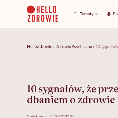
Go
to
content
Tematy
Po
HelloZdrowie
›
Zdrowie Psychiczne
›
10 sygnałów
10 sygnałów, że prz
dbaniem o zdrowie
Opublikowano:
08.10.2022 12:00