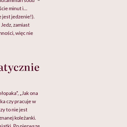
lutaminian sodu” –
ście minut i…
jest jedzenie!).
 Jedz, zamiast
mności, więc nie
atycznie
hłopaka”, „Jak ona
tka czy pracuje w
zy to nie jest
nanej koleżanki.
siątki. Po pierwsze,