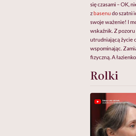
się czasami – OK, n
z
basenu
do szatni 
swoje ważenie! I m
wskaźnik. Z pozoru 
utrudniającą życie 
wspominając. Zamia
fizyczną. A łazien
Rolki