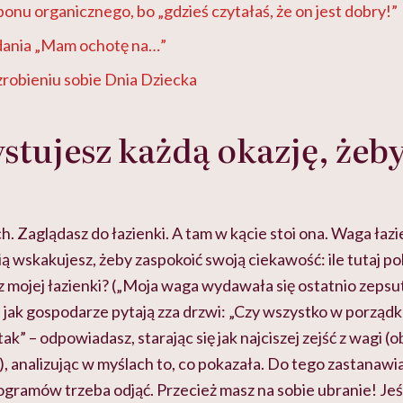
nu organicznego, bo „gdzieś czytałaś, że on jest dobry!”
dania „Mam ochotę na…”
robieniu sobie Dnia Dziecka
tujesz każdą okazję, żeby
h. Zaglądasz do łazienki. A tam w kącie stoi ona. Waga łaz
 wskakujesz, żeby zaspokoić swoją ciekawość: ile tutaj p
 z mojej łazienki? („Moja waga wydawała się ostatnio zeps
 jak gospodarze pytają zza drzwi: „Czy wszystko w porząd
tak” – odpowiadasz, starając się jak najciszej zejść z wagi (o
, analizując w myślach to, co pokazała. Do tego zastanawias
logramów trzeba odjąć. Przecież masz na sobie ubranie! Jeśl