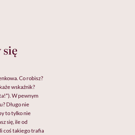
 się
ienkowa. Co robisz?
okaże wskaźnik?
uta!”). W pewnym
ku? Długo nie
by to tylko nie
z się, ile od
i coś takiego trafia