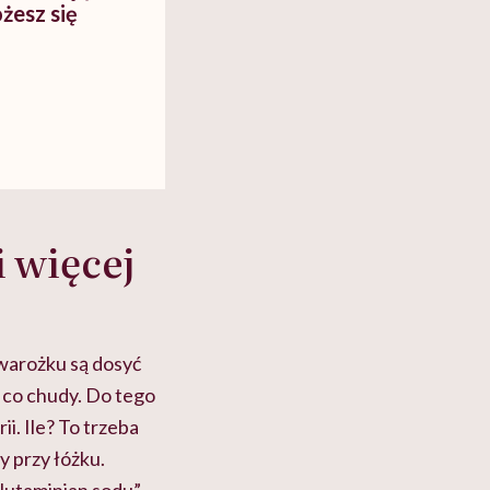
żesz się
i więcej
warożku są dosyć
o co chudy. Do tego
rii. Ile? To trzeba
y przy łóżku.