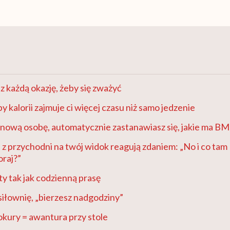
 każdą okazję, żeby się zważyć
by kalorii zajmuje ci więcej czasu niż samo jedzenie
nową osobę, automatycznie zastanawiasz się, jakie ma BM
 z przychodni na twój widok reagują zdaniem: „No i co tam
oraj?”
ty tak jak codzienną prasę
siłownię, „bierzesz nadgodziny”
kokury = awantura przy stole