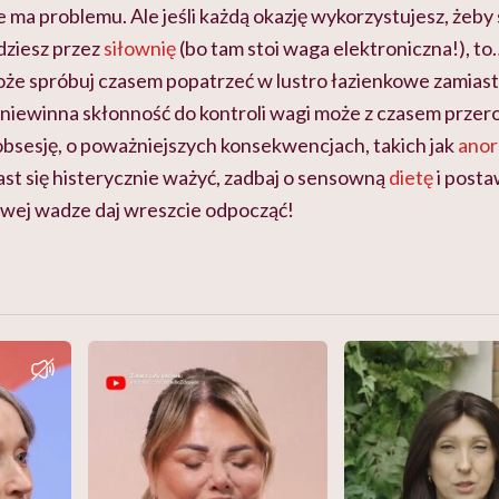
ie ma problemu. Ale jeśli każdą okazję wykorzystujesz, żeby
idziesz przez
siłownię
(bo tam stoi waga elektroniczna!), t
oże spróbuj czasem popatrzeć w lustro łazienkowe zamia
niewinna skłonność do kontroli wagi może z czasem przero
obsesję, o poważniejszych konsekwencjach, takich jak
anor
st się histerycznie ważyć, zadbaj o sensowną
dietę
i posta
kowej wadze daj wreszcie odpocząć!