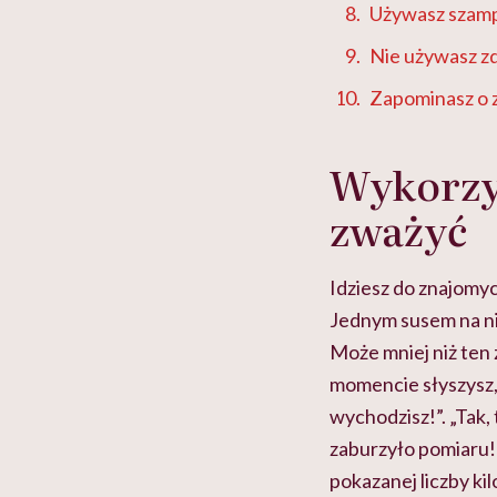
Używasz szampo
Nie używasz z
Zapominasz o z
Wykorzys
zważyć
Idziesz do znajomyc
Jednym susem na nią
Może mniej niż ten
momencie słyszysz,
wychodzisz!”. „Tak, 
zaburzyło pomiaru!)
pokazanej liczby ki