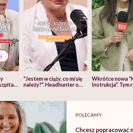
j
zy
"Jestem w ciąży, co mi się
Wkrótce nowa "
szpitalu
należy?". Headhunter o
Instrukcja". Tym 
szkadzać
zmianie pokoleniowej u
atakach paniki. Z
tylko
kobiet w ciąży na rynku
warsztat pacjen
braźni"
pracy
ekspercki
POLECAMY
Chcesz popracować n