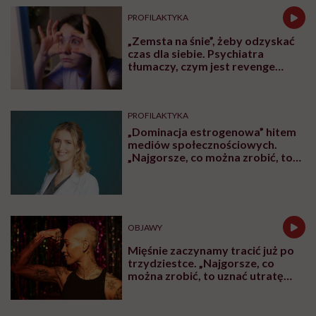
ZDROWIE
Jajniki wcale nie idą na emeryturę
po menopauzie. Rewolucyjne
odkrycie amerykańskich
naukowców
CHOROBY
Człowiek, który chce żyć
wiecznie, być może napotkał
przeszkodę. „Mój żołądek zjada
sam siebie”
ZDROWIE
Lekarze uratowali 700-gramową
Zosię nowatorską metodą.
Takiego przypadku jeszcze nie
było