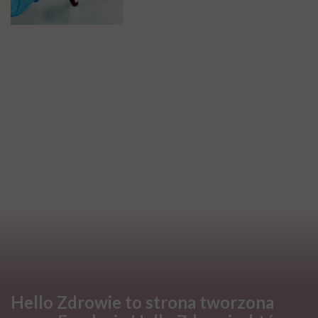
ZDROWIE
Krwiak mózgu – co warto
wiedzieć na temat tej patologii?
PROFILAKTYKA
Wszyscy wkoło porozbierani, a
ty siedzisz pod kocem? To mogą
być zaburzenia termoregulacji –
wynikające z choroby lub złych
nawyków
PROFILAKTYKA
Bazocyty podwyższone –
przyczyny. Co oznacza taki stan?