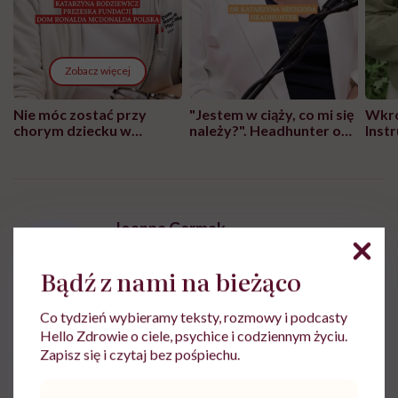
Zobacz więcej
Nie móc zostać przy
"Jestem w ciąży, co mi się
Wkró
chorym dziecku w
należy?". Headhunter o
Inst
szpitalu to tortura.
zmianie pokoleniowej u
atak
"Przeszkadzać w tym
kobiet w ciąży na rynku
wars
może chyba tylko
pracy
eksp
głupota i brak
wyobraźni"
Joanna Germak
Zobacz profil
Bądź z nami na bieżąco
Co tydzień wybieramy teksty, rozmowy i podcasty
Hello Zdrowie o ciele, psychice i codziennym życiu.
Zapisz się i czytaj bez pośpiechu.
Udostępnij
Adres