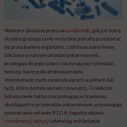
Niektóre zjedzone przez nas
probiotyki
, gdy już dotrą
do jelita grubego (a nie wszystkie potrafią przedostać
się przez barierę organizmu, czyli kwas solny i kwas
żółciowy w naszym układzie pokarmowym),
przylegają do jego ściany i zaczynają się rozmnażać,
tworząc barierę dla drobnoustrojów
chorobotwórczych zamieszkujących w jelitach lub
tych, które dostały się tam z zewnątrz. Ci nieliczni
bohaterowie faktycznie pomagają w trawieniu,
obniżają pH w przewodzie pokarmowym, wspomagają
wytwarzanie witamin B12 i K, łagodzą objawy
nietolerancji laktozy
i ułatwiają wchłanianie