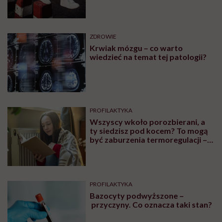
ZDROWIE
„Proszę ściągnąć stanik” – mówi
lekarz podczas badania. Czy
zawsze należy się na to zgadzać?
SEKS
Zakleszczenie podczas seksu.
Ginekolog: pamiętam dwa
poważne przypadki, które
wymagały interwencji szpitalnej
ZDROWIE
Skąd się biorą skurcze w nogach?
Leki i domowe sposoby na
skurcze nóg