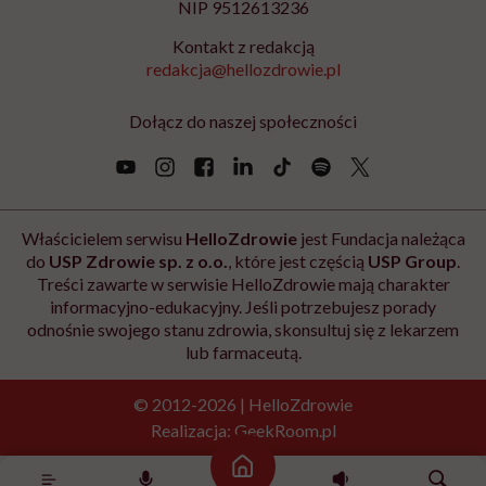
Zapisz się
Newsletter Hello Zdrowie
O nas
Archiwum artykułów
Polityka prywatności
Zmiana ustawień prywatności
Kontakt
Skontaktuj się z nami
Fundacja Hello Zdrowie
ul. Poleczki 35
02-822 Warszawa
Strona główna
NIP 9512613236