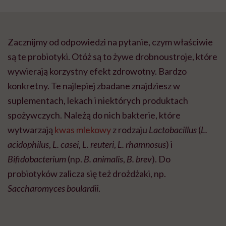
Zacznijmy od odpowiedzi na pytanie, czym właściwie
są te probiotyki. Otóż są to żywe drobnoustroje, które
wywierają korzystny efekt zdrowotny. Bardzo
konkretny. Te najlepiej zbadane znajdziesz w
suplementach, lekach i niektórych produktach
spożywczych. Należą do nich bakterie, które
wytwarzają
kwas mlekowy
z rodzaju
Lactobacillus
(
L.
acidophilus
,
L. casei
,
L. reuteri
,
L. rhamnosus
) i
Bifidobacterium
(np.
B. animalis
,
B. brev
). Do
probiotyków zalicza się też drożdżaki, np.
Saccharomyces boulardii
.