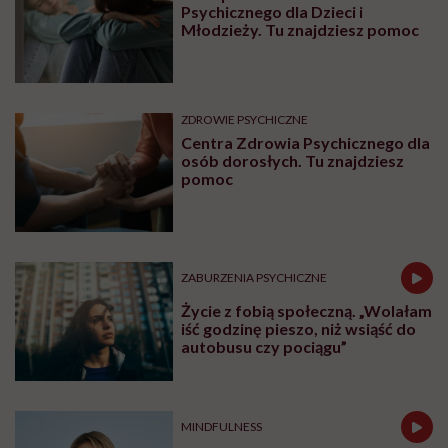
SEKS
Prof. Zbigniew Izdebski:
„Edukacja zdrowotna jeszcze
nigdy nie była tak potrzebna jak
teraz, kiedy jest taki chaos
informacyjny”
FEMINIZM
Dorota Szelągowska: „Kocham
siebie dużo bardziej niż
kiedykolwiek do tej pory”
Najnowsze w naszym serwisie
ZDROWIE PSYCHICZNE
Lista placówek Centrum Zdrowia