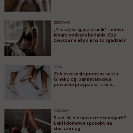
Monika Sobień-Górska: „Trzeba
bardzo uważać, komu oddajemy
swoją wrażliwość, pieniądze i
zaufanie”
Zobacz także
OBJAWY
Czym są czerwone plamy na
nogach i co może być ich
przyczyną?
OBJAWY
Bolące żyły na rękach –
zakrzepica czy nadciśnienie?