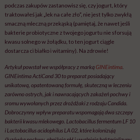
podczas zakupów zastanowisz się, czy jogurt, który
traktowałeś jak „lek na całe zło”, nie jest tylko zwykłą
smaczną mleczną przekąską (pamiętaj, że nawet jeśli
bakterie probiotyczne z twojego jogurtu nie sforsują
kwasu solnego w żołądku, to ten jogurt ciągle
dostarcza ci białko i witaminy). Na zdrowie!
Artykuł powstał we współpracy z marką
GINEintima
.
GINEintima ActiCand 30 to preparat posiadający
unikatową, opatentowaną formułę, skuteczną w leczeniu
zarówno ostrych, jak i nawracających zakażeń pochwy i
sromu wywołanych przez drożdżaki z rodzaju Candida.
Dobroczynny wpływ preparatu wspomagają dwa szczepy
bakterii kwasu mlekowego. Lactobacillus fermentum LF 10
i Lactobacillus acidophilus LA 02, które kolonizują
śluzówkę pochwy, obniżają pH i uwalniają bakteriolizyny,