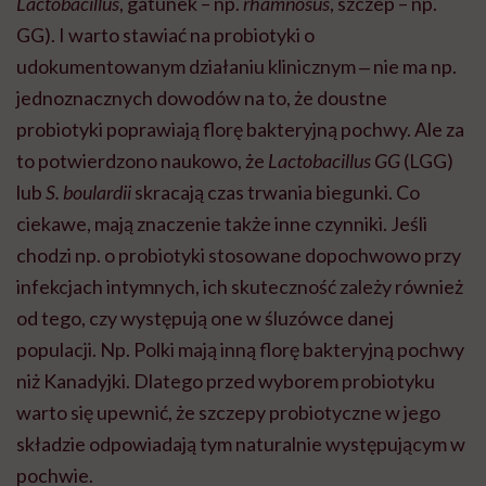
Lactobacillus
, gatunek – np.
rhamnosus
, szczep – np.
GG). I warto stawiać na probiotyki o
udokumentowanym działaniu klinicznym ‒ nie ma np.
jednoznacznych dowodów na to, że doustne
probiotyki poprawiają florę bakteryjną pochwy. Ale za
to potwierdzono naukowo, że
Lactobacillus GG
(LGG)
lub
S. boulardii
skracają czas trwania biegunki. Co
ciekawe, mają znaczenie także inne czynniki. Jeśli
chodzi np. o probiotyki stosowane dopochwowo przy
infekcjach intymnych, ich skuteczność zależy również
od tego, czy występują one w śluzówce danej
populacji. Np. Polki mają inną florę bakteryjną pochwy
niż Kanadyjki. Dlatego przed wyborem probiotyku
warto się upewnić, że szczepy probiotyczne w jego
składzie odpowiadają tym naturalnie występującym w
pochwie.