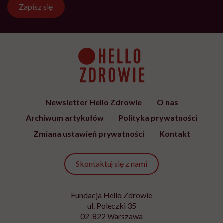
jest społecznym głosem USP Zdrowie.
Bądź z nami na bieżąco
Co tydzień wybieramy teksty, rozmowy i podcasty Hello
Zdrowie o ciele, psychice i codziennym życiu. Zapisz się i
czytaj bez pośpiechu.
Adres
e-
mail
*
Podanie adresu e-mail oraz kliknięcie „Zapisz się” oznacza zgodę na
otrzymywanie wiadomości o nowościach, produktach, promocjach lub
usługach dot. Hello Zdrowie. W dowolnym momencie możesz zrezygnować z
otrzymywania newslettera. Wycofanie zgody nie ma wpływu na zgodność z
prawem przetwarzania, którego dokonano przed jej wycofaniem. Zapoznaj się
z informacjami o przetwarzaniu danych osobowych, w tym o przysługujących
Ci prawach, w naszej
Polityce prywatności
.