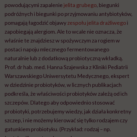
powodującymi zapalenie
jelita grubego
, biegunki
podróżnych i biegunki po przyjmowaniu antybiotyków,
pomagają łagodzić objawy
zespołu jelita drażliwego
i
zapobiegają alergiom. Ale to wcale nie oznacza, że
właśnie te znajdziesz w spożywczym za rogiem w
postaci napoju mlecznego fermentowanego
naturalnie lub z dodatkową probiotyczną wkładką.
Prof. dr hab. med. Hanna Szajewska z Kliniki Pediatrii
Warszawskiego Uniwersytetu Medycznego, ekspert
w dziedzinie probiotyków, w licznych publikacjach
podkreśla, że właściwości probiotyków zależą od ich
szczepów. Dlatego aby odpowiednio stosować
probiotyki, potrzebujemy wiedzy, jak działa konkretny
szczep, i nie możemy kierować się tylko rodzajem czy
gatunkiem probiotyku. (Przykład: rodzaj – np.