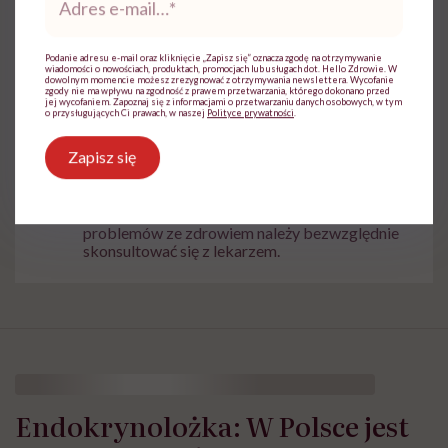
e-
mail
*
Powiązane tematy:
Podanie adresu e-mail oraz kliknięcie „Zapisz się” oznacza zgodę na otrzymywanie
wiadomości o nowościach, produktach, promocjach lub usługach dot. Hello Zdrowie. W
Jelita
Probiotyki
dowolnym momencie możesz zrezygnować z otrzymywania newslettera. Wycofanie
zgody nie ma wpływu na zgodność z prawem przetwarzania, którego dokonano przed
jej wycofaniem. Zapoznaj się z informacjami o przetwarzaniu danych osobowych, w tym
o przysługujących Ci prawach, w naszej
Polityce prywatności
.
Zapisz się
Treści zawarte w serwisie mają wyłącznie
i
charakter informacyjny i nie stanowią porady
lekarskiej. Pamiętaj, że w przypadku
problemów ze zdrowiem należy bezwzględnie
skonsultować się z lekarzem.
Endokrynolożka: W Polsce jest