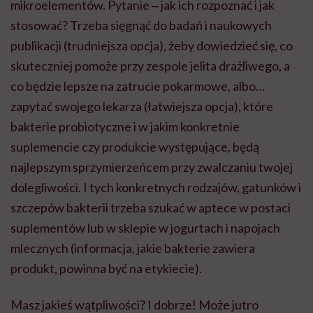
mikroelementów. Pytanie ‒ jak ich rozpoznać i jak
stosować? Trzeba sięgnąć do badań i naukowych
publikacji (trudniejsza opcja), żeby dowiedzieć się, co
skuteczniej pomoże przy zespole jelita drażliwego, a
co będzie lepsze na zatrucie pokarmowe, albo…
zapytać swojego lekarza (łatwiejsza opcja), które
bakterie probiotyczne i w jakim konkretnie
suplemencie czy produkcie występujące, będą
najlepszym sprzymierzeńcem przy zwalczaniu twojej
dolegliwości. I tych konkretnych rodzajów, gatunków i
szczepów bakterii trzeba szukać w aptece w postaci
suplementów lub w sklepie w jogurtach i napojach
mlecznych (informacja, jakie bakterie zawiera
produkt, powinna być na etykiecie).
Masz jakieś wątpliwości? I dobrze! Może jutro