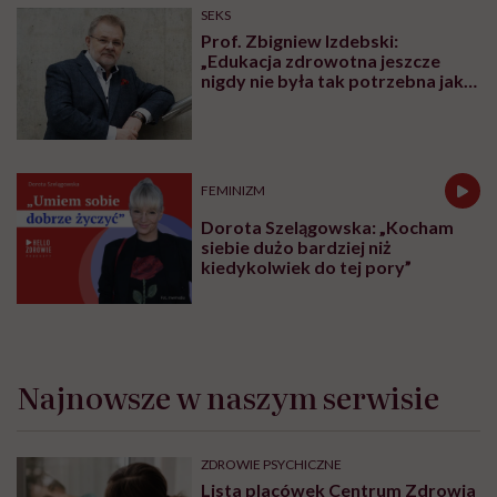
PROFILAKTYKA
„Zemsta na śnie”, żeby odzyskać
czas dla siebie. Psychiatra
tłumaczy, czym jest revenge
bedtime procrastination
PROFILAKTYKA
„Dominacja estrogenowa” hitem
mediów społecznościowych.
„Najgorsze, co można zrobić, to
leczyć modne hasło”
OBJAWY
Mięśnie zaczynamy tracić już po
trzydziestce. „Najgorsze, co
można zrobić, to uznać utratę
sprawności za nieunikniony
element starzenia”