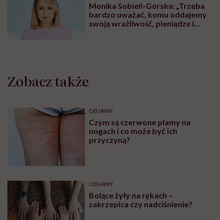
Psychicznego dla Dzieci i
Młodzieży. Tu znajdziesz pomoc
ZDROWIE PSYCHICZNE
Centra Zdrowia Psychicznego dla
osób dorosłych. Tu znajdziesz
pomoc
ZABURZENIA PSYCHICZNE
Życie z fobią społeczną. „Wolałam
iść godzinę pieszo, niż wsiąść do
autobusu czy pociągu”
MINDFULNESS