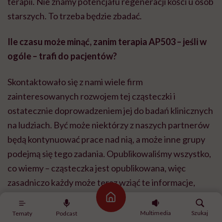
terapii. Nie znamy potencjału regeneracji kości u osób
starszych. To trzeba będzie zbadać.
Ile czasu może minąć, zanim terapia AP503 – jeśli w
ogóle – trafi do pacjentów?
Skontaktowało się z nami wiele firm
zainteresowanych rozwojem tej cząsteczki i
ostatecznie doprowadzeniem jej do badań klinicznych
na ludziach. Być może niektórzy z naszych partnerów
będą kontynuować prace nad nią, a może inne grupy
podejmą się tego zadania. Opublikowaliśmy wszystko,
co wiemy – cząsteczka jest opublikowana, więc
zasadniczo każdy może teraz wziąć te informacje,
przekształcić je w lek i zacząć testować na ludziach.
Strona główna
Multimedia
Szukaj
Tematy
Podcast