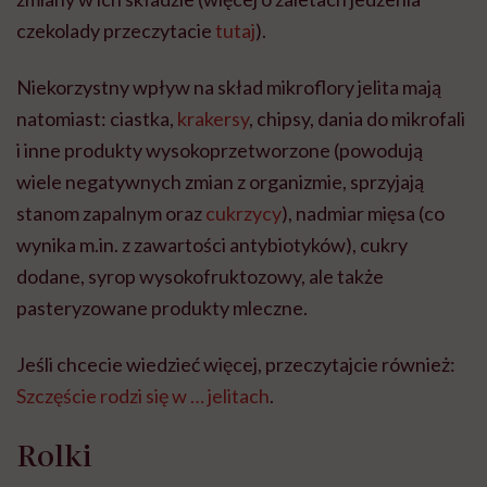
czekolady przeczytacie
tutaj
).
Niekorzystny wpływ na skład mikroflory jelita mają
natomiast: ciastka,
krakersy
, chipsy, dania do mikrofali
i inne produkty wysokoprzetworzone (powodują
wiele negatywnych zmian z organizmie, sprzyjają
stanom zapalnym oraz
cukrzycy
), nadmiar mięsa (co
wynika m.in. z zawartości antybiotyków), cukry
dodane, syrop wysokofruktozowy, ale także
pasteryzowane produkty mleczne.
Jeśli chcecie wiedzieć więcej, przeczytajcie również:
Szczęście rodzi się w … jelitach
.
Rolki