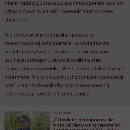
Mamy nadzieję, że nasz związek może pomóc kościom
odzyskać wytrzymałość i zapewnić dłuższy okres
stabilności.
Nie testowaliśmy tego jednak jeszcze w
zaawansowanej osteoporozie. Jak dotąd nasze
modele myszy były dość młode – co prawda po
usunięciu estrogenu zasymulowaliśmy stan
zaawansowanego wieku, ale struktura ich kości wciąż
była młoda. Nie wiemy, jaki jest potencjał regeneracji
kości u starszych osób z bardzo zaawansowaną
osteoporozą. To będzie trzeba zbadać.
POLECAMY
„Człowiek z osteoporozą nie
może już nigdy o niej zapomnieć.
Kości mam jak ze szkła” – mówi