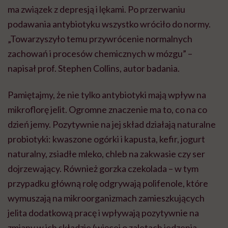
ma związek z depresją i lękami. Po przerwaniu
podawania antybiotyku wszystko wróciło do normy.
„Towarzyszyło temu przywrócenie normalnych
zachowań i procesów chemicznych w mózgu” –
napisał prof. Stephen Collins, autor badania.
Pamiętajmy, że nie tylko antybiotyki mają wpływ na
mikroflorę jelit. Ogromne znaczenie ma to, co na co
dzień jemy. Pozytywnie na jej skład działają naturalne
probiotyki: kwaszone ogórki i kapusta, kefir, jogurt
naturalny, zsiadłe mleko, chleb na zakwasie czy ser
dojrzewający. Również gorzka czekolada – w tym
przypadku główną rolę odgrywają polifenole, które
wymuszają na mikroorganizmach zamieszkujących
jelita dodatkową pracę i wpływają pozytywnie na
zmiany w ich składzie (więcej o zaletach jedzenia