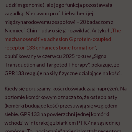
ludzkim genomie), ale jego funkcja pozostawała
zagadką. Niedawno prof. Liebscher i jej
międzynarodowemu zespołowi – 20 badaczom z
Niemiec i Chin – udało się ją rozwikłać. Artykuł
„The
mechanosensitive adhesion G protein-coupled
receptor 133 enhances bone formation”
,
opublikowany w czerwcu 2025 roku w „Signal
Transduction and Targeted Therapy”, pokazuje, że
GPR133 reaguje na siły fizyczne działające na kości.
Kiedy się poruszamy, kości doświadczają naprężeń. Na
poziomie komórkowym oznacza to, że osteoblasty
(komórki budujące kość) przesuwają się względem
siebie. GPR133 na powierzchni jednej komórki
wchodzi w interakcję z białkiem PTK7 na sąsiedniej
komórce. To „pociąganie” zmienia kształt receptora,