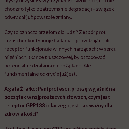
myszy odzyskały wytrzymałość swoich kości. I nie
chodziło tylko o zatrzymanie degradacji – związek
odwracał już powstałe zmiany.
Czy to oznacza przełom dla ludzi? Zespół prof.
Lienscher kontynuuje badania, sprawdzając, jak
receptor funkcjonuje w innych narządach: w sercu,
mięśniach, tkance tłuszczowej, by oszacować
potencjalne działania niepożądane. Ale
fundamentalne odkrycie już jest.
Agata Źrałko: Pani profesor, proszę wyjaśnić na
początek w najprostszych słowach, czym jest
receptor GPR133 i dlaczego jest tak ważny dla
zdrowia kości?
Prof. Ines Liebscher:
GPR to skrót od angielskiego