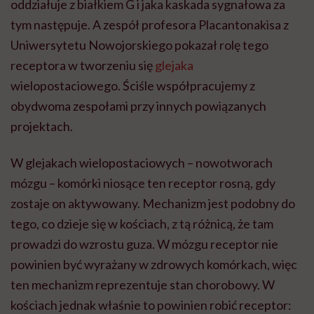
oddziałuje z białkiem G i jaka kaskada sygnałowa za
tym następuje. A zespół profesora Placantonakisa z
Uniwersytetu Nowojorskiego pokazał rolę tego
receptora w tworzeniu się
glejaka
wielopostaciowego. Ściśle współpracujemy z
obydwoma zespołami przy innych powiązanych
projektach.
W glejakach wielopostaciowych – nowotworach
mózgu – komórki niosące ten receptor rosną, gdy
zostaje on aktywowany. Mechanizm jest podobny do
tego, co dzieje się w kościach, z tą różnicą, że tam
prowadzi do wzrostu guza. W mózgu receptor nie
powinien być wyrażany w zdrowych komórkach, więc
ten mechanizm reprezentuje stan chorobowy. W
kościach jednak właśnie to powinien robić receptor: