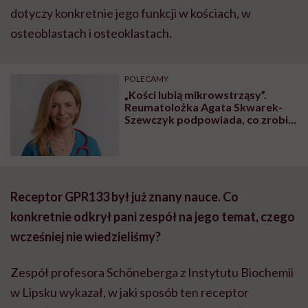
dotyczy konkretnie jego funkcji w kościach, w
osteoblastach i osteoklastach.
POLECAMY
„Kości lubią mikrowstrząsy”.
Reumatolożka Agata Skwarek-
Szewczyk podpowiada, co zrobić,
by uniknąć osteoporozy
Receptor GPR133 był już znany nauce. Co
konkretnie odkrył pani zespół na jego temat, czego
wcześniej nie wiedzieliśmy?
Zespół profesora Schöneberga z Instytutu Biochemii
w Lipsku wykazał, w jaki sposób ten receptor