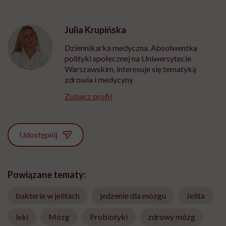
może chyba tylko
pracy
eksp
głupota i brak
wyobraźni"
Julia Krupińska
Dziennikarka medyczna. Absolwentka
polityki społecznej na Uniwersytecie
Warszawskim, interesuje się tematyką
zdrowia i medycyny
Zobacz profil
Udostępnij
Powiązane tematy:
bakterie w jelitach
jedzenie dla mózgu
Jelita
leki
Mózg
Probiotyki
zdrowy mózg