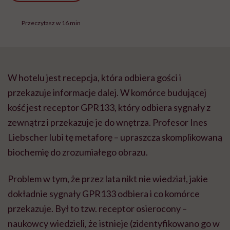
Przeczytasz w 16 min
W hotelu jest recepcja, która odbiera gości i
przekazuje informacje dalej. W komórce budującej
kość jest receptor GPR133, który odbiera sygnały z
zewnątrz i przekazuje je do wnętrza. Profesor Ines
Liebscher lubi tę metaforę – upraszcza skomplikowaną
biochemię do zrozumiałego obrazu.
Problem w tym, że przez lata nikt nie wiedział, jakie
dokładnie sygnały GPR133 odbiera i co komórce
przekazuje. Był to tzw. receptor osierocony –
naukowcy wiedzieli, że istnieje (zidentyfikowano go w