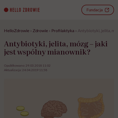
Go
to
Fundacja
content
HelloZdrowie
›
Zdrowie
›
Profilaktyka
›
Antybiotyki, jelita, m
Antybiotyki, jelita, mózg – jaki
jest wspólny mianownik?
Opublikowano:
29.03.2018 11:02
Aktualizacja:
24.04.2019 11:58