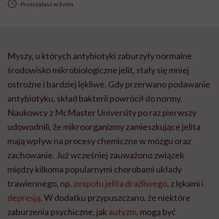
Przeczytasz w 3 min
Myszy, u których antybiotyki zaburzyły normalne
środowisko mikrobiologiczne jelit, stały się mniej
ostrożne i bardziej lękliwe. Gdy przerwano podawanie
antybiotyku, skład bakterii powrócił do normy.
Naukowcy z McMaster University po raz pierwszy
udowodnili, że mikroorganizmy zamieszkujące jelita
mają wpływ na procesy chemiczne w mózgu oraz
zachowanie. Już wcześniej zauważono związek
między kilkoma popularnymi chorobami układy
trawiennego, np.
zespołu jelita drażliwego
, z lękami i
depresją
. W dodatku przypuszczano, że niektóre
zaburzenia psychiczne, jak
autyzm
, mogą być