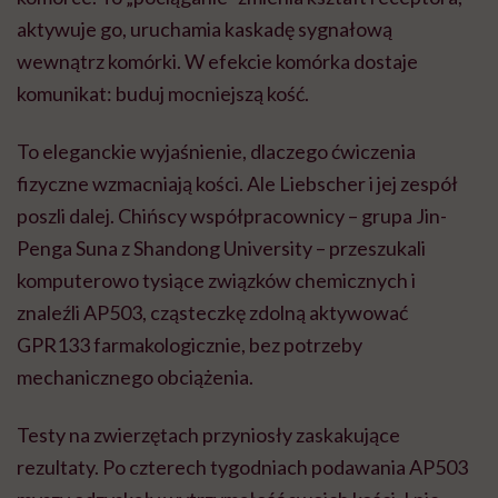
aktywuje go, uruchamia kaskadę sygnałową
wewnątrz komórki. W efekcie komórka dostaje
komunikat: buduj mocniejszą kość.
To eleganckie wyjaśnienie, dlaczego ćwiczenia
fizyczne wzmacniają kości. Ale Liebscher i jej zespół
poszli dalej. Chińscy współpracownicy – grupa Jin-
Penga Suna z Shandong University – przeszukali
komputerowo tysiące związków chemicznych i
znaleźli AP503, cząsteczkę zdolną aktywować
GPR133 farmakologicznie, bez potrzeby
mechanicznego obciążenia.
Testy na zwierzętach przyniosły zaskakujące
rezultaty. Po czterech tygodniach podawania AP503