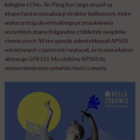
kolegów z Chin. Jin-Peng Sun i jego zespół są
ekspertami w wizualizacji struktur białkowych, które
wykorzystują do wirtualnego przeszukiwania
wszystkich znanych ligandów z bibliotek związków
chemicznych. W ten sposób zidentyfikowali AP503
wśród innych cząsteczek i wykazali, że to ona właśnie
aktywuje GPR133. My użyliśmy AP503 do
wzmocnienia wytrzymałości kości u myszy.