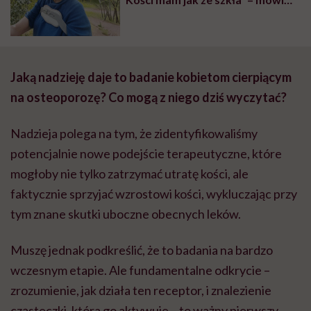
Anna Głowacka
Jaką nadzieję daje to badanie kobietom cierpiącym
na osteoporozę? Co mogą z niego dziś wyczytać?
Nadzieja polega na tym, że zidentyfikowaliśmy
potencjalnie nowe podejście terapeutyczne, które
mogłoby nie tylko zatrzymać utratę kości, ale
faktycznie sprzyjać wzrostowi kości, wykluczając przy
tym znane skutki uboczne obecnych leków.
Muszę jednak podkreślić, że to badania na bardzo
wczesnym etapie. Ale fundamentalne odkrycie –
zrozumienie, jak działa ten receptor, i znalezienie
cząsteczki, która go aktywuje – to ważny pierwszy