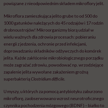
powiązane z nieodpowiednim składem mikroflory jelit.
Mikroflora zamieszkująca jelito grube to od 500 do
1000 gatunków należących do 45 rodzajów i 17 rodzin
drobnoustrojów! Mikroorganizmy biorą udział w
wielu ważnych dla zdrowia procesach: pobieraniu
energii z jedzenia, ochronie przed infekcjami,
doprowadzaniu składników odżywczych do komórek
jelita. Każde zakłócenie mikrobiologicznego porządku
może zagrażać zdrowiu, powodować np. wrzodziejące
zapalenie jelita wywołane zakażeniem groźną
superbakterią
Clostridium difficile
.
U myszy, u których za pomocą antybiotyku zaburzono
mikroflorę, zaobserwowano wzrost neurotroficznego
czynnika pochodzenia mózgowego (BDNF) – białko to