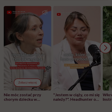
Zobacz więcej
Nie móc zostać przy
"Jestem w ciąży, co mi się
Wkró
chorym dziecku w
należy?". Headhunter o
Inst
szpitalu to tortura.
zmianie pokoleniowej u
atak
"Przeszkadzać w tym
kobiet w ciąży na rynku
wars