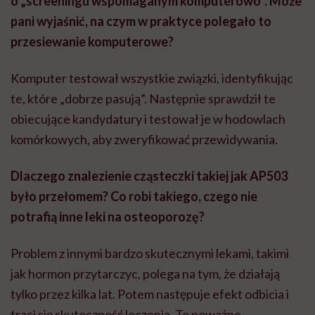
o „screeningu wspomaganym komputerowo”. Może
pani wyjaśnić, na czym w praktyce polegało to
przesiewanie komputerowe?
Komputer testował wszystkie związki, identyfikując
te, które „dobrze pasują”. Następnie sprawdził te
obiecujące kandydatury i testował je w hodowlach
komórkowych, aby zweryfikować przewidywania.
Dlaczego znalezienie cząsteczki takiej jak AP503
było przełomem? Co robi takiego, czego nie
potrafią inne leki na osteoporozę?
Problem z innymi bardzo skutecznymi lekami, takimi
jak hormon przytarczyc, polega na tym, że działają
tylko przez kilka lat. Potem następuje efekt odbicia i
traci się skuteczność leczenia. To poważne