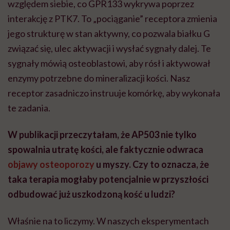
względem siebie, co GPR133 wykrywa poprzez
interakcję z PTK7. To „pociąganie” receptora zmienia
jego strukturę w stan aktywny, co pozwala białku G
związać się, ulec aktywacji i wysłać sygnały dalej. Te
sygnały mówią osteoblastowi, aby rósł i aktywował
enzymy potrzebne do mineralizacji kości. Nasz
receptor zasadniczo instruuje komórkę, aby wykonała
te zadania.
W publikacji przeczytałam, że AP503 nie tylko
spowalnia utratę kości, ale faktycznie odwraca
objawy osteoporozy
u myszy. Czy to oznacza, że
taka terapia mogłaby potencjalnie w przyszłości
odbudować już uszkodzoną kość u ludzi?
Właśnie na to liczymy. W naszych eksperymentach