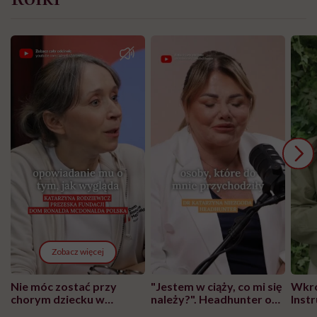
Zobacz więcej
Nie móc zostać przy
"Jestem w ciąży, co mi się
Wkró
chorym dziecku w
należy?". Headhunter o
Inst
szpitalu to tortura.
zmianie pokoleniowej u
atak