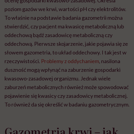
ocenę gospodarki kwasowo-zasadowej. Określa
poziom gazów we krwi, wartości pH czy elektrolitów.
To właśnie na podstawie badania gazometrii można
stwierdzić, czy pacjent ma kwasicę metaboliczną lub
oddechową bądź zasadowicę metaboliczną czy
oddechową. Pierwsze skojarzenie, jakie pojawia się ze
słowem gazometria, to układ oddechowy. I tak jest w
rzeczywistości.
Problemy z oddychaniem
, nasilona
duszność mogą wpłynąć na zaburzenie gospodarki
kwasowo-zasadowej organizmu. Jednak wiele
zaburzeń metabolicznych również może spowodować
pojawienie się kwasicy czy zasadowicy metabolicznej.
To również da się określić w badaniu gazometrycznym.
Gazometria krwi – jak