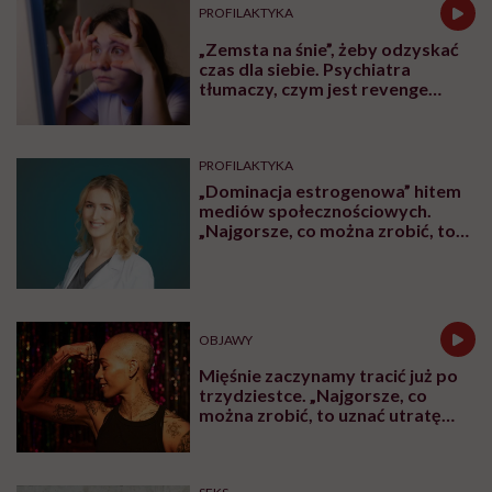
PROFILAKTYKA
„Zemsta na śnie”, żeby odzyskać
czas dla siebie. Psychiatra
tłumaczy, czym jest revenge
bedtime procrastination
PROFILAKTYKA
„Dominacja estrogenowa” hitem
mediów społecznościowych.
„Najgorsze, co można zrobić, to
leczyć modne hasło”
OBJAWY
Mięśnie zaczynamy tracić już po
trzydziestce. „Najgorsze, co
można zrobić, to uznać utratę
sprawności za nieunikniony
element starzenia”