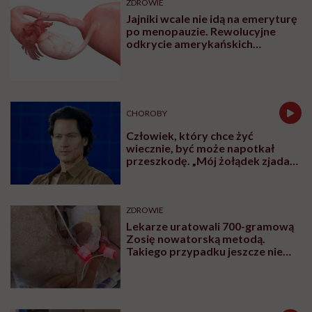
ZDROWIE
Jajniki wcale nie idą na emeryturę
po menopauzie. Rewolucyjne
odkrycie amerykańskich
naukowców
CHOROBY
Człowiek, który chce żyć
wiecznie, być może napotkał
przeszkodę. „Mój żołądek zjada
sam siebie”
ZDROWIE
Lekarze uratowali 700-gramową
Zosię nowatorską metodą.
Takiego przypadku jeszcze nie
było