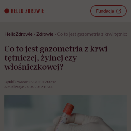
Go
to
Fundacja
content
HelloZdrowie
›
Zdrowie
›
Co to jest gazometria z krwi tętnicze
Co to jest gazometria z krwi
tętniczej, żylnej czy
włośniczkowej?
Opublikowano:
28.03.2019 00:12
Aktualizacja:
24.04.2019 10:34