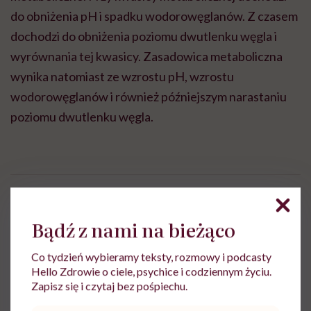
do obniżenia pH i spadku wodorowęglanów. Z czasem
dochodzi do obniżenia poziomu dwutlenku węgla i
wyrównania tej kwasicy. Zasadowica metaboliczna
wynika natomiast ze wzrostu pH, wzrostu
wodorowęglanów i również późniejszym narastaniu
poziomu dwutlenku węgla.
lek. Agnieszka Widera
Bądź z nami na bieżąco
Specjalizuje się w zakresie chorób
wewnętrznych, pracuje na Oddziale
Co tydzień wybieramy teksty, rozmowy i podcasty
Internistycznym w Szpitalu w Knurowie.
Hello Zdrowie o ciele, psychice i codziennym życiu.
Zapisz się i czytaj bez pośpiechu.
Zobacz profil