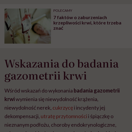
"Przeszkadzać w tym
kobiet w ciąży na rynku
wars
może chyba tylko
pracy
eksp
POLECAMY
głupota i brak
7 faktów o zaburzeniach
wyobraźni"
krzepliwości krwi, które trzeba
znać
Wskazania do badania
gazometrii krwi
Wśród wskazań do wykonania
badania gazometrii
krwi
wymienia się niewydolność krążenia,
niewydolność nerek,
cukrzycę
i incydenty jej
dekompensacji,
utratę przytomności
i śpiączkę o
nieznanym podłożu, choroby endokrynologiczne,