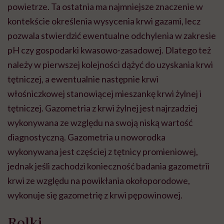
powietrze. Ta ostatnia ma najmniejsze znaczenie w
kontekście określenia wysycenia krwi gazami, lecz
pozwala stwierdzić ewentualne odchylenia w zakresie
pH czy gospodarki kwasowo-zasadowej. Dlatego też
należy w pierwszej kolejności dążyć do uzyskania krwi
tętniczej, a ewentualnie następnie krwi
włośniczkowej stanowiącej mieszankę krwi żylnej i
tętniczej. Gazometria z krwi żylnej jest najrzadziej
wykonywana ze względu na swoją niską wartość
diagnostyczną. Gazometria u noworodka
wykonywana jest częściej z tętnicy promieniowej,
jednak jeśli zachodzi konieczność badania gazometrii
krwi ze względu na powikłania okołoporodowe,
wykonuje się gazometrię z krwi pępowinowej.
Rolki