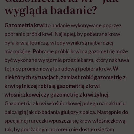
wygląda badanie?
Gazometria krwi
to badanie wykonywane poprzez
pobranie próbki krwi. Najlepiej, by pobierana krew
była krwią tętniczą, wtedy wyniki są najbardziej
miarodajne. Pobranie próbki krwi na gazometrię może
być wykonane wyłącznie przez lekarza, który nakłuwa
tętnicę promieniową lub udową i pobiera krew.
W
niektórych sytuacjach, zamiast robić gazometrię z
krwi tętniczej robi się gazometrię z krwi
włośniczkowej czy gazometrię z krwi żylnej.
Gazometria z krwi włośniczkowej polega na nakłuciu
palca igłą jak do badania glukozy z palca. Następnie do
specjalnej rureczki wpuszcza się krew włośniczkową
tak, by pod żadnym pozorem nie dostało się tam