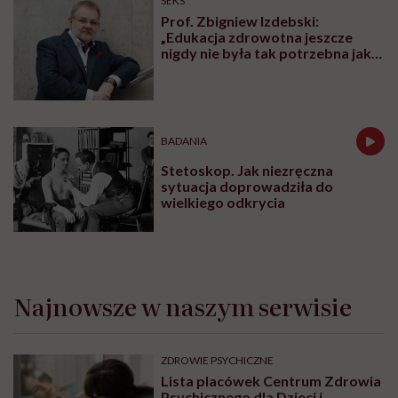
SEKS
Prof. Zbigniew Izdebski:
„Edukacja zdrowotna jeszcze
nigdy nie była tak potrzebna jak
teraz, kiedy jest taki chaos
informacyjny”
BADANIA
Stetoskop. Jak niezręczna
sytuacja doprowadziła do
wielkiego odkrycia
Najnowsze w naszym serwisie
ZDROWIE PSYCHICZNE
Lista placówek Centrum Zdrowia
Psychicznego dla Dzieci i