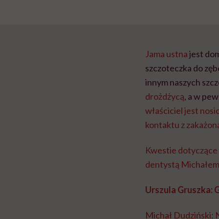
Jama ustna
jest do
szczoteczka do zęb
innym naszych szczo
drożdżycą
, a w pe
właściciel jest nos
kontaktu z zakażoną
Kwestie dotyczące 
dentystą Michałem
Urszula Gruszka: 
Michał Dudziński: N