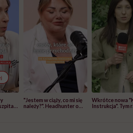
j
zy
"Jestem w ciąży, co mi się
Wkrótce nowa "
szpitalu
należy?". Headhunter o
Instrukcja". Tym 
szkadzać
zmianie pokoleniowej u
atakach paniki. Z
tylko
kobiet w ciąży na rynku
warsztat pacjen
braźni"
pracy
ekspercki