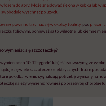
 włosem do góry. Może znajdować się ona w kubku lub w s
 swobodnie wyschnąć po użyciu.
ów nie powinno trzymać się w okolicy
toalety
, pod
pryszni
eczku foliowym, ponieważ są to wilgotne lub ciemne miejs
nno wymieniać się szczoteczkę?
wymieniać co 10-12 tygodni lub jeśli zauważymy, że włókna
ajduje się wiele szczoteczek elektrycznych, które posiada
tóre po odbarwieniu sygnalizują potrzebę wymiany na no
oteczkę należy wymienić również po przebytej chorobie lub