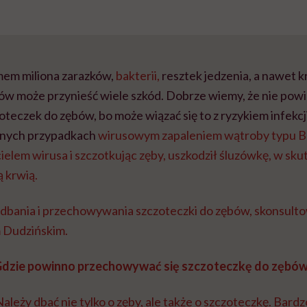
mem miliona zarazków,
bakterii,
resztek jedzenia, a nawet k
ów może przynieść wiele szkód. Dobrze wiemy, że nie pow
teczek do zębów, bo może wiązać się to z ryzykiem infekcj
wnych przypadkach
wirusowym zapaleniem wątroby typu B lu
icielem wirusa i szczotkując zęby, uszkodził śluzówkę, w sk
 krwią.
dbania i przechowywania szczoteczki do zębów, skonsulto
 Dudzińskim.
Gdzie powinno przechowywać się szczoteczkę do zębó
ależy dbać nie tylko o zęby, ale także o szczoteczkę. Bardz