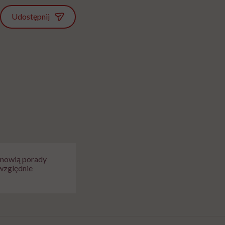
Udostępnij
tanowią porady
względnie