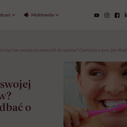
Multimedia
dcast
 użyć nie swojej szczoteczki do zębów? Dentysta o tym, jak dba
 swojej
ów?
 dbać o