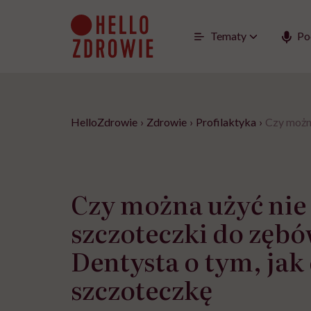
Go
to
content
Tematy
Po
HelloZdrowie
›
Zdrowie
›
Profilaktyka
›
Czy można
Czy można użyć nie
szczoteczki do zęb
Dentysta o tym, jak
szczoteczkę