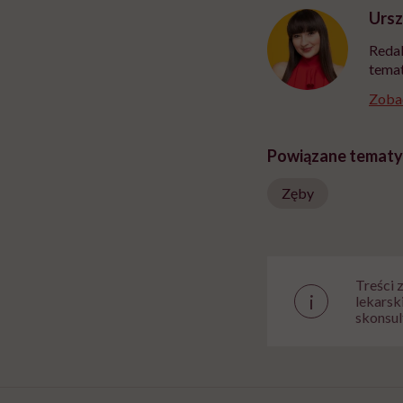
Ursz
Redak
temat
Zobac
Powiązane tematy
Zęby
Treści 
i
lekarsk
skonsul