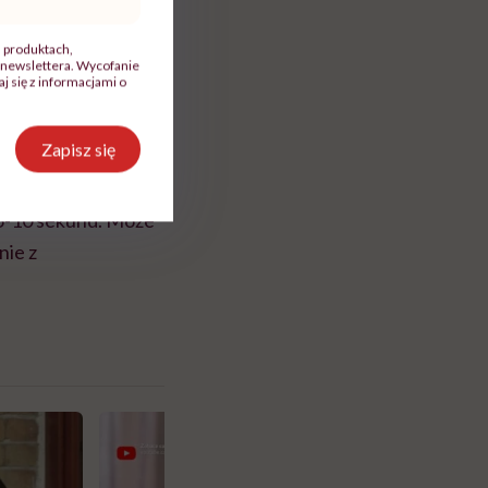
e stworzyły
, produktach,
newslettera. Wycofanie
 się z informacjami o
Zapisz się
5-10 sekund. Może
nie z