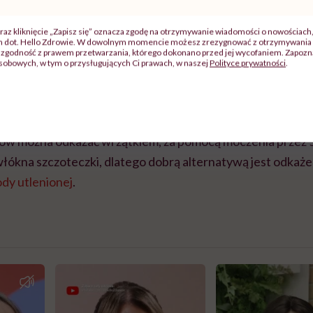
aby włókna wyschły w wolnej przestrzeni, aby bakterie ni
nkach do rozwoju pod wpływem wilgoci.
raz kliknięcie „Zapisz się” oznacza zgodę na otrzymywanie wiadomości o nowościach
ch dot. Hello Zdrowie. W dowolnym momencie możesz zrezygnować z otrzymywania 
zgodność z prawem przetwarzania, którego dokonano przed jej wycofaniem. Zapoznaj
sobowych, w tym o przysługujących Ci prawach, w naszej
Polityce prywatności
.
a do zębów – z fluorem czy bez?
ać się szczoteczkę do zębów?
bów można odkażać wrzątkiem, za pomocą moczenia przez 
włókna szczoteczki, dlatego dobrą alternatywą jest odkaże
dy utlenionej
.