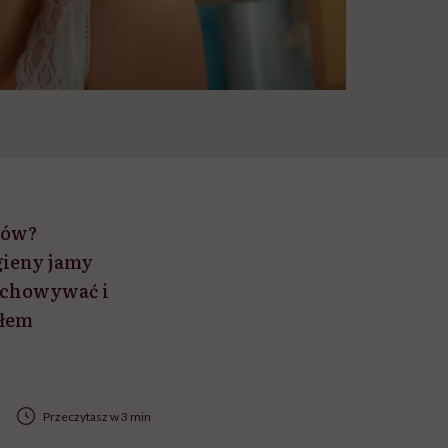
bów?
gieny jamy
zechowywać i
ałem
Przeczytasz w 3 min