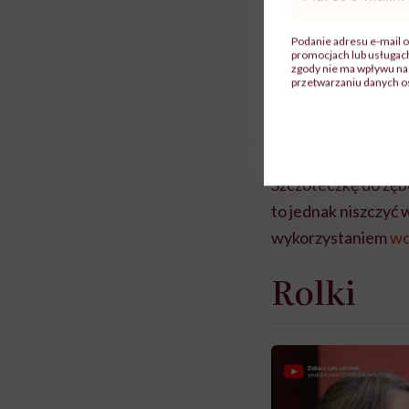
mail
*
Ważne jest jednak, 
odpowiednich waru
Podanie adresu e-mail o
promocjach lub usługa
zgody nie ma wpływu na 
przetwarzaniu danych o
Zobacz także: Past
Czy powinno odkaż
Szczoteczkę do zę
to jednak niszczyć 
wykorzystaniem
wo
Rolki