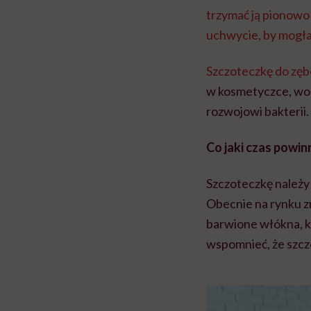
trzymać ją pionowo
uchwycie, by mogła
Szczoteczkę do zęb
w kosmetyczce, wor
rozwojowi bakterii.
Co jaki czas powi
Szczoteczkę należy 
Obecnie na rynku zn
barwione włókna, k
wspomnieć, że szcz