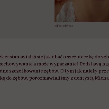
Zdjęcie: iStock
k zastanawiałaś się jak dbać o szczoteczkę do zę
rzechowywanie a może wyparzanie? Podstawą hi
ładne szczotkowanie zębów. O tym jak należy pr
zkę do zębów, porozmawialiśmy z dentystą Mich