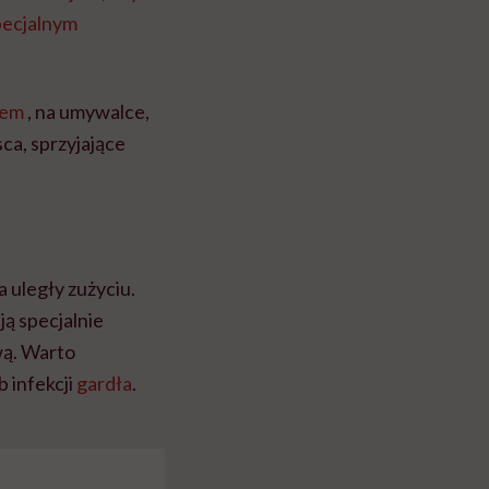
pecjalnym
cem
, na umywalce,
ca, sprzyjające
 uległy zużyciu.
ją specjalnie
wą. Warto
 infekcji
gardła
.