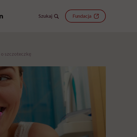
Szukaj
Fundacja
ć o szczoteczkę