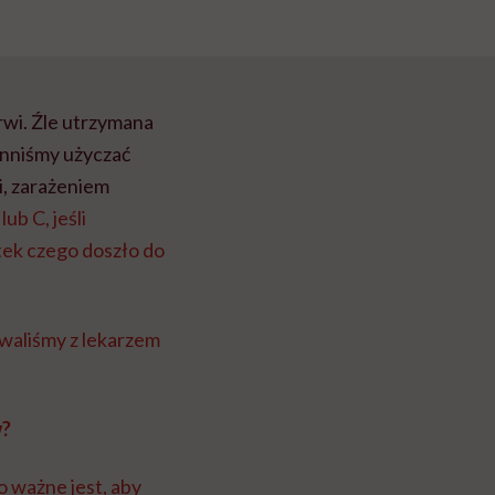
rwi. Źle utrzymana
inniśmy użyczać
i, zarażeniem
b C, jeśli
utek czego doszło do
waliśmy z lekarzem
w?
o ważne jest, aby