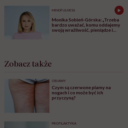
Lista placówek Centrum Zdrowia
Psychicznego dla Dzieci i
Młodzieży. Tu znajdziesz pomoc
ZDROWIE PSYCHICZNE
Centra Zdrowia Psychicznego dla
osób dorosłych. Tu znajdziesz
pomoc
ZABURZENIA PSYCHICZNE
Życie z fobią społeczną. „Wolałam
iść godzinę pieszo, niż wsiąść do
autobusu czy pociągu”
MINDFULNESS