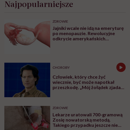
Dorota Szelągowska: „Kocham
siebie dużo bardziej niż
kiedykolwiek do tej pory”
Najpopularniejsze