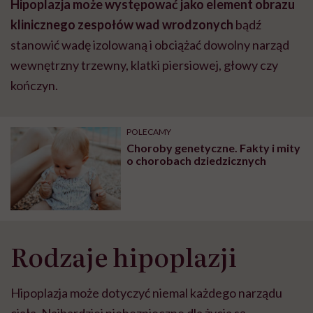
Hipoplazja może występować jako element obrazu
klinicznego zespołów wad wrodzonych
bądź
stanowić wadę izolowaną i obciążać dowolny narząd
wewnętrzny trzewny, klatki piersiowej, głowy czy
kończyn.
POLECAMY
Choroby genetyczne. Fakty i mity
o chorobach dziedzicznych
Rodzaje hipoplazji
Hipoplazja może dotyczyć niemal każdego narządu
ciała. Najbardziej niebezpieczne dla życia są