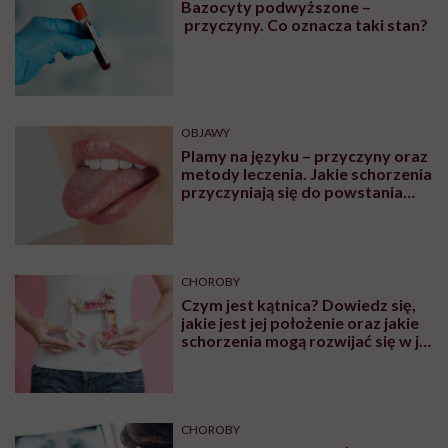
Monika Sobień-Górska: „Trzeba
bardzo uważać, komu oddajemy
swoją wrażliwość, pieniądze i
zaufanie”
Zobacz także
OBJAWY
Czym są czerwone plamy na
nogach i co może być ich
przyczyną?
PROFILAKTYKA
Bazocyty podwyższone –
przyczyny. Co oznacza taki stan?