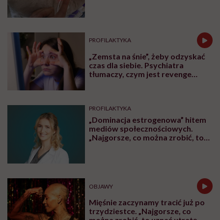
ZDROWIE
Jajniki wcale nie idą na emeryturę
po menopauzie. Rewolucyjne
odkrycie amerykańskich
naukowców
CHOROBY
Człowiek, który chce żyć
wiecznie, być może napotkał
przeszkodę. „Mój żołądek zjada
sam siebie”
ZDROWIE
Lekarze uratowali 700-gramową
Zosię nowatorską metodą.
Takiego przypadku jeszcze nie
było