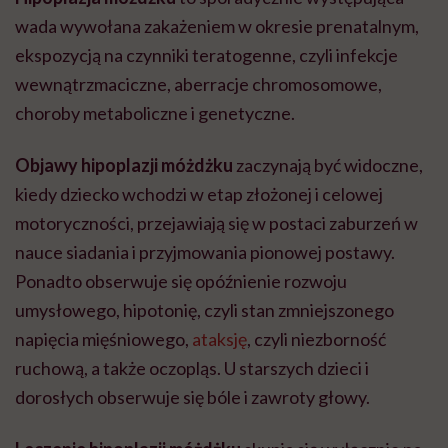
wada wywołana zakażeniem w okresie prenatalnym,
ekspozycją na czynniki teratogenne, czyli infekcje
wewnątrzmaciczne, aberracje chromosomowe,
choroby metaboliczne i genetyczne.
Objawy hipoplazji móżdżku
zaczynają być widoczne,
kiedy dziecko wchodzi w etap złożonej i celowej
motoryczności, przejawiają się w postaci zaburzeń w
nauce siadania i przyjmowania pionowej postawy.
Ponadto obserwuje się opóźnienie rozwoju
umysłowego, hipotonię, czyli stan zmniejszonego
napięcia mięśniowego,
ataksję
, czyli niezborność
ruchową, a także oczopląs. U starszych dzieci i
dorosłych obserwuje się bóle i zawroty głowy.