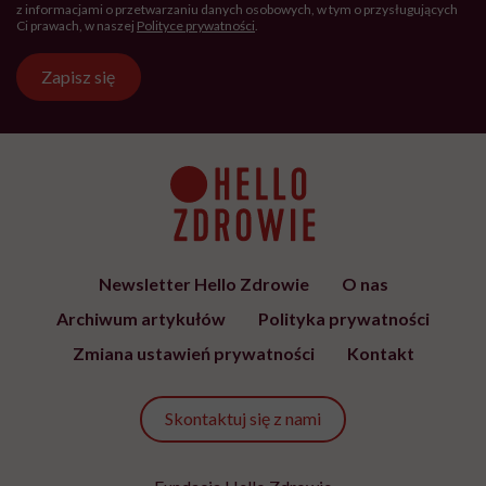
przez Fundację Hello Zdrowie, która
jest społecznym głosem USP Zdrowie.
Bądź z nami na bieżąco
Co tydzień wybieramy teksty, rozmowy i podcasty Hello
Zdrowie o ciele, psychice i codziennym życiu. Zapisz się i
czytaj bez pośpiechu.
Adres
e-
mail
*
Podanie adresu e-mail oraz kliknięcie „Zapisz się” oznacza zgodę na
otrzymywanie wiadomości o nowościach, produktach, promocjach lub
usługach dot. Hello Zdrowie. W dowolnym momencie możesz zrezygnować z
otrzymywania newslettera. Wycofanie zgody nie ma wpływu na zgodność z
prawem przetwarzania, którego dokonano przed jej wycofaniem. Zapoznaj się
z informacjami o przetwarzaniu danych osobowych, w tym o przysługujących
Ci prawach, w naszej
Polityce prywatności
.