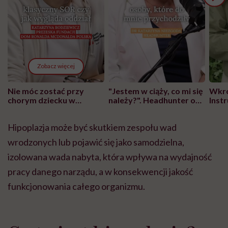
Zobacz więcej
Nie móc zostać przy
"Jestem w ciąży, co mi się
Wkró
chorym dziecku w
należy?". Headhunter o
Inst
szpitalu to tortura.
zmianie pokoleniowej u
atak
"Przeszkadzać w tym
kobiet w ciąży na rynku
wars
Hipoplazja może być skutkiem zespołu wad
może chyba tylko
pracy
eksp
głupota i brak
wrodzonych lub pojawić się jako samodzielna,
wyobraźni"
izolowana wada nabyta, która wpływa na wydajność
pracy danego narządu, a w konsekwencji jakość
funkcjonowania całego organizmu.