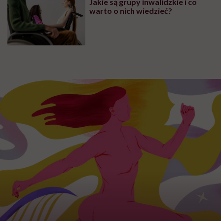
leczenie. Czynniki zwiększające
ryzyko wystąpienia
ZDROWIE
Długość życia z rakiem wątroby.
Ile się żyje z tym nowotworem?
ZDROWIE
Glejak wielopostaciowy – objawy,
przebieg choroby i rokowanie.
Jakie są szanse na przeżycie przy
glejaku wielopostaciowym?
PROFILAKTYKA
Jakie są grupy inwalidzkie i co
warto o nich wiedzieć?