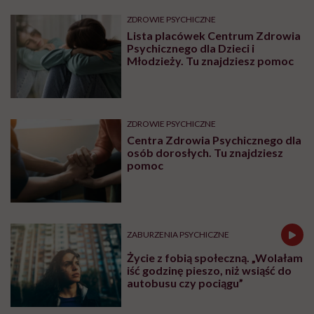
SEKS
Prof. Zbigniew Izdebski:
„Edukacja zdrowotna jeszcze
nigdy nie była tak potrzebna jak
teraz, kiedy jest taki chaos
informacyjny”
BADANIA
Stetoskop. Jak niezręczna
sytuacja doprowadziła do
wielkiego odkrycia
Najnowsze w naszym serwisie
ZDROWIE PSYCHICZNE