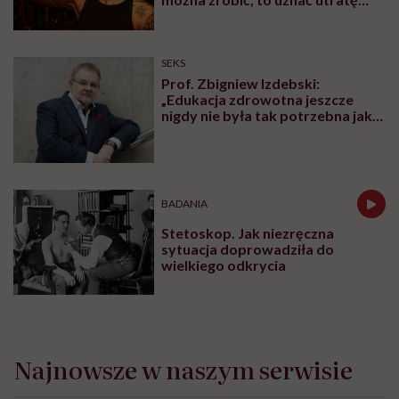
PROFILAKTYKA
„Zemsta na śnie”, żeby odzyskać
czas dla siebie. Psychiatra
tłumaczy, czym jest revenge
bedtime procrastination
PROFILAKTYKA
„Dominacja estrogenowa” hitem
mediów społecznościowych.
„Najgorsze, co można zrobić, to
leczyć modne hasło”
OBJAWY
Mięśnie zaczynamy tracić już po
trzydziestce. „Najgorsze, co
można zrobić, to uznać utratę
sprawności za nieunikniony
element starzenia”