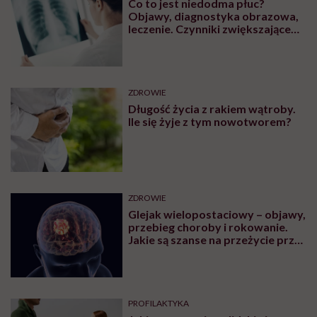
OBJAWY
Plamy na języku – przyczyny oraz
metody leczenia. Jakie schorzenia
przyczyniają się do powstania
plam na języku?
CHOROBY
Czym jest kątnica? Dowiedz się,
jakie jest jej położenie oraz jakie
schorzenia mogą rozwijać się w jej
obrębie
CHOROBY
Co to jest niedodma płuc?
Objawy, diagnostyka obrazowa,