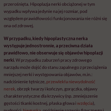
przerośnięta. Hipoplazja nerki obciążonej w tym
wypadku wpływa jedynie na jej rozmiar, pod
względem prawidłowości funkcjonowania nie różni się
ona od zdrowej.
W przypadku, kiedy hipoplastyczna nerka
występuje jednostronnie, a przeciwna działa
prawidłowo, nie obserwuje się objawów hipoplazji
nerki.
W przypadku zaburzeń pracy zdrowego
narządu może dojść do stanu zapalnego z przeciążenia
mniejszej nerki i występowania objawów, m.in.:
nadciśnienie tętnicze,
przewlekła niewydolność
nerek
, obrzęk twarzy i kończyn, gorączka, objawy
charakterystyczne dla krzywicy (np. zmniejszenie
gęstości tkanki kostnej, płaska głowa i
wzdęcia
),
nudności,
biegunka
, opóźnienie rozwoju fizycznego i