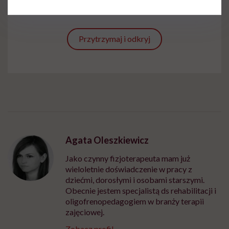
Bibliografia
Przytrzymaj i odkryj
Agata Oleszkiewicz
Jako czynny fizjoterapeuta mam już
wieloletnie doświadczenie w pracy z
dziećmi, dorosłymi i osobami starszymi.
Obecnie jestem specjalistą ds rehabilitacji i
oligofrenopedagogiem w branży terapii
zajęciowej.
Zobacz profil