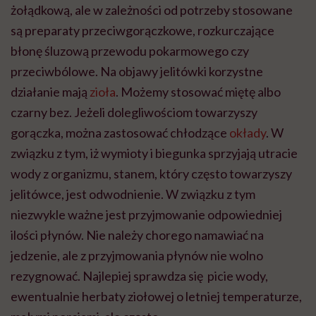
żołądkową, ale w zależności od potrzeby stosowane
są preparaty przeciwgorączkowe, rozkurczające
błonę śluzową przewodu pokarmowego czy
przeciwbólowe. Na objawy jelitówki korzystne
działanie mają
zioła
. Możemy stosować miętę albo
czarny bez. Jeżeli dolegliwościom towarzyszy
gorączka, można zastosować chłodzące
okłady
. W
związku z tym, iż wymioty i biegunka sprzyjają utracie
wody z organizmu, stanem, który często towarzyszy
jelitówce, jest odwodnienie. W związku z tym
niezwykle ważne jest przyjmowanie odpowiedniej
ilości płynów. Nie należy chorego namawiać na
jedzenie, ale z przyjmowania płynów nie wolno
rezygnować. Najlepiej sprawdza się picie wody,
ewentualnie herbaty ziołowej o letniej temperaturze,