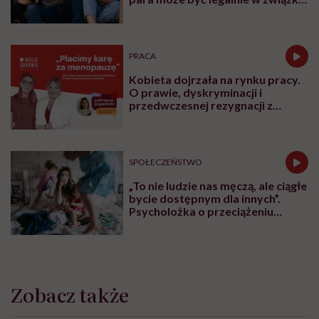
I mówiąc brutalnie: nic nikomu do
tego”
PRACA
Kobieta dojrzała na rynku pracy.
O prawie, dyskryminacji i
przedwczesnej rezygnacji z
kariery
SPOŁECZEŃSTWO
„To nie ludzie nas męczą, ale ciągłe
bycie dostępnym dla innych”.
Psycholożka o przeciążeniu
społecznym
Zobacz także