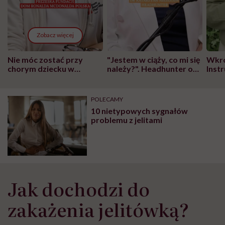
Zobacz więcej
Nie móc zostać przy
"Jestem w ciąży, co mi się
Wkró
chorym dziecku w
należy?". Headhunter o
Inst
szpitalu to tortura.
zmianie pokoleniowej u
atak
"Przeszkadzać w tym
kobiet w ciąży na rynku
wars
może chyba tylko
pracy
eksp
POLECAMY
głupota i brak
10 nietypowych sygnałów
wyobraźni"
problemu z jelitami
Jak dochodzi do
zakażenia jelitówką?