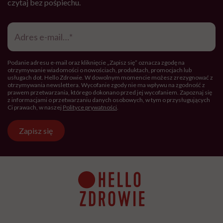
czytaj bez pośpiechu.
Adres
e-
mail
*
Podanie adresu e-mail oraz kliknięcie „Zapisz się” oznacza zgodę na
otrzymywanie wiadomości o nowościach, produktach, promocjach lub
usługach dot. Hello Zdrowie. W dowolnym momencie możesz zrezygnować z
otrzymywania newslettera. Wycofanie zgody nie ma wpływu na zgodność z
prawem przetwarzania, którego dokonano przed jej wycofaniem. Zapoznaj się
z informacjami o przetwarzaniu danych osobowych, w tym o przysługujących
Ci prawach, w naszej
Polityce prywatności
.
Zapisz się