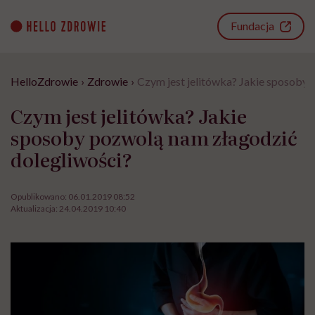
Go
to
Fundacja
content
HelloZdrowie
›
Zdrowie
›
Czym jest jelitówka? Jakie sposoby 
Czym jest jelitówka? Jakie
sposoby pozwolą nam złagodzić
dolegliwości?
Opublikowano:
06.01.2019 08:52
Aktualizacja:
24.04.2019 10:40