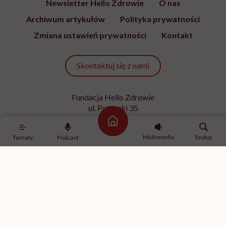
Newsletter Hello Zdrowie
O nas
Archiwum artykułów
Polityka prywatności
Zmiana ustawień prywatności
Kontakt
Skontaktuj się z nami
Fundacja Hello Zdrowie
ul. Poleczki 35
02-822 Warszawa
Strona główna
NIP 9512613236
Multimedia
Szukaj
Tematy
Podcast
Kontakt z redakcją
redakcja@hellozdrowie.pl
Dołącz do naszej społeczności