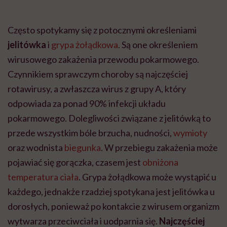
Często spotykamy się z potocznymi określeniami
jelitówka
i
grypa żołądkowa
. Są one określeniem
wirusowego zakażenia przewodu pokarmowego.
Czynnikiem sprawczym choroby są najczęściej
rotawirusy, a zwłaszcza wirus z grupy A, który
odpowiada za ponad 90% infekcji układu
pokarmowego. Dolegliwości związane z jelitówką to
przede wszystkim bóle brzucha, nudności,
wymioty
oraz wodnista
biegunka
. W przebiegu zakażenia może
pojawiać się gorączka, czasem jest
obniżona
temperatura ciała
. Grypa żołądkowa może wystąpić u
każdego, jednakże
rzadziej spotykana jest jelitówka u
dorosłych, ponieważ po kontakcie z wirusem organizm
wytwarza przeciwciała i uodparnia się.
Najczęściej