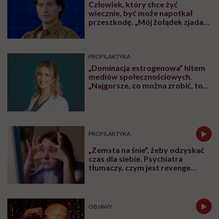
Człowiek, który chce żyć
wiecznie, być może napotkał
przeszkodę. „Mój żołądek zjada
sam siebie”
PROFILAKTYKA
„Dominacja estrogenowa” hitem
mediów społecznościowych.
„Najgorsze, co można zrobić, to
leczyć modne hasło”
PROFILAKTYKA
„Zemsta na śnie”, żeby odzyskać
czas dla siebie. Psychiatra
tłumaczy, czym jest revenge
bedtime procrastination
OBJAWY