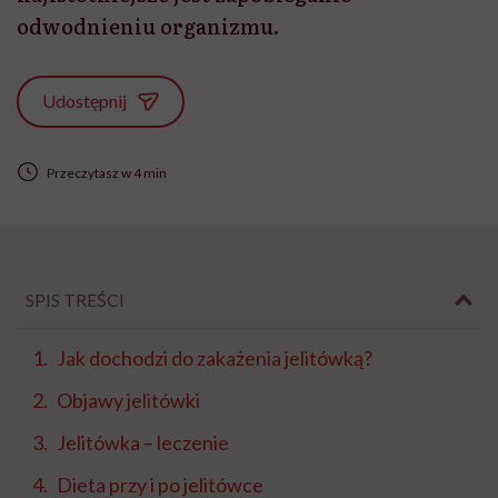
odwodnieniu organizmu.
Udostępnij
Przeczytasz w 4 min
SPIS TREŚCI
Jak dochodzi do zakażenia jelitówką?
Objawy jelitówki
Jelitówka – leczenie
Dieta przy i po jelitówce