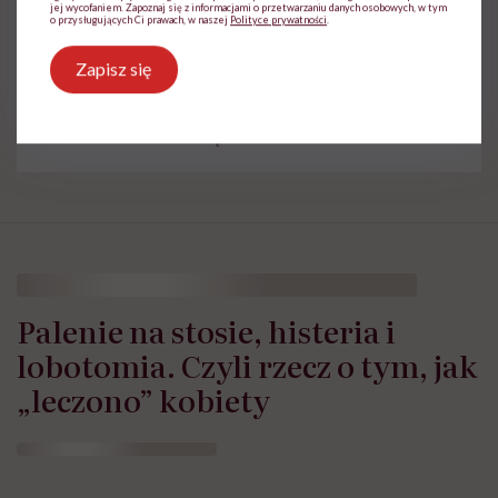
jej wycofaniem. Zapoznaj się z informacjami o przetwarzaniu danych osobowych, w tym
o przysługujących Ci prawach, w naszej
Polityce prywatności
.
Treści zawarte w serwisie mają wyłącznie
i
Zapisz się
charakter informacyjny i nie stanowią porady
lekarskiej. Pamiętaj, że w przypadku
problemów ze zdrowiem należy bezwzględnie
skonsultować się z lekarzem.
Palenie na stosie, histeria i
lobotomia. Czyli rzecz o tym, jak
„leczono” kobiety