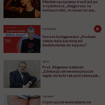
Mięśnie zaczynamy tracić już po
trzydziestce. „Najgorsze, co
można zrobić, to uznać utratę
sprawności za nieunikniony
element starzenia”
FEMINIZM
Dorota Szelągowska: „Kocham
siebie dużo bardziej niż
kiedykolwiek do tej pory”
SEKS
Prof. Zbigniew Izdebski:
„Edukacja zdrowotna jeszcze
nigdy nie była tak potrzebna jak
teraz, kiedy jest taki chaos
informacyjny”
OBJAWY
Czym są czerwone plamy na