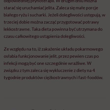
odpowiedniej płynoterapii. W drugim dniu można
starać się uruchamiać jelita. Zaleca się małe porcje
białego ryżu i sucharki. Jeżeli dolegliwości ustępują, w
trzeciej dobie można zacząć przygotować potrawy
lekkostrawne. Taka dieta powinna być utrzymana do
czasu całkowitego ustąpienia dolegliwości.
Ze względu na to, iż zakażenie układu pokarmowego
osłabia funkcjonowanie jelit, przez pewien czas po
infekcji mogą być one szczególnie wrażliwe. W
związku z tym zaleca się wykluczenie z diety na 4
tygodnie produktów ciężkostrawnych i fast-foodów.