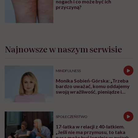
nogach i co może być ich
przyczyną?
Najnowsze w naszym serwisie
MINDFULNESS
Monika Sobień-Górska: „Trzeba
bardzo uważać, komu oddajemy
swoją wrażliwość, pieniądze i
zaufanie”
SPOŁECZEŃSTWO
17-latka w relacji z 40-latkiem.
„Jeśli nie ma przymusu, to taka
para może być legalnie w związku.