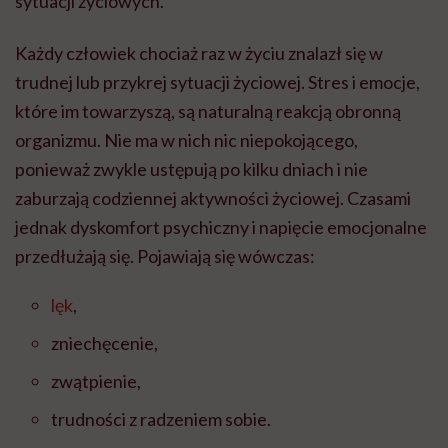
sytuacji życiowych.
Każdy człowiek chociaż raz w życiu znalazł się w
trudnej lub przykrej sytuacji życiowej. Stres i emocje,
które im towarzyszą, są naturalną reakcją obronną
organizmu. Nie ma w nich nic niepokojącego,
ponieważ zwykle ustępują po kilku dniach i nie
zaburzają codziennej aktywności życiowej. Czasami
jednak dyskomfort psychiczny i napięcie emocjonalne
przedłużają się. Pojawiają się wówczas:
lęk
,
zniechęcenie,
zwątpienie,
trudności z radzeniem sobie.