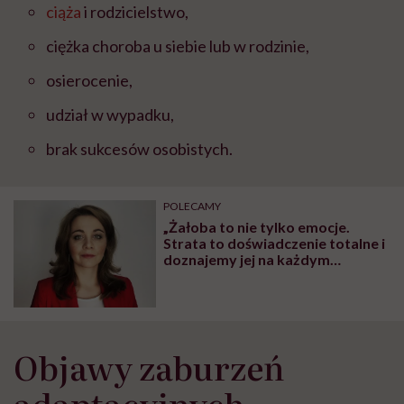
ciąża
i rodzicielstwo,
ciężka choroba u siebie lub w rodzinie,
osierocenie,
udział w wypadku,
brak sukcesów osobistych.
POLECAMY
„Żałoba to nie tylko emocje.
Strata to doświadczenie totalne i
doznajemy jej na każdym
poziomie naszego
funkcjonowania” – mówi
psycholożka Katarzyna
Binkiewicz
Objawy zaburzeń
adaptacyjnych