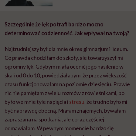
„rób jeszcze więcej”
Szczególnie że lęk potrafi bardzo mocno
determinować codzienność. Jak wpływał na twoją?
Najtrudniejszy był dla mnie okres gimnazjum i liceum.
Co prawda chodziłam do szkoły, ale towarzyszył mi
ogromny lęk. Gdybym miała ocenić jego nasilenie w
skali od 0 do 10, powiedziałabym, że przez większość
czasu funkcjonowałam na poziomie dziesięciu. Prawie
nic nie pamiętam z wielu rozmów z rówieśnikami, bo
było we mnie tyle napięcia i
stresu
, że trudno było mi
być naprawdę obecną. Miałam znajomych, bywałam
zapraszana na spotkania, ale coraz częściej
odmawiałam. W pewnym momencie bardzo się