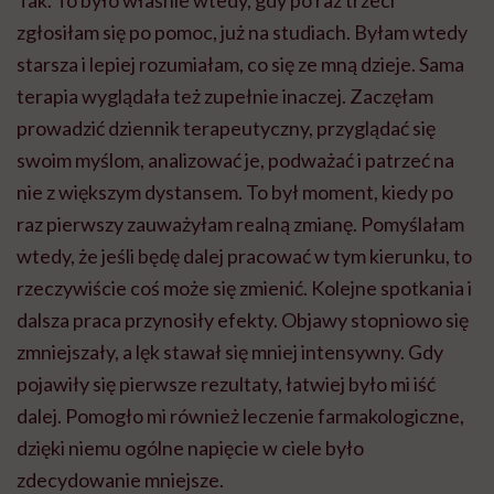
zgłosiłam się po pomoc, już na studiach. Byłam wtedy
starsza i lepiej rozumiałam, co się ze mną dzieje. Sama
terapia wyglądała też zupełnie inaczej. Zaczęłam
prowadzić dziennik terapeutyczny, przyglądać się
swoim myślom, analizować je, podważać i patrzeć na
nie z większym dystansem. To był moment, kiedy po
raz pierwszy zauważyłam realną zmianę. Pomyślałam
wtedy, że jeśli będę dalej pracować w tym kierunku, to
rzeczywiście coś może się zmienić. Kolejne spotkania i
dalsza praca przynosiły efekty. Objawy stopniowo się
zmniejszały, a lęk stawał się mniej intensywny. Gdy
pojawiły się pierwsze rezultaty, łatwiej było mi iść
dalej. Pomogło mi również leczenie farmakologiczne,
dzięki niemu ogólne napięcie w ciele było
zdecydowanie mniejsze.