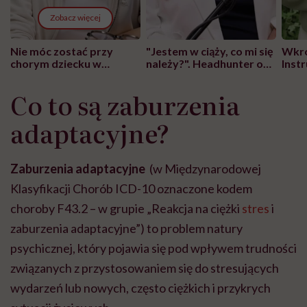
Zobacz więcej
Nie móc zostać przy
"Jestem w ciąży, co mi się
Wkró
chorym dziecku w
należy?". Headhunter o
Inst
szpitalu to tortura.
zmianie pokoleniowej u
atak
"Przeszkadzać w tym
kobiet w ciąży na rynku
wars
Co to są zaburzenia
może chyba tylko
pracy
eksp
głupota i brak
adaptacyjne?
wyobraźni"
Zaburzenia adaptacyjne
(w Międzynarodowej
Klasyfikacji Chorób ICD-10 oznaczone kodem
choroby F43.2 – w grupie „Reakcja na ciężki
stres
i
zaburzenia adaptacyjne”) to problem natury
psychicznej, który pojawia się pod wpływem trudności
związanych z przystosowaniem się do stresujących
wydarzeń lub nowych, często ciężkich i przykrych