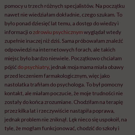
pomocy u trzech różnych specjalistów. Na początku
nawet nie wiedziałam dokładnie, czego szukam. To
było ponad dziesięć lat temu, a dostęp do wiedzy i
informacji o
zdrowiu psychicznym
wyglądał wtedy
zupełnie inaczej niż dziś. Sama próbowałam znaleźć
odpowiedzi na internetowych forach, ale takich
miejsc było bardzo niewiele. Początkowo chciałam
pójść
do psychiatry
, jednak moja mama miała obawy
przed leczeniem farmakologicznym, więc jako
nastolatka trafiłam do psychologa. To był pomocny
kontakt, ale miałam poczucie, że moje trudności nie
zostały do końca zrozumiane. Chodziłam na terapię
przez kilka lat i rzeczywiście nastąpiła poprawa,
jednak problem nie zniknął. Lęk nieco się uspokoił, na
tyle, że mogłam funkcjonować, chodzić do szkoły i