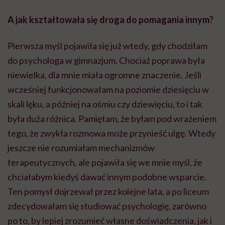
A jak kształtowała się droga do pomagania innym?
Pierwsza myśl pojawiła się już wtedy, gdy chodziłam
do psychologa w gimnazjum. Chociaż poprawa była
niewielka, dla mnie miała ogromne znaczenie. Jeśli
wcześniej funkcjonowałam na poziomie dziesięciu w
skali lęku, a później na ośmiu czy dziewięciu, to i tak
była duża różnica. Pamiętam, że byłam pod wrażeniem
tego, że zwykła rozmowa może przynieść ulgę. Wtedy
jeszcze nie rozumiałam mechanizmów
terapeutycznych, ale pojawiła się we mnie myśl, że
chciałabym kiedyś dawać innym podobne wsparcie.
Ten pomysł dojrzewał przez kolejne lata, a po liceum
zdecydowałam się studiować psychologię, zarówno
po to, by lepiej zrozumieć własne doświadczenia, jak i