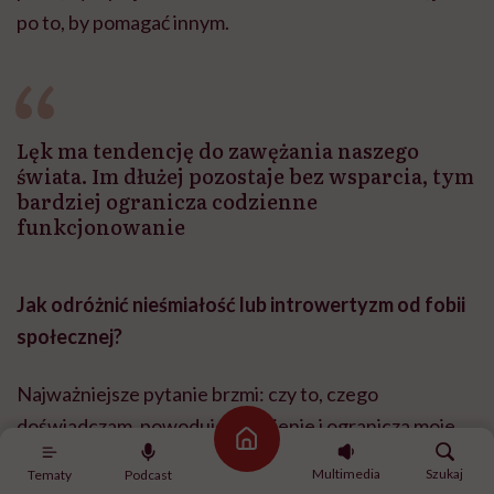
po to, by pomagać innym.
Lęk ma tendencję do zawężania naszego
świata. Im dłużej pozostaje bez wsparcia, tym
bardziej ogranicza codzienne
funkcjonowanie
Jak odróżnić nieśmiałość lub introwertyzm od fobii
społecznej?
Najważniejsze pytanie brzmi: czy to, czego
doświadczam, powoduje cierpienie i ogranicza moje
Strona główna
życie? Introwertycy często wolą spędzać czas sami,
Multimedia
Szukaj
Tematy
Podcast
ale wynika to z ich preferencji. Kontakty społeczne