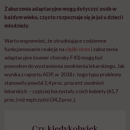
Zaburzenia adaptacyjne mogą dotyczyć osób w
każdym wieku, często rozpoznaje się je już u dzieci i
młodzieży.
Warto wspomnieć, że utrudniające codzienne
funkcjonowanie reakcje na
ciężki stres
i zaburzenia
adaptacyjne (numer choroby F43) mogą być
powodem do wystawienia zwolnienia lekarskiego. Jak
wynika z raportu ADP, w 2018 r. tego typu problemy
stanowiły powód 2,4 proc. procent zwolnień
lekarskich – częściej korzystały z nich kobiety (65,7
proc.) niż mężczyźni (34,2 proc.).
Czy kiedykolwiek