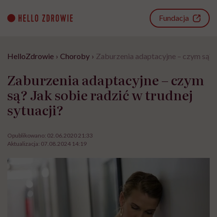
Go
to
Fundacja
content
HelloZdrowie
›
Choroby
›
Zaburzenia adaptacyjne – czym są? Ja
Zaburzenia adaptacyjne – czym
są? Jak sobie radzić w trudnej
sytuacji?
Opublikowano:
02.06.2020 21:33
Aktualizacja:
07.08.2024 14:19