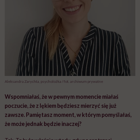
Aleksandra Zarychta, psycholożka / fot. archiwum prywatne
Wspomniałaś, że w pewnym momencie miałaś
poczucie, że z lękiem będziesz mierzyć się już
zawsze. Pamiętasz moment, w którym pomyślałaś,
że może jednak będzie inaczej?
Tak. To było właśnie wtedy, gdy po raz trzeci