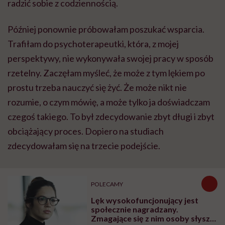
radzić sobie z codziennością.
Później ponownie próbowałam poszukać wsparcia.
Trafiłam do psychoterapeutki, która, z mojej
perspektywy, nie wykonywała swojej pracy w sposób
rzetelny. Zaczęłam myśleć, że może z tym lękiem po
prostu trzeba nauczyć się żyć. Że może nikt nie
rozumie, o czym mówię, a może tylko ja doświadczam
czegoś takiego. To był zdecydowanie zbyt długi i zbyt
obciążający proces. Dopiero na studiach
zdecydowałam się na trzecie podejście.
POLECAMY
Lęk wysokofuncjonujący jest
społecznie nagradzany.
Zmagające się z nim osoby słyszą: