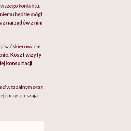
erwszego kontaktu.
 niemu będzie mógł
raz narządów z nim
pisać skierowanie
tnie.
Koszt wizyty
ej konsultacji
zeciwzapalnym oraz
 i przyspieszają