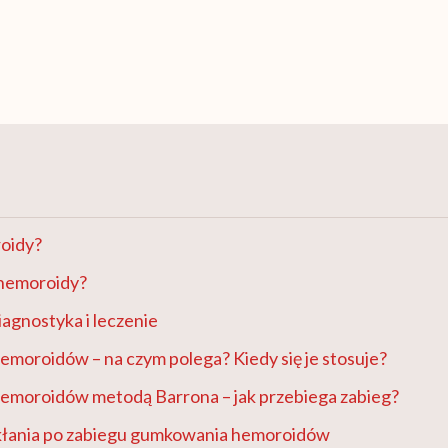
roidy?
 hemoroidy?
agnostyka i leczenie
moroidów – na czym polega? Kiedy się je stosuje?
moroidów metodą Barrona – jak przebiega zabieg?
łania po zabiegu gumkowania hemoroidów