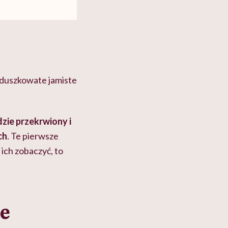
duszkowate jamiste
dzie przekrwiony i
ch
. Te pierwsze
 ich zobaczyć, to
e