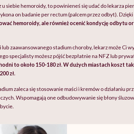
 u siebie hemoroidy, to powinieneś się udać do lekarza pi
ona on badanie per rectum (palcem przez odbyt). Dzięki
zować hemoroidy, ale również ocenić kondycję odbytu o
i lub zaawansowanego stadium choroby, lekarz może Ci wy
ego specjalisty możesz pójść bezpłatnie na NFZ lub prywa
odni to około 150-180 zł. W dużych miastach koszt taki
200 zł.
ium zaleca się stosowanie maści i kremów o działaniu pr
zych. Wspomagają one odbudowywanie się błony śluzowej
dbycie.