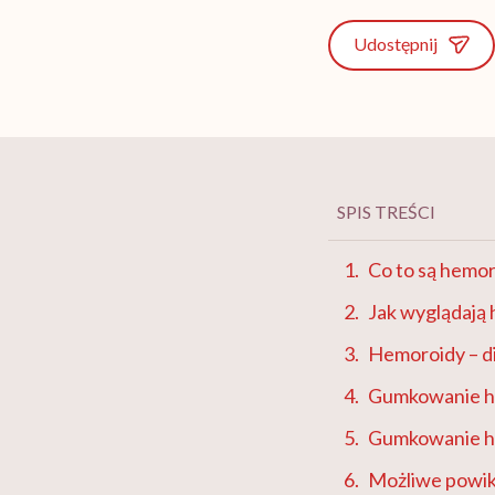
Udostępnij
SPIS TREŚCI
Co to są hemo
Jak wyglądają
Hemoroidy – di
Gumkowanie he
Gumkowanie he
Możliwe powik