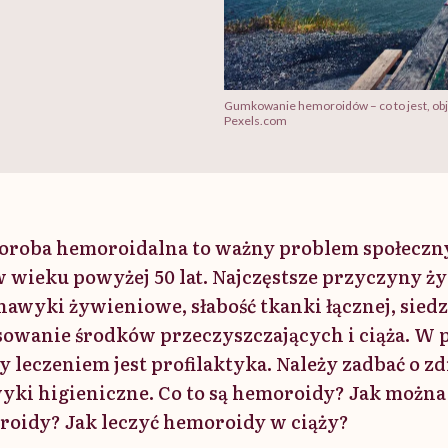
Gumkowanie hemoroidów – co to jest, obja
Pexels.com
roba hemoroidalna to ważny problem społeczny.
w wieku powyżej 50 lat. Najczęstsze przyczyny 
e nawyki żywieniowe, słabość tkanki łącznej, siedz
sowanie środków przeczyszczających i ciąża. W
 leczeniem jest profilaktyka. Należy zadbać o zd
ki higieniczne. Co to są hemoroidy? Jak można 
oidy? Jak leczyć hemoroidy w ciąży?