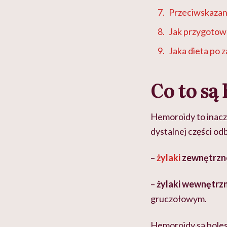
Przeciwskaza
Jak przygotow
Jaka dieta po 
Co to są
Hemoroidy to inacz
dystalnej części o
–
żylaki
zewnętrzn
–
żylaki wewnętrz
gruczołowym.
Hemoroidy są bole