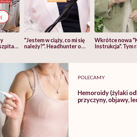
j
zy
"Jestem w ciąży, co mi się
Wkrótce nowa "
szpitalu
należy?". Headhunter o
Instrukcja". Tym 
szkadzać
zmianie pokoleniowej u
atakach paniki. Z
tylko
kobiet w ciąży na rynku
warsztat pacjen
braźni"
pracy
ekspercki
POLECAMY
Hemoroidy (żylaki od
przyczyny, objawy, le