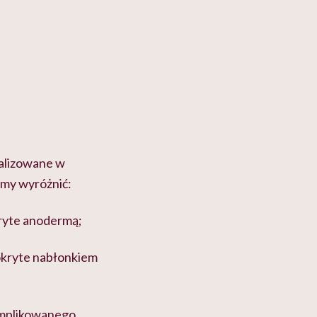
kalizowane w
emy wyróżnić:
okryte anodermą;
pokryte nabłonkiem
omplikowanego