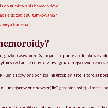
nia do gumkowania hemoroidów
ać się do zabiegu gumkowania?
zabiegu Barrona?
 hemoroidy?
ej guzki krwawnicze. Są to jamiste poduszki tkankowe zlo
dbytnicy i w kanale odbytu. Z uwagi na umiejscowienie moż
e
– umiejscowione poniżej linii grzebieniastej, które są p
ne
– umiejscowione powyżej linii grzebieniastej, które są 
sne i uciążliwe. W początkowym stadium nie wymagają sk