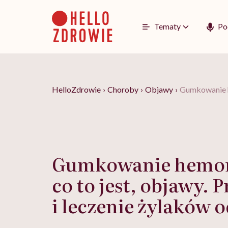
Go
to
content
Tematy
Po
HelloZdrowie
›
Choroby
›
Objawy
›
Gumkowanie he
Gumkowanie hemor
co to jest, objawy. 
i leczenie żylaków 