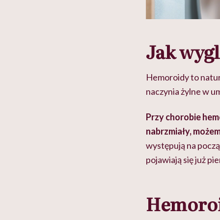
Jak wyg
Hemoroidy to natu
naczynia żylne w u
Przy chorobie hemo
nabrzmiały, może
występują na pocz
pojawiają się już p
Hemoroid