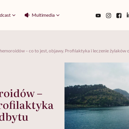
Multimedia
dcast
moroidów – co to jest, objawy. Profilaktyka i leczenie żylaków
oidów –
Profilaktyka
odbytu