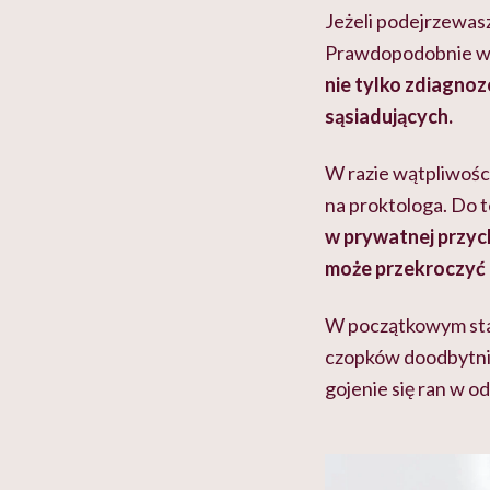
Jeżeli podejrzewasz
Prawdopodobnie wyk
nie tylko zdiagno
sąsiadujących.
W razie wątpliwośc
na proktologa. Do t
w prywatnej przych
może przekroczyć 
W początkowym stad
czopków doodbytnic
gojenie się ran w o