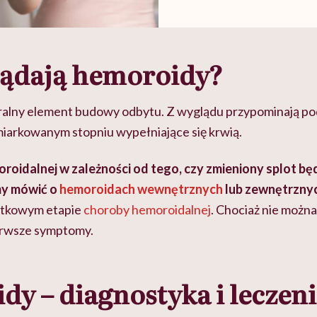
lądają hemoroidy?
ralny element budowy odbytu. Z wyglądu przypominają po
miarkowanym stopniu wypełniające się krwią.
roidalnej w zależności od tego, czy zmieniony splot bę
my mówić o
hemoroidach wewnętrznych
lub zewnętrzny
ątkowym etapie
choroby hemoroidalnej
. Chociaż nie można
ierwsze symptomy.
y – diagnostyka i leczeni