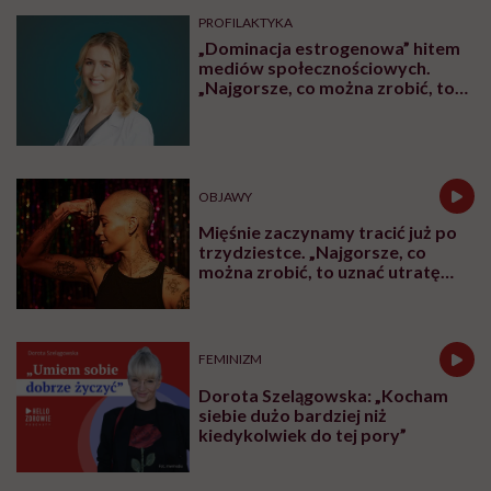
PROFILAKTYKA
„Dominacja estrogenowa” hitem
mediów społecznościowych.
„Najgorsze, co można zrobić, to
leczyć modne hasło”
OBJAWY
Mięśnie zaczynamy tracić już po
trzydziestce. „Najgorsze, co
można zrobić, to uznać utratę
sprawności za nieunikniony
element starzenia”
FEMINIZM
Dorota Szelągowska: „Kocham
siebie dużo bardziej niż
kiedykolwiek do tej pory”