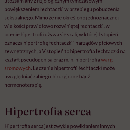
utożsamiany z fizjologicznym tymczasowym
powiększeniem łechtaczki w przebiegu pobudzenia
seksualnego. Mimo że nie określono jednoznacznej
wielkości prawidłowo rozwiniętej łechtaczki, w
ocenie hipertrofii używa się skali, w której I stopień
oznacza hipertrofię łechtaczki i narządów płciowych
zewnętrznych, a V stopień to hipertrofia łechtaczki na
kształt pseudopenisa oraz m.in. hipertrofia
warg
sromowych
. Leczenie hipertrofii łechtaczki może
uwzględniać zabiegi chirurgiczne bądź
hormonoterapię.
Hipertrofia serca
Hipertrofia serca jest zwykle powikłaniem innych