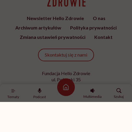
Newsletter Hello Zdrowie
O nas
Archiwum artykułów
Polityka prywatności
Zmiana ustawień prywatności
Kontakt
Skontaktuj się z nami
Fundacja Hello Zdrowie
ul. Poleczki 35
02-822 Warszawa
Strona główna
NIP 9512613236
Multimedia
Szukaj
Tematy
Podcast
Kontakt z redakcją
redakcja@hellozdrowie.pl
Dołącz do naszej społeczności