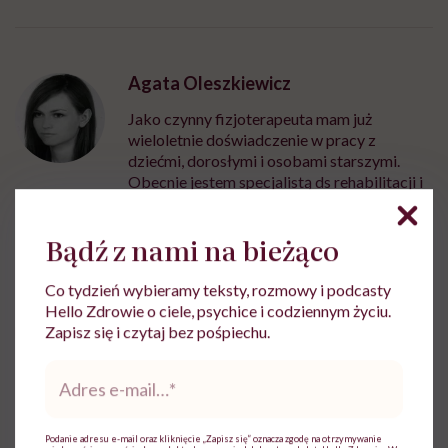
Agata Oleszkiewicz
Jako czynny fizjoterapeuta mam już
wieloletnie doświadczenie w pracy z
dziećmi, dorosłymi i osobami starszymi.
Obecnie jestem specjalistą ds rehabilitacji i
oligofrenopedagogiem w branży terapii
zajęciowej.
Bądź z nami na bieżąco
Zobacz profil
Co tydzień wybieramy teksty, rozmowy i podcasty
Hello Zdrowie o ciele, psychice i codziennym życiu.
Zapisz się i czytaj bez pośpiechu.
Udostępnij
Adres
e-
mail
*
Powiązane tematy:
Podanie adresu e-mail oraz kliknięcie „Zapisz się” oznacza zgodę na otrzymywanie