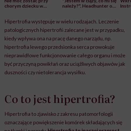
Nie móc zostać przy
"Jestem w ciąży, co mi się
Wkró
chorym dziecku w
należy?". Headhunter o
Inst
szpitalu to tortura.
zmianie pokoleniowej u
atak
"Przeszkadzać w tym
kobiet w ciąży na rynku
wars
Hipertrofia występuje w wielu rodzajach. Leczenie
może chyba tylko
pracy
eksp
głupota i brak
patologicznych hipertrofii zalecane jest w przypadku,
wyobraźni"
kiedy wpływa ona na pracę danego narządu, np.
hipertrofia lewego przedsionka serca prowokuje
nieprawidłowe funkcjonowanie całego organu i może
być przyczyną powikłań oraz uciążliwych objawów jak
duszności czy nietolerancja wysiłku.
Co to jest hipertrofia?
Hipertrofia to zjawisko z zakresu patomorfologii
oznaczające powiększenie komórek składających się
na tkanki i narządy.
Hipertrofia to inaczej przerost