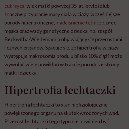
cukrzyca
, wiek matki powyżej 35 lat, otyłość lub
znaczne przybranie masy ciała w ciąży, wcześniejsze
porody hipertroficzne,
nadciśnienie tętnicze
, płeć
męska oraz wady genetyczne dziecka, np. zespół
Beckwitha-Wiedemanna objawiający się przerostami
licznych organów. Szacuje się, że hipertrofia w ciąży
występuje makrosomia płodu u blisko 10% ciąż i może
wywołać wiele powikłań w trakcie porodu ze strony
matki i dziecka.
Hipertrofia łechtaczki
Hipertrofia łechtaczki to stan niefizjologicznie
powiększonego organu na skutek wrodzonych wad.
Przerost łechtaczki tego typu nie powinien być