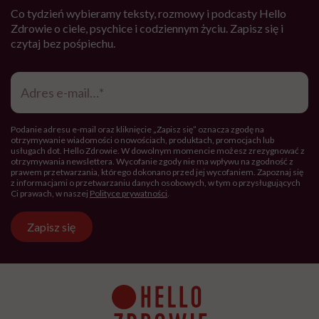
Co tydzień wybieramy teksty, rozmowy i podcasty Hello
Zdrowie o ciele, psychice i codziennym życiu. Zapisz się i
czytaj bez pośpiechu.
Adres
e-
mail
*
Podanie adresu e-mail oraz kliknięcie „Zapisz się” oznacza zgodę na
otrzymywanie wiadomości o nowościach, produktach, promocjach lub
usługach dot. Hello Zdrowie. W dowolnym momencie możesz zrezygnować z
otrzymywania newslettera. Wycofanie zgody nie ma wpływu na zgodność z
prawem przetwarzania, którego dokonano przed jej wycofaniem. Zapoznaj się
z informacjami o przetwarzaniu danych osobowych, w tym o przysługujących
Ci prawach, w naszej
Polityce prywatności
.
Zapisz się