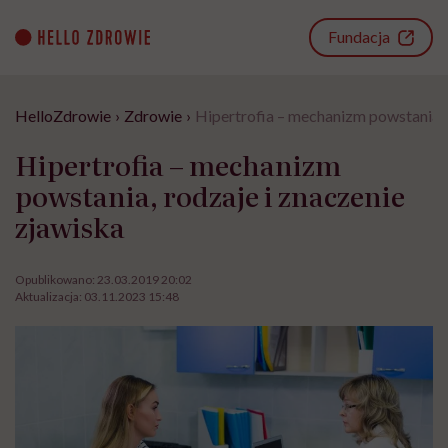
Go
to
Fundacja
content
HelloZdrowie
›
Zdrowie
›
Hipertrofia – mechanizm powstania, 
Hipertrofia – mechanizm
powstania, rodzaje i znaczenie
zjawiska
Opublikowano:
23.03.2019 20:02
Aktualizacja:
03.11.2023 15:48