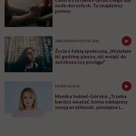
osób dorosłych. Tu znajdziesz
pomoc
ZABURZENIA PSYCHICZNE
Życie z fobią społeczną. „Wolałam
iść godzinę pieszo, niż wsiąść do
autobusu czy pociągu”
MINDFULNESS
Monika Sobień-Górska: „Trzeba
bardzo uważać, komu oddajemy
swoją wrażliwość, pieniądze i
zaufanie”