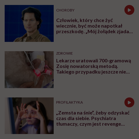
CHOROBY
Człowiek, który chce żyć
wiecznie, być może napotkał
przeszkodę. „Mój żołądek zjada
sam siebie”
ZDROWIE
Lekarze uratowali 700-gramową
Zosię nowatorską metodą.
Takiego przypadku jeszcze nie
było
PROFILAKTYKA
„Zemsta na śnie”, żeby odzyskać
czas dla siebie. Psychiatra
tłumaczy, czym jest revenge
bedtime procrastination