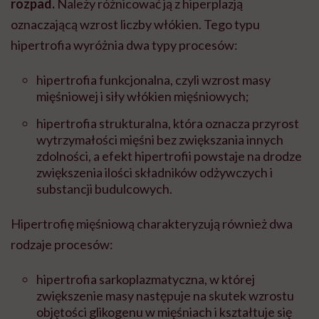
rozpad.
Należy różnicować ją z hiperplazją
oznaczającą wzrost liczby włókien. Tego typu
hipertrofia wyróżnia dwa typy procesów:
hipertrofia funkcjonalna, czyli wzrost masy
mięśniowej i siły włókien mięśniowych;
hipertrofia strukturalna, która oznacza przyrost
wytrzymałości mięśni bez zwiększania innych
zdolności, a efekt hipertrofii powstaje na drodze
zwiększenia ilości składników odżywczych i
substancji budulcowych.
Hipertrofię mięśniową charakteryzują również dwa
rodzaje procesów:
hipertrofia sarkoplazmatyczna, w której
zwiększenie masy następuje na skutek wzrostu
objętości glikogenu w mięśniach i kształtuje się