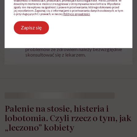
Medycyna
wiadomości o nowościach, produktach, promocjach lub usługach dot. Hello Zdrowie. W
dowolnym momencie możesz zrezygnować z otrzymywania newslettera. Wycofanie
zgody nie ma wpływu na zgodność z prawem przetwarzania, którego dokonano przed
jej wycofaniem. Zapoznaj się z informacjami o przetwarzaniu danych osobowych, w tym
o przysługujących Ci prawach, w naszej
Polityce prywatności
.
Zapisz się
Treści zawarte w serwisie mają wyłącznie
i
charakter informacyjny i nie stanowią porady
lekarskiej. Pamiętaj, że w przypadku
problemów ze zdrowiem należy bezwzględnie
skonsultować się z lekarzem.
Palenie na stosie, histeria i
lobotomia. Czyli rzecz o tym, jak
„leczono” kobiety