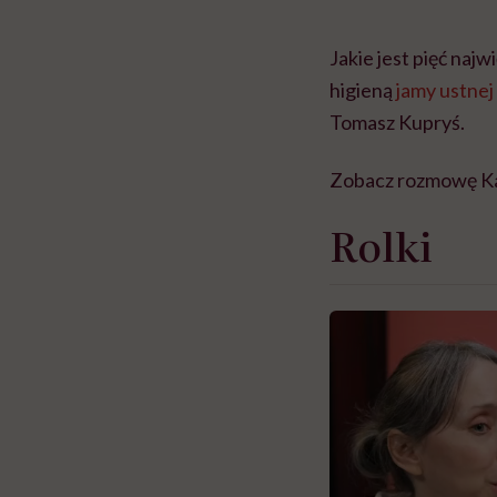
Jakie jest pięć naj
higieną
jamy ustnej
Tomasz Kupryś.
Zobacz rozmowę Ka
Rolki