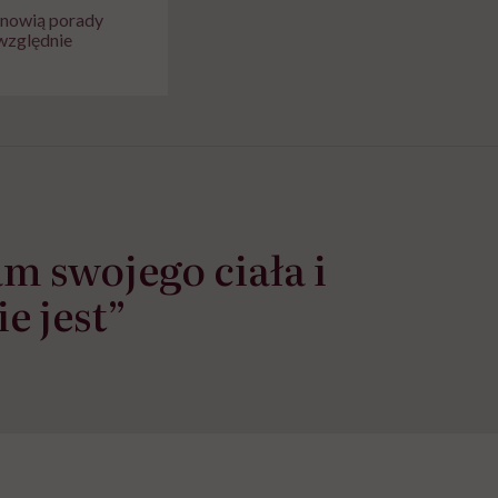
tanowią porady
względnie
m swojego ciała i
e jest”