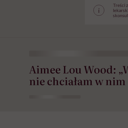
Treści 
i
lekarsk
skonsul
Aimee Lou Wood: „W 
nie chciałam w nim b