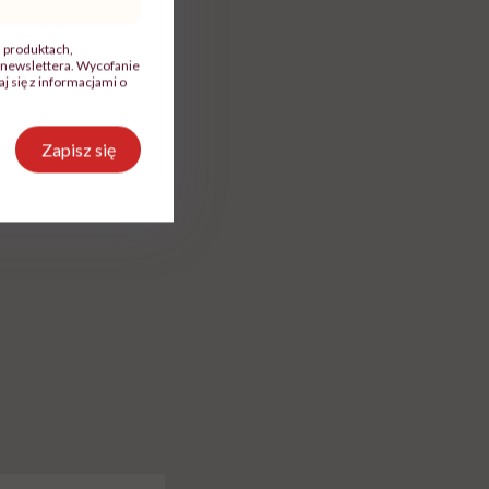
tube
.
, produktach,
newslettera. Wycofanie
 się z informacjami o
Zapisz się
Udostępnij