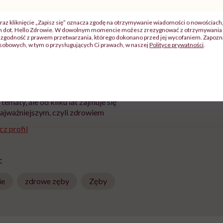
ównież jej fragmenty, znajdziesz na naszym
kanale na You
raz kliknięcie „Zapisz się” oznacza zgodę na otrzymywanie wiadomości o nowościach
ch dot. Hello Zdrowie. W dowolnym momencie możesz zrezygnować z otrzymywania 
zgodność z prawem przetwarzania, którego dokonano przed jej wycofaniem. Zapoznaj
sobowych, w tym o przysługujących Ci prawach, w naszej
Polityce prywatności
.
an Dąbek
iach od początku wieku. Pisał na
 tematy, ale od kilku lat zajmuje się
ajważniejszym, czyli zdrowiem
z profil
:
ie
zdrowe zęby
Zęby