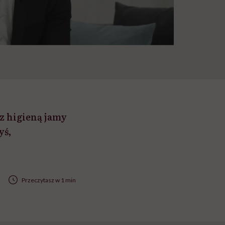
z higieną jamy
yś,
Przeczytasz w 1 min