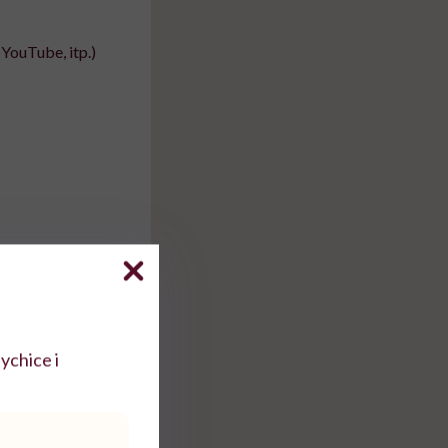
YouTube, itp.)
n.
jaka
dieta jest
ychice i
izm
, jak dbać o
ty.