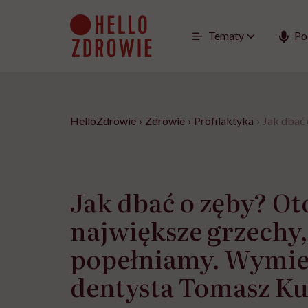
Go
to
content
Tematy
Po
HelloZdrowie
›
Zdrowie
›
Profilaktyka
›
Jak dbać 
Jak dbać o zęby? Ot
największe grzechy,
popełniamy. Wymie
dentysta Tomasz K