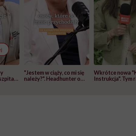
j
zy
"Jestem w ciąży, co mi się
Wkrótce nowa "
szpitalu
należy?". Headhunter o
Instrukcja". Tym 
szkadzać
zmianie pokoleniowej u
atakach paniki. Z
tylko
kobiet w ciąży na rynku
warsztat pacjen
braźni"
pracy
ekspercki