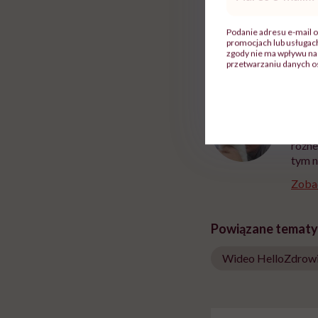
mail
*
Całą rozmowę, jak r
Podanie adresu e-mail o
promocjach lub usługa
zgody nie ma wpływu na 
przetwarzaniu danych o
Adri
W med
różne
tym n
Zobac
Powiązane tematy
Wideo HelloZdrow