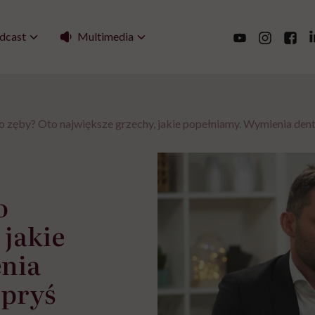
Multimedia
dcast
o zęby? Oto największe grzechy, jakie popełniamy. Wymienia de
o
 jakie
nia
upryś