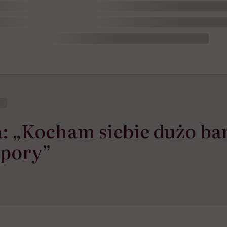
 „Kocham siebie dużo bar
 pory”