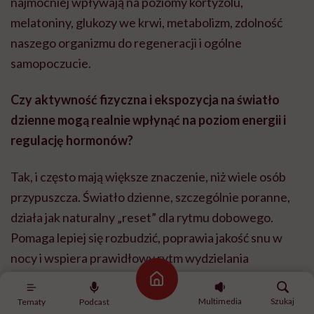
najmocniej wpływają na poziomy kortyzolu,
melatoniny, glukozy we krwi, metabolizm, zdolność
naszego organizmu do regeneracji i ogólne
samopoczucie.
Czy aktywność fizyczna i ekspozycja na światło
dzienne mogą realnie wpłynąć na poziom energii i
regulację hormonów?
Tak, i często mają większe znaczenie, niż wiele osób
przypuszcza. Światło dzienne, szczególnie poranne,
działa jak naturalny „reset” dla rytmu dobowego.
Pomaga lepiej się rozbudzić, poprawia jakość snu w
nocy i wspiera prawidłowy rytm wydzielania
hormonów. Z kolei aktywność fizyczna poprawia
Strona główna
wrażliwość naszych komórek na insulinę, dotlenienie
Multimedia
Szukaj
Tematy
Podcast