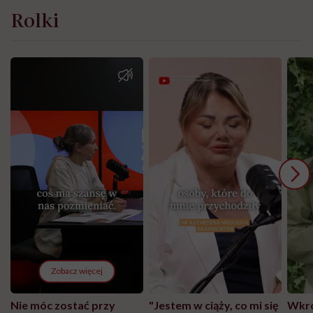
Rolki
Zobacz więcej
Nie móc zostać przy
"Jestem w ciąży, co mi się
Wkró