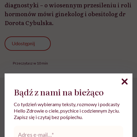
diagnostyki – o wiosennym przesileniu i roli
hormonów mówi ginekolog i obesitolog dr
Dorota Cybulska.
Udostępnij
Przeczytasz w 10 min
Bądź z nami na bieżąco
Klaudia Kierzkowska, Hello Zdrowie: Powszechnie
kojarzymy wiosnę z przypływem energii, a
Co tydzień wybieramy teksty, rozmowy i podcasty
Hello Zdrowie o ciele, psychice i codziennym życiu.
tymczasem okazuje się, że wiele osób odczuwa w
Zapisz się i czytaj bez pośpiechu.
tym czasie większe zmęczenie. Skąd bierze się ten
Adres
paradoks?
e-