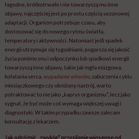
łagodne, krótkotrwałe i nie towarzyszą mu inne
objawy, najczęściej jest po prostu częścią sezonowej
adaptacji. Organizm potrzebuje czasu, aby
dostosować się do nowego rytmu światła,
temperatury i aktywności. Natomiast jeśli spadek
energii utrzymuje się tygodniami, pogarsza się jakość
życia pomimo snu i odpoczynku lub spadkowi energii
towarzyszą inne objawy, takie jak mgła mózgowa,
kołatania serca,
wypadanie włosów
, zaburzenia cyklu
miesiączkowego czy obniżony nastrój, warto
potraktować to nie jako „kaprys organizmu”, lecz jako
sygnał, że być może coś wymaga większej uwagi i
diagnostyki. W takim przypadku zawsze zalecam
konsultację z lekarzem.
Jak odróżnić „zwykłe” przesilenie wiosenne od