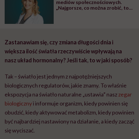
mediów społecznościowych.
„Najgorsze, co można zrobić, to
leczyć modne hasło”
Zastanawiam się, czy zmiana długości dnia i
większa ilość światła rzeczywiście wpływają na
nasz układ hormonalny? Jeśli tak, to w jaki sposób?
Tak – światło jest jednym z najpotężniejszych
biologicznych regulatorów, jakie znamy. To właśnie
ekspozycja na światło naturalne „ustawia” nasz
zegar
biologiczny
i informuje organizm, kiedy powinien się
obudzić, kiedy aktywować metabolizm, kiedy powinien
być najbardziej nastawiony na działanie, a kiedy zacząć
się wyciszać.