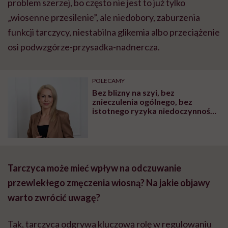
problem szerzej, bo często nie jest to już tylko
„wiosenne przesilenie”, ale niedobory, zaburzenia
funkcji tarczycy, niestabilna glikemia albo przeciążenie
osi podwzgórze-przysadka-nadnercza.
POLECAMY
Bez blizny na szyi, bez
znieczulenia ogólnego, bez
istotnego ryzyka niedoczynności.
O ablacji guzów tarczycy
rozmawiamy z Agnieszką
Szyman-Nurczyk
Tarczyca może mieć wpływ na odczuwanie
przewlekłego zmęczenia wiosną? Na jakie objawy
warto zwrócić uwagę?
Tak, tarczyca odgrywa kluczową rolę w regulowaniu