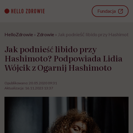
Go
to
Fundacja
content
HelloZdrowie
›
Zdrowie
›
Jak podnieść libido przy Hashimot
Jak podnieść libido przy
Hashimoto? Podpowiada Lidia
Wójcik z Ogarnij Hashimoto
Opublikowano:
20.05.2020 09:31
Aktualizacja:
16.11.2023 13:37