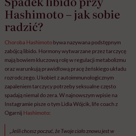
Spadek libido przy
Hashimoto – jak sobie
radzić?
Choroba Hashimoto
bywa nazywana podstępnym
zabójcą libido. Hormony wytwarzane przez tarczycę
mają bowiem kluczową rolę w regulacji metabolizmu
oraz warunkują prawidłową pracę żeńskiego układu
rozrodczego. U kobiet z autoimmunologicznym
zapaleniem tarczycy potrzeby seksualne często
spadają niemal do zera. W najnowszym wpisie na
Instagramie pisze o tym Lidia Wójcik, life coach z
Ogarnij
Hashimoto
:
„Jeśli chcesz poczuć, że Twoje ciało znowu jest w