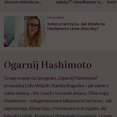
chorym dziecku w
należy?". Headhunter o
Inst
szpitalu to tortura.
zmianie pokoleniowej u
atak
"Przeszkadzać w tym
kobiet w ciąży na rynku
wars
może chyba tylko
pracy
eksp
POLECAMY
głupota i brak
Selen a tarczyca. Jak działa na
wyobraźni"
Hashimoto i inne choroby?
Ogarnij Hashimoto
Grupę wsparcia i program „Ogarnij Hashimoto”
prowadzą Lidia Wójcik i Kamila Boguska – jak same o
sobie mówią – life coach i trenerki zmiany. Obie mają
Hashimoto – zdiagnozowane kilkanaście lat temu. Jak
zapewniają, dzisiaj żyją z Hashimoto w przyjaźni, ale
bywało różnie. Ponieważ doskonale rozumieją, z czym