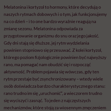
Melatonina i kortyzol to hormony, które decydują o
naszych rytmach dobowych i o tym, jak funkcjonujemy
na co dzień – i to one bardzo wyraźnie reagują na
zmianę sezonu. Melatonina odpowiada za
przygotowanie organizmu do snu oraz jego jakość.
Gdy dni stają się dłuższe, jej rytm wydzielania
powinien stopniowo się przesuwać. Z kolei kortyzol,
którego poziom fizjologicznie powinien być najwyższy
rano, ma pomagać nam obudzić się i rozpocząć
aktywność. Problem pojawia się wówczas, gdy ten
rytm przestaje być zsynchronizowany – wtedy wiele
osób doświadcza bardzo charakterystycznego stanu:
rano trudno im się „uruchomić”, a wieczorem trudno
się wyciszyć i zasnąć. To jeden z najczęstszych
mechanizmów, które stoją za wiosennym zmęczeniem