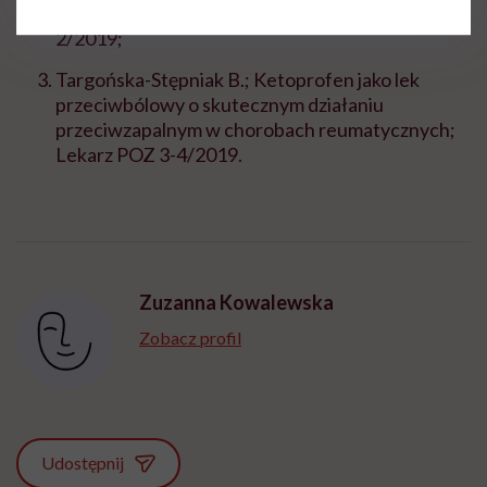
podstawowej opieki zdrowotnej; Lekarz POZ
2/2019;
Targońska-Stępniak B.; Ketoprofen jako lek
przeciwbólowy o skutecznym działaniu
przeciwzapalnym w chorobach reumatycznych;
Lekarz POZ 3-4/2019.
Zuzanna Kowalewska
Zobacz profil
Udostępnij