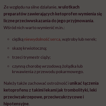
Ze względu na silne działanie,
w ulotkach
preparatów zawierających ketoprofen wymienia się
liczne przeciwwskazania do jego przyjmowania
.
Wśród nich warto wymienić m.in.:
ciężką
niewydolność serca
, wątroby lub nerek;
skazę krwiotoczną;
trzeci trymestr ciąży;
czynną chorobę wrzodową żołądka lub
krwawienia z przewodu pokarmowego.
Należy także zachować ostrożność i
unikać łączenia
ketoprofenu z takimi lekami jak trombolityki, leki
przeciwzakrzepowe, przeciwcukrzycowe i
hipotensyjne
.