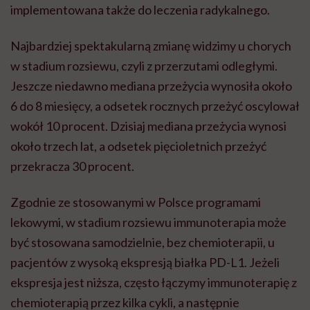
implementowana także do leczenia radykalnego.
Najbardziej spektakularną zmianę widzimy u chorych
w stadium rozsiewu, czyli z przerzutami odległymi.
Jeszcze niedawno mediana przeżycia wynosiła około
6 do 8 miesięcy, a odsetek rocznych przeżyć oscylował
wokół 10 procent. Dzisiaj mediana przeżycia wynosi
około trzech lat, a odsetek pięcioletnich przeżyć
przekracza 30 procent.
Zgodnie ze stosowanymi w Polsce programami
lekowymi, w stadium rozsiewu immunoterapia może
być stosowana samodzielnie, bez chemioterapii, u
pacjentów z wysoką ekspresją białka PD-L1. Jeżeli
ekspresja jest niższa, często łączymy immunoterapię z
chemioterapią przez kilka cykli, a następnie