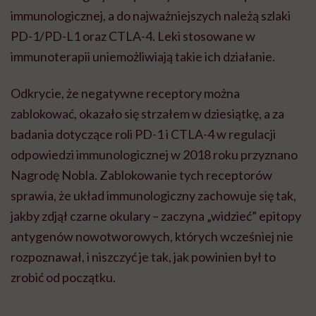
immunologicznej, a do najważniejszych należą szlaki
PD-1/PD-L1 oraz CTLA-4. Leki stosowane w
immunoterapii uniemożliwiają takie ich działanie.
Odkrycie, że negatywne receptory można
zablokować, okazało się strzałem w dziesiątkę, a za
badania dotyczące roli PD-1 i CTLA-4 w regulacji
odpowiedzi immunologicznej w 2018 roku przyznano
Nagrodę Nobla. Zablokowanie tych receptorów
sprawia, że układ immunologiczny zachowuje się tak,
jakby zdjął czarne okulary – zaczyna „widzieć” epitopy
antygenów nowotworowych, których wcześniej nie
rozpoznawał, i niszczyć je tak, jak powinien był to
zrobić od początku.