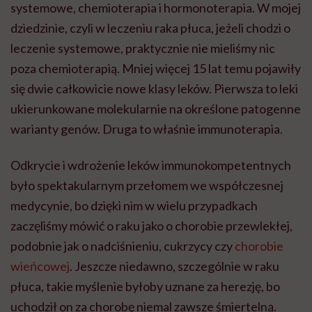
systemowe, chemioterapia i hormonoterapia. W mojej
dziedzinie, czyli w leczeniu raka płuca, jeżeli chodzi o
leczenie systemowe, praktycznie nie mieliśmy nic
poza chemioterapią. Mniej więcej 15 lat temu pojawiły
się dwie całkowicie nowe klasy leków. Pierwsza to leki
ukierunkowane molekularnie na określone patogenne
warianty genów. Druga to właśnie immunoterapia.
Odkrycie i wdrożenie leków immunokompetentnych
było spektakularnym przełomem we współczesnej
medycynie, bo dzięki nim w wielu przypadkach
zaczęliśmy mówić o raku jako o chorobie przewlekłej,
podobnie jak o nadciśnieniu, cukrzycy czy
chorobie
wieńcowej
. Jeszcze niedawno, szczególnie w raku
płuca, takie myślenie byłoby uznane za herezję, bo
uchodził on za chorobę niemal zawsze śmiertelną.