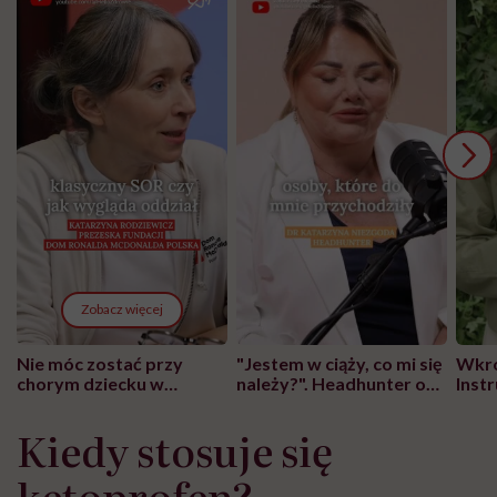
Zobacz więcej
Nie móc zostać przy
"Jestem w ciąży, co mi się
Wkró
chorym dziecku w
należy?". Headhunter o
Inst
szpitalu to tortura.
zmianie pokoleniowej u
atak
"Przeszkadzać w tym
kobiet w ciąży na rynku
wars
Kiedy stosuje się
może chyba tylko
pracy
eksp
głupota i brak
ketoprofen?
wyobraźni"