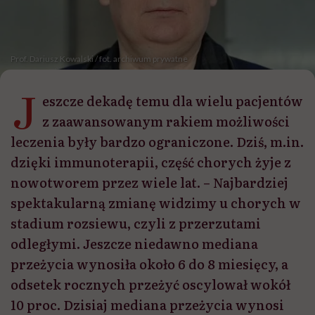
Prof. Dariusz Kowalski / fot. archiwum prywatne
J
eszcze dekadę temu dla wielu pacjentów
z zaawansowanym rakiem możliwości
leczenia były bardzo ograniczone. Dziś, m.in.
dzięki immunoterapii, część chorych żyje z
nowotworem przez wiele lat. – Najbardziej
spektakularną zmianę widzimy u chorych w
stadium rozsiewu, czyli z przerzutami
odległymi. Jeszcze niedawno mediana
przeżycia wynosiła około 6 do 8 miesięcy, a
odsetek rocznych przeżyć oscylował wokół
10 proc. Dzisiaj mediana przeżycia wynosi