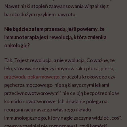
Nawet niski stopień zaawansowania wiązał się z
bardzo dużym ryzykiem nawrotu.
Nie będzie zatem przesadą, jeśli powiemy, że
immunoterapia jest rewolucją, która zmieniła
onkologię?
Tak. To jest rewolucja, a nie ewolucja. Co ważne, te
leki, stosowane między innymi w raku płuca, piersi,
przewodu pokarmowego
, gruczołu krokowego czy
pęcherza moczowego, nie są klasycznymi lekami
przeciwnowotworowymi i nie celują bezpośrednio w
komórki nowotworowe. Ich działanie polega na
reorganizacji naszego własnego układu
immunologicznego, który nagle zaczyna widzieć „coś”,
czego wcześniej nie rozpoznawał, czyli komórki