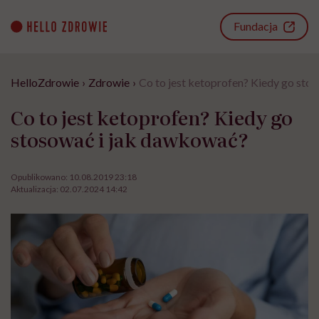
Go
to
Fundacja
content
HelloZdrowie
›
Zdrowie
›
Co to jest ketoprofen? Kiedy go sto
Co to jest ketoprofen? Kiedy go
stosować i jak dawkować?
Opublikowano:
10.08.2019 23:18
Aktualizacja:
02.07.2024 14:42