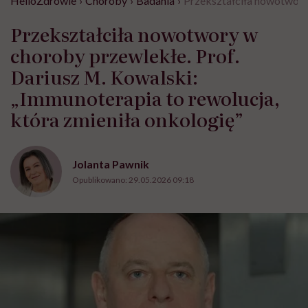
HelloZdrowie
›
Choroby
›
Badania
›
Przekształciła nowotwory 
Przekształciła nowotwory w
choroby przewlekłe. Prof.
Dariusz M. Kowalski:
„Immunoterapia to rewolucja,
która zmieniła onkologię”
Jolanta Pawnik
Opublikowano:
29.05.2026 09:18