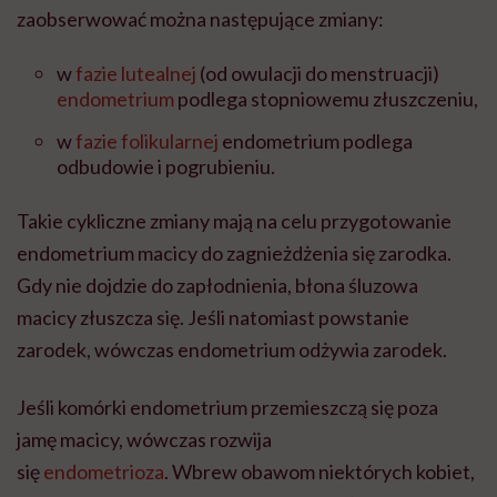
zaobserwować można następujące zmiany:
w
fazie lutealnej
(od owulacji do menstruacji)
endometrium
podlega stopniowemu złuszczeniu,
w
fazie folikularnej
endometrium podlega
odbudowie i pogrubieniu.
Takie cykliczne zmiany mają na celu przygotowanie
endometrium macicy do zagnieżdżenia się zarodka.
Gdy nie dojdzie do zapłodnienia, błona śluzowa
macicy złuszcza się. Jeśli natomiast powstanie
zarodek, wówczas endometrium odżywia zarodek.
Jeśli komórki endometrium przemieszczą się poza
jamę macicy, wówczas rozwija
się
endometrioza
.
Wbrew obawom niektórych kobiet,