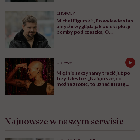
CHOROBY
Michał Figurski: „Po wylewie stan
umysłu wygląda jak po eksplozji
bomby pod czaszką. O
jakiejkolwiek pracy myśli się na
samym końcu”
OBJAWY
Mięśnie zaczynamy tracić już po
trzydziestce. „Najgorsze, co
można zrobić, to uznać utratę
sprawności za nieunikniony
element starzenia”
Najnowsze w naszym serwisie
ZDROWIE PSYCHICZNE