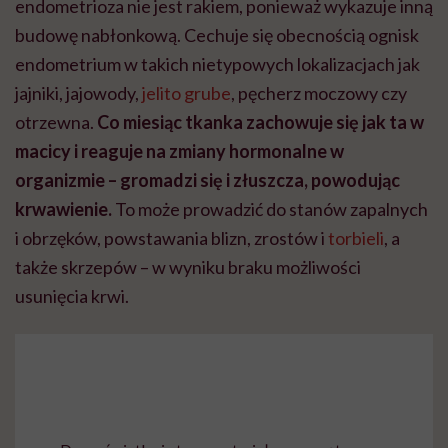
endometrioza nie jest rakiem, ponieważ wykazuje inną
budowę nabłonkową.
Cechuje się obecnością ognisk
endometrium w takich nietypowych lokalizacjach jak
jajniki, jajowody,
jelito grube
, pęcherz moczowy czy
otrzewna.
Co miesiąc tkanka zachowuje się jak ta w
macicy i reaguje na zmiany hormonalne w
organizmie – gromadzi się i złuszcza, powodując
krwawienie.
To może prowadzić do stanów zapalnych
i obrzęków, powstawania blizn, zrostów i
torbieli
, a
także skrzepów – w wyniku braku możliwości
usunięcia krwi.