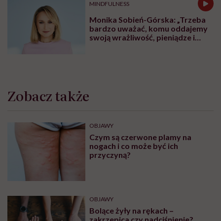
MINDFULNESS
Monika Sobień-Górska: „Trzeba
bardzo uważać, komu oddajemy
swoją wrażliwość, pieniądze i
zaufanie”
Zobacz także
OBJAWY
Czym są czerwone plamy na
nogach i co może być ich
przyczyną?
OBJAWY
Bolące żyły na rękach –
zakrzepica czy nadciśnienie?