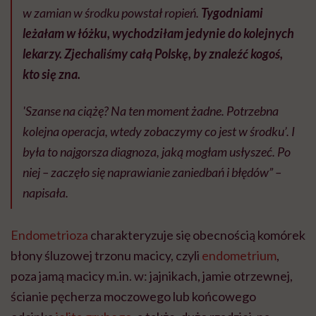
w zamian w środku powstał ropień.
Tygodniami
leżałam w łóżku, wychodziłam jedynie do kolejnych
lekarzy. Zjechaliśmy całą Polskę, by znaleźć kogoś,
kto się zna.
'Szanse na ciążę? Na ten moment żadne. Potrzebna
kolejna operacja, wtedy zobaczymy co jest w środku’. I
była to najgorsza diagnoza, jaką mogłam usłyszeć. Po
niej – zaczęło się naprawianie zaniedbań i błędów” –
napisała.
Endometrioza
charakteryzuje się obecnością komórek
błony śluzowej trzonu macicy, czyli
endometrium
,
poza jamą macicy m.in. w: jajnikach, jamie otrzewnej,
ścianie pęcherza moczowego lub końcowego