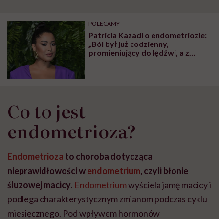
POLECAMY
Patricia Kazadi o endometriozie:
„Ból był już codzienny,
promieniujący do lędźwi, a z
czasem uniemożliwiał mi
chodzenie”
Co to jest
endometrioza?
Endometrioza
to choroba dotycząca
nieprawidłowości w
endometrium
, czyli błonie
śluzowej macicy
.
Endometrium
wyściela jamę macicy i
podlega charakterystycznym zmianom podczas cyklu
miesięcznego. Pod wpływem hormonów