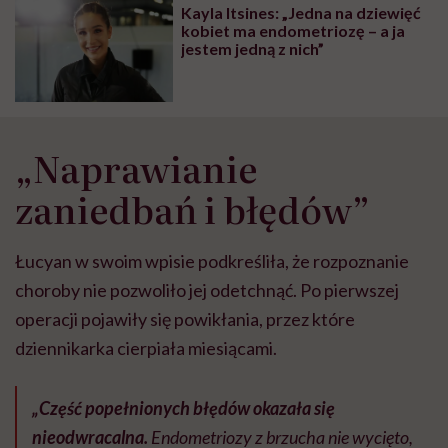
głupota i brak
Kayla Itsines: „Jedna na dziewięć
wyobraźni"
kobiet ma endometriozę – a ja
jestem jedną z nich”
„Naprawianie
zaniedbań i błędów”
Łucyan w swoim wpisie podkreśliła, że rozpoznanie
choroby nie pozwoliło jej odetchnąć. Po pierwszej
operacji pojawiły się powikłania, przez które
dziennikarka cierpiała miesiącami.
„Część popełnionych błędów okazała się
nieodwracalna.
Endometriozy z brzucha nie wycięto,