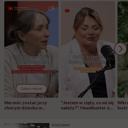
Zobacz więcej
Nie móc zostać przy
"Jestem w ciąży, co mi się
Wkró
chorym dziecku w
należy?". Headhunter o
Inst
szpitalu to tortura.
zmianie pokoleniowej u
atak
"Przeszkadzać w tym
kobiet w ciąży na rynku
wars
może chyba tylko
pracy
eksp
POLECAMY