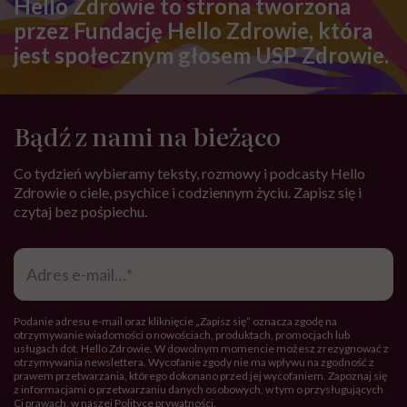
Hello Zdrowie to strona tworzona
przez Fundację Hello Zdrowie, która
jest społecznym głosem USP Zdrowie.
Bądź z nami na bieżąco
Co tydzień wybieramy teksty, rozmowy i podcasty Hello
Zdrowie o ciele, psychice i codziennym życiu. Zapisz się i
czytaj bez pośpiechu.
Adres
e-
mail
*
Podanie adresu e-mail oraz kliknięcie „Zapisz się” oznacza zgodę na
otrzymywanie wiadomości o nowościach, produktach, promocjach lub
usługach dot. Hello Zdrowie. W dowolnym momencie możesz zrezygnować z
otrzymywania newslettera. Wycofanie zgody nie ma wpływu na zgodność z
prawem przetwarzania, którego dokonano przed jej wycofaniem. Zapoznaj się
z informacjami o przetwarzaniu danych osobowych, w tym o przysługujących
Ci prawach, w naszej
Polityce prywatności
.