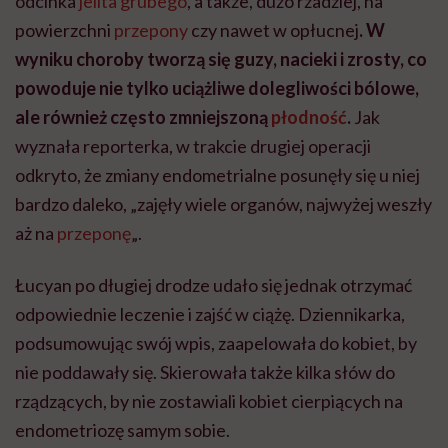
odcinka
jelita grubego
, a także, dużo rzadziej, na
powierzchni
przepony
czy nawet w opłucnej
. W
wyniku choroby tworzą się guzy, nacieki i zrosty, co
powoduje nie tylko uciążliwe dolegliwości bólowe,
ale również często zmniejszoną
płodność
.
Jak
wyznała reporterka, w trakcie drugiej operacji
odkryto, że zmiany endometrialne posunęły się u niej
bardzo daleko, „zajęły wiele organów, najwyżej weszły
aż na
przeponę
„.
Łucyan po długiej drodze udało się jednak otrzymać
odpowiednie leczenie i zajść w ciążę. Dziennikarka,
podsumowując swój wpis, zaapelowała do kobiet, by
nie poddawały się. Skierowała także kilka słów do
rządzących, by nie zostawiali kobiet cierpiących na
endometriozę samym sobie.