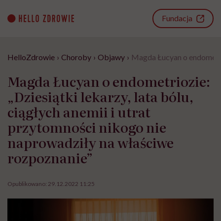
Go
to
Fundacja
content
HelloZdrowie
›
Choroby
›
Objawy
›
Magda Łucyan o endometrioz
Magda Łucyan o endometriozie:
„Dziesiątki lekarzy, lata bólu,
ciągłych anemii i utrat
przytomności nikogo nie
naprowadziły na właściwe
rozpoznanie”
Opublikowano:
29.12.2022 11:25