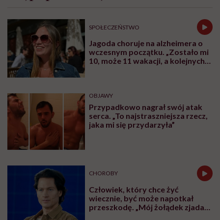
SPOŁECZEŃSTWO
Jagoda choruje na alzheimera o
wczesnym początku. „Zostało mi
10, może 11 wakacji, a kolejnych
nie będę już świadoma”
OBJAWY
Przypadkowo nagrał swój atak
serca. „To najstraszniejsza rzecz,
jaka mi się przydarzyła”
CHOROBY
Człowiek, który chce żyć
wiecznie, być może napotkał
przeszkodę. „Mój żołądek zjada
sam siebie”