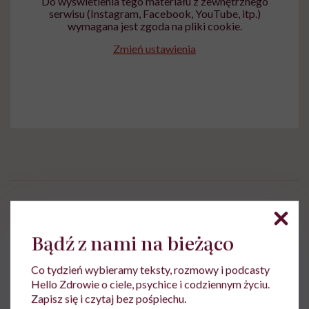
Do wyświetlenia tego materiału z zewnętrznego
serwisu (Instagram, Facebook, YouTube, itp.)
wymagana jest zgoda na pliki cookie.
Zmień ustawienia
Ewa Wojciechowska
Bądź z nami na bieżąco
Dziennikarka, filolożka, politolożka,
reportażystka. Pisze, od kiedy pamięta, a w
Co tydzień wybieramy teksty, rozmowy i podcasty
międzyczasie lubi słuchać i obserwować
Hello Zdrowie o ciele, psychice i codziennym życiu.
innych
Zapisz się i czytaj bez pośpiechu.