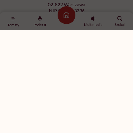
02-822 Warszawa
NIP 9512613236
Strona główna
Kontakt z redakcją
Multimedia
Szukaj
Tematy
Podcast
redakcja@hellozdrowie.pl
Dołącz do naszej społeczności
Właścicielem serwisu
HelloZdrowie
jest Fundacja należąca
do
USP Zdrowie sp. z o.o.
, które jest częścią
USP Group
.
Treści zawarte w serwisie HelloZdrowie mają charakter
informacyjno-edukacyjny. Jeśli potrzebujesz porady
odnośnie swojego stanu zdrowia, skonsultuj się z lekarzem
lub farmaceutą.
© 2012-2026 | HelloZdrowie
Realizacja:
GeekRoom.pl