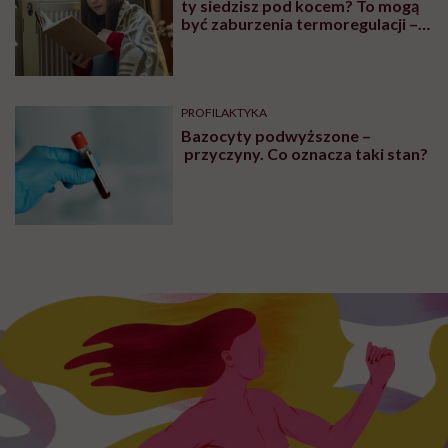
ty siedzisz pod kocem? To mogą
być zaburzenia termoregulacji –
wynikające z choroby lub złych
nawyków
PROFILAKTYKA
Bazocyty podwyższone –
przyczyny. Co oznacza taki stan?