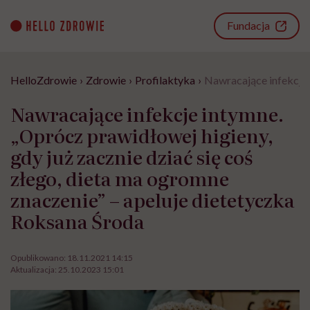
Go
to
Fundacja
content
HelloZdrowie
›
Zdrowie
›
Profilaktyka
›
Nawracające infekcje 
Nawracające infekcje intymne.
„Oprócz prawidłowej higieny,
gdy już zacznie dziać się coś
złego, dieta ma ogromne
znaczenie” – apeluje dietetyczka
Roksana Środa
Opublikowano:
18.11.2021 14:15
Aktualizacja:
25.10.2023 15:01