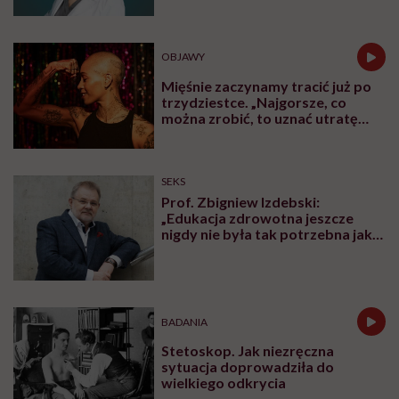
OBJAWY
Mięśnie zaczynamy tracić już po
trzydziestce. „Najgorsze, co
można zrobić, to uznać utratę
sprawności za nieunikniony
element starzenia”
SEKS
Prof. Zbigniew Izdebski:
„Edukacja zdrowotna jeszcze
nigdy nie była tak potrzebna jak
teraz, kiedy jest taki chaos
informacyjny”
BADANIA
Stetoskop. Jak niezręczna
sytuacja doprowadziła do
wielkiego odkrycia