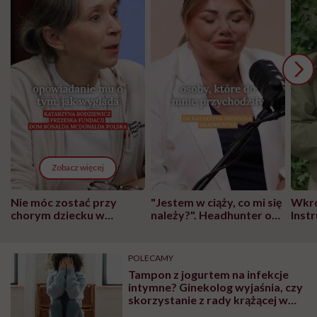
Zobacz więcej
Nie móc zostać przy
"Jestem w ciąży, co mi się
Wkró
chorym dziecku w
należy?". Headhunter o
Inst
szpitalu to tortura.
zmianie pokoleniowej u
atak
"Przeszkadzać w tym
kobiet w ciąży na rynku
wars
może chyba tylko
pracy
eksp
POLECAMY
głupota i brak
Tampon z jogurtem na infekcje
wyobraźni"
intymne? Ginekolog wyjaśnia, czy
skorzystanie z rady krążącej w
internecie może przynieść ulgę