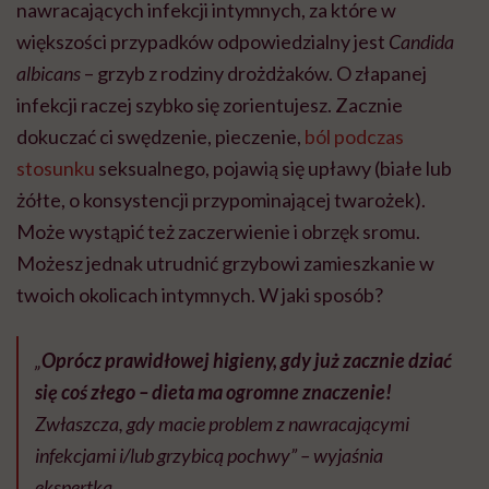
nawracających infekcji intymnych, za które w
większości przypadków odpowiedzialny jest
Candida
albicans
– grzyb z rodziny drożdżaków. O złapanej
infekcji raczej szybko się zorientujesz. Zacznie
dokuczać ci swędzenie, pieczenie,
ból podczas
stosunku
seksualnego, pojawią się upławy (białe lub
żółte, o konsystencji przypominającej twarożek).
Może wystąpić też zaczerwienie i obrzęk sromu.
Możesz jednak utrudnić grzybowi zamieszkanie w
twoich okolicach intymnych. W jaki sposób?
„
Oprócz prawidłowej higieny, gdy już zacznie dziać
się coś złego – dieta ma ogromne znaczenie!
Zwłaszcza, gdy macie problem z nawracającymi
infekcjami i/lub grzybicą pochwy” – wyjaśnia
ekspertka.