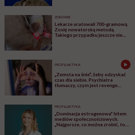
sam siebie”
ZDROWIE
Lekarze uratowali 700-gramową
Zosię nowatorską metodą.
Takiego przypadku jeszcze nie
było
PROFILAKTYKA
„Zemsta na śnie”, żeby odzyskać
czas dla siebie. Psychiatra
tłumaczy, czym jest revenge
bedtime procrastination
PROFILAKTYKA
„Dominacja estrogenowa” hitem
mediów społecznościowych.
„Najgorsze, co można zrobić, to
leczyć modne hasło”