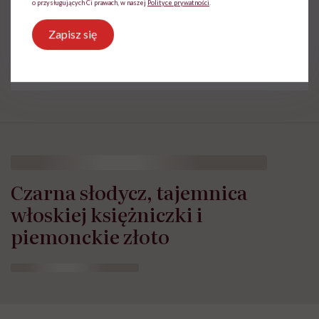
o przysługujących Ci prawach, w naszej
Polityce prywatności
.
Treści zawarte w serwisie mają wyłącznie
i
charakter informacyjny i nie stanowią porady
Zapisz się
lekarskiej. Pamiętaj, że w przypadku
problemów ze zdrowiem należy bezwzględnie
skonsultować się z lekarzem.
Czarna słodycz, tajemnica
włoskiej księżniczki i
piemonckie złoto