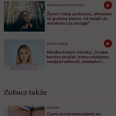
ZABURZENIA PSYCHICZNE
Życie z fobią społeczną. „Wolałam
iść godzinę pieszo, niż wsiąść do
autobusu czy pociągu”
MINDFULNESS
Monika Sobień-Górska: „Trzeba
bardzo uważać, komu oddajemy
swoją wrażliwość, pieniądze i
zaufanie”
Zobacz także
OBJAWY
Czym są czerwone plamy na