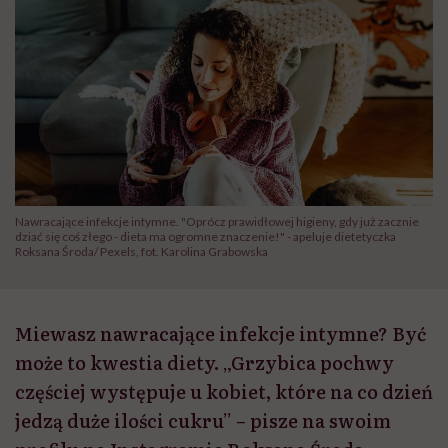
Nawracające infekcje intymne. "Oprócz prawidłowej higieny, gdy już zacznie
dziać się coś złego - dieta ma ogromne znaczenie!" - apeluje dietetyczka
Roksana Środa/ Pexels, fot. Karolina Grabowska
Miewasz nawracające infekcje intymne? Być
może to kwestia diety. „Grzybica pochwy
częściej występuje u kobiet, które na co dzień
jedzą duże ilości cukru” – pisze na swoim