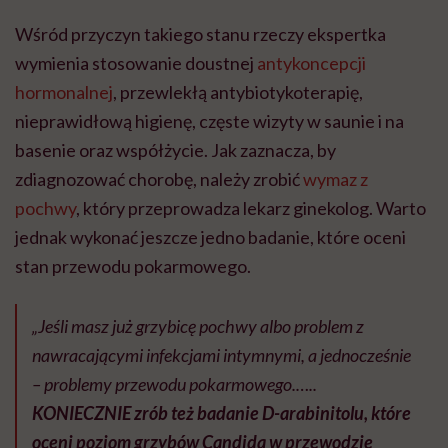
Wśród przyczyn takiego stanu rzeczy ekspertka
wymienia stosowanie doustnej
antykoncepcji
hormonalnej
, przewlekłą antybiotykoterapię,
nieprawidłową higienę, częste wizyty w saunie i na
basenie oraz współżycie. Jak zaznacza, by
zdiagnozować chorobę, należy zrobić
wymaz z
pochwy
, który przeprowadza lekarz ginekolog. Warto
jednak wykonać jeszcze jedno badanie, które oceni
stan przewodu pokarmowego.
„Jeśli masz już grzybicę pochwy albo problem z
nawracającymi infekcjami intymnymi, a jednocześnie
– problemy przewodu pokarmowego.…..
KONIECZNIE zrób też badanie D-arabinitolu, które
oceni poziom grzybów
Candida
w przewodzie