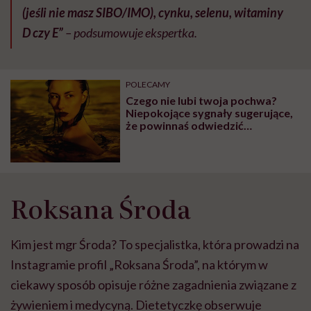
(jeśli nie masz SIBO/IMO), cynku, selenu, witaminy
D czy E”
– podsumowuje ekspertka.
POLECAMY
Czego nie lubi twoja pochwa?
Niepokojące sygnały sugerujące,
że powinnaś odwiedzić
ginekologa
Roksana Środa
Kim jest mgr Środa? To specjalistka, która prowadzi na
Instagramie profil „Roksana Środa”, na którym w
ciekawy sposób opisuje różne zagadnienia związane z
żywieniem i medycyną. Dietetyczkę obserwuje