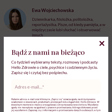
Ewa Wojciechowska
Dziennikarka, filolożka, politolożka,
reportażystka. Pisze, od kiedy pamięta, a w
międzyczasie lubi słuchać i obserwować
innych
Zobacz profil
Bądź z nami na bieżąco
Co tydzień wybieramy teksty, rozmowy i podcasty
Udostępnij
Hello Zdrowie o ciele, psychice i codziennym życiu.
Zapisz się i czytaj bez pośpiechu.
Adres
Powiązane tematy:
e-
mail
*
Infekcja
Infekcje intymne
Podanie adresu e-mail oraz kliknięcie „Zapisz się” oznacza zgodę na otrzymywanie
wiadomości o nowościach, produktach, promocjach lub usługach dot. Hello Zdrowie. W
dowolnym momencie możesz zrezygnować z otrzymywania newslettera. Wycofanie
zgody nie ma wpływu na zgodność z prawem przetwarzania, którego dokonano przed
jej wycofaniem. Zapoznaj się z informacjami o przetwarzaniu danych osobowych, w tym