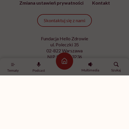
Zmiana ustawień prywatności
Kontakt
Skontaktuj się z nami
Fundacja Hello Zdrowie
ul. Poleczki 35
02-822 Warszawa
NIP 9512613236
Strona główna
Kontakt z redakcją
Multimedia
Szukaj
Tematy
Podcast
redakcja@hellozdrowie.pl
Dołącz do naszej społeczności
Właścicielem serwisu
HelloZdrowie
jest Fundacja należąca
do
USP Zdrowie sp. z o.o.
, które jest częścią
USP Group
.