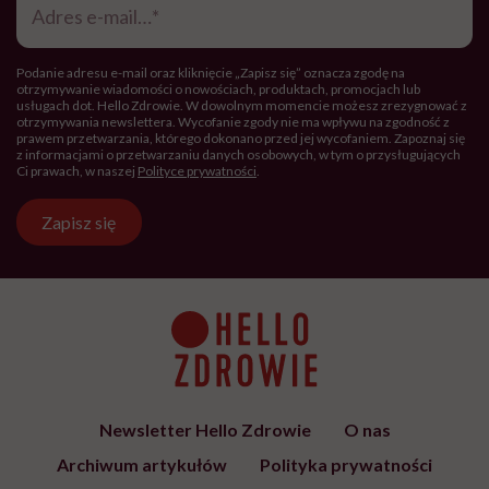
e-
mail
*
Podanie adresu e-mail oraz kliknięcie „Zapisz się” oznacza zgodę na
otrzymywanie wiadomości o nowościach, produktach, promocjach lub
usługach dot. Hello Zdrowie. W dowolnym momencie możesz zrezygnować z
otrzymywania newslettera. Wycofanie zgody nie ma wpływu na zgodność z
prawem przetwarzania, którego dokonano przed jej wycofaniem. Zapoznaj się
z informacjami o przetwarzaniu danych osobowych, w tym o przysługujących
Ci prawach, w naszej
Polityce prywatności
.
Zapisz się
Newsletter Hello Zdrowie
O nas
Archiwum artykułów
Polityka prywatności