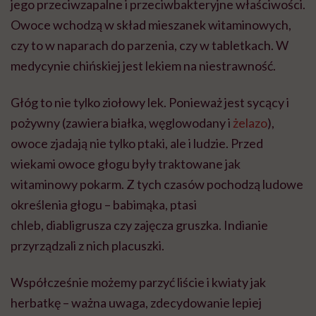
jego przeciwzapalne i przeciwbakteryjne właściwości.
Owoce wchodzą w skład mieszanek witaminowych,
czy to w naparach do parzenia, czy w tabletkach. W
medycynie chińskiej jest lekiem na niestrawność.
Głóg to nie tylko ziołowy lek. Ponieważ jest sycący i
pożywny (zawiera białka, węglowodany i
żelazo
),
owoce zjadają nie tylko ptaki, ale i ludzie. Przed
wiekami owoce głogu były traktowane jak
witaminowy pokarm. Z tych czasów pochodzą ludowe
określenia głogu –
babimąka
, ptasi
chleb,
diabligrusza
czy zajęcza gruszka. Indianie
przyrządzali z nich placuszki.
Współcześnie możemy parzyć liście i kwiaty jak
herbatkę – ważna uwaga, zdecydowanie lepiej