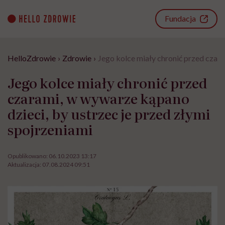
Go
to
Fundacja
content
HelloZdrowie
›
Zdrowie
›
Jego kolce miały chronić przed czara
Jego kolce miały chronić przed
czarami, w wywarze kąpano
dzieci, by ustrzec je przed złymi
spojrzeniami
Opublikowano:
06.10.2023 13:17
Aktualizacja:
07.08.2024 09:51