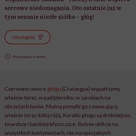
sercowe niedomagania. Oto ostatnie już w
tym sezonie niezłe ziółko – głóg!
Udostępnij
Przeczytasz w 4 min
Czerwone owoce
głogu
(
Crataegus
) wypatrzymy
właśnie teraz, w październiku, w zaroślach na
obrzeżach lasów. Można pomylić go z owocującą
właśnie teraz dziką różą. Koraliki głogu są drobniejsze,
twardsze i bardziej błyszczące. Rośnie obficie na
wszystkich kontynentach, nie ma specjalnych