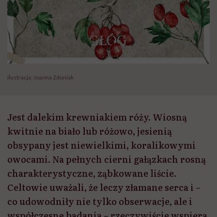
ilustracja: Joanna Zduniak
Jest dalekim krewniakiem róży. Wiosną
kwitnie na biało lub różowo, jesienią
obsypany jest niewielkimi, koralikowymi
owocami. Na pełnych cierni gałązkach rosną
charakterystyczne, ząbkowane liście.
Celtowie uważali, że leczy złamane serca i –
co udowodniły nie tylko obserwacje, ale i
współczesne badania – rzeczywiście wspiera