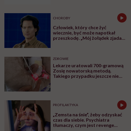
CHOROBY
Człowiek, który chce żyć
wiecznie, być może napotkał
przeszkodę. „Mój żołądek zjada
sam siebie”
ZDROWIE
Lekarze uratowali 700-gramową
Zosię nowatorską metodą.
Takiego przypadku jeszcze nie
było
PROFILAKTYKA
„Zemsta na śnie”, żeby odzyskać
czas dla siebie. Psychiatra
tłumaczy, czym jest revenge
bedtime procrastination