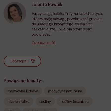
Jolanta Pawnik
Fascynują ją ludzie. Trzyma kciuki za tych,
którzy mają odwagę przekraczać granice i
do upadłego bronić tego, co dla nich
najważniejsze. Uwielbia o tym pisać i
opowiadać
Zobacz profil
Udostępnij
Powiązane tematy:
medycyna ludowa
medycyna naturalna
niezłe ziółko
rośliny
rośliny lecznicze