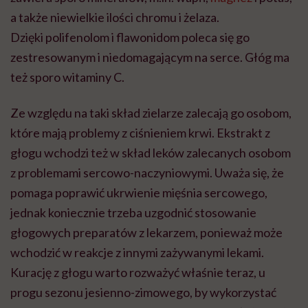
a także niewielkie ilości chromu i żelaza.
Dzięki
polifenolom
i
flawonidom
poleca się go
zestresowanym i niedomagającym na serce. Głóg ma
też sporo witaminy C.
Ze względu na taki skład zielarze zalecają go osobom,
które mają problemy z ciśnieniem krwi. Ekstrakt z
głogu wchodzi też w skład leków zalecanych osobom
z problemami sercowo-naczyniowymi. Uważa się, że
pomaga poprawić ukrwienie mięśnia sercowego,
jednak koniecznie trzeba uzgodnić stosowanie
głogowych preparatów z lekarzem, ponieważ może
wchodzić w reakcje z innymi zażywanymi lekami.
Kurację z głogu warto rozważyć właśnie teraz, u
progu sezonu jesienno-zimowego, by wykorzystać