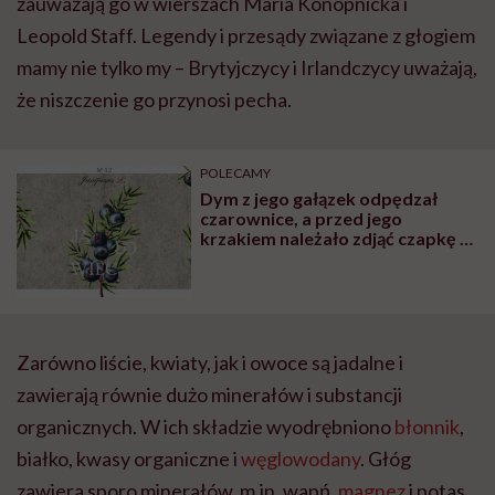
zauważają go w wierszach Maria Konopnicka i
Leopold Staff. Legendy i przesądy związane z głogiem
mamy nie tylko my – Brytyjczycy i Irlandczycy uważają,
że niszczenie go przynosi pecha.
POLECAMY
Dym z jego gałązek odpędzał
czarownice, a przed jego
krzakiem należało zdjąć czapkę z
głowy
Zarówno liście, kwiaty, jak i owoce są jadalne i
zawierają równie dużo minerałów i substancji
organicznych. W ich składzie wyodrębniono
błonnik
,
białko, kwasy organiczne i
węglowodany
. Głóg
zawiera sporo minerałów, m.in. wapń,
magnez
i potas,