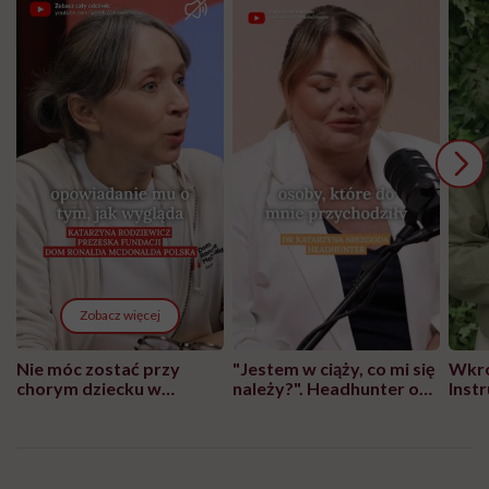
Zobacz więcej
Nie móc zostać przy
"Jestem w ciąży, co mi się
Wkró
chorym dziecku w
należy?". Headhunter o
Inst
szpitalu to tortura.
zmianie pokoleniowej u
atak
"Przeszkadzać w tym
kobiet w ciąży na rynku
wars
może chyba tylko
pracy
eksp
głupota i brak
wyobraźni"