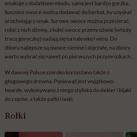
smakuje z dodatkiem miodu, sama jest bardzo gorzka.
Suszone owoce można dodawać do herbat, by uzyskać
orzeźwiający smak. Surowe owoce można przecierać,
robić z nich dżemy, z kolei owoce przemrożone (wtedy
tracą goryczkę) nadają się na nalewkę i wino. Do
zbioru najlepsze są owoce ciemne i dojrzałe, na zbiory
warto wybrać się nawet po pierwszych przymrozkach.
W dawnej Polsce szeroko korzystano także z
głogowego drewna. Ponieważ jest wyjątkowo
twarde, wykonywano z niego styliska do siekier i bijaki
do cepów, a także pałki i laski.
Rolki