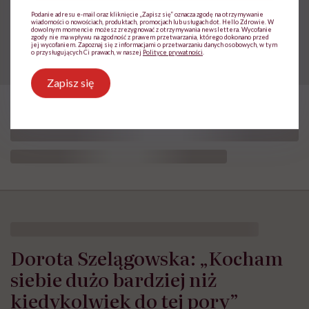
zdrowe podejście”
Podanie adresu e-mail oraz kliknięcie „Zapisz się” oznacza zgodę na otrzymywanie
wiadomości o nowościach, produktach, promocjach lub usługach dot. Hello Zdrowie. W
dowolnym momencie możesz zrezygnować z otrzymywania newslettera. Wycofanie
zgody nie ma wpływu na zgodność z prawem przetwarzania, którego dokonano przed
jej wycofaniem. Zapoznaj się z informacjami o przetwarzaniu danych osobowych, w tym
o przysługujących Ci prawach, w naszej
Polityce prywatności
.
Zapisz się
Dorota Szelągowska: „Kocham
siebie dużo bardziej niż
kiedykolwiek do tej pory”