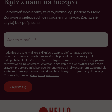
Bądź z nami na bieżąco
Co tydzień wybieramy teksty, rozmowy i podcasty Hello
Zdrowie o ciele, psychice i codziennym życiu. Zapisz się i
czytaj bez pośpiechu.
Adres
e-
mail
*
Podanie adresu e-mail oraz kliknięcie „Zapisz się” oznacza zgodę na
otrzymywanie wiadomości o nowościach, produktach, promocjach lub
usługach dot. Hello Zdrowie. W dowolnym momencie możesz zrezygnować z
otrzymywania newslettera. Wycofanie zgody nie ma wpływu na zgodność z
prawem przetwarzania, którego dokonano przed jej wycofaniem. Zapoznaj się
z informacjami o przetwarzaniu danych osobowych, w tym o przysługujących
Ci prawach, w naszej
Polityce prywatności
.
Zapisz się