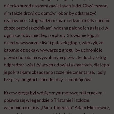
dziecko przed urokami zawistnych ludzi. Obwieszano
nim także drzwi do domów i obór, by odstraszyć
czarownice. Głogi sadzone ma miedzach miały chronić
zboże przed szkodnikami, wiosną palono ich gałązki w
ogniskach, by mieć lepsze plony. Słowianie kąpali
dzieci w wywarze
z
liści i gałązek głogu, wierzyli, że
kąpanie dziecka w wywarze z głogu, by uchronić je
przed chorobami wywołanymi przez złe duchy. Głóg
odgradzał świat żyjących od świata zmarłych, dlatego
jego krzakami obsadzano szczelnie cmentarze, rosły
też przy mogiłach zbrodniarzy i samobójców.
Krzew głogu był wdzięcznym motywem literackim –
pojawia się w legendzie o Tristanie i Izoldzie,
wspomina o nim w „Panu Tadeuszu” Adam Mickiewicz,