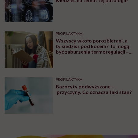
wiedzieć na temat tej patologii?
PROFILAKTYKA
Wszyscy wkoło porozbierani, a
ty siedzisz pod kocem? To mogą
być zaburzenia termoregulacji –
wynikające z choroby lub złych
nawyków
PROFILAKTYKA
Bazocyty podwyższone –
przyczyny. Co oznacza taki stan?