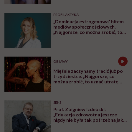
PROFILAKTYKA
„Dominacja estrogenowa” hitem
mediów społecznościowych.
„Najgorsze, co można zrobić, to
leczyć modne hasło”
OBJAWY
Mięśnie zaczynamy tracić już po
trzydziestce. „Najgorsze, co
można zrobić, to uznać utratę
sprawności za nieunikniony
element starzenia”
SEKS
Prof. Zbigniew Izdebski:
„Edukacja zdrowotna jeszcze
nigdy nie była tak potrzebna jak
teraz, kiedy jest taki chaos
informacyjny”