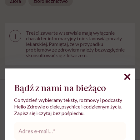
Zioła
ziołolecznictwo
Treści zawarte w serwisie mają wyłącznie
i
charakter informacyjny i nie stanowią porady
lekarskiej. Pamiętaj, że w przypadku
problemów ze zdrowiem należy bezwzględnie
skonsultować się z lekarzem.
Bądź z nami na bieżąco
Co tydzień wybieramy teksty, rozmowy i podcasty
Hello Zdrowie o ciele, psychice i codziennym życiu.
Dawid Oleszko: „Czasem
Zapisz się i czytaj bez pośpiechu.
pozbywam się ze swojego życia
Adres
roślin, które działają mi na
e-
mail
*
nerwy. Każdemu polecam takie