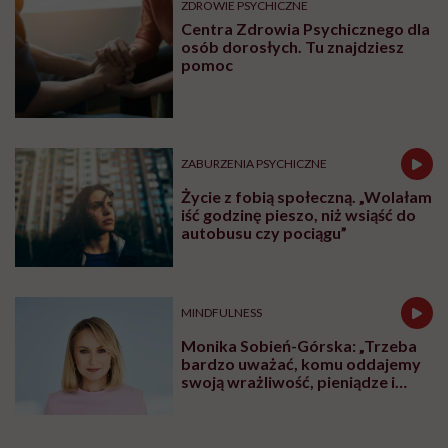
ZDROWIE PSYCHICZNE
Centra Zdrowia Psychicznego dla
osób dorosłych. Tu znajdziesz
pomoc
ZABURZENIA PSYCHICZNE
Życie z fobią społeczną. „Wolałam
iść godzinę pieszo, niż wsiąść do
autobusu czy pociągu”
MINDFULNESS
Monika Sobień-Górska: „Trzeba
bardzo uważać, komu oddajemy
swoją wrażliwość, pieniądze i
zaufanie”