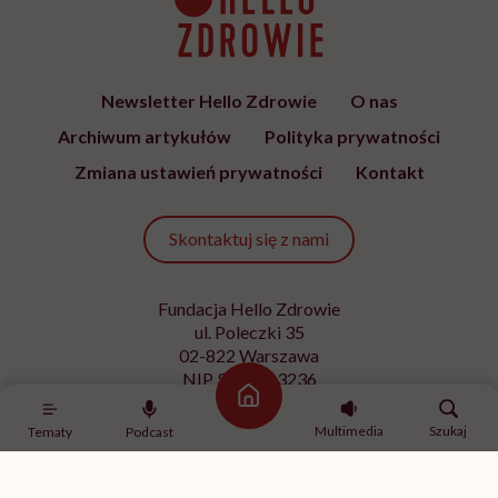
Newsletter Hello Zdrowie
O nas
Archiwum artykułów
Polityka prywatności
Zmiana ustawień prywatności
Kontakt
Skontaktuj się z nami
Fundacja Hello Zdrowie
ul. Poleczki 35
02-822 Warszawa
NIP 9512613236
Strona główna
Kontakt z redakcją
Multimedia
Szukaj
Tematy
Podcast
redakcja@hellozdrowie.pl
Dołącz do naszej społeczności