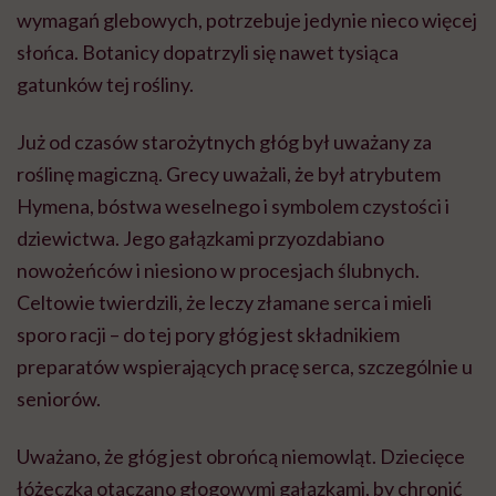
wymagań glebowych, potrzebuje jedynie nieco więcej
słońca. Botanicy dopatrzyli się nawet tysiąca
gatunków tej rośliny.
Już od czasów starożytnych głóg był uważany za
roślinę magiczną. Grecy uważali, że był atrybutem
Hymena, bóstwa weselnego i symbolem czystości i
dziewictwa. Jego gałązkami przyozdabiano
nowożeńców i niesiono w procesjach ślubnych.
Celtowie twierdzili, że leczy złamane serca i mieli
sporo racji – do tej pory głóg jest składnikiem
preparatów wspierających pracę serca, szczególnie u
seniorów.
Uważano, że głóg jest obrońcą niemowląt. Dziecięce
łóżeczka otaczano głogowymi gałązkami, by chronić