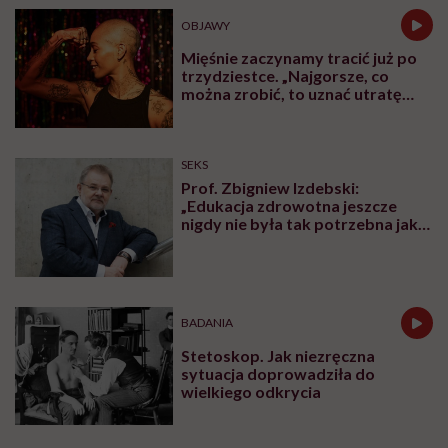
OBJAWY
Mięśnie zaczynamy tracić już po
trzydziestce. „Najgorsze, co
można zrobić, to uznać utratę
sprawności za nieunikniony
element starzenia”
SEKS
Prof. Zbigniew Izdebski:
„Edukacja zdrowotna jeszcze
nigdy nie była tak potrzebna jak
teraz, kiedy jest taki chaos
informacyjny”
BADANIA
Stetoskop. Jak niezręczna
sytuacja doprowadziła do
wielkiego odkrycia