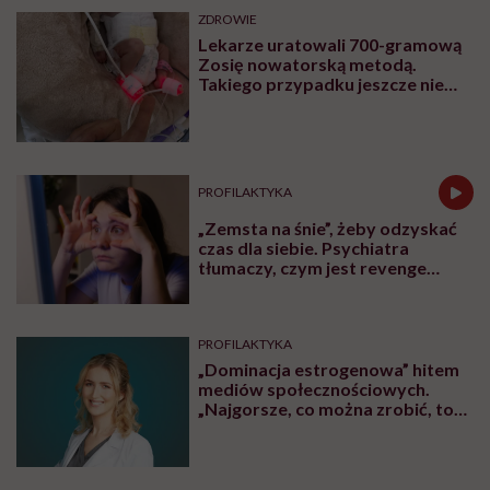
ZDROWIE
Lekarze uratowali 700-gramową
Zosię nowatorską metodą.
Takiego przypadku jeszcze nie
było
PROFILAKTYKA
„Zemsta na śnie”, żeby odzyskać
czas dla siebie. Psychiatra
tłumaczy, czym jest revenge
bedtime procrastination
PROFILAKTYKA
„Dominacja estrogenowa” hitem
mediów społecznościowych.
„Najgorsze, co można zrobić, to
leczyć modne hasło”