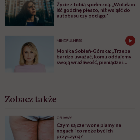
Życie z fobią społeczną. „Wolałam
iść godzinę pieszo, niż wsiąść do
autobusu czy pociągu”
MINDFULNESS
Monika Sobień-Górska: „Trzeba
bardzo uważać, komu oddajemy
swoją wrażliwość, pieniądze i
zaufanie”
Zobacz także
OBJAWY
Czym są czerwone plamy na
nogach i co może być ich
przyczyną?