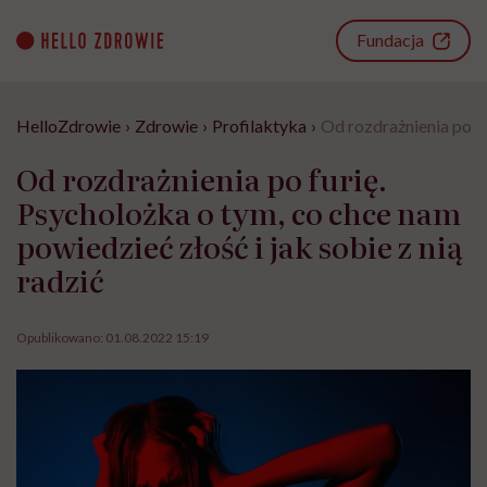
Go
to
Fundacja
content
HelloZdrowie
›
Zdrowie
›
Profilaktyka
›
Od rozdrażnienia po fu
Od rozdrażnienia po furię.
Psycholożka o tym, co chce nam
powiedzieć złość i jak sobie z nią
radzić
Opublikowano:
01.08.2022 15:19