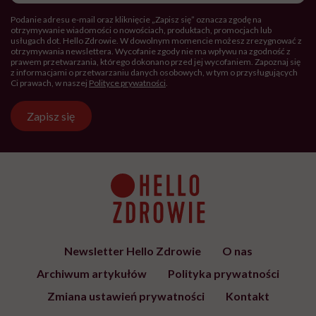
Podanie adresu e-mail oraz kliknięcie „Zapisz się” oznacza zgodę na
otrzymywanie wiadomości o nowościach, produktach, promocjach lub
usługach dot. Hello Zdrowie. W dowolnym momencie możesz zrezygnować z
otrzymywania newslettera. Wycofanie zgody nie ma wpływu na zgodność z
prawem przetwarzania, którego dokonano przed jej wycofaniem. Zapoznaj się
z informacjami o przetwarzaniu danych osobowych, w tym o przysługujących
Ci prawach, w naszej
Polityce prywatności
.
Zapisz się
Newsletter Hello Zdrowie
O nas
Archiwum artykułów
Polityka prywatności
Zmiana ustawień prywatności
Kontakt