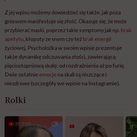
Z jej wpisu możemy dowiedzieć się także, jak poza
gniewem manifestuje się złość. Okazuje się, że może
przybierać maski, poprzez takie symptomy jak np.
brak
apetytu
, kłopoty ze snem czy też
brak energii
życiowej. Psycholożka w swoim wpisie prezentuje
także dynamikę odczuwania złości, zawierającą
pięciostopniową skalę: od rozdrażnienia aż po furię.
Dwie ostatnie
emocje
na skali są niszczące i
niezdrowe (szczegóły we wpisie na Instagramie).
Rolki