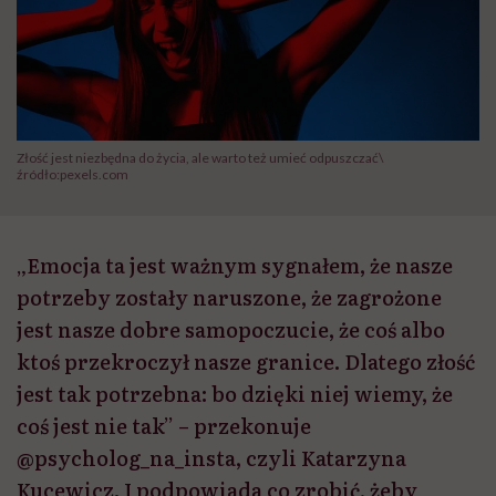
Złość jest niezbędna do życia, ale warto też umieć odpuszczać\
źródło:pexels.com
„Emocja ta jest ważnym sygnałem, że nasze
potrzeby zostały naruszone, że zagrożone
jest nasze dobre samopoczucie, że coś albo
ktoś przekroczył nasze granice. Dlatego złość
jest tak potrzebna: bo dzięki niej wiemy, że
coś jest nie tak” – przekonuje
@psycholog_na_insta, czyli Katarzyna
Kucewicz. I podpowiada co zrobić, żeby