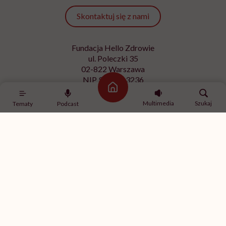
Skontaktuj się z nami
Fundacja Hello Zdrowie
ul. Poleczki 35
02-822 Warszawa
NIP 9512613236
Strona główna
Kontakt z redakcją
Multimedia
Szukaj
Tematy
Podcast
redakcja@hellozdrowie.pl
Dołącz do naszej społeczności
Właścicielem serwisu
HelloZdrowie
jest Fundacja należąca
do
USP Zdrowie sp. z o.o.
, które jest częścią
USP Group
.
Treści zawarte w serwisie HelloZdrowie mają charakter
informacyjno-edukacyjny. Jeśli potrzebujesz porady