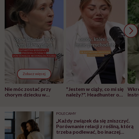
Zobacz więcej
Nie móc zostać przy
"Jestem w ciąży, co mi się
Wkró
chorym dziecku w
należy?". Headhunter o
Inst
szpitalu to tortura.
zmianie pokoleniowej u
atak
"Przeszkadzać w tym
kobiet w ciąży na rynku
wars
może chyba tylko
pracy
eksp
POLECAMY
głupota i brak
„Każdy związek da się zniszczyć.
wyobraźni"
Porównanie relacji z rośliną, którą
trzeba podlewać, bo inaczej
uschnie, jest bardzo trafne” –