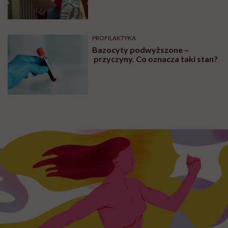
wynikające z choroby lub złych
nawyków
PROFILAKTYKA
Bazocyty podwyższone –
przyczyny. Co oznacza taki stan?