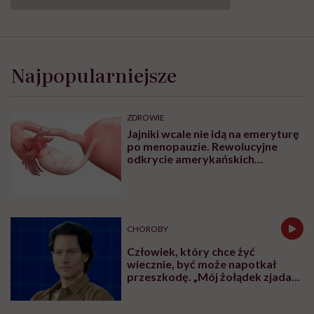
Najpopularniejsze
ZDROWIE
Jajniki wcale nie idą na emeryturę
po menopauzie. Rewolucyjne
odkrycie amerykańskich
naukowców
CHOROBY
Człowiek, który chce żyć
wiecznie, być może napotkał
przeszkodę. „Mój żołądek zjada
sam siebie”