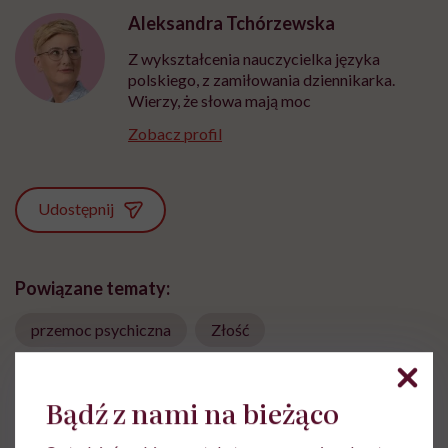
Aleksandra Tchórzewska
Z wykształcenia nauczycielka języka
polskiego, z zamiłowania dziennikarka.
Wierzy, że słowa mają moc
Zobacz profil
Udostępnij
Powiązane tematy:
przemoc psychiczna
Złość
Bądź z nami na bieżąco
Treści zawarte w serwisie mają wyłącznie
i