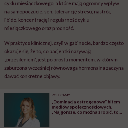
cyklu miesiączkowego, a które mają ogromny wpływ
na samopoczucie, sen, tolerancję stresu, nastrój,
libido, koncentrację i regularność cyklu
miesiączkowego oraz płodność.
W praktyce klinicznej, czyli w gabinecie, bardzo często
okazuje się, że to, co pacjentki nazywają
„przesileniem”, jest po prostu momentem, w którym
zaburzona wcześniej równowaga hormonalna zaczyna
dawać konkretne objawy.
POLECAMY
„Dominacja estrogenowa” hitem
mediów społecznościowych.
„Najgorsze, co można zrobić, to
leczyć modne hasło”