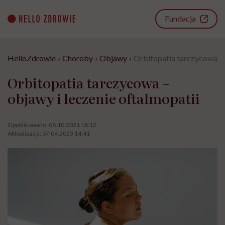
Go
to
Fundacja
content
HelloZdrowie
›
Choroby
›
Objawy
›
Orbitopatia tarczycowa – 
Orbitopatia tarczycowa –
objawy i leczenie oftalmopatii
Opublikowano:
06.10.2021 18:12
Aktualizacja:
07.04.2023 14:41