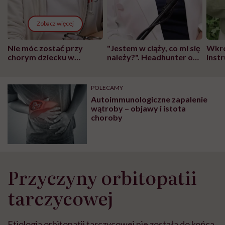
Zobacz więcej
Nie móc zostać przy
"Jestem w ciąży, co mi się
Wkró
chorym dziecku w
należy?". Headhunter o
Inst
szpitalu to tortura.
zmianie pokoleniowej u
atak
"Przeszkadzać w tym
kobiet w ciąży na rynku
wars
może chyba tylko
pracy
eksp
POLECAMY
głupota i brak
Autoimmunologiczne zapalenie
wyobraźni"
wątroby – objawy i istota
choroby
Przyczyny orbitopatii
tarczycowej
Etiologia orbitopatii tarczycowej nie została do końca