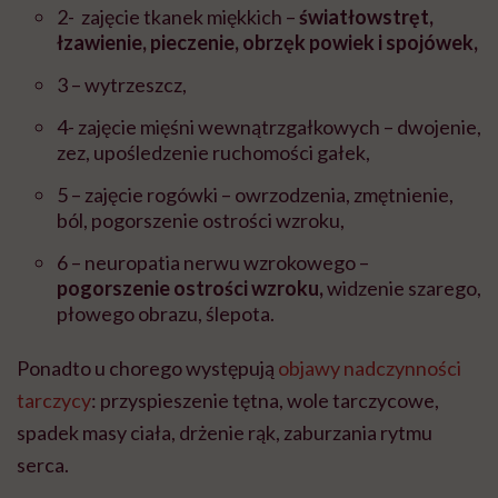
2- zajęcie tkanek miękkich –
światłowstręt,
łzawienie, pieczenie, obrzęk powiek i spojówek,
3 – wytrzeszcz,
4- zajęcie mięśni wewnątrzgałkowych – dwojenie,
zez, upośledzenie ruchomości gałek,
5 – zajęcie rogówki – owrzodzenia, zmętnienie,
ból, pogorszenie ostrości wzroku,
6 – neuropatia nerwu wzrokowego –
pogorszenie ostrości wzroku,
widzenie szarego,
płowego obrazu, ślepota.
Ponadto u chorego występują
objawy nadczynności
tarczycy
: przyspieszenie tętna, wole tarczycowe,
spadek masy ciała, drżenie rąk, zaburzania rytmu
serca.