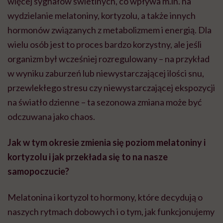
więcej sygnałów świetlnych, co wpływa m.in. na
wydzielanie melatoniny, kortyzolu, a także innych
hormonów związanych z metabolizmem i energią. Dla
wielu osób jest to proces bardzo korzystny, ale jeśli
organizm był wcześniej rozregulowany – na przykład
w wyniku zaburzeń lub niewystarczającej ilości snu,
przewlekłego stresu czy niewystarczającej ekspozycji
na światło dzienne – ta sezonowa zmiana może być
odczuwana jako chaos.
Jak w tym okresie zmienia się poziom melatoniny i
kortyzolu i jak przekłada się to na nasze
samopoczucie?
Melatonina i kortyzol to hormony, które decydują o
naszych rytmach dobowych i o tym, jak funkcjonujemy