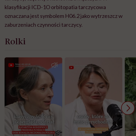
klasyfikacji ICD-1O orbitopatia tarczycowa
oznaczana jest symbolem H06.2 jako wytrzeszcz w
zaburzeniach czynności tarczycy.
Rolki