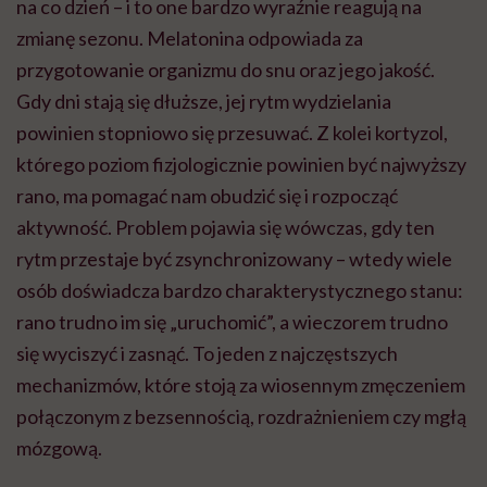
na co dzień – i to one bardzo wyraźnie reagują na
zmianę sezonu. Melatonina odpowiada za
przygotowanie organizmu do snu oraz jego jakość.
Gdy dni stają się dłuższe, jej rytm wydzielania
powinien stopniowo się przesuwać. Z kolei kortyzol,
którego poziom fizjologicznie powinien być najwyższy
rano, ma pomagać nam obudzić się i rozpocząć
aktywność. Problem pojawia się wówczas, gdy ten
rytm przestaje być zsynchronizowany – wtedy wiele
osób doświadcza bardzo charakterystycznego stanu:
rano trudno im się „uruchomić”, a wieczorem trudno
się wyciszyć i zasnąć. To jeden z najczęstszych
mechanizmów, które stoją za wiosennym zmęczeniem
połączonym z bezsennością, rozdrażnieniem czy mgłą
mózgową.