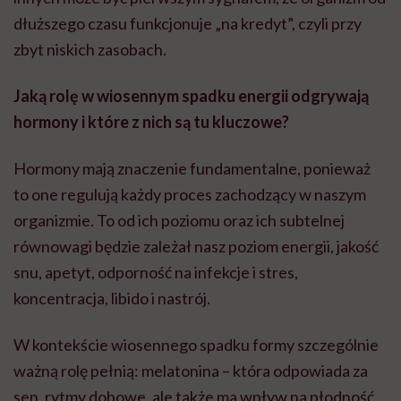
dłuższego czasu funkcjonuje „na kredyt”, czyli przy
zbyt niskich zasobach.
Jaką rolę w wiosennym spadku energii odgrywają
hormony i które z nich są tu kluczowe?
Hormony mają znaczenie fundamentalne, ponieważ
to one regulują każdy proces zachodzący w naszym
organizmie. To od ich poziomu oraz ich subtelnej
równowagi będzie zależał nasz poziom energii, jakość
snu, apetyt, odporność na infekcje i stres,
koncentracja, libido i nastrój.
W kontekście wiosennego spadku formy szczególnie
ważną rolę pełnią: melatonina – która odpowiada za
sen, rytmy dobowe, ale także ma wpływ na płodność,