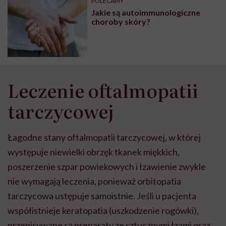
POLECAMY
Jakie są autoimmunologiczne
choroby skóry?
Leczenie oftalmopatii
tarczycowej
Łagodne stany oftalmopatii tarczycowej, w której
występuje niewielki obrzęk tkanek miękkich,
poszerzenie szpar powiekowych i łzawienie zwykle
nie wymagają leczenia, ponieważ orbitopatia
tarczycowa ustępuje samoistnie. Jeśli u pacjenta
współistnieje keratopatia (uszkodzenie rogówki),
przepisywane są preparaty ze sztucznymi łzami oraz