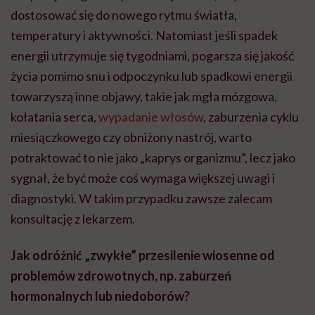
dostosować się do nowego rytmu światła,
temperatury i aktywności. Natomiast jeśli spadek
energii utrzymuje się tygodniami, pogarsza się jakość
życia pomimo snu i odpoczynku lub spadkowi energii
towarzyszą inne objawy, takie jak mgła mózgowa,
kołatania serca,
wypadanie włosów
, zaburzenia cyklu
miesiączkowego czy obniżony nastrój, warto
potraktować to nie jako „kaprys organizmu”, lecz jako
sygnał, że być może coś wymaga większej uwagi i
diagnostyki. W takim przypadku zawsze zalecam
konsultację z lekarzem.
Jak odróżnić „zwykłe” przesilenie wiosenne od
problemów zdrowotnych, np. zaburzeń
hormonalnych lub niedoborów?