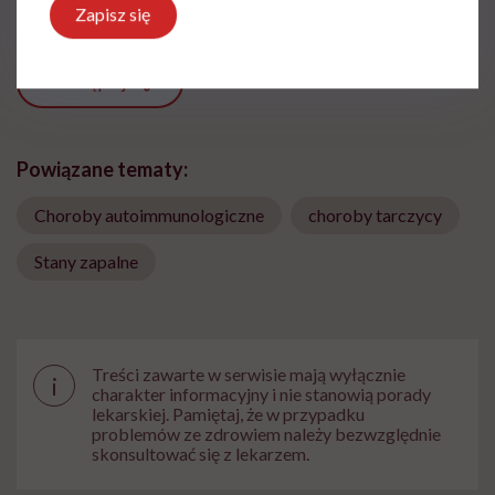
Zapisz się
Udostępnij
Powiązane tematy:
Choroby autoimmunologiczne
choroby tarczycy
Stany zapalne
Treści zawarte w serwisie mają wyłącznie
i
charakter informacyjny i nie stanowią porady
lekarskiej. Pamiętaj, że w przypadku
problemów ze zdrowiem należy bezwzględnie
skonsultować się z lekarzem.