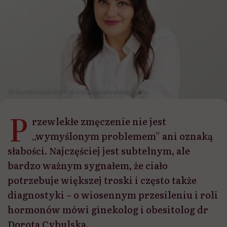
Dr Dorota Cybulska / Fot. archiwum prywatne, Canva
P
rzewlekłe zmęczenie nie jest
„wymyślonym problemem” ani oznaką
słabości. Najczęściej jest subtelnym, ale
bardzo ważnym sygnałem, że ciało
potrzebuje większej troski i często także
diagnostyki – o wiosennym przesileniu i roli
hormonów mówi ginekolog i obesitolog dr
Dorota Cybulska.