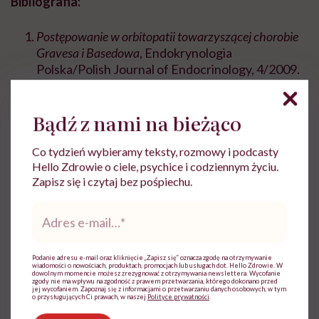
Bibliografia:
Postępowanie w orbitopatii towarzyszącej chorobie
Gravesa i Basedowa
, Endokrynologia
Polska/Polish Journal of Endocrinology, 4/2009.
T. Tomkalski i in.,
Postępowanie w orbitopatii
Bądź z nami na bieżąco
towarzyszącej chorobie Gravesa-Basedowa
,
Okulistyka po Dyplomie, 2019.
Co tydzień wybieramy teksty, rozmowy i podcasty
Hello Zdrowie o ciele, psychice i codziennym życiu.
Zapisz się i czytaj bez pośpiechu.
Adres
e-
mail
*
Patrycja Nawojowska
Podanie adresu e-mail oraz kliknięcie „Zapisz się” oznacza zgodę na otrzymywanie
Od wielu lat zajmuje się tworzeniem treści z
wiadomości o nowościach, produktach, promocjach lub usługach dot. Hello Zdrowie. W
dowolnym momencie możesz zrezygnować z otrzymywania newslettera. Wycofanie
zakresu szeroko pojętego zdrowia i
zgody nie ma wpływu na zgodność z prawem przetwarzania, którego dokonano przed
jej wycofaniem. Zapoznaj się z informacjami o przetwarzaniu danych osobowych, w tym
medycyny.
o przysługujących Ci prawach, w naszej
Polityce prywatności
.
Zobacz profil