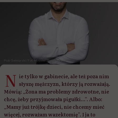
Piotr Świniarski / Fot. Ministerstwo Portretu
N
ie tylko w gabinecie, ale też poza nim
słyszę mężczyzn, którzy ją rozważają.
Mówią: „Żona ma problemy zdrowotne, nie
chcę, żeby przyjmowała pigułki…”. Albo:
„Mamy już trójkę dzieci, nie chcemy mieć
więcej, rozważam wazektomię”. I ja to