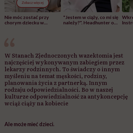
Zobacz więcej
Nie móc zostać przy
"Jestem w ciąży, co mi się
Wkró
chorym dziecku w
należy?". Headhunter o
Inst
szpitalu to tortura.
zmianie pokoleniowej u
atak
"Przeszkadzać w tym
kobiet w ciąży na rynku
wars
może chyba tylko
pracy
eksp
głupota i brak
wyobraźni"
W Stanach Zjednoczonych wazektomia jest
najczęściej wykonywanym zabiegiem przez
lekarzy rodzinnych. To świadczy o innym
myśleniu na temat męskości, rodziny,
planowania życia z partnerką. Innym
rodzaju odpowiedzialności. Bo w naszej
kulturze odpowiedzialność za antykoncepcję
wciąż ciąży na kobiecie
Ale może mieć dzieci.