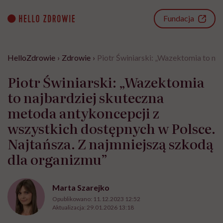
Go
to
Fundacja
content
HelloZdrowie
›
Zdrowie
›
Piotr Świniarski: „Wazektomia to na
Piotr Świniarski: „Wazektomia
to najbardziej skuteczna
metoda antykoncepcji z
wszystkich dostępnych w Polsce.
Najtańsza. Z najmniejszą szkodą
dla organizmu”
Marta Szarejko
Opublikowano:
11.12.2023 12:52
Aktualizacja:
29.01.2026 13:18