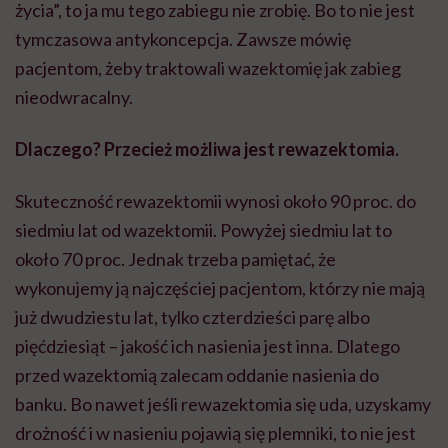
życia”, to ja mu tego zabiegu nie zrobię. Bo to nie jest
tymczasowa antykoncepcja. Zawsze mówię
pacjentom, żeby traktowali wazektomię jak zabieg
nieodwracalny.
Dlaczego? Przecież możliwa jest rewazektomia.
Skuteczność rewazektomii wynosi około 90 proc. do
siedmiu lat od wazektomii. Powyżej siedmiu lat to
około 70 proc. Jednak trzeba pamiętać, że
wykonujemy ją najczęściej pacjentom, którzy nie mają
już dwudziestu lat, tylko czterdzieści parę albo
pięćdziesiąt – jakość ich nasienia jest inna. Dlatego
przed wazektomią zalecam oddanie nasienia do
banku. Bo nawet jeśli rewazektomia się uda, uzyskamy
drożność i w nasieniu pojawią się plemniki, to nie jest