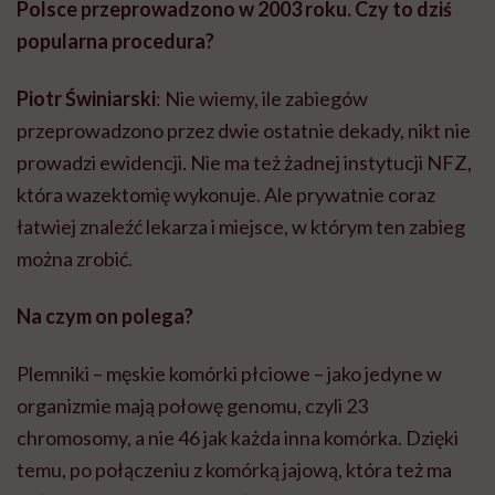
Polsce przeprowadzono w 2003 roku. Czy to dziś
popularna procedura?
Piotr Świniarski
: Nie wiemy, ile zabiegów
przeprowadzono przez dwie ostatnie dekady, nikt nie
prowadzi ewidencji. Nie ma też żadnej instytucji NFZ,
która wazektomię wykonuje. Ale prywatnie coraz
łatwiej znaleźć lekarza i miejsce, w którym ten zabieg
można zrobić.
Na czym on polega?
Plemniki – męskie komórki płciowe – jako jedyne w
organizmie mają połowę genomu, czyli 23
chromosomy, a nie 46 jak każda inna komórka. Dzięki
temu, po połączeniu z komórką jajową, która też ma