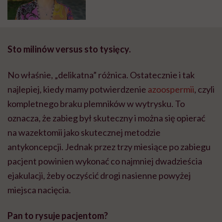
podważać mojego zdania”
Sto milinów versus sto tysięcy.
No właśnie, „delikatna” różnica. Ostatecznie i tak
najlepiej, kiedy mamy potwierdzenie
azoospermii
, czyli
kompletnego braku plemników w wytrysku. To
oznacza, że zabieg był skuteczny i można się opierać
na wazektomii jako skutecznej metodzie
antykoncepcji. Jednak przez trzy miesiące po zabiegu
pacjent powinien wykonać co najmniej dwadzieścia
ejakulacji, żeby oczyścić drogi nasienne powyżej
miejsca nacięcia.
Pan to rysuje pacjentom?