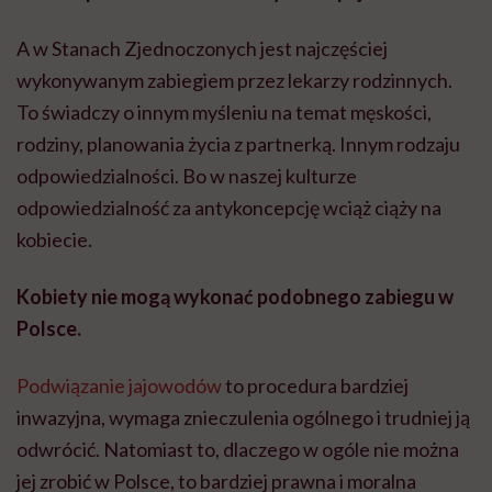
A w Stanach Zjednoczonych jest najczęściej
wykonywanym zabiegiem przez lekarzy rodzinnych.
To świadczy o innym myśleniu na temat męskości,
rodziny, planowania życia z partnerką. Innym rodzaju
odpowiedzialności. Bo w naszej kulturze
odpowiedzialność za antykoncepcję wciąż ciąży na
kobiecie.
Kobiety nie mogą wykonać podobnego zabiegu w
Polsce.
Podwiązanie jajowodów
to procedura bardziej
inwazyjna, wymaga znieczulenia ogólnego i trudniej ją
odwrócić. Natomiast to, dlaczego w ogóle nie można
jej zrobić w Polsce, to bardziej prawna i moralna