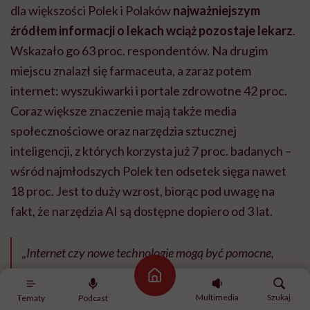
dla większości Polek i Polaków
najważniejszym
źródłem informacji o lekach wciąż pozostaje lekarz
.
Wskazało go 63 proc. respondentów. Na drugim
miejscu znalazł się farmaceuta, a zaraz potem
internet: wyszukiwarki i portale zdrowotne 42 proc.
Coraz większe znaczenie mają także media
społecznościowe oraz narzędzia sztucznej
inteligencji, z których korzysta już 7 proc. badanych –
wśród najmłodszych Polek ten odsetek sięga nawet
18 proc. Jest to duży wzrost, biorąc pod uwagę na
fakt, że narzędzia AI są dostępne dopiero od 3 lat.
„Internet czy nowe technologie mogą być pomocne,
ale decyzje zdrowotne warto zawsze konsultować ze
Strona główna
specjalistą. Rzetelna wiedza od lekarza czy
Multimedia
Szukaj
Tematy
Podcast