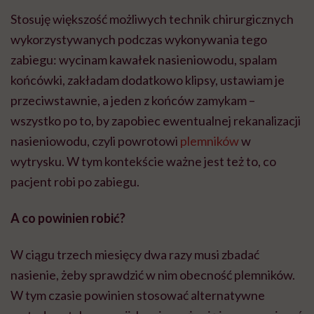
Stosuję większość możliwych technik chirurgicznych
wykorzystywanych podczas wykonywania tego
zabiegu: wycinam kawałek nasieniowodu, spalam
końcówki, zakładam dodatkowo klipsy, ustawiam je
przeciwstawnie, a jeden z końców zamykam –
wszystko po to, by zapobiec ewentualnej rekanalizacji
nasieniowodu, czyli powrotowi
plemników
w
wytrysku. W tym kontekście ważne jest też to, co
pacjent robi po zabiegu.
A co powinien robić?
W ciągu trzech miesięcy dwa razy musi zbadać
nasienie, żeby sprawdzić w nim obecność plemników.
W tym czasie powinien stosować alternatywne