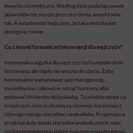
kwestia niż medyczna. Według mnie podwiązywanie
jajowodów nie wyszło jeszcze z cienia, wazektomia
tak. A świadomość mężczyzn, że taka metoda jest
dostępna, rośnie.
Co z innymi formami antykoncepcji dla mężczyzn?
Hormonalna pigułka dla mężczyzn była wielokrotnie
testowana, ale nigdy nie weszła do użycia. Żeby
hormonalnie wyhamować spermatogenezę,
musielibyśmy całkowicie odciąć hormony albo
podawać ich bardzo dużą dawkę. To właśnie dzieje się
u mężczyzn, którzy chodzą na siłownię i korzystają z
różnego rodzaju sterydów i anabolików. Przyjmują na
przykład duże dawki sterydów anabolicznych, więc
poziom testosteronu rośnie znacznie powyżej górnej