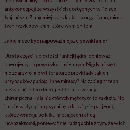
nieodwracalny – to najbardziej skuteczna metoda
antykoncepcji ze wszystkich dostępnych w Polsce.
Najtańsza. Z najmniejszą szkodą dla organizmu, mimo
tych ryzyk powikłań, które wymieniłem.
Jakie może być najpoważniejsze powikłanie?
Utrata części lub całości funkcji jądra, ponieważ
operujemy na powrózku nasiennym. Nigdy mi się to
nie zdarzyło, ale w literaturze przykłady takich
przypadków padają. Inne minusy? Na zabieg trzeba
poświęcić jeden dzień, jest to interwencja
chirurgiczna – dla niektórych mężczyzn to za dużo. No
i może wpłynąć na psychikę, zdarzają się pacjenci,
którzy wracają po kilku miesiącach i chcą
rewazektomii, ponieważ nie radzą sobie z tym, że w ich