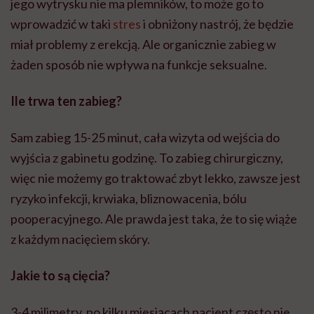
jego wytrysku nie ma plemników, to może go to
wprowadzić w taki
stres
i obniżony nastrój, że będzie
miał problemy z erekcją. Ale organicznie zabieg w
żaden sposób nie wpływa na funkcje seksualne.
Ile trwa ten zabieg?
Sam zabieg 15-25 minut, cała wizyta od wejścia do
wyjścia z gabinetu godzinę. To zabieg chirurgiczny,
więc nie możemy go traktować zbyt lekko, zawsze jest
ryzyko infekcji, krwiaka, bliznowacenia, bólu
pooperacyjnego. Ale prawda jest taka, że to się wiąże
z każdym nacięciem skóry.
Jakie to są cięcia?
3-4 milimetry, po kilku miesiącach pacjent często nie