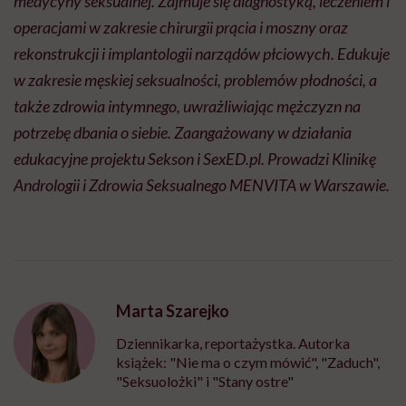
medycyny seksualnej. Zajmuje się diagnostyką, leczeniem i
operacjami w zakresie chirurgii prącia i moszny oraz
rekonstrukcji i implantologii narządów płciowych. Edukuje
w zakresie męskiej seksualności, problemów płodności, a
także zdrowia intymnego, uwrażliwiając mężczyzn na
potrzebę dbania o siebie. Zaangażowany w działania
edukacyjne projektu Sekson i SexED.pl. Prowadzi Klinikę
Andrologii i Zdrowia Seksualnego MENVITA w Warszawie.
Marta Szarejko
Dziennikarka, reportażystka. Autorka
książek: "Nie ma o czym mówić", "Zaduch",
"Seksuolożki" i "Stany ostre"