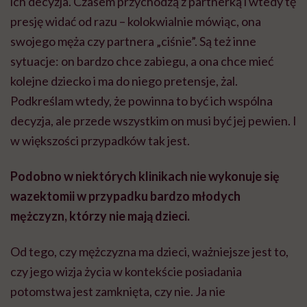
ich decyzja. Czasem przychodzą z partnerką i wtedy tę
presję widać od razu – kolokwialnie mówiąc, ona
swojego męża czy partnera „ciśnie”. Są też inne
sytuacje: on bardzo chce zabiegu, a ona chce mieć
kolejne dziecko i ma do niego pretensje, żal.
Podkreślam wtedy, że powinna to być ich wspólna
decyzja, ale przede wszystkim on musi być jej pewien. I
w większości przypadków tak jest.
Podobno w niektórych klinikach nie wykonuje się
wazektomii w przypadku bardzo młodych
mężczyzn, którzy nie mają dzieci.
Od tego, czy mężczyzna ma dzieci, ważniejsze jest to,
czy jego wizja życia w kontekście posiadania
potomstwa jest zamknięta, czy nie. Ja nie