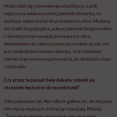
Może udać się z normalnego współżycia, a jeśli
mężczyzna odda wcześniej plemniki do banku, to
można je wykorzystać do procedury in vitro. Możemy
też zrobić biopsję jądra, pobrać plemniki bezpośrednio
i również przeprowadzić procedurę in vitro.
Wazektomia nie zabiera szans na zostanie ojcem, nie
jest zamknięciem tematu dziecka. Jest natomiast
niemal stuprocentową pewnością, że nie będzie ciąży
z wytrysku.
Czy przez te ponad dwie dekady zmienił się
stosunek mężczyzn do wazektomii?
Zdecydowanie tak. Nie tylko w gabinecie, ale też poza
nim słyszę mężczyzn, którzy ją rozważają. Mówią:
„Żona ma problemy zdrowotne, nie chcę, żeby