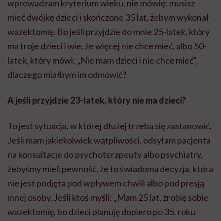
wprowadzam kryterium wieku, nie mówię: musisz
mieć dwójkę dzieci i skończone 35 lat, żebym wykonał
wazektomię. Bo jeśli przyjdzie do mnie 25-latek, który
ma troje dzieci i wie, że więcej nie chce mieć, albo 50-
latek, który mówi: „Nie mam dzieci i nie chcę mieć”,
dlaczego miałbym im odmówić?
A jeśli przyjdzie 23-latek, który nie ma dzieci?
To jest sytuacja, w której dłużej trzeba się zastanowić.
Jeśli mam jakiekolwiek wątpliwości, odsyłam pacjenta
na konsultacje do psychoterapeuty albo psychiatry,
żebyśmy mieli pewność, że to świadoma decyzja, która
nie jest podjęta pod wpływem chwili albo pod presją
innej osoby. Jeśli ktoś myśli: „Mam 25 lat, zrobię sobie
wazektomię, bo dzieci planuję dopiero po 35. roku