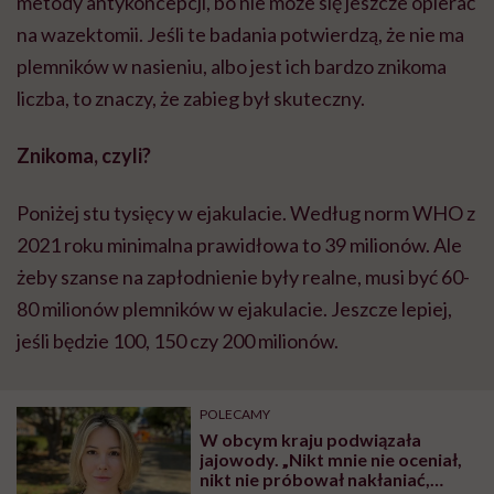
metody antykoncepcji, bo nie może się jeszcze opierać
na wazektomii. Jeśli te badania potwierdzą, że nie ma
plemników w nasieniu, albo jest ich bardzo znikoma
liczba, to znaczy, że zabieg był skuteczny.
Znikoma, czyli?
Poniżej stu tysięcy w ejakulacie. Według norm WHO z
2021 roku minimalna prawidłowa to 39 milionów. Ale
żeby szanse na zapłodnienie były realne, musi być 60-
80 milionów plemników w ejakulacie. Jeszcze lepiej,
jeśli będzie 100, 150 czy 200 milionów.
POLECAMY
W obcym kraju podwiązała
jajowody. „Nikt mnie nie oceniał,
nikt nie próbował nakłaniać,