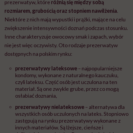
prezerwatyw, które
różnią się między sobą
rozmiarem, grubością oraz stopniem nawilżenia
.
Niektóre z nich mają wypustki i prążki, mające na celu
zwiększenie intensywności doznań podczas stosunku.
Inne charakteryzuje owocowy smak i zapach, wybór
nie jest więc oczywisty. Oto rodzaje prezerwatyw
dostępnych na polskim rynku:
prezerwatywy lateksowe
– najpopularniejsze
kondomy, wykonane z naturalnego kauczuku,
czyli lateksu. Część osób jest uczulona na ten
materiał. Są one zwykle grube, przez co mogą
osłabiać doznania,
prezerwatywy nielateksowe
–
alternatywa dla
wszystkich osób uczulonych na lateks. Stopniowo
zastępują na rynku prezerwatywy wykonane z
innych materiałów. Są lżejsze, cieńsze i