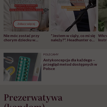
Zobacz więcej
Nie móc zostać przy
"Jestem w ciąży, co mi się
Wkró
chorym dziecku w
należy?". Headhunter o
Inst
szpitalu to tortura.
zmianie pokoleniowej u
atak
"Przeszkadzać w tym
kobiet w ciąży na rynku
wars
może chyba tylko
pracy
eksp
POLECAMY
głupota i brak
Antykoncepcja dla każdego –
wyobraźni"
przegląd metod dostępnych w
Polsce
Prezerwatywa
(kondom)