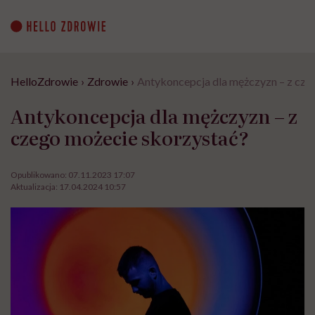
Go
to
content
HelloZdrowie
›
Zdrowie
›
Antykoncepcja dla mężczyzn – z cze
Antykoncepcja dla mężczyzn – z
czego możecie skorzystać?
Opublikowano:
07.11.2023 17:07
Aktualizacja:
17.04.2024 10:57