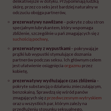
delikatniejsze w dotyku. Przypominają ludzką
skórę, przez co seks jest bardziej naturalny w
odczuciu obojga partnerów,
prezerwatywy nawilżane
– pokryte z obu stron
specjalnym lubrykantem, który wspomaga
zbliżenie, szczególnie u pań zmagających się z
suchością pochwy
,
prezerwatywy z wypustkami
–
pokrywają je
prążki lub wypustki stymulujące doznania
partnerów podczas seksu. Ich głównym celem
jest ułatwienie osiągnięcia
orgazmu
przez
kobietę,
prezerwatywy wydłużające czas zbliżenia
–
pokryte substancją o działaniu znieczulającym,
benzokainą. Sprawdzą się wśród panów
zmagających się z
przedwczesnym wytryskiem
oraz u wszystkich par, którym zależy na
przedłużeniu stosunku seksualnego,