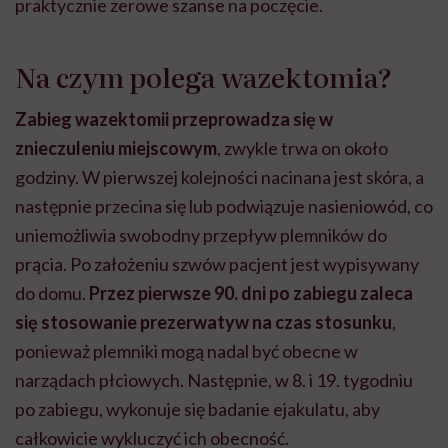
praktycznie zerowe szanse na poczęcie.
Na czym polega wazektomia?
Zabieg wazektomii przeprowadza się w
znieczuleniu miejscowy
m
, zwykle trwa on około
godziny. W pierwszej kolejności nacinana jest skóra, a
następnie przecina się lub podwiązuje nasieniowód, co
uniemożliwia swobodny przepływ plemników do
prącia. Po założeniu szwów pacjent jest wypisywany
do domu.
Przez pierwsze 90. dni po zabiegu zaleca
się stosowanie prezerwatyw na czas stosunku
,
ponieważ plemniki mogą nadal być obecne w
narządach płciowych. Następnie, w 8. i 19. tygodniu
po zabiegu, wykonuje się badanie ejakulatu, aby
całkowicie wykluczyć ich obecność.