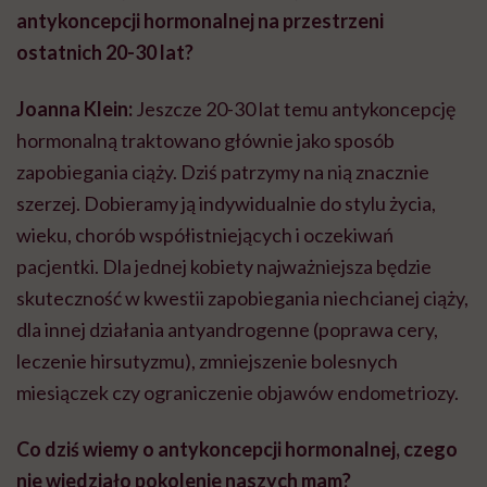
antykoncepcji hormonalnej na przestrzeni
ostatnich 20-30 lat?
Joanna Klein:
Jeszcze 20-30 lat temu antykoncepcję
hormonalną traktowano głównie jako sposób
zapobiegania ciąży. Dziś patrzymy na nią znacznie
szerzej. Dobieramy ją indywidualnie do stylu życia,
wieku, chorób współistniejących i oczekiwań
pacjentki. Dla jednej kobiety najważniejsza będzie
skuteczność w kwestii zapobiegania niechcianej ciąży,
dla innej działania antyandrogenne (poprawa cery,
leczenie hirsutyzmu), zmniejszenie bolesnych
miesiączek czy ograniczenie objawów endometriozy.
Co dziś wiemy o antykoncepcji hormonalnej, czego
nie wiedziało pokolenie naszych mam?