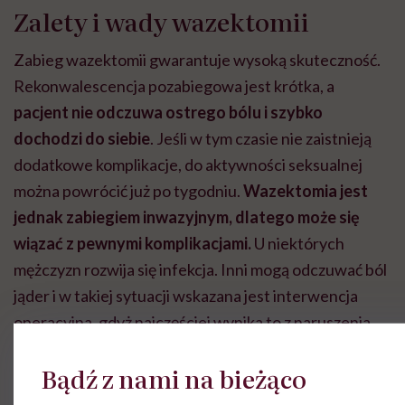
Zalety i wady wazektomii
Zabieg wazektomii gwarantuje wysoką skuteczność.
Rekonwalescencja pozabiegowa jest krótka, a
pacjent nie odczuwa ostrego bólu i szybko
dochodzi do siebie
. Jeśli w tym czasie nie zaistnieją
dodatkowe komplikacje, do aktywności seksualnej
można powrócić już po tygodniu.
Wazektomia jest
jednak zabiegiem inwazyjnym, dlatego może się
wiązać z pewnymi komplikacjami.
U niektórych
mężczyzn rozwija się infekcja. Inni mogą odczuwać ból
jąder i w takiej sytuacji wskazana jest interwencja
operacyjna, gdyż najczęściej wynika to z naruszenia
nerwu.
Bądź z nami na bieżąco
Zdarza się również, że w mosznie powstaje krwiak