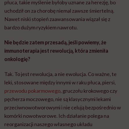
płuca, takie myślenie byłoby uznane za herezję, bo
uchodził on za chorobę niemal zawsze śmiertelną.
Nawet niski stopień zaawansowania wiązał się z
bardzo dużym ryzykiem nawrotu.
Nie będzie zatem przesadą, jeśli powiemy, że
immunoterapia jest rewolucją, która zmieniła
onkologię?
Tak. To jest rewolucja, a nie ewolucja. Co ważne, te
leki, stosowane między innymi w raku płuca, piersi,
przewodu pokarmowego
, gruczołu krokowego czy
pęcherza moczowego, nie są klasycznymi lekami
przeciwnowotworowymi i nie celują bezpośrednio w
komórki nowotworowe. Ich działanie polega na
reorganizacji naszego własnego układu