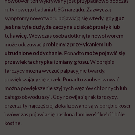
nowotwór ten wykrywany jest przypadkowo podczas
rutynowego badania USG narządu. Zazwyczaj
symptomy nowotworu pojawiają się wtedy, gdy
guz
jest na tyle duży, że zaczyna uciskać przełyk lub
tchawicę.
Wówczas osoba dotknięta nowotworem
może odczuwać
problemy z przełykaniem lub
utrudnione oddychanie
. Ponadto
może pojawić się
przewlekła chrypka i zmiany głosu.
W obrębie
tarczycy można wyczuć palpacyjnie twardy,
powiększający się guzek. Ponadto zaobserwować
można powiększenie szyjnych węzłów chłonnych lub
całego obwodu szyi. Gdy rozwija się rak tarczycy,
przerzuty najczęściej zlokalizowane są w obrębie kości
i wówczas pojawia się nasilona łamliwość kości i bóle
kostne.