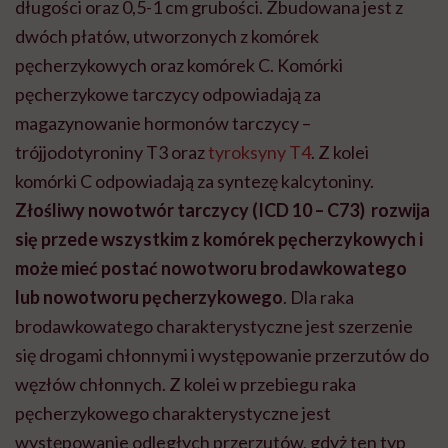
długości oraz 0,5-1 cm grubości. Zbudowana jest z
dwóch płatów, utworzonych z komórek
pęcherzykowych oraz komórek C. Komórki
pęcherzykowe tarczycy odpowiadają za
magazynowanie hormonów tarczycy –
trójjodotyroniny T3 oraz
tyroksyny T4
. Z kolei
komórki C odpowiadają za syntezę kalcytoniny.
Złośliwy nowotwór tarczycy (ICD 10 – C73) rozwija
się przede wszystkim z komórek pęcherzykowych i
może mieć postać nowotworu brodawkowatego
lub nowotworu pęcherzykowego
. Dla raka
brodawkowatego charakterystyczne jest szerzenie
się drogami chłonnymi i występowanie przerzutów do
węzłów chłonnych. Z kolei w przebiegu raka
pęcherzykowego charakterystyczne jest
występowanie odległych przerzutów, gdyż ten typ