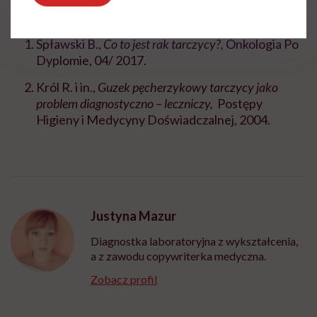
Bibliografia:
Spławski B.,
Co to jest rak tarczycy?,
Onkologia Po
Dyplomie, 04/ 2017.
Król R. i in.,
Guzek pęcherzykowy tarczycy jako
problem diagnostyczno – leczniczy,
Postępy
Higieny i Medycyny Doświadczalnej, 2004.
Justyna Mazur
Diagnostka laboratoryjna z wykształcenia,
a z zawodu copywriterka medyczna.
Zobacz profil