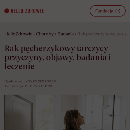
Go
to
Fundacja
content
HelloZdrowie
›
Choroby
›
Badania
›
Rak pęcherzykowy tarczycy
Rak pęcherzykowy tarczycy –
przyczyny, objawy, badania i
leczenie
Opublikowano:
29.09.2021 09:19
Aktualizacja:
13.10.2021 10:20