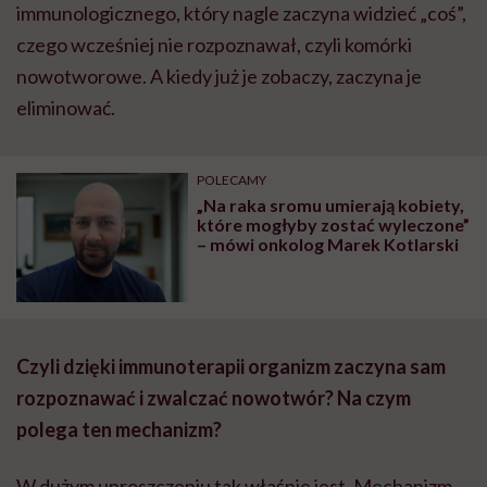
immunologicznego, który nagle zaczyna widzieć „coś”,
czego wcześniej nie rozpoznawał, czyli komórki
nowotworowe. A kiedy już je zobaczy, zaczyna je
eliminować.
POLECAMY
„Na raka sromu umierają kobiety,
które mogłyby zostać wyleczone”
– mówi onkolog Marek Kotlarski
Czyli dzięki immunoterapii organizm zaczyna sam
rozpoznawać i zwalczać nowotwór? Na czym
polega ten mechanizm?
W dużym uproszczeniu tak właśnie jest. Mechanizm