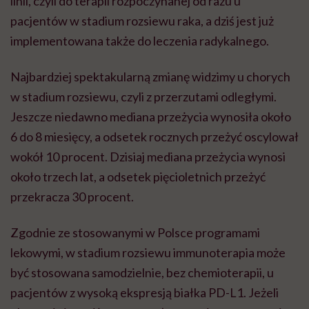
linii, czyli do terapii rozpoczynanej od razu u
pacjentów w stadium rozsiewu raka, a dziś jest już
implementowana także do leczenia radykalnego.
Najbardziej spektakularną zmianę widzimy u chorych
w stadium rozsiewu, czyli z przerzutami odległymi.
Jeszcze niedawno mediana przeżycia wynosiła około
6 do 8 miesięcy, a odsetek rocznych przeżyć oscylował
wokół 10 procent. Dzisiaj mediana przeżycia wynosi
około trzech lat, a odsetek pięcioletnich przeżyć
przekracza 30 procent.
Zgodnie ze stosowanymi w Polsce programami
lekowymi, w stadium rozsiewu immunoterapia może
być stosowana samodzielnie, bez chemioterapii, u
pacjentów z wysoką ekspresją białka PD-L1. Jeżeli