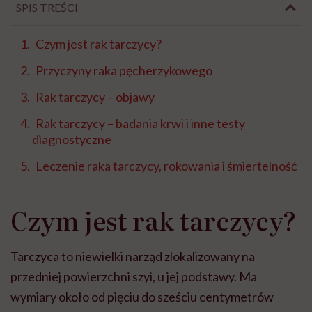
SPIS TREŚCI
Czym jest rak tarczycy?
Przyczyny raka pęcherzykowego
Rak tarczycy – objawy
Rak tarczycy – badania krwi i inne testy
diagnostyczne
Leczenie raka tarczycy, rokowania i śmiertelność
Czym jest rak tarczycy?
Tarczyca to niewielki narząd zlokalizowany na
przedniej powierzchni szyi, u jej podstawy. Ma
wymiary około od pięciu do sześciu centymetrów