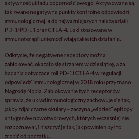
aktywność układu odpornościowego. Aktywowane są
tak zwane negatywne punkty kontrolne odpowiedzi
immunologicznej, a do najważniejszych należą szlaki
PD-1/PD-L1 oraz CTLA-4. Leki stosowane w
immunoterapii uniemożliwiają takie ich działanie.
Odkrycie, że negatywne receptory można
zablokować, okazało się strzałem w dziesiątkę, a za
badania dotyczące roli PD-1 i CTLA-4 w regulacji
odpowiedzi immunologicznej w 2018 roku przyznano
Nagrodę Nobla. Zablokowanie tych receptorów
sprawia, że układ immunologiczny zachowuje się tak,
jakby zdjął czarne okulary – zaczyna „widzieć” epitopy
antygenów nowotworowych, których wcześniej nie
rozpoznawał, i niszczyć je tak, jak powinien był to
zrobić od początku.