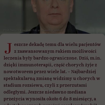
Prof. Dariusz Kowalski / fot. archiwum prywatne
J
eszcze dekadę temu dla wielu pacjentów
z zaawansowanym rakiem możliwości
leczenia były bardzo ograniczone. Dziś, m.in.
dzięki immunoterapii, część chorych żyje z
nowotworem przez wiele lat. – Najbardziej
spektakularną zmianę widzimy u chorych w
stadium rozsiewu, czyli z przerzutami
odległymi. Jeszcze niedawno mediana
przeżycia wynosiła około 6 do 8 miesięcy, a