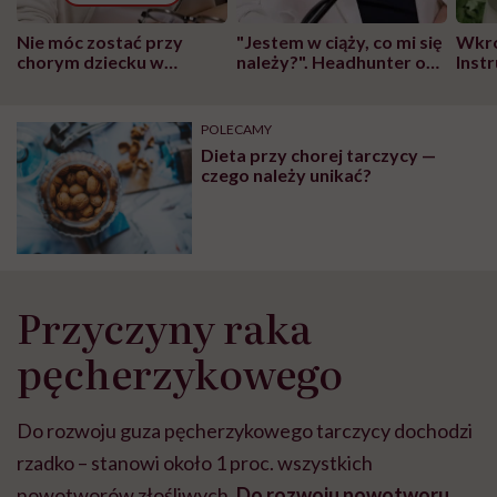
Nie móc zostać przy
"Jestem w ciąży, co mi się
Wkró
chorym dziecku w
należy?". Headhunter o
Inst
szpitalu to tortura.
zmianie pokoleniowej u
atak
"Przeszkadzać w tym
kobiet w ciąży na rynku
wars
może chyba tylko
pracy
eksp
POLECAMY
głupota i brak
Dieta przy chorej tarczycy —
wyobraźni"
czego należy unikać?
Przyczyny raka
pęcherzykowego
Do rozwoju guza pęcherzykowego tarczycy dochodzi
rzadko – stanowi około 1 proc. wszystkich
nowotworów złośliwych.
Do rozwoju nowotworu