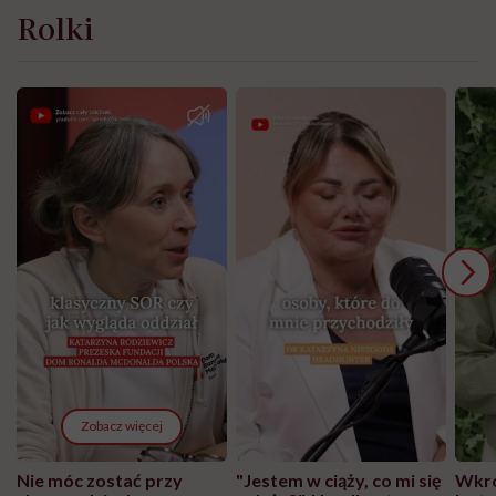
Rolki
Zobacz więcej
Nie móc zostać przy
"Jestem w ciąży, co mi się
Wkró