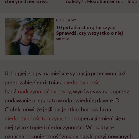
chorym dziecku w
należy?". Headhunter o
Inst
szpitalu to tortura.
zmianie pokoleniowej u
atak
"Przeszkadzać w tym
kobiet w ciąży na rynku
wars
może chyba tylko
pracy
eksp
POLECAMY
głupota i brak
10 pytań o chorą tarczycę.
wyobraźni"
Sprawdź, czy wszystko o niej
wiesz
U drugiej grupy ma miejsce sytuacja przeciwna; już
przed zabiegiem istniała
niedoczynność
bądź
nadczynność tarczycy
, wyrównywana poprzez
podawanie preparatu w odpowiedniej dawce. Dr
Ciołek mówi, że jeśli pacjentka chorowała na
niedoczynność tarczycy
, to po operacji zmieni się u
niej tylko stopień niedoczynności. W praktyce
oznacza to konieczność zmiany dawki przyjmowanych