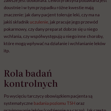
zawsze jest doskonała. Lewotyroksyna podawana jest
doustnie i w tym przypadku różne kwestie mają
znaczenie: jak dany pacjent toleruje leki, czy ma na
jakiś składnik
uczulenie
, jak pracuje jego przewód
pokarmowy, czy dany preparat dobrze się u niego
wchłania, czy współwystępują u niego inne choroby,
które mogą wpływać na działanie i wchłanianie leków
itp.
Rola badań
kontrolnych
Po wycięciu tarczycy obowiązkiem pacjenta są
systematyczne
badania poziomu TSH
oraz
przyjmowanie leków (codziennie na czczo). Jak często