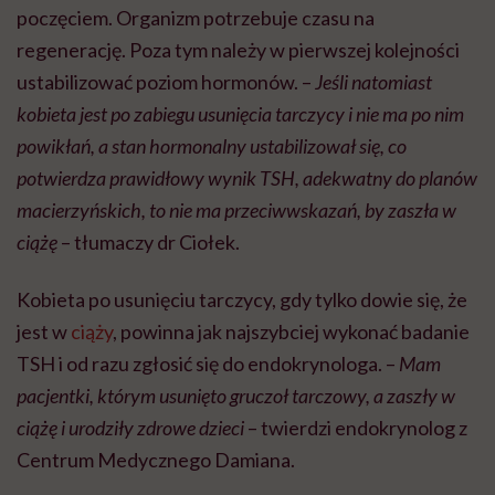
poczęciem. Organizm potrzebuje czasu na
regenerację. Poza tym należy w pierwszej kolejności
ustabilizować poziom hormonów. –
Jeśli natomiast
kobieta jest po zabiegu usunięcia tarczycy i nie ma po nim
powikłań, a stan hormonalny ustabilizował się, co
potwierdza prawidłowy wynik TSH, adekwatny do planów
macierzyńskich, to nie ma przeciwwskazań, by zaszła w
ciążę
– tłumaczy dr Ciołek.
Kobieta po usunięciu tarczycy, gdy tylko dowie się, że
jest w
ciąży
, powinna jak najszybciej wykonać badanie
TSH i od razu zgłosić się do endokrynologa. –
Mam
pacjentki, którym usunięto gruczoł tarczowy, a zaszły w
ciążę i urodziły zdrowe dzieci
– twierdzi endokrynolog z
Centrum Medycznego Damiana.