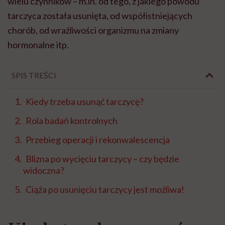
wielu czynników – m.in. od tego, z jakiego powodu
tarczyca została usunięta, od współistniejących
chorób, od wrażliwości organizmu na zmiany
hormonalne itp.
SPIS TREŚCI
Kiedy trzeba usunąć tarczycę?
Rola badań kontrolnych
Przebieg operacji i rekonwalescencja
Blizna po wycięciu tarczycy – czy będzie
widoczna?
Ciąża po usunięciu tarczycy jest możliwa!