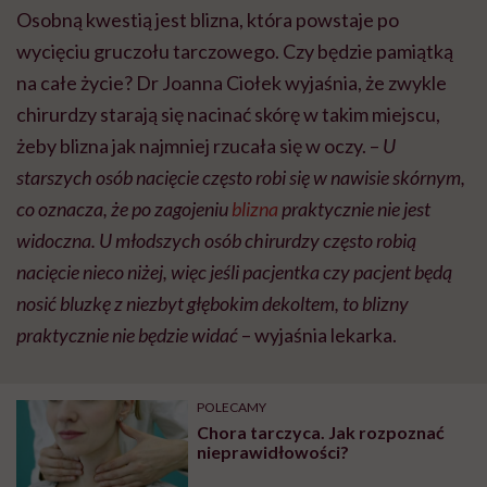
Osobną kwestią jest blizna, która powstaje po
wycięciu gruczołu tarczowego. Czy będzie pamiątką
na całe życie? Dr Joanna Ciołek wyjaśnia, że zwykle
chirurdzy starają się nacinać skórę w takim miejscu,
żeby blizna jak najmniej rzucała się w oczy. –
U
starszych osób nacięcie często robi się w nawisie skórnym,
co oznacza, że po zagojeniu
blizna
praktycznie nie jest
widoczna. U młodszych osób chirurdzy często robią
nacięcie nieco niżej, więc jeśli pacjentka czy pacjent będą
nosić bluzkę z niezbyt głębokim dekoltem, to blizny
praktycznie nie będzie widać
– wyjaśnia lekarka.
POLECAMY
Chora tarczyca. Jak rozpoznać
nieprawidłowości?