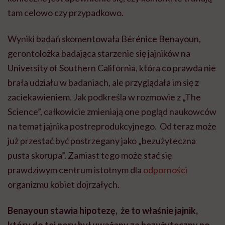
tam celowo czy przypadkowo.
Wyniki badań skomentowała Bérénice Benayoun,
gerontolożka badająca starzenie się jajników na
University of Southern California, która co prawda nie
brała udziału w badaniach, ale przyglądała im się z
zaciekawieniem. Jak podkreśla w rozmowie z „The
Science”, całkowicie zmieniają one pogląd naukowców
na temat jajnika postreprodukcyjnego. Od teraz może
już przestać być postrzegany jako „bezużyteczna
pusta skorupa”. Zamiast tego może stać się
prawdziwym centrum istotnym dla
odporności
organizmu kobiet dojrzałych.
Benayoun stawia hipotezę, że to właśnie jajnik,
który do tej pory był uważany za bezużyteczny po