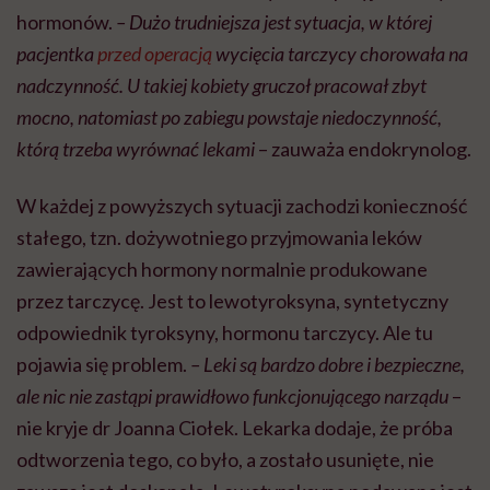
hormonów.
– Dużo trudniejsza jest sytuacja, w której
pacjentka
przed operacją
wycięcia tarczycy chorowała na
nadczynność. U takiej kobiety gruczoł pracował zbyt
mocno, natomiast po zabiegu powstaje niedoczynność,
którą trzeba wyrównać lekami
– zauważa endokrynolog.
W każdej z powyższych sytuacji zachodzi konieczność
stałego, tzn. dożywotniego przyjmowania leków
zawierających hormony normalnie produkowane
przez tarczycę. Jest to lewotyroksyna, syntetyczny
odpowiednik tyroksyny, hormonu tarczycy. Ale tu
pojawia się problem.
– Leki są bardzo dobre i bezpieczne,
ale nic nie zastąpi prawidłowo funkcjonującego narządu
–
nie kryje dr Joanna Ciołek. Lekarka dodaje, że próba
odtworzenia tego, co było, a zostało usunięte, nie