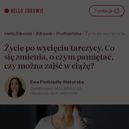
Go
to
Fundacja
content
HelloZdrowie
›
Zdrowie
›
Profilaktyka
›
Życie po wycięciu tarc
Życie po wycięciu tarczycy. Co
się zmienia, o czym pamiętać,
czy można zajść w ciążę?
Ewa Podsiadły-Natorska
Opublikowano:
14.11.2019 17:27
Aktualizacja:
06.07.2020 11:46