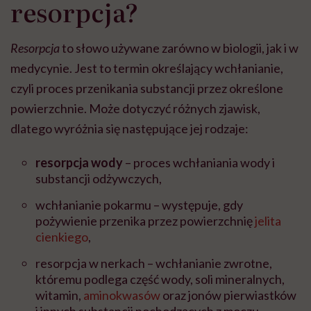
resorpcja?
Resorpcja
to słowo używane zarówno w biologii, jak i w
medycynie. Jest to termin określający wchłanianie,
czyli proces przenikania substancji przez określone
powierzchnie. Może dotyczyć różnych zjawisk,
dlatego wyróżnia się następujące jej rodzaje:
resorpcja wody
– proces wchłaniania wody i
substancji odżywczych,
wchłanianie pokarmu – występuje, gdy
pożywienie przenika przez powierzchnię
jelita
cienkiego
,
resorpcja w nerkach – wchłanianie zwrotne,
któremu podlega część wody, soli mineralnych,
witamin,
aminokwasów
oraz jonów pierwiastków
i innych substancji pochodzących z moczu