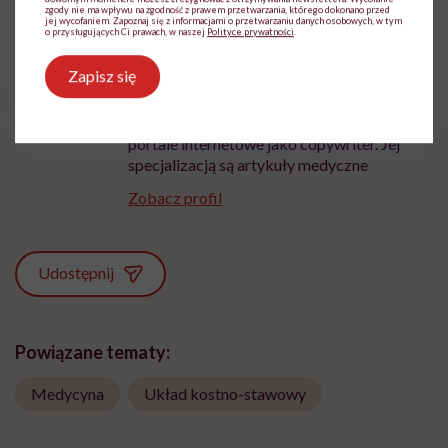
zgody nie ma wpływu na zgodność z prawem przetwarzania, którego dokonano przed
jej wycofaniem. Zapoznaj się z informacjami o przetwarzaniu danych osobowych, w tym
o przysługujących Ci prawach, w naszej
Polityce prywatności
.
Ewa Żuchowska
Zapisz się
Technik farmacji z wieloletnim stażem
pracy w aptekach ogólnodostępnych. Od
wielu lat zajmuje się pisaniem treści na
portale internetowe jako copywriter. Jej
specjalizacją są artykuły medyczne
Zobacz profil
Udostępnij
Powiązane tematy:
Medycyna
Układ kostno-stawowy