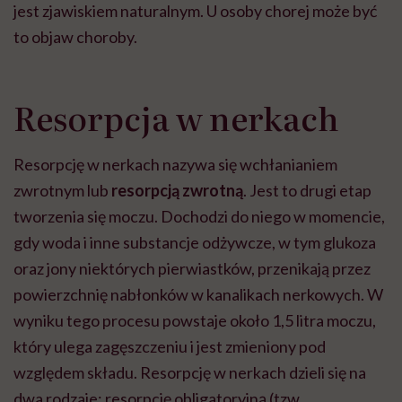
jest zjawiskiem naturalnym. U osoby chorej może być
to objaw choroby.
Resorpcja w nerkach
Resorpcję w nerkach nazywa się wchłanianiem
zwrotnym lub
resorpcją zwrotną
. Jest to drugi etap
tworzenia się moczu. Dochodzi do niego w momencie,
gdy woda i inne substancje odżywcze, w tym glukoza
oraz jony niektórych pierwiastków, przenikają przez
powierzchnię nabłonków w kanalikach nerkowych. W
wyniku tego procesu powstaje około 1,5 litra moczu,
który ulega zagęszczeniu i jest zmieniony pod
względem składu. Resorpcję w nerkach dzieli się na
dwa rodzaje: resorpcję obligatoryjną (tzw.