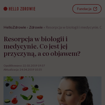
Go
to
Fundacja
content
HelloZdrowie
›
Zdrowie
›
Resorpcja w biologii i medycynie. Co
Resorpcja w biologii i
medycynie. Co jest jej
przyczyną, a co objawem?
Opublikowano:
22.03.2019 19:37
Aktualizacja:
24.04.2019 10:35