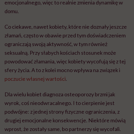
emocjonalnego, więc to realnie zmienia dynamikę w
domu.
Co ciekawe, nawet kobiety, które nie doznały jeszcze
złamań, często w obawie przed tym doświadczeniem
ograniczają swoją aktywność, w tym również
seksualną. Przy słabych kościach stosunek może
powodować złamania, więc kobiety wycofują się z tej
sfery życia. A to z kolei mocno wpływa na związek i
poczucie własnej wartości
.
Dla wielu kobiet diagnoza osteoporozy brzmi jak
wyrok, coś nieodwracalnego. I to cierpienie jest
podwójne: z jednej strony fizyczne ograniczenia, z
drugiej emocjonalne konsekwencje. Niektóre mówią
wprost, że zostały same, bo partnerzy się wycofali.