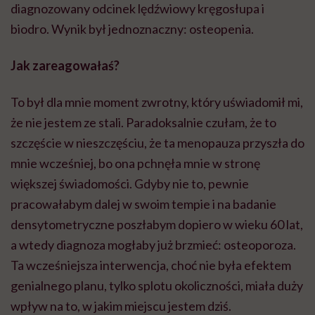
diagnozowany odcinek lędźwiowy kręgosłupa i
biodro. Wynik był jednoznaczny: osteopenia.
Jak zareagowałaś?
To był dla mnie moment zwrotny, który uświadomił mi,
że nie jestem ze stali. Paradoksalnie czułam, że to
szczęście w nieszczęściu, że ta menopauza przyszła do
mnie wcześniej, bo ona pchnęła mnie w stronę
większej świadomości. Gdyby nie to, pewnie
pracowałabym dalej w swoim tempie i na badanie
densytometryczne poszłabym dopiero w wieku 60 lat,
a wtedy diagnoza mogłaby już brzmieć: osteoporoza.
Ta wcześniejsza interwencja, choć nie była efektem
genialnego planu, tylko splotu okoliczności, miała duży
wpływ na to, w jakim miejscu jestem dziś.