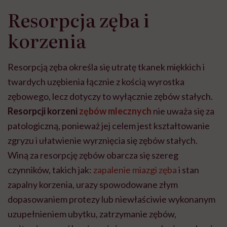
Resorpcja zęba i
korzenia
Resorpcją zęba określa się utratę tkanek miękkich i
twardych uzębienia łącznie z kością wyrostka
zębowego, lecz dotyczy to wyłącznie zębów stałych.
Resorpcji korzeni
zębów mlecznych
nie uważa się za
patologiczną, ponieważ jej celem jest kształtowanie
zgryzu i ułatwienie wyrznięcia się zębów stałych.
Winą za resorpcję zębów obarcza się szereg
czynników, takich jak:
zapalenie miazgi zęba
i stan
zapalny korzenia, urazy spowodowane złym
dopasowaniem protezy lub niewłaściwie wykonanym
uzupełnieniem ubytku, zatrzymanie zębów,