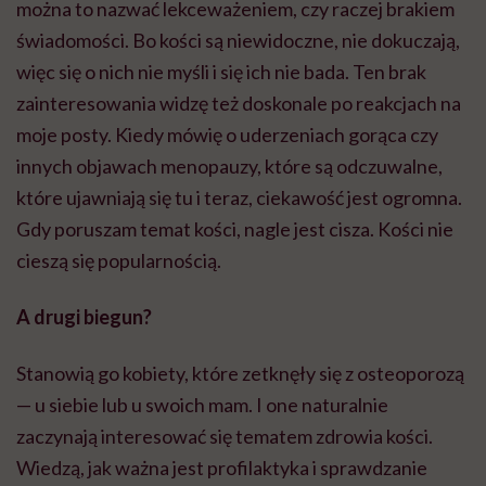
można to nazwać lekceważeniem, czy raczej brakiem
świadomości. Bo kości są niewidoczne, nie dokuczają,
więc się o nich nie myśli i się ich nie bada. Ten brak
zainteresowania widzę też doskonale po reakcjach na
moje posty. Kiedy mówię o uderzeniach gorąca czy
innych objawach menopauzy, które są odczuwalne,
które ujawniają się tu i teraz, ciekawość jest ogromna.
Gdy poruszam temat kości, nagle jest cisza. Kości nie
cieszą się popularnością.
A drugi biegun?
Stanowią go kobiety, które zetknęły się z osteoporozą
— u siebie lub u swoich mam. I one naturalnie
zaczynają interesować się tematem zdrowia kości.
Wiedzą, jak ważna jest profilaktyka i sprawdzanie