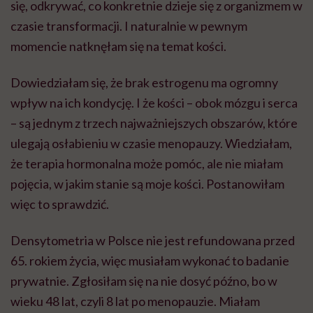
się, odkrywać, co konkretnie dzieje się z organizmem w
czasie transformacji. I naturalnie w pewnym
momencie natknęłam się na temat kości.
Dowiedziałam się, że brak estrogenu ma ogromny
wpływ na ich kondycję. I że kości – obok mózgu i serca
– są jednym z trzech najważniejszych obszarów, które
ulegają osłabieniu w czasie menopauzy. Wiedziałam,
że terapia hormonalna może pomóc, ale nie miałam
pojęcia, w jakim stanie są moje kości. Postanowiłam
więc to sprawdzić.
Densytometria w Polsce nie jest refundowana przed
65. rokiem życia, więc musiałam wykonać to badanie
prywatnie. Zgłosiłam się na nie dosyć późno, bo w
wieku 48 lat, czyli 8 lat po menopauzie. Miałam