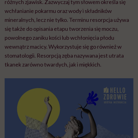
różnych zjawisk. Zazwyczaj tym słowem określa się
wyobraźni"
wchłanianie pokarmu oraz wody i składników
mineralnych, lecz nie tylko. Terminu resorpcja używa
się także do opisania etapu tworzenia się moczu,
powolnego zaniku kości lub wchłonięcia płodu
wewnątrz macicy. Wykorzystuje się go również w
stomatologii. Resorpcją zęba nazywana jest utrata
tkanek zarówno twardych, jak i miękkich.