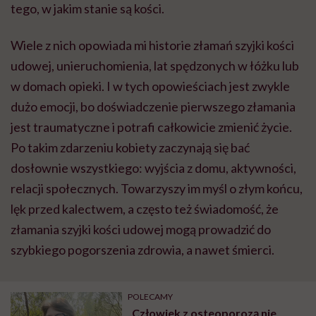
tego, w jakim stanie są kości.
Wiele z nich opowiada mi historie złamań szyjki kości
udowej, unieruchomienia, lat spędzonych w łóżku lub
w domach opieki. I w tych opowieściach jest zwykle
dużo emocji, bo doświadczenie pierwszego złamania
jest traumatyczne i potrafi całkowicie zmienić życie.
Po takim zdarzeniu kobiety zaczynają się bać
dosłownie wszystkiego: wyjścia z domu, aktywności,
relacji społecznych. Towarzyszy im myśl o złym końcu,
lęk przed kalectwem, a często też świadomość, że
złamania szyjki kości udowej mogą prowadzić do
szybkiego pogorszenia zdrowia, a nawet śmierci.
POLECAMY
„Człowiek z osteoporozą nie