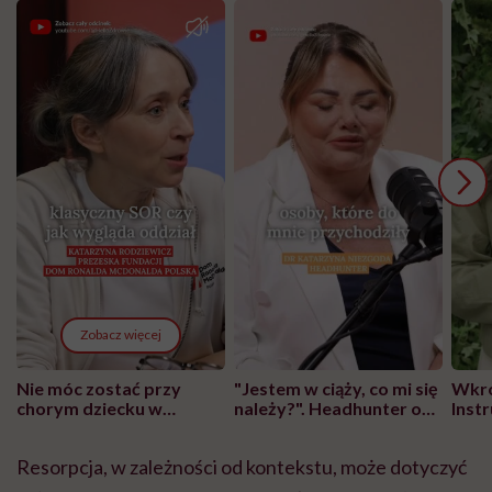
Zobacz więcej
Nie móc zostać przy
"Jestem w ciąży, co mi się
Wkró
chorym dziecku w
należy?". Headhunter o
Inst
szpitalu to tortura.
zmianie pokoleniowej u
atak
"Przeszkadzać w tym
kobiet w ciąży na rynku
wars
Resorpcja, w zależności od kontekstu, może dotyczyć
może chyba tylko
pracy
eksp
głupota i brak