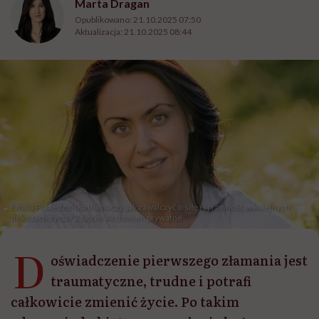
Marta Dragan
Opublikowano:
21.10.2025 07:50
Aktualizacja:
21.10.2025 08:44
Emilia Pobiedzińska tłumaczy, jak zawalczyć o siłę i sprawność w kolejnych
dekadach życia / Zdjęcie: Archiwum prywatne
D
oświadczenie pierwszego złamania jest
traumatyczne, trudne i potrafi
całkowicie zmienić życie. Po takim