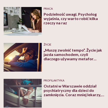
PRACA
Podzielność uwagi. Psycholog
wyjaśnia, czy warto robić kilka
rzeczy na raz
ŻYCIE
„Muszę zwolnić tempo”. Życie jak
jazda samochodem, czyli
dlaczego używamy metafor
motoryzacyjnych do opisu życia
PROFILAKTYKA
Ostatni w Warszawie oddział
psychiatryczny dla dzieci do
zamknięcia. Coraz mniej lekarzy,
coraz więcej pacjentów