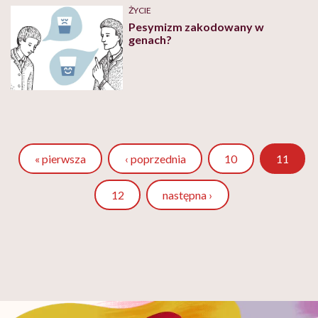
ŻYCIE
Pesymizm zakodowany w
genach?
Strona
« pierwsza
‹ poprzednia
10
11
Strona
12
następna ›