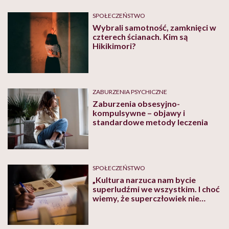
SPOŁECZEŃSTWO
Wybrali samotność, zamknięci w
czterech ścianach. Kim są
Hikikimori?
ZABURZENIA PSYCHICZNE
Zaburzenia obsesyjno-
kompulsywne – objawy i
standardowe metody leczenia
SPOŁECZEŃSTWO
„Kultura narzuca nam bycie
superludźmi we wszystkim. I choć
wiemy, że superczłowiek nie
istnieje, jednak wielu chce nim
być”. Perfekcjonista – złoty
człowiek?