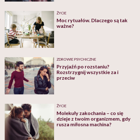
ŻYCIE
Moc rytuałów. Dlaczego są tak
ważne?
ZDROWIE PSYCHICZNE
Przyjaźń po rozstaniu?
Rozstrzygnij wszystkie za i
przeciw
ŻYCIE
Molekuły zakochania – co się
dzieje z twoim organizmem, gdy
rusza miłosna machina?