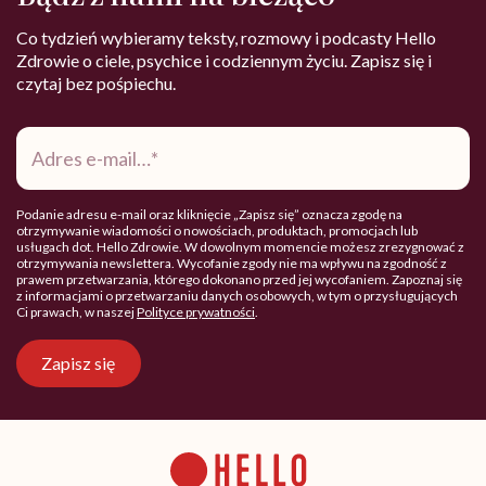
Co tydzień wybieramy teksty, rozmowy i podcasty Hello
Zdrowie o ciele, psychice i codziennym życiu. Zapisz się i
czytaj bez pośpiechu.
Adres
e-
mail
*
Podanie adresu e-mail oraz kliknięcie „Zapisz się” oznacza zgodę na
otrzymywanie wiadomości o nowościach, produktach, promocjach lub
usługach dot. Hello Zdrowie. W dowolnym momencie możesz zrezygnować z
otrzymywania newslettera. Wycofanie zgody nie ma wpływu na zgodność z
prawem przetwarzania, którego dokonano przed jej wycofaniem. Zapoznaj się
z informacjami o przetwarzaniu danych osobowych, w tym o przysługujących
Ci prawach, w naszej
Polityce prywatności
.
Zapisz się