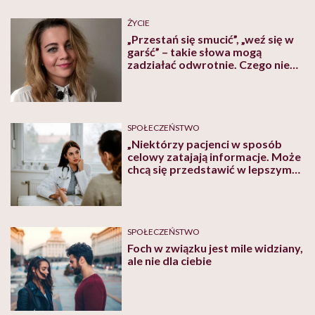
ŻYCIE
„Przestań się smucić”, „weź się w
garść” – takie słowa mogą
zadziałać odwrotnie. Czego nie
mówić osobie z depresją?
Tłumaczy psycholog Katarzyna
Binkiewicz
SPOŁECZEŃSTWO
„Niektórzy pacjenci w sposób
celowy zatajają informacje. Może
chcą się przedstawić w lepszym
świetle”. Skąd lekarz wie, że
pacjent kłamie? Tłumaczy
psycholog Milena Marczak
SPOŁECZEŃSTWO
Foch w związku jest mile widziany,
ale nie dla ciebie