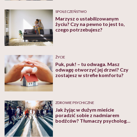
SPOŁECZEŃSTWO
Marzysz o ustabilizowanym
życiu? Czy na pewno to jest to,
czego potrzebujesz?
ŻYCIE
Puk, puk! – tu odwaga. Masz
odwagę otworzyć jej drzwi? Czy
zostajesz w strefie komfortu?
ZDROWIE PSYCHICZNE
Jak żyjąc w dużym mieście
poradzić sobie z nadmiarem
bodźców? Tłumaczy psycholog
Rafał Siuchliński