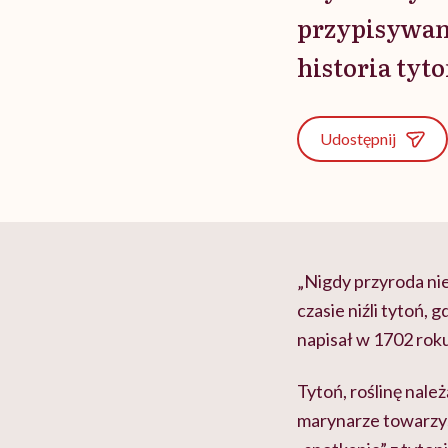
przypisywan
historia tyt
Udostępnij
„
Nigdy przyroda nie
czasie niźli tytoń, 
napisał w 1702 roku
Tytoń, roślinę nale
marynarze towarzy