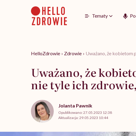
Go
to
content
Tematy
Po
HelloZdrowie
›
Zdrowie
›
Uważano, że kobietom pa
Uważano, że kobieto
nie tyle ich zdrowi
Jolanta Pawnik
Opublikowano:
27.05.2023 12:38
Aktualizacja:
29.05.2023 10:44