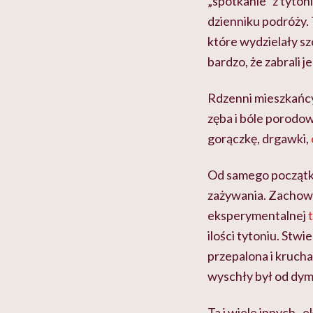
„spotkanie” z tyton
dzienniku podróży.
które wydzielały sz
bardzo, że zabrali j
Rdzenni mieszkańcy
zęba i bóle porodow
gorączkę, drgawki,
Od samego początku 
zażywania. Zachowa
eksperymentalnej
ilości tytoniu. Stw
przepalona i krucha
wyschły był od dy
Ta i wiele innych 