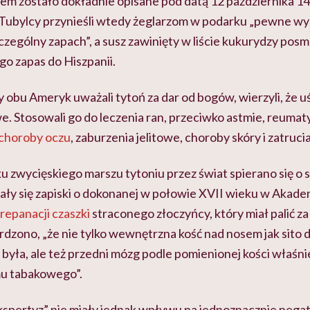
iem zostało dokładnie opisane pod datą 12 października 1
 Tubylcy przynieśli wtedy żeglarzom w podarku „pewne wys
czególny zapach”, a susz zawinięty w liście kukurydzy pos
ego zapas do Hiszpanii.
 obu Ameryk uważali tytoń za dar od bogów, wierzyli, że 
e. Stosowali go do leczenia ran, przeciwko astmie, reuma
choroby oczu
, zaburzenia jelitowe, choroby skóry i zatrucia
zwycięskiego marszu tytoniu przez świat spierano się o s
ły się zapiski o dokonanej w połowie XVII wieku w Akade
trepanacji czaszki
straconego złoczyńcy, który miał palić z
ierdzono, „że nie tylko wewnętrzna kość nad nosem jak sito 
 była, ale też przedni mózg podle pomienionej kości właśnie
mu tabakowego
”.
„ekspertyz” nie miały jednak wpływu na jednoznacznie neg