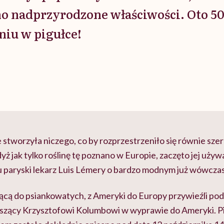
o nadprzyrodzone właściwości. Oto 50
oniu w pigułce!
 stworzyła niczego, co by rozprzestrzeniło się równie szer
gdyż jak tylko roślinę tę poznano w Europie, zaczęto jej uży
 paryski lekarz Luis
Lémery
o bardzo modnym już wówczas 
żącą do psiankowatych, z Ameryki do Europy przywieźli po
szący Krzysztofowi Kolumbowi w wyprawie do Ameryki. P