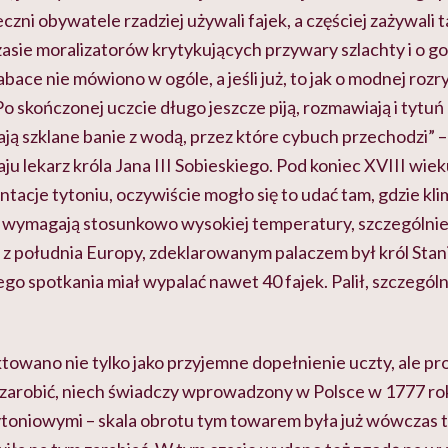
eczni
obywatele rzadziej używali fajek, a częściej zażywali t
asie moralizatorów krytykujących przywary szlachty i o 
 tabace nie mówiono w ogóle, a jeśli już, to jak o modnej roz
 skończonej uczcie długo jeszcze piją, rozmawiają i
tytuń
ją szklane banie z
wodą, przez które
cybuch przechodzi” – 
u lekarz króla Jana III Sobieskiego. Pod koniec XVIII wie
ntacje tytoniu, oczywiście mogło się to udać tam, gdzie klim
e wymagają stosunkowo wysokiej temperatury, szczególnie
z południa Europy, zdeklarowanym palaczem był król Stan
go spotkania miał wypalać nawet 40 fajek. Palił, szczególni
ktowano nie tylko jako przyjemne dopełnienie uczty, ale pr
zarobić, niech świadczy wprowadzony w Polsce w 1777 ro
toniowymi – skala obrotu tym towarem była już wówczas t