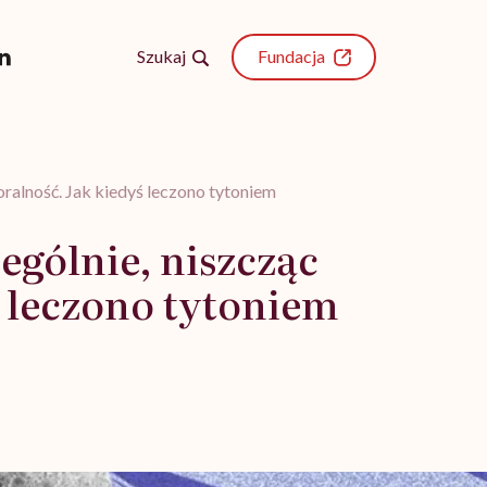
Szukaj
Fundacja
oralność. Jak kiedyś leczono tytoniem
ególnie, niszcząc
ś leczono tytoniem