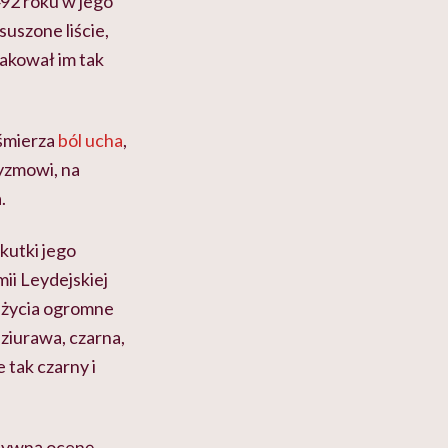
492 roku w jego
uszone liście,
makował im tak
uśmierza
ból ucha
,
tyzmowi, na
.
kutki jego
mii
Leydejskiej
a życia ogromne
dziurawa, czarna,
 tak czarny i
atywną ocenę