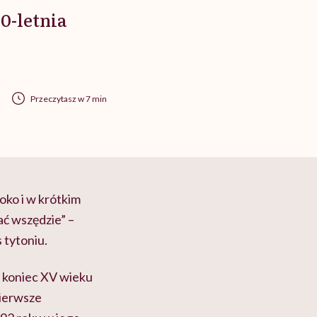
0-letnia
Przeczytasz w 7 min
oko i w krótkim
wać wszędzie
”
–
tytoniu.
d koniec XV wieku
ierwsze