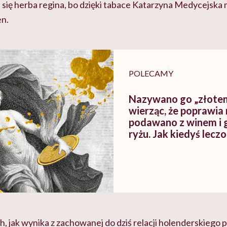
 się herba
regina
, bo dzięki tabace Katarzyna
Medycejska
m
en.
POLECAMY
Nazywano go „złotem
wierząc, że poprawia 
podawano z winem i
ryżu. Jak kiedyś lecz
h, jak wynika z zachowanej do dziś relacji holenderskiego 