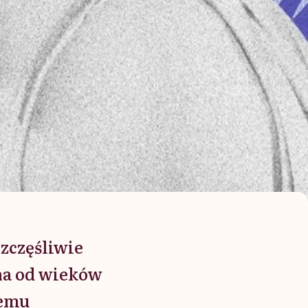
zczęśliwie
ana od wieków
remu