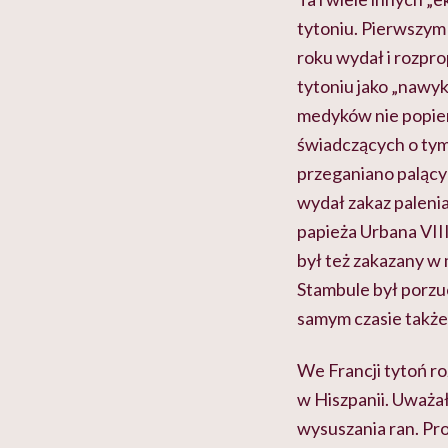
tytoniu. Pierwszym 
roku wydał i rozpr
tytoniu jako „nawyk
medyków nie popiera
świadczących o tym
przeganiano palący
wydał zakaz palenia
papieża Urbana VIII
był też zakazany w 
Stambule był porzu
samym czasie także
We Francji tytoń 
w Hiszpanii. Uważa
wysuszania ran. P