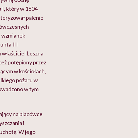
 I, który w 1604
kteryzował palenie
ć ówczesnych
ro wzmianek
unta III
 właściciel Leszna
 też potępiony przez
lącym w kościołach,
elkiego pożaru w
prowadzono w tym
ający na placówce
szczania i
uchotę. W jego