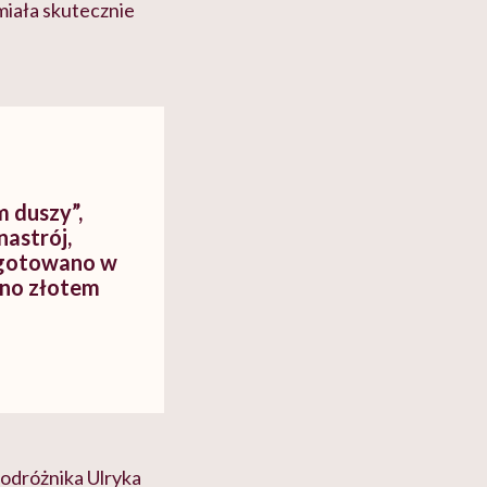
iała skutecznie
 duszy”,
nastrój,
 gotowano w
ono złotem
podróżnika Ulryka