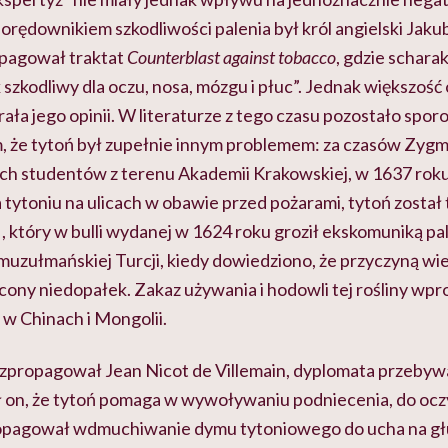
orędownikiem szkodliwości palenia był król angielski Jakub
opagował traktat
Counterblast
against
tobacco
, gdzie schara
 szkodliwy dla oczu, nosa, mózgu i płuc”. Jednak większoś
ła jego opinii. W literaturze z tego czasu pozostało spo
, że tytoń był zupełnie innym problemem: za czasów Zygm
ch studentów z terenu Akademii Krakowskiej, w 1637 roku
 tytoniu na ulicach w obawie przed pożarami, tytoń został
, który w bulli wydanej w 1624 roku groził ekskomuniką pa
muzułmańskiej Turcji, kiedy dowiedziono, że przyczyną wi
cony niedopałek. Zakaz używania i hodowli tej rośliny w
 w Chinach i Mongolii.
rozpropagował Jean
Nicot
de
Villemain
, dyplomata przebyw
ł on, że tytoń pomaga w wywoływaniu podniecenia, do oczy
ropagował wdmuchiwanie dymu tytoniowego do ucha na gł