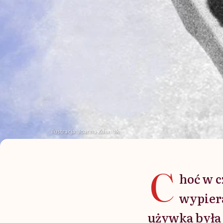
ilustracja: Joanna Zduniak
C
hoć w c
wypiera
używka była