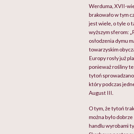
Werduma
,
XVII-wi
brakowało w tym cz
jest wiele, o tyle o
wyższym sferom: „Po
osłodzenia dymu ma
towarzyskim obyczaj
Europy rosły już pla
ponieważ rośliny t
tytoń sprowadzano 
który podczas jedne
August III.
O tym, że tytoń tra
można było dobrze 
handlu wyrobami ty