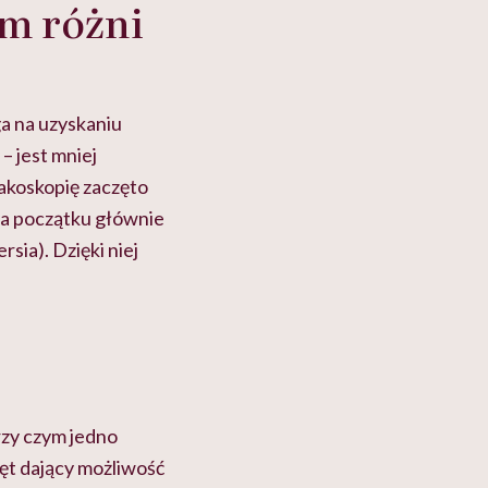
ym różni
a na uzyskaniu
– jest mniej
akoskopię zaczęto
(na początku głównie
sia). Dzięki niej
rzy czym jedno
ęt dający możliwość