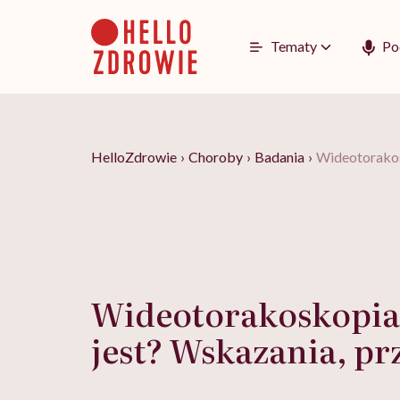
Go
to
content
Tematy
Po
HelloZdrowie
›
Choroby
›
Badania
›
Wideotorakos
Wideotorakoskopia 
jest? Wskazania, pr