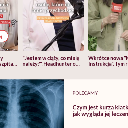
j
zy
"Jestem w ciąży, co mi się
Wkrótce nowa "
szpitalu
należy?". Headhunter o
Instrukcja". Tym 
szkadzać
zmianie pokoleniowej u
atakach paniki. Z
tylko
kobiet w ciąży na rynku
warsztat pacjen
braźni"
pracy
ekspercki
POLECAMY
Czym jest kurza klat
jak wygląda jej leczen