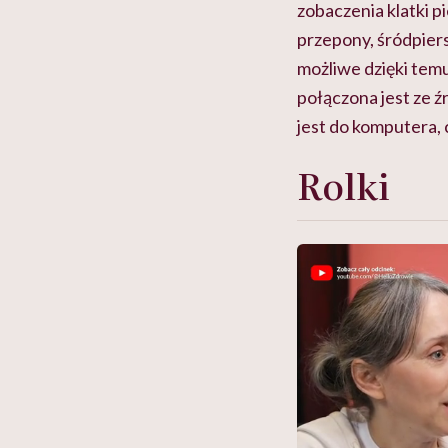
zobaczenia klatki p
przepony, śródpie
możliwe dzięki tem
połączona jest ze ź
jest do komputera, 
Rolki