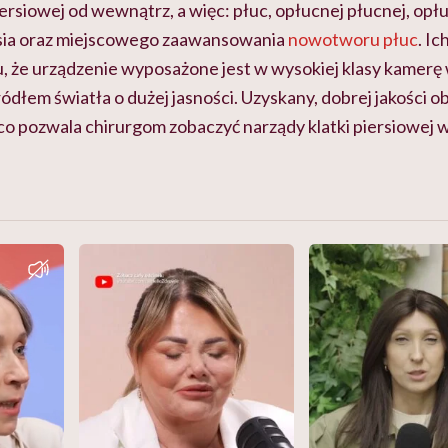
iersiowej od wewnątrz, a więc: płuc, opłucnej płucnej, opłu
rsia oraz miejscowego zaawansowania
nowotworu płuc
. Ic
u, że urządzenie wyposażone jest w wysokiej klasy kamerę 
ródłem światła o dużej jasności. Uzyskany, dobrej jakości
co pozwala chirurgom zobaczyć narządy klatki piersiowej 