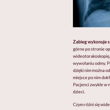
Zabieg wykonuje si
górne po stronie o
wideotorakoskopię, 
wywołaniu odmy. Po
dzięki nim można od
miejsce po nim dokł
Pacjenci zwykle w 
dzieci.
Czym różni się wid