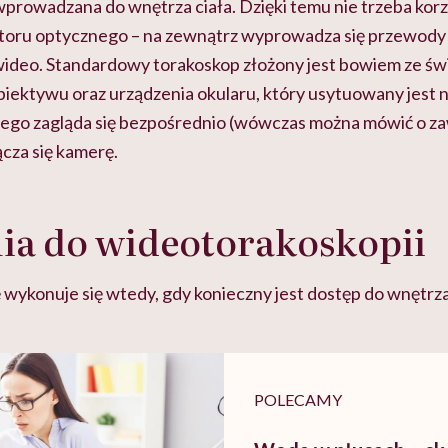
wprowadzana do wnętrza ciała. Dzięki temu nie trzeba korz
oru optycznego – na zewnątrz wyprowadza się przewody 
 wideo. Standardowy torakoskop złożony jest bowiem ze 
biektywu oraz urządzenia okularu, który usytuowany jest 
órego zagląda się bezpośrednio (wówczas można mówić o 
ącza się kamerę.
ia do wideotorakoskopii
wykonuje się wtedy, gdy konieczny jest dostęp do wnętrza
POLECAMY