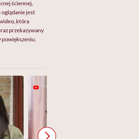
cnej ściennej,
h oglądanie jest
wideo, która
 obraz przekazywany
w powiększeniu.