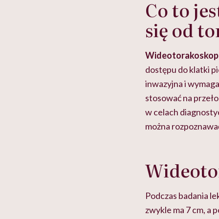
Co to je
się od t
Wideotorakoskopia
dostępu do klatki p
inwazyjna i wymaga
stosować na przełom
w celach diagnostyc
można rozpoznawać i
Wideoto
Podczas badania le
zwykle ma 7 cm, a 