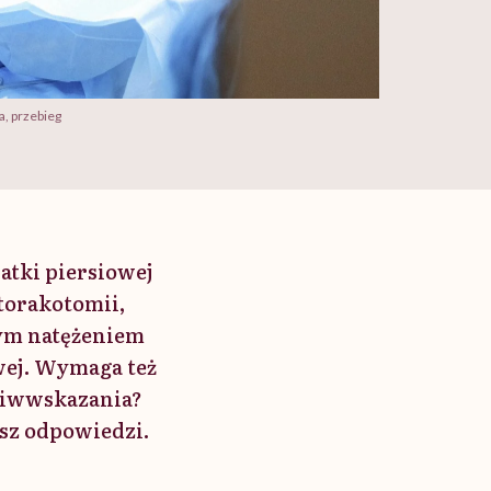
a, przebieg
atki piersiowej
torakotomii,
łym natężeniem
wej. Wymaga też
eciwwskazania?
esz odpowiedzi.