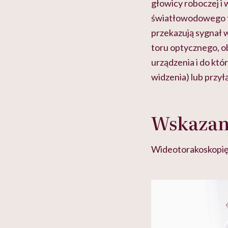
głowicy roboczej i 
światłowodowego t
przekazują sygnał
toru optycznego, o
urządzenia i do kt
widzenia) lub przył
Wskazan
Wideotorakoskopię 