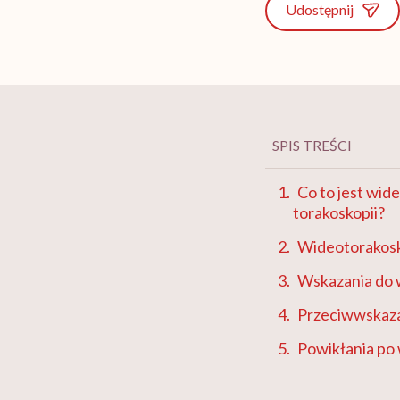
Udostępnij
SPIS TREŚCI
Co to jest wid
torakoskopii?
Wideotorakosk
Wskazania do 
Przeciwwskaza
Powikłania po 