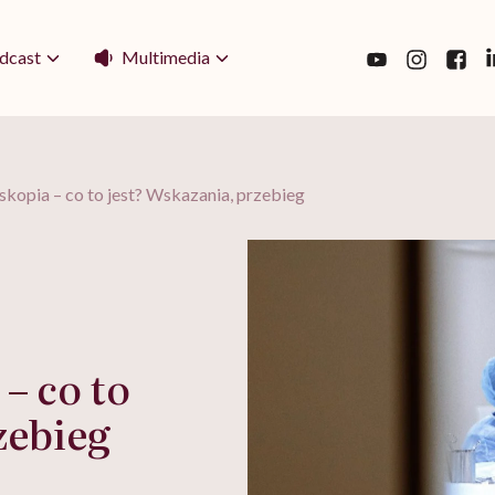
Multimedia
dcast
kopia – co to jest? Wskazania, przebieg
– co to
zebieg