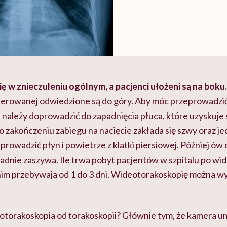
ę w znieczuleniu ogólnym, a pacjenci ułożeni są na boku.
perowanej odwiedzione są do góry. Aby móc przeprowadzi
należy doprowadzić do zapadnięcia płuca, które uzyskuje s
 zakończeniu zabiegu na nacięcie zakłada się szwy oraz je
prowadzić płyn i powietrze z klatki piersiowej. Później ów 
adnie zaszywa. Ile trwa pobyt pacjentów w szpitalu po wi
nim przebywają od 1 do 3 dni. Wideotorakoskopię można 
eotorakoskopia od torakoskopii? Głównie tym, że kamera u