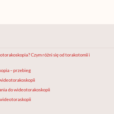
eotorakoskopia? Czym różni się od torakotomii i
opia – przebieg
wideotorakoskopii
nia do wideotorakoskopii
wideotoraskopii