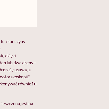
Ich kończyny
ć
ię dzięki
den lub dwa dreny –
dren się usuwa, a
deotorakoskopii?
wykonywać również u
mieszczona jest na