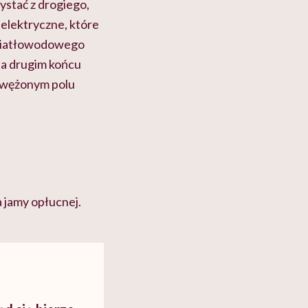
ystać z drogiego,
elektryczne, które
światłowodowego
na drugim końcu
zawężonym polu
 jamy opłucnej.