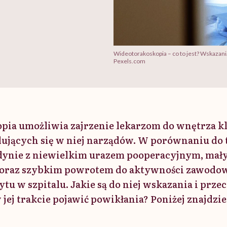
Wideotorakoskopia – co to jest? Wskazani
Pexels.com
ia umożliwia zajrzenie lekarzom do wnętrza kl
dujących się w niej narządów. W porównaniu do 
edynie z niewielkim urazem pooperacyjnym, ma
u oraz szybkim powrotem do aktywności zawodo
ytu w szpitalu. Jakie są do niej wskazania i prz
 jej trakcie pojawić powikłania? Poniżej znajdzi