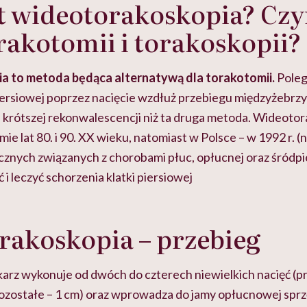
st wideotorakoskopia? Cz
orakotomii i torakoskopii?
 to metoda będąca alternatywą dla torakotomii.
Poleg
iersiowej poprzez nacięcie wzdłuż przebiegu międzyżebrzy 
 krótszej rekonwalescencji niż ta druga metoda. Wideotor
ie lat 80. i 90. XX wieku, natomiast w Polsce – w 1992 r. 
znych związanych z chorobami płuc, opłucnej oraz śródpier
 leczyć schorzenia klatki piersiowej
rakoskopia – przebieg
karz wykonuje od dwóch do czterech niewielkich nacięć (p
pozostałe – 1 cm) oraz wprowadza do jamy opłucnowej sprz