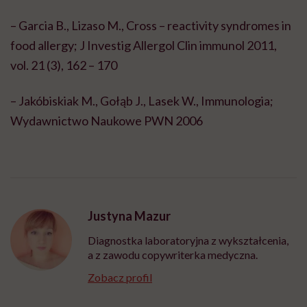
– Garcia B., Lizaso M., Cross – reactivity syndromes in
food allergy; J Investig Allergol Clin immunol 2011,
vol. 21 (3), 162 – 170
– Jakóbiskiak M., Gołąb J., Lasek W., Immunologia;
Wydawnictwo Naukowe PWN 2006
Justyna Mazur
Diagnostka laboratoryjna z wykształcenia,
a z zawodu copywriterka medyczna.
Zobacz profil