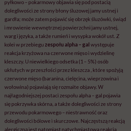
pyłkowo – pokarmowy objawia się pod postacią
dolegliwości ze strony błony śluzowej jamy ustnej i
gardła; może zatem pojawić się obrzęk śluzówki, świąd
i mrowienie wewnętrznej powierzchni jamy ustnej,
warg i języka, a także rumień i wysypka wokół ust. Z
kolei w przebiegu
zespołu alpha – gal
występuje
reakcja krzyżowa na czerwone mięso i wydzielinę
kleszczy. U niewielkiego odsetka (1 – 5%) osób
ukłutych w przeszłości przez kleszcza , które spożyją
czerwone mięso (baranina, cielęcina, wieprzowina i
wołowina) pojawiają się rozmaite objawy. W
najłagodniejszej postaci zespołu alpha – gal pojawia
się pokrzywka skórna, a także dolegliwości ze strony
przewodu pokarmowego – niestrawność oraz
dolegliwości bólowe i skurczowe. Najczęstszą reakcją
alergiczną jest natomiast natychmiastowa reakcja