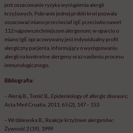
jest oszacowanie ryzyka wystąpienia alergii
krzyżowych. Pobranie jednej próbki krwi pozwala
oszacować miano przeciwciał IgE przeciwko nawet
112 najpowszechniejszym alergenom; w oparciu o
miano IgE opracowywany jest indywidualny profil
alergiczny pacjenta, informujący o występowaniu
alergii na konkretne alergeny oraz nasileniu procesu
immunologicznego.
Bibliografia:
– Aleraj B., Tomić B., Epidemiology of allergic diseases;
Acta Med Croatia, 2011; 65 (2), 147 – 153
– Wróblewska B., Reakcje krzyżowe alergenów;
Żywność 2 (19), 1999