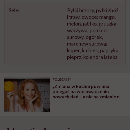
Seler
Pyłki brzozy, pyłki zbóż
i traw, owoce: mango,
melon, jabłko, gruszka;
warzywa: pomidor
surowy, ogórek,
marchew surowa;
koper, kminek, papryka,
pieprz, kolendra lateks
POLECAMY
„Zmiana w kuchni powinna
polegać na wprowadzeniu
nowych dań – a nie na zmianie na
te light”- mówi dietetyczka
Katarzyna Błażejewska-Stuhr