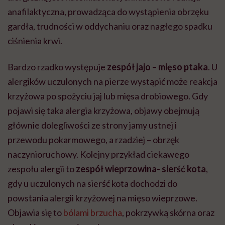
anafilaktyczna, prowadząca do wystąpienia obrzęku
gardła, trudności w oddychaniu oraz nagłego spadku
ciśnienia krwi.
Bardzo rzadko występuje
zespół jajo – mięso ptaka
. U
alergików uczulonych na pierze wystąpić może reakcja
krzyżowa po spożyciu jaj lub mięsa drobiowego. Gdy
pojawi się taka alergia krzyżowa, objawy obejmują
głównie dolegliwości ze strony jamy ustnej i
przewodu pokarmowego, a rzadziej – obrzęk
naczynioruchowy. Kolejny przykład ciekawego
zespołu alergii to
zespół wieprzowina- sierść kota
,
gdy u uczulonych na sierść kota dochodzi do
powstania alergii krzyżowej na mięso wieprzowe.
Objawia się to
bólami brzucha
, pokrzywką skórna oraz