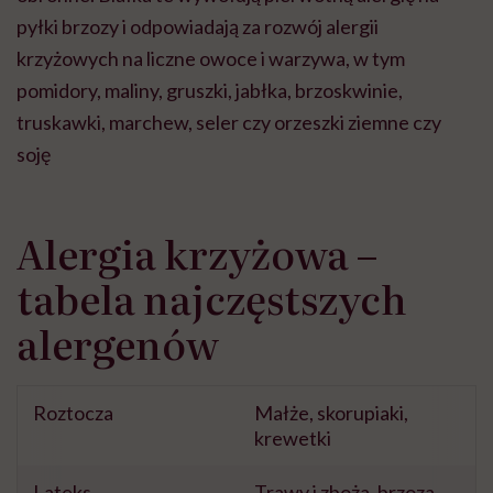
pyłki brzozy i odpowiadają za rozwój alergii
krzyżowych na liczne owoce i warzywa, w tym
pomidory, maliny, gruszki, jabłka, brzoskwinie,
truskawki, marchew, seler czy orzeszki ziemne czy
soję
Alergia krzyżowa –
tabela najczęstszych
alergenów
Roztocza
Małże, skorupiaki,
krewetki
Lateks
Trawy i zboża, brzoza,