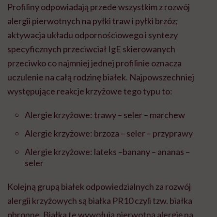
Profiliny odpowiadają przede wszystkim z rozwój
alergii pierwotnych na pyłki traw i pyłki brzóz;
aktywacja układu odpornościowego i syntezy
specyficznych przeciwciał IgE skierowanych
przeciwko co najmniej jednej profilinie oznacza
uczulenie na całą rodzinę białek. Najpowszechniej
występujące reakcje krzyżowe tego typu to:
Alergie krzyżowe: trawy – seler – marchew
Alergie krzyżowe: brzoza – seler – przyprawy
Alergie krzyżowe: lateks –banany – ananas –
seler
Kolejną grupą białek odpowiedzialnych za rozwój
alergii krzyżowych są białka PR10 czyli tzw. białka
obronne. Białka te wywołują pierwotną alergię na