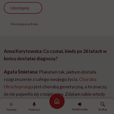
Udostępnij
Przeczytasz w 9 min
Anna Korytowska: Co czułaś, kiedy po 26 latach w
końcu dostałaś diagnozę?
Agata Śmietana:
Płakałam tak, jakbym dostała
rozgrzeszenie z całego swojego życia.
Choroba
Hirschsprunga
jest chorobą genetyczną, a to znaczy,
że nie pojawiła się z mojej winy. Zdałam sobie wtedy
sprawę, że wszystko, co słyszałam i co sobie
Strona główna
wmawiałam, nie jest prawdą: że źle się odżywiam,
Multimedia
Szukaj
Tematy
Podcast