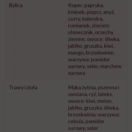
Bylica
Koper, papryka,
kminek, pieprz, anyż,
curry, kolendra,
rumianek, złocień;
słonecznik, orzechy
ziemne; owoce: śliwka,
jabłko, gruszka, kiwi,
mango, brzoskwinie;
warzywa: pomidor
surowy, seler, marchew
surowa
Trawy i zioła
Mąka żytnia, pszenna i
owsiana, ryż, lateks,
owoce: kiwi, melon,
jabłko, gruszka, śliwka,
brzoskwinia; warzywa:
cebula, pomidor
surowy, seler