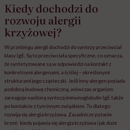
Kiedy dochodzi do
rozwoju alergii
krzyżowej?
W przebiegu alergii dochodzi do syntezy przeciwciał
klasy IgE. Są to przeciwciała specyficzne, co oznacza,
że syntetyzowane są w odpowiedzi na kontakt z
konkretnymi alergenami, a ściślej – określonymi
strukturami jego cząsteczki. Jeśli inny alergen posiada
podobną budowę chemiczną, wówczas organizm
zareaguje nasiloną syntezą immunoglobulin IgE także
po kontakcie z tym innym związkiem. To dlatego
rozwija się alergia krzyżowa. Zasadnicze pytanie
brzmi: kiedy pojawia się alergia krzyżowa i jak duże