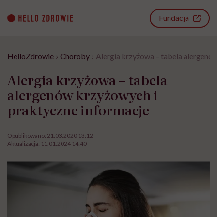
Go
to
Fundacja
content
HelloZdrowie
›
Choroby
›
Alergia krzyżowa – tabela alergenó
Alergia krzyżowa – tabela
alergenów krzyżowych i
praktyczne informacje
Opublikowano:
21.03.2020 13:12
Aktualizacja:
11.01.2024 14:40