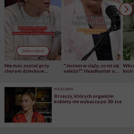
Zobacz więcej
Nie móc zostać przy
"Jestem w ciąży, co mi się
Wkró
chorym dziecku w
należy?". Headhunter o
Inst
szpitalu to tortura.
zmianie pokoleniowej u
atak
"Przeszkadzać w tym
kobiet w ciąży na rynku
wars
może chyba tylko
pracy
eksp
POLECAMY
głupota i brak
8 rzeczy, których organizm
wyobraźni"
kobiety nie wybacza po 30-tce