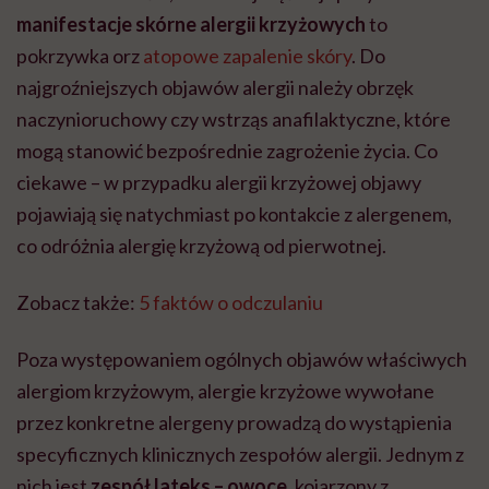
manifestacje skórne alergii krzyżowych
to
pokrzywka orz
atopowe zapalenie skóry
. Do
najgroźniejszych objawów alergii należy obrzęk
naczynioruchowy czy wstrząs anafilaktyczne, które
mogą stanowić bezpośrednie zagrożenie życia. Co
ciekawe – w przypadku alergii krzyżowej objawy
pojawiają się natychmiast po kontakcie z alergenem,
co odróżnia alergię krzyżową od pierwotnej.
Zobacz także:
5 faktów o odczulaniu
Poza występowaniem ogólnych objawów właściwych
alergiom krzyżowym, alergie krzyżowe wywołane
przez konkretne alergeny prowadzą do wystąpienia
specyficznych klinicznych zespołów alergii. Jednym z
nich jest
zespół lateks – owoce
, kojarzony z