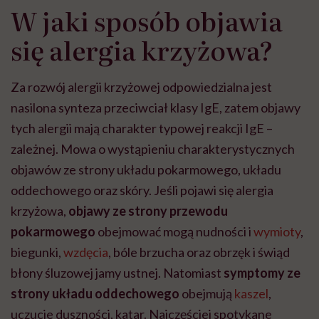
W jaki sposób objawia
się alergia krzyżowa?
Za rozwój alergii krzyżowej odpowiedzialna jest
nasilona synteza przeciwciał klasy IgE, zatem objawy
tych alergii mają charakter typowej reakcji IgE –
zależnej. Mowa o wystąpieniu charakterystycznych
objawów ze strony układu pokarmowego, układu
oddechowego oraz skóry. Jeśli pojawi się alergia
krzyżowa,
objawy ze strony przewodu
pokarmowego
obejmować mogą nudności i
wymioty
,
biegunki,
wzdęcia
, bóle brzucha oraz obrzęk i świąd
błony śluzowej jamy ustnej. Natomiast
symptomy ze
strony układu oddechowego
obejmują
kaszel
,
uczucie duszności, katar. Najczęściej spotykane