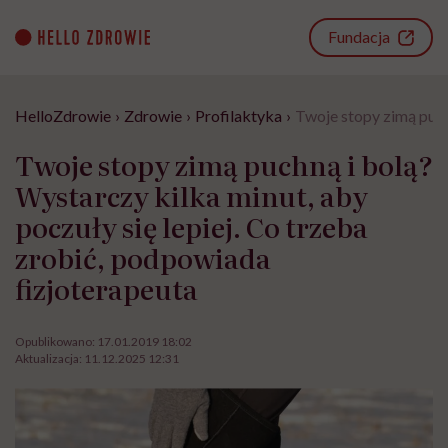
Go
to
Fundacja
content
HelloZdrowie
›
Zdrowie
›
Profilaktyka
›
Twoje stopy zimą puchn
Twoje stopy zimą puchną i bolą?
Wystarczy kilka minut, aby
poczuły się lepiej. Co trzeba
zrobić, podpowiada
fizjoterapeuta
Opublikowano:
17.01.2019 18:02
Aktualizacja:
11.12.2025 12:31