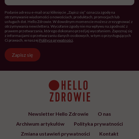
Podanie adresu e-mail oraz kliknięcie „Zapisz się” oznacza zgodę na
otrzymywanie wiadomości o nowościach, produktach, promocjach lub
usługach dot. Hello Zdrowie. W dowolnym momencie możesz zrezygnować z
otrzymywania newslettera. Wycofanie zgody nie ma wpływu na zgodność z
prawem przetwarzania, którego dokonano przed jej wycofaniem. Zapoznaj się
z informacjami o przetwarzaniu danych osobowych, w tym o przysługujących
Ci prawach, w naszej
Polityce prywatności
.
Zapisz się
Newsletter Hello Zdrowie
O nas
Archiwum artykułów
Polityka prywatności
Zmiana ustawień prywatności
Kontakt