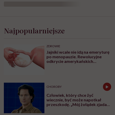
Najpopularniejsze
ZDROWIE
Jajniki wcale nie idą na emeryturę
po menopauzie. Rewolucyjne
odkrycie amerykańskich
naukowców
CHOROBY
Człowiek, który chce żyć
wiecznie, być może napotkał
przeszkodę. „Mój żołądek zjada
sam siebie”