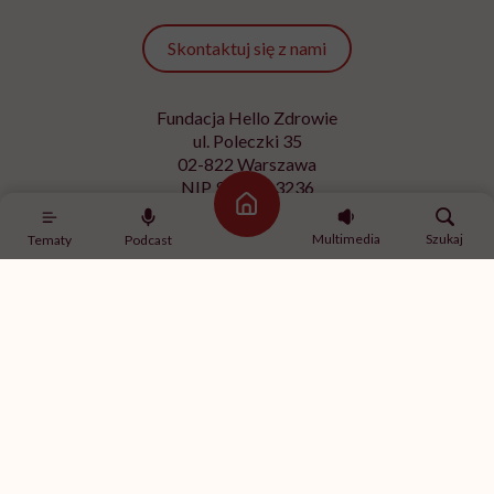
Skontaktuj się z nami
Fundacja Hello Zdrowie
ul. Poleczki 35
02-822 Warszawa
NIP 9512613236
Strona główna
Kontakt z redakcją
Multimedia
Szukaj
Tematy
Podcast
redakcja@hellozdrowie.pl
Dołącz do naszej społeczności
Właścicielem serwisu
HelloZdrowie
jest Fundacja należąca
do
USP Zdrowie sp. z o.o.
, które jest częścią
USP Group
.
Treści zawarte w serwisie HelloZdrowie mają charakter
informacyjno-edukacyjny. Jeśli potrzebujesz porady