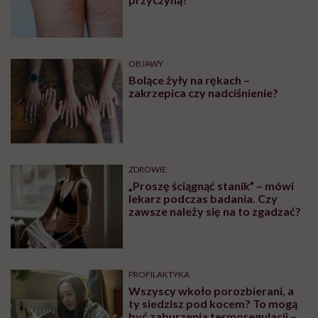
OBJAWY
Bolące żyły na rękach –
zakrzepica czy nadciśnienie?
ZDROWIE
„Proszę ściągnąć stanik” – mówi
lekarz podczas badania. Czy
zawsze należy się na to zgadzać?
PROFILAKTYKA
Wszyscy wkoło porozbierani, a
ty siedzisz pod kocem? To mogą
być zaburzenia termoregulacji –