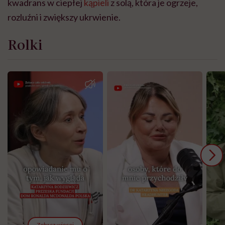
kwadrans w ciepłej
kąpieli
z solą, która je ogrzeje,
rozluźni i zwiększy ukrwienie.
Rolki
Zobacz więcej