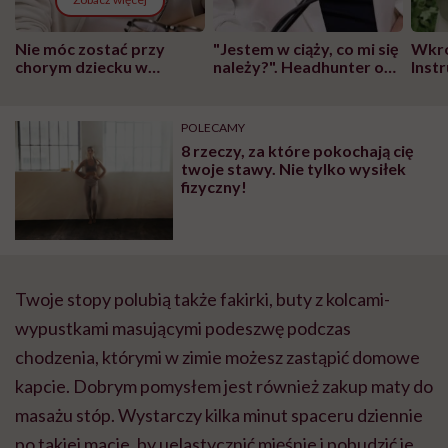
Nie móc zostać przy
"Jestem w ciąży, co mi się
Wkró
chorym dziecku w
należy?". Headhunter o
Inst
szpitalu to tortura.
zmianie pokoleniowej u
atak
"Przeszkadzać w tym
kobiet w ciąży na rynku
wars
może chyba tylko
pracy
eksp
POLECAMY
głupota i brak
8 rzeczy, za które pokochają cię
wyobraźni"
twoje stawy. Nie tylko wysiłek
fizyczny!
Twoje stopy polubią także fakirki, buty z kolcami-
wypustkami masującymi podeszwę podczas
chodzenia, którymi w zimie możesz zastąpić domowe
kapcie. Dobrym pomysłem jest również zakup maty do
masażu stóp. Wystarczy kilka minut spaceru dziennie
po takiej macie, by uelastycznić mięśnie i pobudzić je