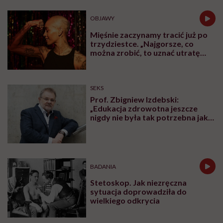
OBJAWY
Mięśnie zaczynamy tracić już po
trzydziestce. „Najgorsze, co
można zrobić, to uznać utratę
sprawności za nieunikniony
element starzenia”
SEKS
Prof. Zbigniew Izdebski:
„Edukacja zdrowotna jeszcze
nigdy nie była tak potrzebna jak
teraz, kiedy jest taki chaos
informacyjny”
BADANIA
Stetoskop. Jak niezręczna
sytuacja doprowadziła do
wielkiego odkrycia