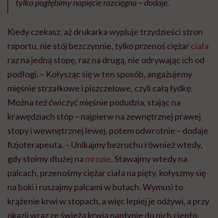
tylko pogłębimy napięcie rozcięgna – dodaje.
Kiedy czekasz, aż drukarka wypluje trzydzieści stron
raportu, nie stój bezczynnie, tylko przenoś ciężar
ciała
raz na jedną stopę, raz na drugą, nie odrywając ich od
podłogi. – Kołysząc się w ten sposób, angażujemy
mięśnie strzałkowe i piszczelowe, czyli całą łydkę.
Można też ćwiczyć mięśnie podudzia, stając na
krawędziach stóp – najpierw na zewnętrznej prawej
stopy i wewnętrznej lewej, potem odwrotnie – dodaje
fizjoterapeuta. – Unikajmy bezruchu również wtedy,
gdy stoimy dłużej na
mrozie
. Stawajmy wtedy na
palcach, przenośmy ciężar ciała na pięty, kołyszmy się
na boki i ruszajmy palcami w butach. Wymusi to
krążenie krwi w stopach, a więc lepiej je odżywi, a przy
okazji wraz ze świeżą krwią napłynie do nich ciepło.