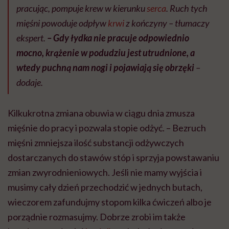
pracując, pompuje krew w kierunku
serca
. Ruch tych
mięśni powoduje odpływ
krwi
z kończyny – tłumaczy
ekspert.
– Gdy łydka nie pracuje odpowiednio
mocno, krążenie w podudziu jest utrudnione, a
wtedy puchną nam nogi i pojawiają się obrzęki
–
dodaje.
Kilkukrotna zmiana obuwia w ciągu dnia zmusza
mięśnie do pracy i pozwala stopie odżyć. – Bezruch
mięśni zmniejsza ilość substancji odżywczych
dostarczanych do stawów stóp i sprzyja powstawaniu
zmian zwyrodnieniowych. Jeśli nie mamy wyjścia i
musimy cały dzień przechodzić w jednych butach,
wieczorem zafundujmy stopom kilka ćwiczeń albo je
porządnie rozmasujmy. Dobrze zrobi im także