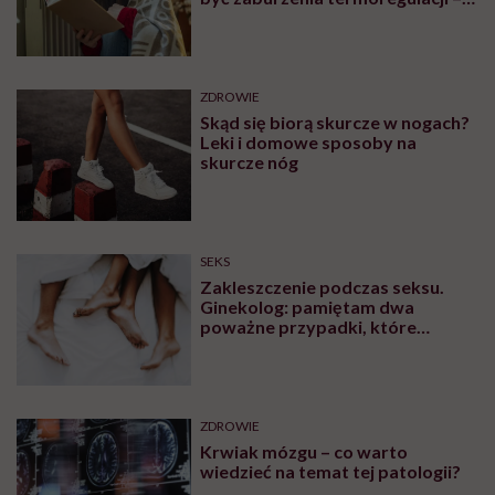
wynikające z choroby lub złych
nawyków
ZDROWIE
Skąd się biorą skurcze w nogach?
Leki i domowe sposoby na
skurcze nóg
SEKS
Zakleszczenie podczas seksu.
Ginekolog: pamiętam dwa
poważne przypadki, które
wymagały interwencji szpitalnej
ZDROWIE
Krwiak mózgu – co warto
wiedzieć na temat tej patologii?