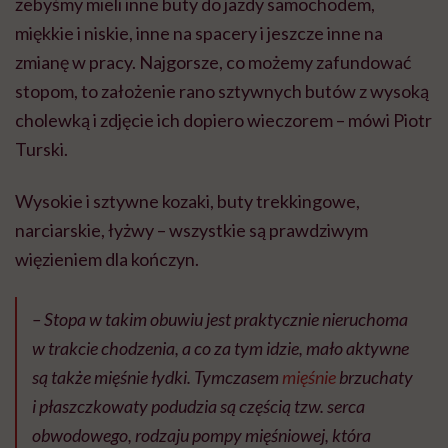
żebyśmy mieli inne buty do jazdy samochodem,
miękkie i niskie, inne na spacery i jeszcze inne na
zmianę w pracy. Najgorsze, co możemy zafundować
stopom, to założenie rano sztywnych butów z wysoką
cholewką i zdjęcie ich dopiero wieczorem – mówi Piotr
Turski.
Wysokie i sztywne kozaki, buty trekkingowe,
narciarskie, łyżwy – wszystkie są prawdziwym
więzieniem dla kończyn.
– Stopa w takim obuwiu jest praktycznie nieruchoma
w trakcie chodzenia, a co za tym idzie, mało aktywne
są także mięśnie łydki. Tymczasem
mięśnie
brzuchaty
i płaszczkowaty podudzia są częścią tzw. serca
obwodowego, rodzaju pompy mięśniowej, która