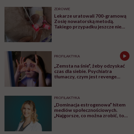
ZDROWIE
Lekarze uratowali 700-gramową
Zosię nowatorską metodą.
Takiego przypadku jeszcze nie
było
PROFILAKTYKA
„Zemsta na śnie”, żeby odzyskać
czas dla siebie. Psychiatra
tłumaczy, czym jest revenge
bedtime procrastination
PROFILAKTYKA
„Dominacja estrogenowa” hitem
mediów społecznościowych.
„Najgorsze, co można zrobić, to
leczyć modne hasło”