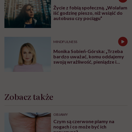
Życie z fobią społeczną. „Wolałam
iść godzinę pieszo, niż wsiąść do
autobusu czy pociągu”
MINDFULNESS
Monika Sobień-Górska: „Trzeba
bardzo uważać, komu oddajemy
swoją wrażliwość, pieniądze i
zaufanie”
Zobacz także
OBJAWY
Czym są czerwone plamy na
nogach i co może być ich
przyczyną?