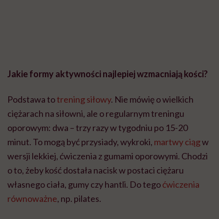
oporowym: dwa – trzy razy w tygodniu po 15-20
minut. To mogą być przysiady, wykroki,
martwy ciąg
w
wersji lekkiej, ćwiczenia z gumami oporowymi. Chodzi
o to, żeby kość dostała nacisk w postaci ciężaru
własnego ciała, gumy czy hantli. Do tego
ćwiczenia
równoważne
, np. pilates.
Od jakiego ciężaru zacząć?
Zaczynamy zawsze od małego: butelka wody, mające
2–3 kg najprostsze hantle. Nic na siłę. Własna masa
ciała też jest w porządku, ale żeby kości się
adaptowały, warto dokładać ciężar zewnętrzny.
Codzienne życie też jest pełne ciężarów: zakupy,
garnki, przedmioty domowe, więc trening
przygotowuje nas na takie sytuacje.