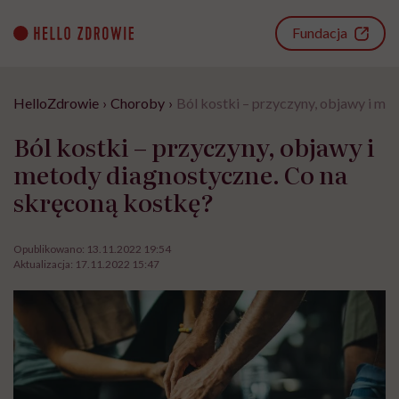
Go
to
Fundacja
content
HelloZdrowie
›
Choroby
›
Ból kostki – przyczyny, objawy i me
Ból kostki – przyczyny, objawy i
metody diagnostyczne. Co na
skręconą kostkę?
Opublikowano:
13.11.2022 19:54
Aktualizacja:
17.11.2022 15:47