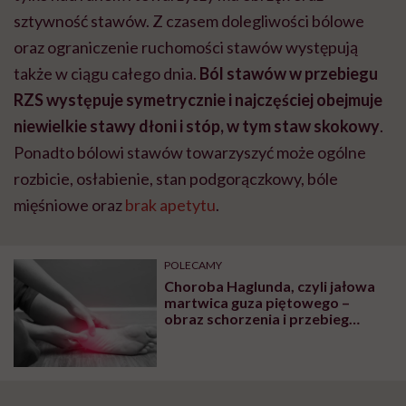
sztywność stawów. Z czasem dolegliwości bólowe
oraz ograniczenie ruchomości stawów występują
także w ciągu całego dnia.
Ból stawów w przebiegu
RZS występuje symetrycznie i najczęściej obejmuje
niewielkie stawy dłoni i stóp, w tym staw skokowy
.
Ponadto bólowi stawów towarzyszyć może ogólne
rozbicie, osłabienie, stan podgorączkowy, bóle
mięśniowe oraz
brak apetytu
.
POLECAMY
Choroba Haglunda, czyli jałowa
martwica guza piętowego –
obraz schorzenia i przebieg
leczenia, domowe sposoby walki
z chorobą