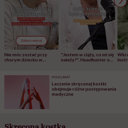
Zobacz więcej
Nie móc zostać przy
"Jestem w ciąży, co mi się
Wkró
chorym dziecku w
należy?". Headhunter o
Inst
szpitalu to tortura.
zmianie pokoleniowej u
atak
"Przeszkadzać w tym
kobiet w ciąży na rynku
wars
może chyba tylko
pracy
eksp
POLECAMY
głupota i brak
Leczenie skręconej kostki
wyobraźni"
obejmuje różne postępowania
medyczne
Skręcona kostka