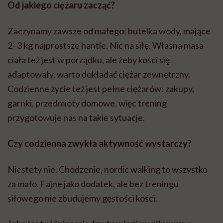
Czy codzienna zwykła aktywność wystarczy?
Niestety nie. Chodzenie, nordic walking to wszystko
za mało. Fajne jako dodatek, ale bez treningu
siłowego nie zbudujemy gęstości kości.
Jaka jest różnice między treningiem siłowym a
aerobowym?
Trening aerobowy
działa na wydolność, układ
krążenia, oddech. Siłowy na mięśnie, stawy, kości. Przy
siłowym czuć pracę włókien, czuć stawy, biodra, czuć,
że coś się realnie dzieje.
POLECAMY