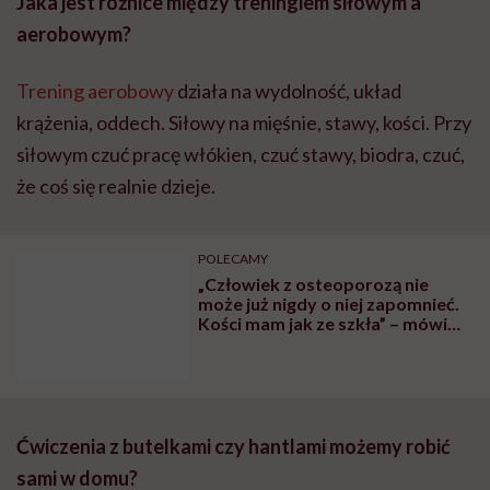
„Człowiek z osteoporozą nie
może już nigdy o niej zapomnieć.
Kości mam jak ze szkła” – mówi
Anna Głowacka
Ćwiczenia z butelkami czy hantlami możemy robić
sami w domu?
Oczywiście. Dziś hantle można kupić od ręki w każdym
sklepie sportowym, a często nawet w hipermarketach
czy sklepach wielobranżowych. Dostęp do sprzętu to
nie jest bariera.
W jakim wieku czas zacząć myśleć o kościach?
O swoich kościach powinniśmy myśleć zawsze, ale jeśli