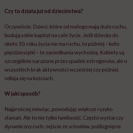
odbija się na kościach.
W jaki sposób?
Najprościej mówiąc, powodując większe ryzyko
złamań. Ale to nie tylko łamliwość. Często wystarczy
dynamiczny ruch: zejście ze schodów, poślizgnięcie
się, skłon po zakupy z dolnej półki. Zdrowa osoba tego
nawet nie zauważy, a ta z osłabionymi kośćmi może
doznać złamania. Zwykłe czynności, takie jak skłon,
uklęknięcie, przysiad stają się nieosiągalne, a człowiek
ucieka w niefunkcjonalne zamienniki.