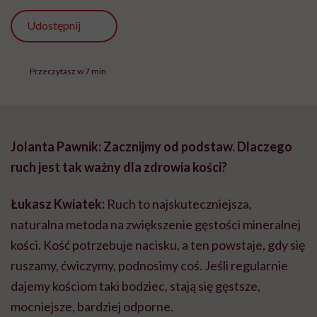
Łukasz Kwiatek:
Ruch to najskuteczniejsza,
naturalna metoda na zwiększenie gęstości mineralnej
kości. Kość potrzebuje nacisku, a ten powstaje, gdy się
ruszamy, ćwiczymy, podnosimy coś. Jeśli regularnie
dajemy kościom taki bodziec, stają się gęstsze,
mocniejsze, bardziej odporne.
Czy to działa już od dzieciństwa?
Oczywiście. Dzieci, które od małego mają dużo ruchu,
budują sobie kapitał na całe życie. Jeśli dziecko do
około 10. roku życia nie ma ruchu, to później – koło
pięćdziesiątki – te zaniedbania wychodzą. Kobiety są
szczególnie narażone przez spadek estrogenów, ale u
wszystkich brak aktywności wcześniej czy później