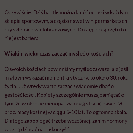
miałbym wskazać moment krytyczny, to około 30. roku
życia. Już wtedy warto zacząć świadomie dbać o
gęstość kości. Kobiety szczególnie muszą pamiętać o
tym, że w okresie menopauzy mogą stracić nawet 20
proc. masy kostnej w ciągu 5-10 lat. To ogromna skala.
Dlatego zapobiegać trzeba wcześniej, zanim hormony
zaczną działać na niekorzyść.
Czy ludzie mają świadomość, że ćwiczenia nie
działają tylko na mięśnie i wygląd, ale i na kości?
Niestety, większość z nas myśli, że siłownia jest tylko
dla młodych, żeby mieć mięśnie i „zgrabne nogi”. A to
błąd. Trening siłowy przeciwdziała nie tylko
osteoporozie, ale też cukrzycy,
chorobom serca
,
demencji. To inwestycja w funkcjonowanie na co