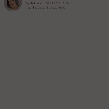
Opublikowano:
06.11.2025 12:18
Aktualizacja:
07.11.2025 08:42
Łukasz Kwiatek /fot. archiwum prywatne
W
iększość z nas myśli, że siłownia jest
tylko dla młodych, żeby mieć
mięśnie i „zgrabne nogi”. A to błąd. Trening
siłowy przeciwdziała nie tylko osteoporozie,