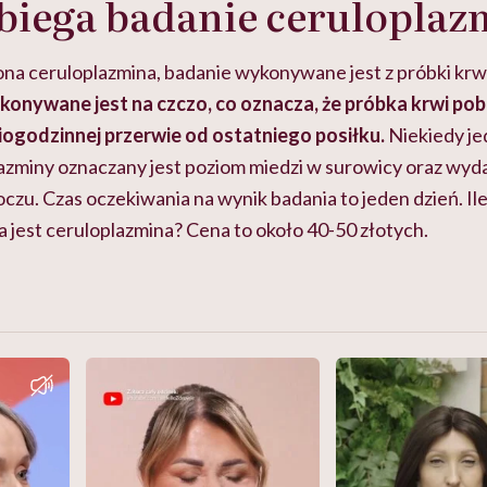
biega badanie ceruloplaz
na ceruloplazmina, badanie wykonywane jest z próbki krwi
onywane jest na czczo, co oznacza, że próbka krwi pobi
iogodzinnej przerwie od ostatniego posiłku.
Niekiedy je
zminy oznaczany jest poziom miedzi w surowicy oraz wyda
zu. Czas oczekiwania na wynik badania to jeden dzień. Ile
 jest ceruloplazmina? Cena to około 40-50 złotych.