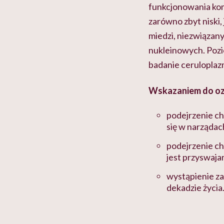
funkcjonowania ko
zarówno zbyt niski,
miedzi, niezwiązany
nukleinowych. Pozi
badanie ceruloplaz
Wskazaniem do ozn
podejrzenie ch
się w narządac
podejrzenie ch
jest przyswajan
wystąpienie za
dekadzie życia