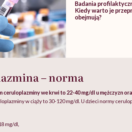
Badania profilaktycz
Kiedy warto je przep
obejmują?
lazmina – norma
 ceruloplazminy we krwi to 22-40 mg/dl u mężczyzn ora
oplazminy w ciąży to 30-120 mg/dl. U dzieci normy cerulo
 18 mg/dl,