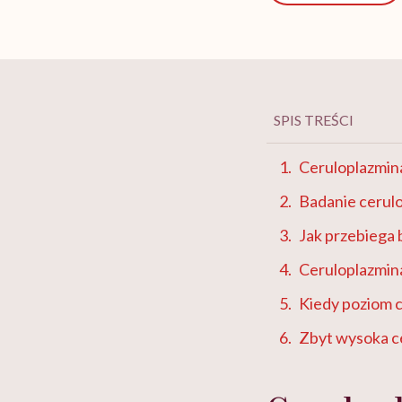
SPIS TREŚCI
Ceruloplazmina
Badanie cerul
Jak przebiega 
Ceruloplazmin
Kiedy poziom c
Zbyt wysoka c