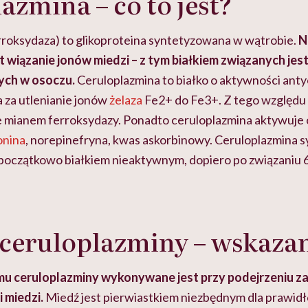
azmina – co to jest?
rroksydaza) to glikoproteina syntetyzowana w wątrobie.
N
t wiązanie jonów miedzi – z tym białkiem związanych jest
ych w osoczu.
Ceruloplazmina to białko o aktywności anty
za utlenianie jonów
żelaza
Fe2+ do Fe3+. Z tego względu
że mianem ferroksydazy. Ponadto ceruloplazmina aktywuje 
onina
, norepinefryna, kwas askorbinowy. Ceruloplazmina
 początkowo białkiem nieaktywnym, dopiero po związaniu 
ceruloplazminy – wskaza
u ceruloplazminy wykonywane jest przy podejrzeniu z
 miedzi.
Miedź jest pierwiastkiem niezbędnym dla prawi