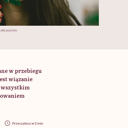
soki poziom
wane w przebiegu
est wiązanie
e wszystkim
ulowaniem
Przeczytasz w 5 min