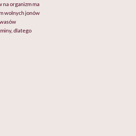
w na organizm ma
iom wolnych jonów
 kwasów
miny, dlatego