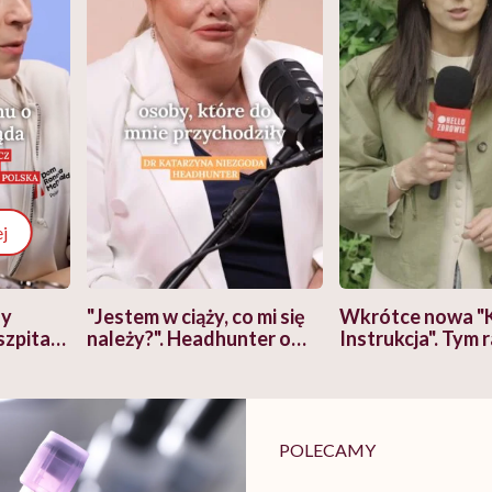
j
zy
"Jestem w ciąży, co mi się
Wkrótce nowa "
szpitalu
należy?". Headhunter o
Instrukcja". Tym 
szkadzać
zmianie pokoleniowej u
atakach paniki. Z
tylko
kobiet w ciąży na rynku
warsztat pacjen
braźni"
pracy
ekspercki
POLECAMY