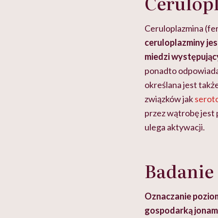
Cerulopl
Ceruloplazmina (fe
ceruloplazminy jes
miedzi występując
ponadto odpowiada 
określana jest tak
związków jak
serot
przez wątrobę jest
ulega aktywacji.
Badanie 
Oznaczanie poziom
gospodarką jonami