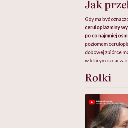
Jak prze
Gdy ma być oznaczo
ceruloplazminy wyk
po co najmniej ośm
poziomem cerulopla
dobowej zbiórce moc
w którym oznaczana
Rolki