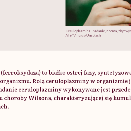
Ceruloplazmina - badanie, norma, zbyt wy
Allef Vincius/Unsplash
(ferroksydaza) to białko ostrej fazy, syntetyzo
j organizmu. Rolą ceruloplazminy w organizmie j
Badanie ceruloplazminy wykonywane jest przed
iu choroby Wilsona, charakteryzującej się kum
ach.