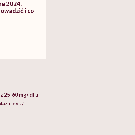
ne 2024.
rowadzić i co
z 25-60 mg/ dl u
plazminy są