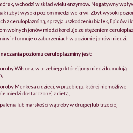
mórek, wchodzi w skład wielu enzymów. Negatywny wpły
 jak i zbyt wysoki poziom miedzi we krwi. Zbyt wysoki poz
ch z ceruloplazminą, sprzyja uszkodzeniu białek, lipidów i
om wolnych jonów miedzi koreluje ze stężeniem ceruloplaz
miny informuje o zaburzeniach w poziomie jonów miedzi.
aczania poziomu ceruloplazminy jest:
oroby Wilsona, w przebiegu której jony miedzi kumulują
h,
oroby Menkesa u dzieci, w przebiegu której niemożliwe
ie miedzi dostarczonej z dietą,
palenia lub marskości wątroby w drugiej lub trzeciej
.