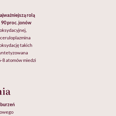
ajważniejszą rolą
 90 proc. jonów
oksydacyjnej,
 ceruloplazmina
oksydację takich
 syntetyzowana
6-8 atomów miedzi
nia
aburzeń
dłowego