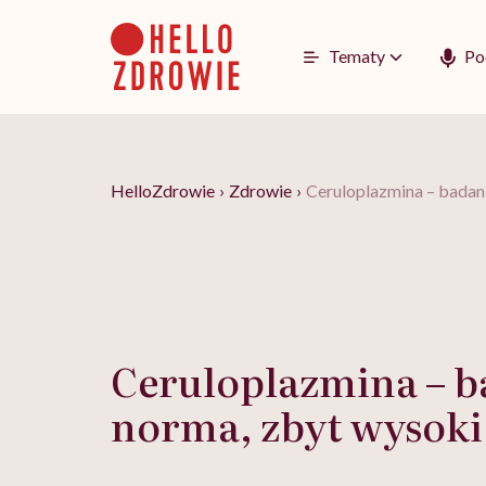
Go
to
content
Tematy
Po
HelloZdrowie
›
Zdrowie
›
Ceruloplazmina – badan
Ceruloplazmina – b
norma, zbyt wysok