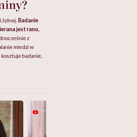
miny?
 żylnej.
Badanie
erana jest rano,
dnocześnie z
lanie miedzi w
 kosztuje badanie,