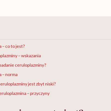
 – co to jest?
oplazminy – wskazania
badanie ceruloplazminy?
a – norma
eruloplazminy jest zbyt niski?
eruloplazmina – przyczyny